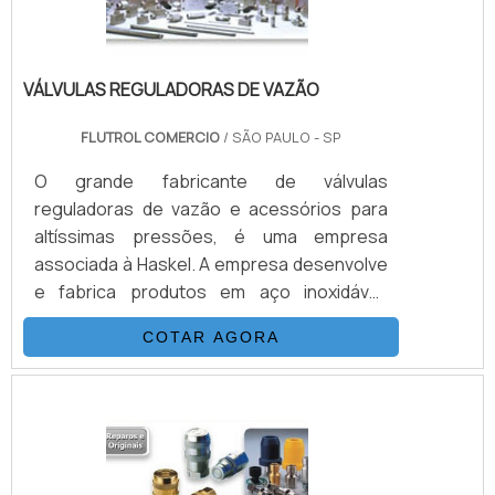
VÁLVULAS REGULADORAS DE VAZÃO
FLUTROL COMERCIO
/ SÃO PAULO - SP
O grande fabricante de válvulas
reguladoras de vazão e acessórios para
altíssimas pressões, é uma empresa
associada à Haskel. A empresa desenvolve
e fabrica produtos em aço inoxidável,
monel e hasteloy, seus principais ítens são
COTAR AGORA
Válvulas Esfera, Agulha, Retenção, Tubos
Conexões e Niple. Também fornece
equipamentos para sub-sea como válvulas
atuadas e conexões. Suas principais
aplicações são sistemas hidráulicos,
equipamentos e sistemas para gases e