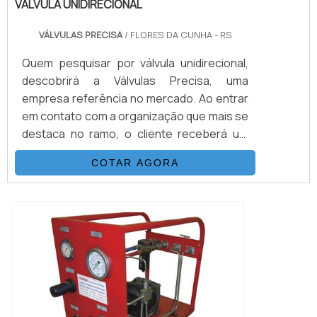
VÁLVULA UNIDIRECIONAL
VÁLVULAS PRECISA
/ FLORES DA CUNHA - RS
Quem pesquisar por válvula unidirecional,
descobrirá a Válvulas Precisa, uma
empresa referência no mercado. Ao entrar
em contato com a organização que mais se
destaca no ramo, o cliente receberá um
suporte completo para sanar eventuais
COTAR AGORA
dúvidas sobre o produto a ser
adquirido.Quando o interesse é por válvula
unidirecional, com os melhores
profissionais da Válvulas Precisa o cliente
encontrará excelente custo-benefício e
diversas opções d...