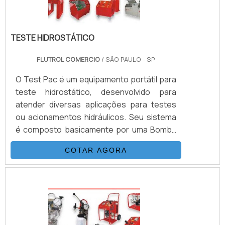
TESTE HIDROSTÁTICO
FLUTROL COMERCIO
/ SÃO PAULO - SP
O Test Pac é um equipamento portátil para
teste hidrostático, desenvolvido para
atender diversas aplicações para testes
ou acionamentos hidráulicos. Seu sistema
é composto basicamente por uma Bomba
Hidropneumática Haskel, kit de preparação
COTAR AGORA
de ar, conjunto de filtros, válvulas, skid
tubular carbono ou inox, ou tanque inox.As
Bombas Haskel são acionadas a ar
comprimido de compressor ou Nitrogênio,
alguns modelos geram altas pressões
hidráulicas reguláveis até 15.000 psi (1.000