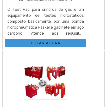
O Test Pac para cilindros de gás é um
equipamento de testes hidrostáticos
composto basicamente por uma bomba
hidropneumática Haskel e gabinete em aço
carbono. Atende aos requisitos
estabelecidos pela portaria INMETRO/IPEM
COTAR AGORA
para testes de expansão volumétrica.
Outros produtos disponíveis são
necessários para a realização do teste,
como camisa d´água, paine de buretas
(Certificado RBC) e etc.Acionados por ar
comprimido de compressor, alguns
modelos conseguem gerar altas pressões
hidráulicas reguláv.