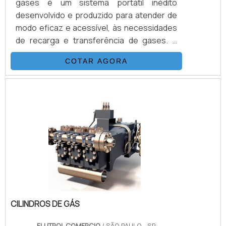
gases é um sistema portátil inédito
desenvolvido e produzido para atender de
modo eficaz e acessível, às necessidades
de recarga e transferência de gases. É
possível verificar quais as aplicções a
COTAR AGORA
seguir: Recarga de N2 em disjuntores
Carga de Acumuladores Transferência de
Gases Calibração de Manômetros Teste
de Pressão e Purgação.DETALHES
IMPORTANTES SOBRE O
PRODUTOAcionado a ar comprimido, tem o
mesmo princípio de funcionamento que as
bombas hidropn.
CILINDROS DE GÁS
FLUTROL COMERCIO
/ SÃO PAULO - SP