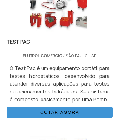
bar), nessas configu.
TEST PAC
FLUTROL COMERCIO
/ SÃO PAULO - SP
O Test Pac é um equipamento portátil para
testes hidrostáticos, desenvolvido para
atender diversas aplicações para testes
ou acionamentos hidráulicos. Seu sistema
é composto basicamente por uma Bomba
Hidropneumática Haskel, kit de preparação
COTAR AGORA
de ar, conjunto de filtros, válvulas, skid
tubular carbono ou inox, ou tanque
inox.INFORMAÇÕES ADICIONAIS SOBRE O
PRODUTOOs equipamentos têm inúmeras