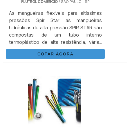
FLUTROL COMERCIO
/ SÃO PAULO - SP
As mangueiras flexíveis para altíssimas
pressões Spir Star as mangueiras
hidráulicas de alta pressão SPIR STAR são
compostas de um tubo interno
termoplástico de alta resistência, várias
camadas de fio de aço trançados e/ou
COTAR AGORA
espiralados e externamente revestidas
com uma capa de poliamida (nylon) ou
poliuretano.DETALHES QUE PRECISAM SER
DESTACADOSEsta combinação, adicionada
a um processo único de trançagem
reforçada, resulta em uma mangueira
flexível, que possui as seguintes
propriedades: Desenvolv.