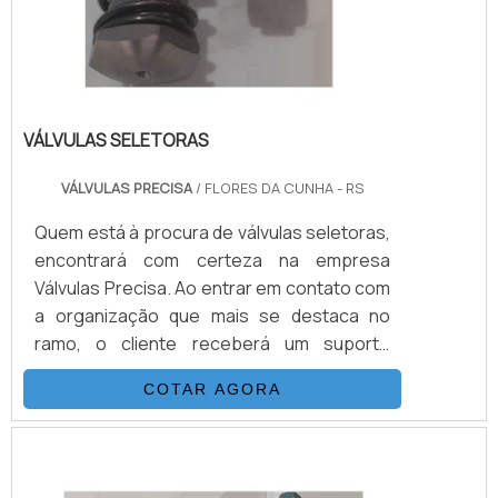
VÁLVULAS SELETORAS
VÁLVULAS PRECISA
/ FLORES DA CUNHA - RS
Quem está à procura de válvulas seletoras,
encontrará com certeza na empresa
Válvulas Precisa. Ao entrar em contato com
a organização que mais se destaca no
ramo, o cliente receberá um suporte
completo para sanar eventuais dúvidas
COTAR AGORA
sobre o produto a ser adquirido.Quando o
quesito é válvulas seletoras, com a melhor
mão de obra da Válvulas Precisa o cliente
poderá contar com excelente custo-