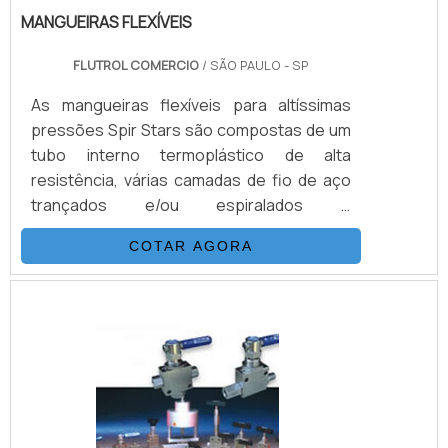
MANGUEIRAS FLEXÍVEIS
FLUTROL COMERCIO
/ SÃO PAULO - SP
As mangueiras flexíveis para altíssimas
pressões Spir Stars são compostas de um
tubo interno termoplástico de alta
resistência, várias camadas de fio de aço
trançados e/ou espiralados e
externamente revestidas com uma capa de
COTAR AGORA
poliamida (nylon) ou poliuretano. Esta
combinação, adicionada a um processo
único de trançagem reforçada, resulta em
uma mangueira flexível, que possui as
seguintes propriedades: Desenvolvida
para alta e altíssimas pressões (3.200 Bar).
Excelentes características de vazão. .