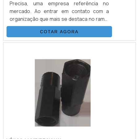
Precisa, uma empresa referência no
mercado. Ao entrar em contato com a
organização que mais se destaca no ramo,
o cliente receberá um suporte completo
COTAR AGORA
para sanar eventuais dúvidas sobre o
produto a ser adquirido.MAIS
INFORMAÇÕES SOBRE VÁLVULAS DE
CONTROLE DIRECIONALQuem quer
encontrar válvulas de controle direcional
em uma empresa que preza pela
segurança, enc...