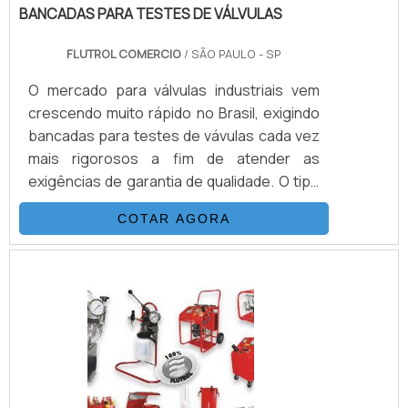
BANCADAS PARA TESTES DE VÁLVULAS
FLUTROL COMERCIO
/ SÃO PAULO - SP
O mercado para válvulas industriais vem
crescendo muito rápido no Brasil, exigindo
bancadas para testes de vávulas cada vez
mais rigorosos a fim de atender as
exigências de garantia de qualidade. O tipo
de teste depende da válvula e da aplicação
COTAR AGORA
dentre as mais comuns citamos: Teste do
corpo Pressão aplicada dentro do corpo da
válvula Teste de contra vedação
(backseat) Pressão aplicada dentro do
corpo da válvula com contra vedação
(backseat) Teste com a válvula totalmente
aberta ou totalmente.