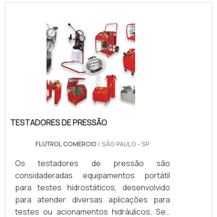
Normalmente, as válvulas hidráulicas são
nomeadas de acordo com a sua função
mais básica. Sendo assim, elas podem ser
válvulas de segurança, de descarga, de
frenagem, redutora de pressão, de
sequência, entre outras.VANTAGENS BÁ.
TESTADORES DE PRESSÃO
FLUTROL COMERCIO
/ SÃO PAULO - SP
Os testadores de pressão são
considaderadas equipamentos portátil
para testes hidrostáticos, desenvolvido
para atender diversas aplicações para
testes ou acionamentos hidráulicos. Seu