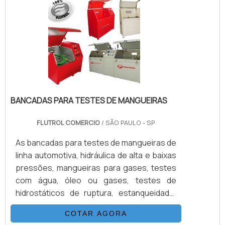
Engates rápidos para água o material mais
correto certamente é o aço inoxidável, por
sua baixa contaminação com a água, sendo
atóxicoINFORMAÇÕES QUE PRECISAM SER
DESTAC.
BANCADAS PARA TESTES DE MANGUEIRAS
FLUTROL COMERCIO
/ SÃO PAULO - SP
As bancadas para testes de mangueiras de
linha automotiva, hidráulica de alta e baixas
pressões, mangueiras para gases, testes
com água, óleo ou gases, testes de
hidrostáticos de ruptura, estanqueidade,
etc. O Consumo industrial de mangueiras
COTAR AGORA
está crescendo numa velocidade