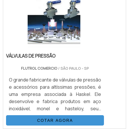
vantagens em relação às bombas
convencionais, podendo aumentar a
velocidade do teste sem perda na
qualidade .
VÁLVULAS DE PRESSÃO
FLUTROL COMERCIO
/ SÃO PAULO - SP
O grande fabricante de válvulas de pressão
e acessórios para altíssimas pressões, é
uma empresa associada à Haskel. Ele
desenvolve e fabrica produtos em aço
inoxidável, monel e hasteloy, seus
principais ítens são válvulas, esfera, agulha,
COTAR AGORA
retenção, tubos conexões e niple.