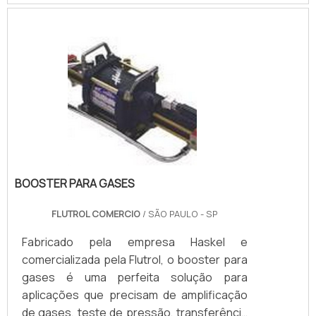
impressionante, assim como as exigências
na aquisição de produtos seguros e de
altíssima qualidade.Os fabricantes buscam
a excelência em sua produção e o mercado
consumidor exige procedimentos de
testes cada vez mais rigorosos.
BOOSTER PARA GASES
FLUTROL COMERCIO
/ SÃO PAULO - SP
Fabricado pela empresa Haskel e
comercializada pela Flutrol, o booster para
gases é uma perfeita solução para
aplicações que precisam de amplificação
de gases, teste de pressão, transferência