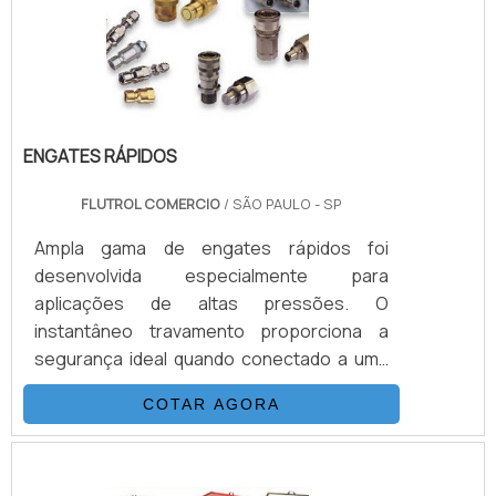
aplicações para Sub-Sea.VANTAGENS QUE
NORMALMEN.
ENGATES RÁPIDOS
FLUTROL COMERCIO
/ SÃO PAULO - SP
Ampla gama de engates rápidos foi
desenvolvida especialmente para
aplicações de altas pressões. O
instantâneo travamento proporciona a
segurança ideal quando conectado a uma
bomba com força hidráulica, bate-estacas,
COTAR AGORA
equipamentos de resgate, ferramentas de
torque, tensionadores, sistemas de
aperto, etc. Em geral, ao utilizar-se de