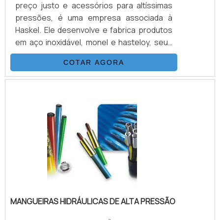
preço justo e acessórios para altíssimas
pressões, é uma empresa associada à
Haskel. Ele desenvolve e fabrica produtos
em aço inoxidável, monel e hasteloy, seus
principais ítens são Válvulas Esfera, Agulha,
COTAR AGORA
Retenção, Tubos Conexões e Niple.
Também fornece equipamentos para sub-
sea como válvulas atuadas e conexões.
Suas principais aplicações são sistemas
hidráulicos, equipamentos e sistemas para
gases e aplicações para Sub-
Sea.VANTAGENS QUE MERECEM SER DE.
MANGUEIRAS HIDRÁULICAS DE ALTA PRESSÃO