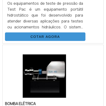
Os equipamentos de teste de pressão da
Test Pac é um equipamento portátil
hidrostático que foi desenvolvido para
atender diversas aplicações para testes
ou acionamentos hidráulicos. O sistema
dos equipamentos de teste é composto
COTAR AGORA
basicamente por uma bomba
hidropneumática da Haskel, kit de
preparação de ar, conjunto de filtros,
válvulas, skid tubular de carbono ou inox e
tanque inox.A vantagem de obter os
equipamentos de teste pressão é o seu
acionamento elétrico convencional, esse
tipo de aparelh.
BOMBA ELÉTRICA