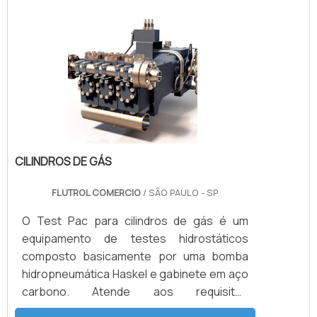
exemplo os modelos de bomba MS-36
transforma 1 BAR de pressão de ar em 36
BAR de pressão de saída
hidráulica.INFORMAÇÕES ADICIONAIS
SOBRE O PRODUTOAs Bombas Haskel
variam de tamanho de acordo com pressão
e .
CILINDROS DE GÁS
FLUTROL COMERCIO
/ SÃO PAULO - SP
O Test Pac para cilindros de gás é um
equipamento de testes hidrostáticos
composto basicamente por uma bomba
hidropneumática Haskel e gabinete em aço
carbono. Atende aos requisitos
estabelecidos pela portaria INMETRO/IPEM