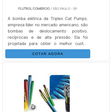
FLUTROL COMERCIO
/ SÃO PAULO - SP
A bomba elétrica da Triplex Cat Pumps,
empresa líder no mercado americano, são
bombas de deslocamento positivo,
recíprocas e de alta pressão. Ela foi
projetada para obter o melhor custo-
benefício em alta vazão e baixa pulsação, a
COTAR AGORA
bomba foi construída com matérias de
qualidade e produzida sob baixa tolerância.
Além disso, é totalmente testada, a bomba
triplex é acionado por motor elétrico, tendo
como principal característica altas vazões
de até 54L/min e pressões de até 7.000
psi.INFORMAÇÕES ADIC.