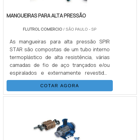
MANGUEIRAS PARA ALTA PRESSÃO
FLUTROL COMERCIO
/ SÃO PAULO - SP
As mangueiras para alta pressão SPIR
STAR são compostas de um tubo interno
termoplástico de alta resistência, várias
camadas de fio de aço trançados e/ou
espiralados e externamente revestidas
com uma capa de poliamida (nylon) ou
COTAR AGORA
poliuretano. Esta combinação, adicionada a
um processo único de trançagem
reforçada, resulta em uma mangueira
flexível, que possui as seguintes
propriedades: Desenvolvida para alta e
altíssimas pressões (3.200 Bar) Excelentes
características de vazão Baixa expansão