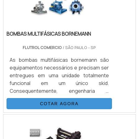
vol.
BOMBAS MULTIFÁSICAS BORNEMANN
FLUTROL COMERCIO
/ SÃO PAULO - SP
As bombas multifásicas bornemann são
equipamentos necessários e precisam ser
entregues em uma unidade totalmente
funcional em um único skid.
Consequentemente, engenharia e
construção são diretas e muito mais
COTAR AGORA
rápidas. Os selos mecânicos utilizados,
aprovados em centenas de aplicações ao
redor do mundo, bem como o projeto das
unidades garantem o atendimento às mais
severas normas ambientais. O desenho