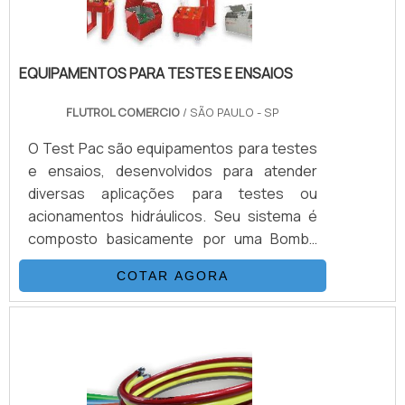
EQUIPAMENTOS PARA TESTES E ENSAIOS
FLUTROL COMERCIO
/ SÃO PAULO - SP
O Test Pac são equipamentos para testes
e ensaios, desenvolvidos para atender
diversas aplicações para testes ou
acionamentos hidráulicos. Seu sistema é
composto basicamente por uma Bomba
Hidropneumática Haskel, kit de preparação
COTAR AGORA
de ar, conjunto de filtros, válvulas, skid
tubular carbono ou inox, ou tanque inox.As
Bombas Haskel são acionadas a ar
comprimido de compressor ou Nitrogênio,
alguns modelos geram altas pressões
hidráulicas reguláveis até 15.000 psi (1.000