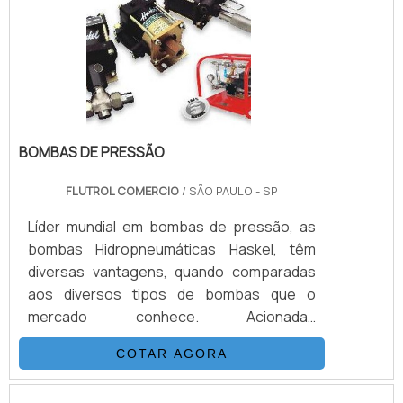
compacto das unidades permite ainda a
redução do espaço requerido para
instalação, resultando em .
BOMBAS DE PRESSÃO
FLUTROL COMERCIO
/ SÃO PAULO - SP
Líder mundial em bombas de pressão, as
bombas Hidropneumáticas Haskel, têm
diversas vantagens, quando comparadas
aos diversos tipos de bombas que o
mercado conhece. Acionadas
pneumaticamente, através de uma relação
COTAR AGORA
de área de pistão, transformam a pressão
pneumática em pressão hidráulica. Por