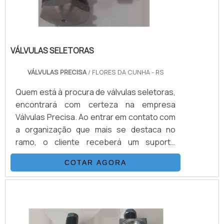
VÁLVULAS SELETORAS
VÁLVULAS PRECISA
/ FLORES DA CUNHA - RS
Quem está à procura de válvulas seletoras,
encontrará com certeza na empresa
Válvulas Precisa. Ao entrar em contato com
a organização que mais se destaca no
ramo, o cliente receberá um suporte
completo para sanar eventuais dúvidas
COTAR AGORA
sobre o produto a ser adquirido.Quando o
quesito é válvulas seletoras, com a melhor
mão de obra da Válvulas Precisa o cliente
poderá contar com excelente custo-
benefício e atendimento eficaz em todo o