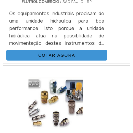
FLUTROL COMERCIO
/ SÃO PAULO - SP
Os equipamentos industriais precisam de
uma unidade hidráulica para boa
performance. Isto porque a unidade
hidráulica atua na possibilidade de
movimentação destes instrumentos de
diferentes setores da indústria.Nada mais é
COTAR AGORA
do que um conjunto de componentes,
como o termo já diz, hidráulicos, que
servem para dar força. A unidade hidráulica
para tensionamento pode ser utilizada
desde uma extrusora até uma prensa de
papel.DETALHES IMPORTANTES SOBRE O
PRODUTOPara que a unidade hidráulica
esteja adequ.