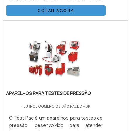
camadas de fio de aço trançados e/ou
COTAR AGORA
espiralados e externamente revestidas
com uma capa de poliamida (nylon) ou
poliuretano.DETALHES QUE PRECISAM SER
DESTACADOSEsta combinação, adicionada
a um processo único de trançagem
reforçada, resulta em uma mangueira
flexível, que possui as seguintes
propriedades: Desenvolv.
APARELHOS PARA TESTES DE PRESSÃO
FLUTROL COMERCIO
/ SÃO PAULO - SP
O Test Pac é um aparelhos para testes de
pressão, desenvolvido para atender