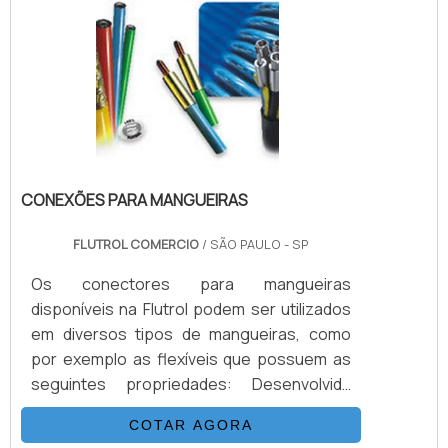
uma mangueira flexível, com as seguintes
propriedades: desenvolvida para alta e
altíssimas pressões (3.200 Bar.), de
excelentes características de.
CONEXÕES PARA MANGUEIRAS
FLUTROL COMERCIO
/ SÃO PAULO - SP
Os conectores para mangueiras
disponíveis na Flutrol podem ser utilizados
em diversos tipos de mangueiras, como
por exemplo as flexíveis que possuem as
seguintes propriedades: Desenvolvida
para alta e altíssimas pressões (3.200 Bar).
COTAR AGORA
Excelentes características de vazão. Baixa