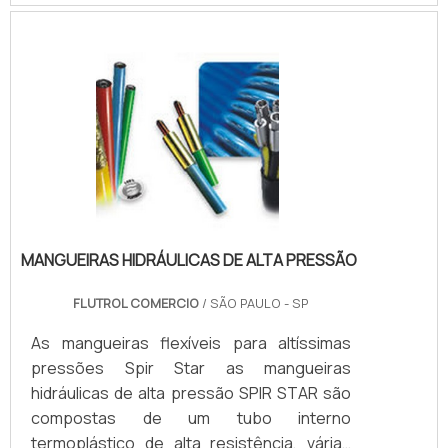
expansão volumétrica. Excepcional
resistência química. Baixo peso e grande
flexibilidade. Resistência a pressões
externas.DETALHES PARA SER
DESTACADOS SOBRE O PRODUTOAs
conexões de mangueiras são
importantíssimas para conec.
MANGUEIRAS HIDRÁULICAS DE ALTA PRESSÃO
FLUTROL COMERCIO
/ SÃO PAULO - SP
As mangueiras flexíveis para altíssimas
pressões Spir Star as mangueiras
hidráulicas de alta pressão SPIR STAR são
compostas de um tubo interno
termoplástico de alta resistência, várias