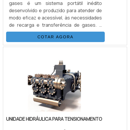
gases é um sistema portátil inédito
desenvolvido e produzido para atender de
modo eficaz e acessível, às necessidades
de recarga e transferência de gases. É
possível verificar quais as aplicções a
COTAR AGORA
seguir: Recarga de N2 em disjuntores
Carga de Acumuladores Transferência de
Gases Calibração de Manômetros Teste
de Pressão e Purgação.DETALHES
IMPORTANTES SOBRE O
PRODUTOAcionado a ar comprimido, tem o
mesmo princípio de funcionamento que as
bombas hidropn.
UNIDADE HIDRÁULICA PARA TENSIONAMENTO