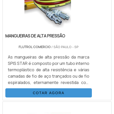
bar), nessas configurações. Pa.
MANGUEIRAS DE ALTA PRESSÃO
FLUTROL COMERCIO
/ SÃO PAULO - SP
As mangueiras de alta pressão da marca
SPIS STAR é composto por um tubo interno
termoplástico de alta resistência e várias
camadas de fio de aço trançados ou de fio
espiralados, eternamente revestida com
uma capa de poliamida (nylon) ou de
COTAR AGORA
poliuretano.A combinação das mangueiras
é adicionada a um processo único de
trançagem reforçada, o que resulta em