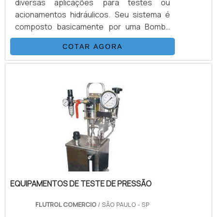
diversas aplicações para testes ou
acionamentos hidráulicos. Seu sistema é
composto basicamente por uma Bomba
Hidropneumática Haskel, kit de preparação
COTAR AGORA
de ar, conjunto de filtros, válvulas, skid
tubular carbono ou inox, ou tanque inox.As
Bombas Haskel são acionadas a ar
comprimido de compressor ou Nitrogênio,
alguns modelos geram altas pressões
hidráulicas reguláveis até 15.000 psi (1.000
bar), nessas configurações. Para.
EQUIPAMENTOS DE TESTE DE PRESSÃO
FLUTROL COMERCIO
/ SÃO PAULO - SP