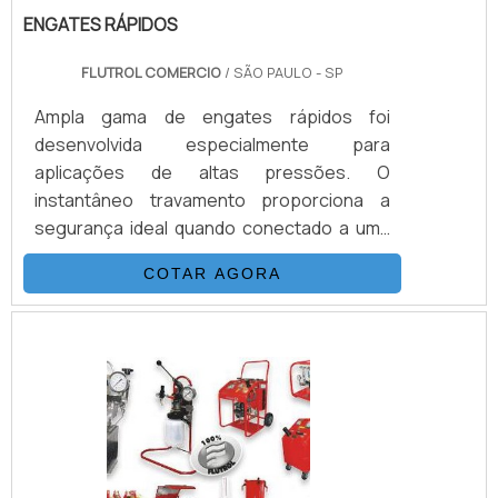
ENGATES RÁPIDOS
FLUTROL COMERCIO
/ SÃO PAULO - SP
Ampla gama de engates rápidos foi
desenvolvida especialmente para
aplicações de altas pressões. O
instantâneo travamento proporciona a
segurança ideal quando conectado a uma
bomba com força hidráulica, bate-estacas,
COTAR AGORA
equipamentos de resgate, ferramentas de
torque, tensionadores, sistemas de
aperto, etc. Em geral, ao utilizar-se de
Engates rápidos para água o material mais
correto certamente é o aço inoxidável, por
sua baixa contaminação com a água, sendo
atóxicoINFORMAÇÕES QUE PRECISAM SER
DESTAC.