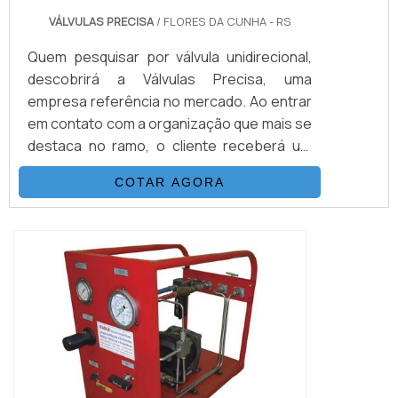
VÁLVULAS PRECISA
/ FLORES DA CUNHA - RS
Quem pesquisar por válvula unidirecional,
descobrirá a Válvulas Precisa, uma
empresa referência no mercado. Ao entrar
em contato com a organização que mais se
destaca no ramo, o cliente receberá um
suporte completo para sanar eventuais
COTAR AGORA
dúvidas sobre o produto a ser
adquirido.Quando o interesse é por válvula
unidirecional, com os melhores
profissionais da Válvulas Precisa o cliente
encontrará excelente custo-benefício e
diversas opções d...