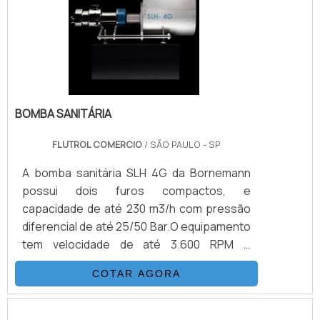
indústrias alimentícias, químicas, de
cosméticos, entre muitas outras.
Conhecido comume.
BOMBA SANITÁRIA
FLUTROL COMERCIO
/ SÃO PAULO - SP
A bomba sanitária SLH 4G da Bornemann
possui dois furos compactos, e
capacidade de até 230 m3/h com pressão
diferencial de até 25/50 Bar.O equipamento
tem velocidade de até 3.600 RPM e
viscosidade de um a 1.000.000 cSt, a bomba
COTAR AGORA
tem temperatura máxima de até 200°C e
pulsação menor de 25%.A bomba possui
desenho tubular higiênico e com princípio 2