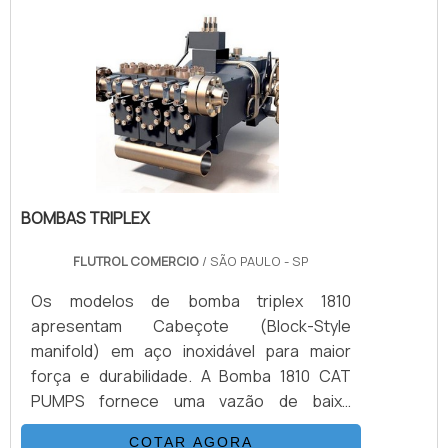
em 1, que permite bombeamento limpo, isso
acontece graças à ampla gama de
velocidade que atinge até 3600 rpm. As
fases e ciclos do processo de limpeza da.
BOMBAS TRIPLEX
FLUTROL COMERCIO
/ SÃO PAULO - SP
Os modelos de bomba triplex 1810
apresentam Cabeçote (Block-Style
manifold) em aço inoxidável para maior
força e durabilidade. A Bomba 1810 CAT
PUMPS fornece uma vazão de baixa
pulsação de 11,4 litros por minuto a 10.000
COTAR AGORA