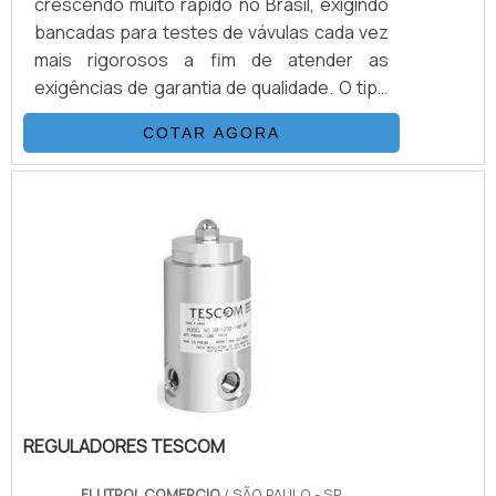
crescendo muito rápido no Brasil, exigindo
bancadas para testes de vávulas cada vez
mais rigorosos a fim de atender as
exigências de garantia de qualidade. O tipo
de teste depende da válvula e da aplicação
COTAR AGORA
dentre as mais comuns citamos: Teste do
corpo Pressão aplicada dentro do corpo da
válvula Teste de contra vedação
(backseat) Pressão aplicada dentro do
corpo da válvula com contra vedação
(backseat) Teste com a válvula totalmente
aberta ou totalmente.
REGULADORES TESCOM
FLUTROL COMERCIO
/ SÃO PAULO - SP