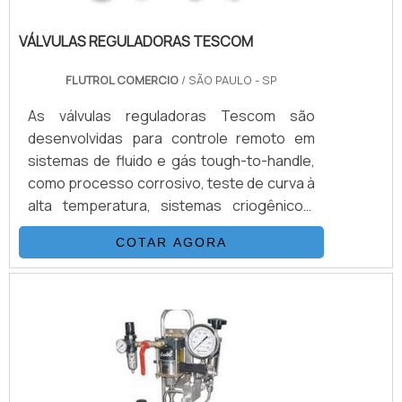
VÁLVULAS REGULADORAS TESCOM
FLUTROL COMERCIO
/ SÃO PAULO - SP
As válvulas reguladoras Tescom são
desenvolvidas para controle remoto em
sistemas de fluido e gás tough-to-handle,
como processo corrosivo, teste de curva à
alta temperatura, sistemas criogênicos,
amostragem de geradores de vapor, e
COTAR AGORA
ambientes arriscados. Vale destacar que
os produtos são virtualmente livres de
manutenção, são adaptados para serviço
em áreas de acesso restrito. Além disso, o
tamanho compacto e peso dessas
unidades permitem instalação onde o
espaço e peso trariam dificuldades.INFO.