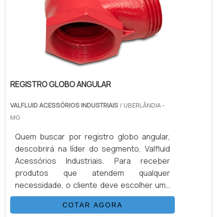
REGISTRO GLOBO ANGULAR
VALFLUID ACESSÓRIOS INDUSTRIAIS
/ UBERLÂNDIA -
MG
Quem buscar por registro globo angular,
descobrirá na líder do segmento, Valfluid
Acessórios Industriais. Para receber
produtos que atendem qualquer
necessidade, o cliente deve escolher uma
organização que se destaque por um bom
COTAR AGORA
suporte pré-venda e tenha ampla