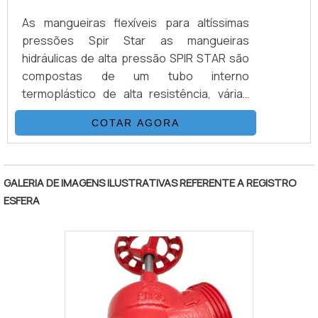
As mangueiras flexíveis para altíssimas
pressões Spir Star as mangueiras
hidráulicas de alta pressão SPIR STAR são
compostas de um tubo interno
termoplástico de alta resistência, várias
camadas de fio de aço trançados e/ou
COTAR AGORA
espiralados e externamente revestidas
com uma capa de poliamida (nylon) ou
"
poliuretano.DETALHES QUE PRECISAM SER
DESTACADOSEsta combinação, adicionada
GALERIA DE IMAGENS ILUSTRATIVAS REFERENTE A REGISTRO
a um processo único de trançagem
ESFERA
reforçada, resulta em uma mangueira
flexível, que possui as seguintes
propriedades: Desenvolv.