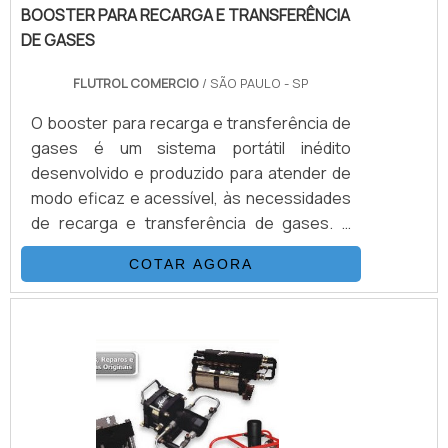
BOOSTER PARA RECARGA E TRANSFERÊNCIA
DE GASES
FLUTROL COMERCIO
/ SÃO PAULO - SP
O booster para recarga e transferência de
gases é um sistema portátil inédito
desenvolvido e produzido para atender de
modo eficaz e acessível, às necessidades
de recarga e transferência de gases. É
possível verificar quais as aplicções a
COTAR AGORA
seguir: Recarga de N2 em disjuntores
Carga de Acumuladores Transferência de
Gases Calibração de Manômetros Teste
de Pressão e Purgação.DETALHES
IMPORTANTES SOBRE O
PRODUTOAcionado a ar comprimido, tem o
mesmo princípio de funcionamento que as
bombas hidropn.