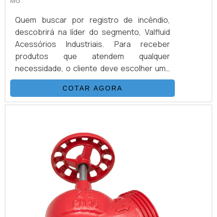
MG
Quem buscar por registro de incêndio,
descobrirá na líder do segmento, Valfluid
Acessórios Industriais. Para receber
produtos que atendem qualquer
necessidade, o cliente deve escolher uma
organização que se destaque por um bom
COTAR AGORA
suporte pré-venda e tenha ampla
experiência no ramo.MAIS INFORMAÇÕES
SOBRE REGISTRO DE INCÊNDIOQuem
procura por registro de incêndio em uma
empresa altamente qualificada, encontra o
site da Valfluid Acessórios Ind...