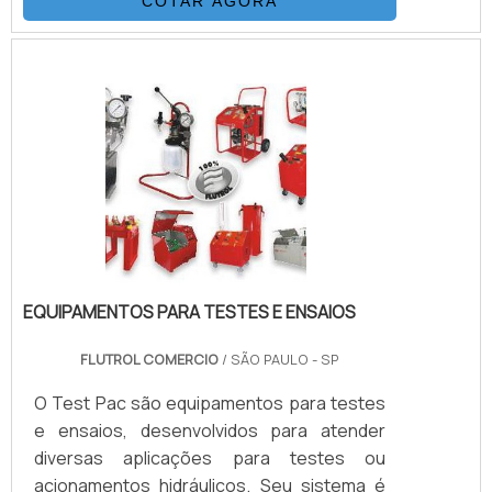
COTAR AGORA
Válvulas Esfera, Agulha, Retenção, Tubos
Conexões e Niple. Também fornece
equipamentos para sub-sea como válvulas
atuadas e conexões. Suas principais
aplicações são sistemas hidráulicos,
equipamentos e sistemas para gases e
aplicações para Sub-Sea.VANTAGENS QUE
NORMALMEN.
EQUIPAMENTOS PARA TESTES E ENSAIOS
FLUTROL COMERCIO
/ SÃO PAULO - SP
O Test Pac são equipamentos para testes
e ensaios, desenvolvidos para atender
diversas aplicações para testes ou
acionamentos hidráulicos. Seu sistema é