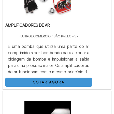
AMPLIFICADORES DE AR
FLUTROL COMERCIO
/ SÃO PAULO - SP
É uma bomba que utiliza uma parte do ar
comprimido a ser bombeado para acionar a
ciclagem da bomba e impulsionar a saída
para uma pressão maior. Os amplificadores
de ar funcionam com o mesmo princípio de
operação que as bombas e os
COTAR AGORA
boosters.Multiplicando as pressões
através da relação área de pistões. O
produto é muito utilizado em empresas que
possuem o processo de sopro de
embalagens PET, como, por exemplo,