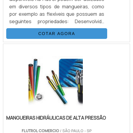
em diversos tipos de mangueiras, como
por exemplo as flexíveis que possuem as
seguintes propriedades: Desenvolvida
para alta e altíssimas pressões (3.200 Bar).
COTAR AGORA
Excelentes características de vazão. Baixa
expansão volumétrica. Excepcional
resistência química. Baixo peso e grande
flexibilidade. Resistência a pressões
externas.DETALHES PARA SER
DESTACADOS SOBRE O PRODUTOAs
conexões de mangueiras são
importantíssimas para conec.
MANGUEIRAS HIDRÁULICAS DE ALTA PRESSÃO
FLUTROL COMERCIO
/ SÃO PAULO - SP