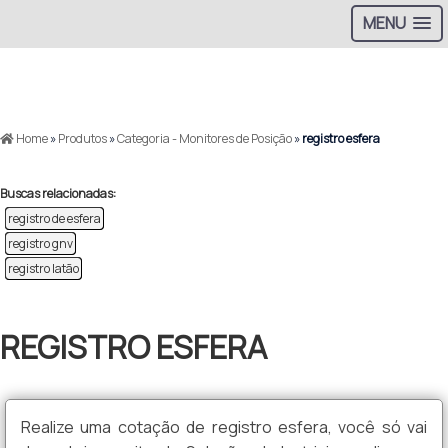
MENU
_
>
Home
»
Produtos
»
Categoria - Monitores de Posição
»
registro esfera
Buscas relacionadas:
registro de esfera
registro gnv
registro latão
REGISTRO ESFERA
Realize uma cotação de registro esfera, você só vai