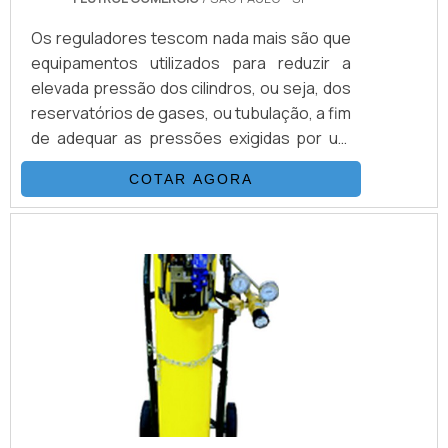
Os reguladores tescom nada mais são que
equipamentos utilizados para reduzir a
elevada pressão dos cilindros, ou seja, dos
reservatórios de gases, ou tubulação, a fim
de adequar as pressões exigidas por um
determinado equipamento ou projeto.São
COTAR AGORA
utensílios desenhados para que haja
compatibilidade somente com os gases
para os quais foram desenvolvidos, e sua
existência é trivial para o funcionamento
seguro e adequado do sistema ao qual o
regulador de pressão é
designado.VANTAGENS FUNDAMENTAIS EM
C.