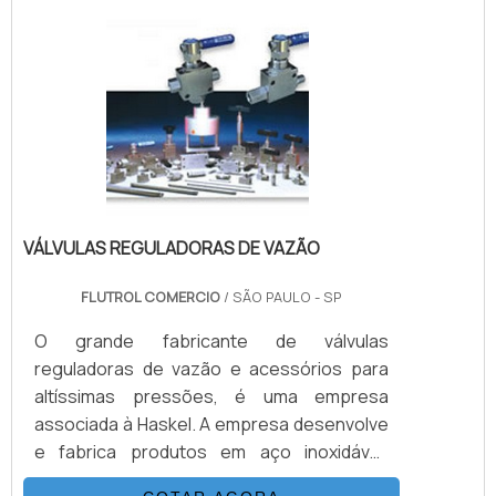
Bombas Haskel são acionadas a ar
comprimido de compressor ou Nitrogênio,
alguns modelos geram altas pressões
hidráulicas reguláveis até 15.000 psi (1.000
bar), nessas configurações. Para.
VÁLVULAS REGULADORAS DE VAZÃO
FLUTROL COMERCIO
/ SÃO PAULO - SP
O grande fabricante de válvulas
reguladoras de vazão e acessórios para
altíssimas pressões, é uma empresa
associada à Haskel. A empresa desenvolve
e fabrica produtos em aço inoxidável,
monel e hasteloy, seus principais ítens são