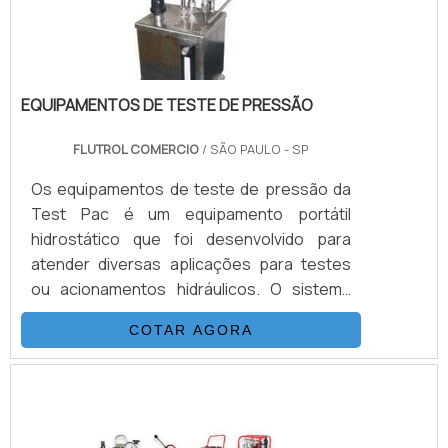
EQUIPAMENTOS DE TESTE DE PRESSÃO
FLUTROL COMERCIO
/ SÃO PAULO - SP
Os equipamentos de teste de pressão da
Test Pac é um equipamento portátil
hidrostático que foi desenvolvido para
atender diversas aplicações para testes
ou acionamentos hidráulicos. O sistema
dos equipamentos de teste é composto
COTAR AGORA
basicamente por uma bomba
hidropneumática da Haskel, kit de
preparação de ar, conjunto de filtros,
válvulas, skid tubular de carbono ou inox e
tanque inox.A vantagem de obter os