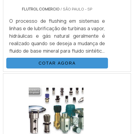
FLUTROL COMERCIO
/ SÃO PAULO - SP
O processo de flushing em sistemas e
linhas e de lubrificação de turbinas a vapor,
hidráulicas e gás natural geralmente é
realizado quando se deseja a mudança de
fluido de base mineral para fluido sintético
ou entre fluidos minerais ou sintéticos de
COTAR AGORA
diferentes fornecedores. Mão de obra
especializada de acordo com a norma NAS-
1638. Sistemas de coleta de amostras
Equipamentos para venda ou locação Entre
outros.DETALHES BÁSICOS SOBRE O
PRODUTOO serviço é importante para
diversos setores, como por.