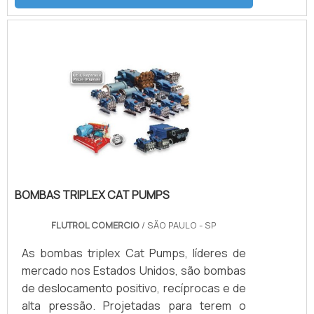
psi. É possível verificar quais as aplicações
do produto: Teste Hidrostático Injeção
Preparação de Superfícies Ferramentas de
Alta Pressão Prevenção de Blow Off de
BOP Demolição de Concreto.DETALHES
BÁSICAS SOBRE O PRODUTOA função de
uma bomba é converter energia mecânica .
BOMBAS TRIPLEX CAT PUMPS
FLUTROL COMERCIO
/ SÃO PAULO - SP
As bombas triplex Cat Pumps, líderes de
mercado nos Estados Unidos, são bombas
de deslocamento positivo, recíprocas e de
alta pressão. Projetadas para terem o