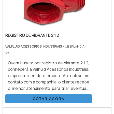
REGISTRO DE HIDRANTE 2 1 2
VALFLUID ACESSÓRIOS INDUSTRIAIS
/ UBERLÂNDIA -
MG
Quem buscar por registro de hidrante 2 1 2,
conhecerá a Valfluid Acessórios Industriais,
empresa líder do mercado. Ao entrar em
contato com a companhia, o cliente recebe
o melhor atendimento para tirar eventuais
dúvidas, além de encontrar qualidade e
COTAR AGORA
preço justo em um só lugar.Quando a
procura é por registro de hidrante 2 1 2,
com a Valfluid Acessórios Industriais o