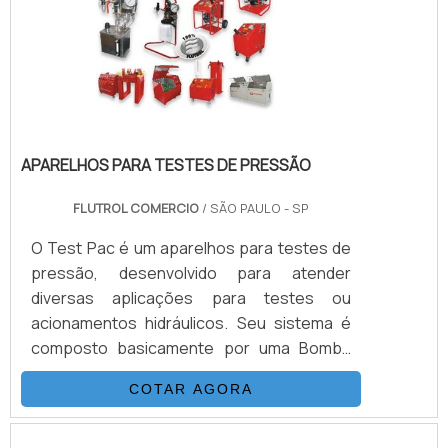
equipamentos de teste pressão é o seu
acionamento elétrico convencional, esse
tipo de aparelh.
APARELHOS PARA TESTES DE PRESSÃO
FLUTROL COMERCIO
/ SÃO PAULO - SP
O Test Pac é um aparelhos para testes de
pressão, desenvolvido para atender
diversas aplicações para testes ou
acionamentos hidráulicos. Seu sistema é
composto basicamente por uma Bomba
Hidropneumática Haskel, kit de preparação
COTAR AGORA
de ar, conjunto de filtros, válvulas, skid
tubular carbono ou inox, ou tanque inox.As