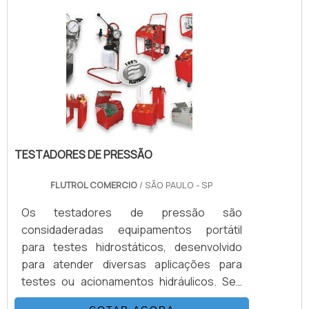
aquecimento, chama ou risco de faísca,
sem lubrificação contínua. Mantêm a
pressão sem qualquer consumo extra de
energia. A configuração do equipamento é
fácil e são ideias para aplicação em áreas.
TESTADORES DE PRESSÃO
FLUTROL COMERCIO
/ SÃO PAULO - SP
Os testadores de pressão são
considaderadas equipamentos portátil
para testes hidrostáticos, desenvolvido
para atender diversas aplicações para
testes ou acionamentos hidráulicos. Seu
sistema é composto basicamente por uma