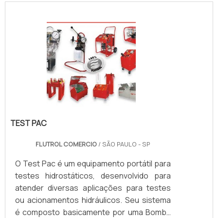
compatibilidade somente com os gases
para os quais foram desenvolvidos, e sua
existência é trivial para o funcionamento
seguro e adequado do sistema ao qual o
regulador de pressão é
designado.VANTAGENS FUNDAMENTAIS EM
C.
TEST PAC
FLUTROL COMERCIO
/ SÃO PAULO - SP
O Test Pac é um equipamento portátil para
testes hidrostáticos, desenvolvido para
atender diversas aplicações para testes
ou acionamentos hidráulicos. Seu sistema
é composto basicamente por uma Bomba