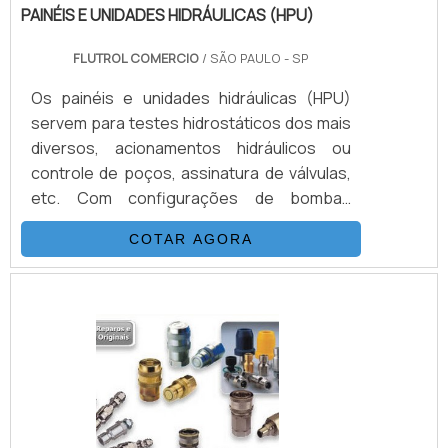
PAINÉIS E UNIDADES HIDRÁULICAS (HPU)
FLUTROL COMERCIO
/ SÃO PAULO - SP
Os painéis e unidades hidráulicas (HPU)
servem para testes hidrostáticos dos mais
diversos, acionamentos hidráulicos ou
controle de poços, assinatura de válvulas,
etc. Com configurações de bombas
podendo chegar até 100.000 psi, opcionais
COTAR AGORA
como sistemas de aquisição de dados,
acionamento remoto, controles
automatizados e muito mais.DETALHES
ADICIONAIS SOBRE O PRODUTOAbaixo, é
possível conferir quais as vantagens em
contar com este tipo de equipamento:
Melhor custo-benefício do mercado
Funcionário.