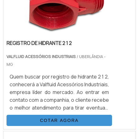
REGISTRO DE HIDRANTE 2 1 2
VALFLUID ACESSÓRIOS INDUSTRIAIS
/ UBERLÂNDIA -
MG
Quem buscar por registro de hidrante 2 1 2,
conhecerá a Valfluid Acessórios Industriais,
empresa líder do mercado. Ao entrar em
contato com a companhia, o cliente recebe
o melhor atendimento para tirar eventuais
dúvidas, além de encontrar qualidade e
COTAR AGORA
preço justo em um só lugar.Quando a
procura é por registro de hidrante 2 1 2,
com a Valfluid Acessórios Industriais o