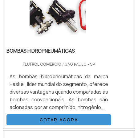
equipamentos de teste pressão é o seu
acionamento elétrico convencional, esse
tipo de aparelh.
BOMBAS HIDROPNEUMÁTICAS
FLUTROL COMERCIO
/ SÃO PAULO - SP
As bombas hidropneumáticas da marca
Haskel, líder mundial do segmento, oferece
diversas vantagens quando comparadas às
bombas convencionais. As bombas são
acionadas por ar comprimido, nitrogênio ou
manualmente e não precisa de combustão
COTAR AGORA
para funcionar. De fácil instalação, as
bombas operam sem qualquer