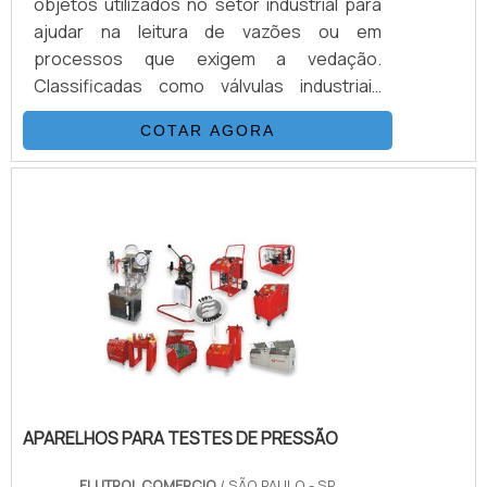
objetos utilizados no setor industrial para
ajudar na leitura de vazões ou em
processos que exigem a vedação.
Classificadas como válvulas industriais
como ensaio de pressão, as válvulas
COTAR AGORA
instrumentação são produzidas de acordo
com a norma ISO 5208, de modo a
assegurar a eficiência, a segurança e a alta
qualidade do produto.DETALHES
ADICIONAIS SOBRE O PRODUTODito isso é
válido destacar, pelo menos, três modelos
de válvulas instrumentação oferecidos
pelo mercado..
APARELHOS PARA TESTES DE PRESSÃO
FLUTROL COMERCIO
/ SÃO PAULO - SP