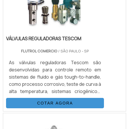
atóxicoINFORMAÇÕES QUE PRECISAM SER
DESTAC.
VÁLVULAS REGULADORAS TESCOM
FLUTROL COMERCIO
/ SÃO PAULO - SP
As válvulas reguladoras Tescom são
desenvolvidas para controle remoto em
sistemas de fluido e gás tough-to-handle,
como processo corrosivo, teste de curva à
alta temperatura, sistemas criogênicos,
amostragem de geradores de vapor, e
COTAR AGORA
ambientes arriscados. Vale destacar que
os produtos são virtualmente livres de
manutenção, são adaptados para serviço
em áreas de acesso restrito. Além disso, o