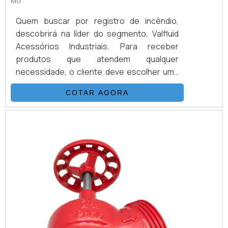
MG
Quem buscar por registro de incêndio,
descobrirá na líder do segmento, Valfluid
Acessórios Industriais. Para receber
produtos que atendem qualquer
necessidade, o cliente deve escolher uma
organização que se destaque por um bom
COTAR AGORA
suporte pré-venda e tenha ampla
experiência no ramo.MAIS INFORMAÇÕES
SOBRE REGISTRO DE INCÊNDIOQuem
procura por registro de incêndio em uma
empresa altamente qualificada, encontra o
site da Valfluid Acessórios Ind...