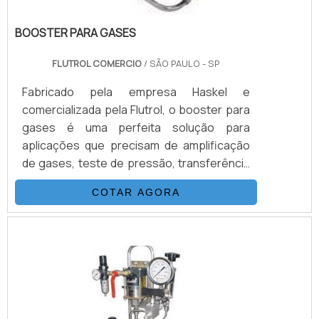
BOOSTER PARA GASES
FLUTROL COMERCIO
/ SÃO PAULO - SP
Fabricado pela empresa Haskel e
comercializada pela Flutrol, o booster para
gases é uma perfeita solução para
aplicações que precisam de amplificação
de gases, teste de pressão, transferência
de gases, injeção e outras funções
COTAR AGORA
exercidas pelo booster gases. Com
acionamento de ar comprimido, o booster
tem o mesmo princípio de funcionamento
que as bombas hidropneumáticas,
comparando a relação de área de pistão,
multiplicando a pressão do gás de
suprimento.É IMPORTANTE DESTACAR