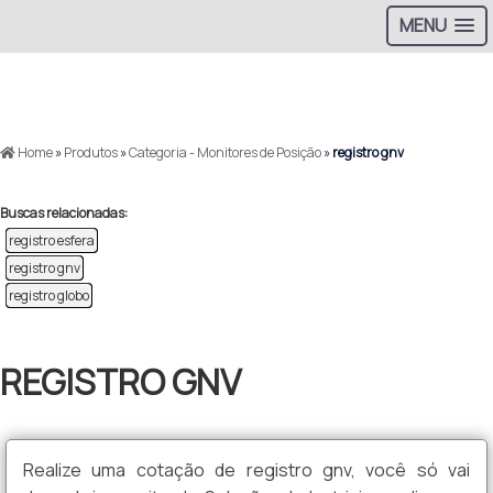
MENU
_
>
Home
»
Produtos
»
Categoria - Monitores de Posição
»
registro gnv
Buscas relacionadas:
registro esfera
registro gnv
registro globo
REGISTRO GNV
Realize uma cotação de registro gnv, você só vai