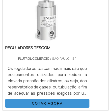
tamanho compacto e peso dessas
unidades permitem instalação onde o
espaço e peso trariam dificuldades.INFO.
REGULADORES TESCOM
FLUTROL COMERCIO
/ SÃO PAULO - SP
Os reguladores tescom nada mais são que
equipamentos utilizados para reduzir a
elevada pressão dos cilindros, ou seja, dos
reservatórios de gases, ou tubulação, a fim
de adequar as pressões exigidas por um
determinado equipamento ou projeto.São
COTAR AGORA
utensílios desenhados para que haja