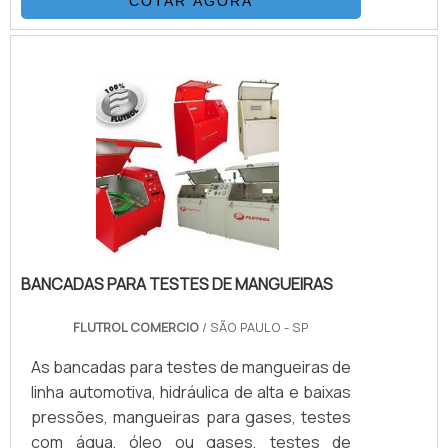
COTAR AGORA
Bomba Hidropneumática Haskel, kit de
preparação de ar, conjunto de filtros,
válvulas, skid tubular carbono ou inox, ou
tanque inox. É importante contar com uma
distribuidora autorizada e exclusiva para
todo Brasil das mais renomadas e
conceituadas empresas internacionais que
p.
BANCADAS PARA TESTES DE MANGUEIRAS
FLUTROL COMERCIO
/ SÃO PAULO - SP
As bancadas para testes de mangueiras de
linha automotiva, hidráulica de alta e baixas
pressões, mangueiras para gases, testes
com água, óleo ou gases, testes de