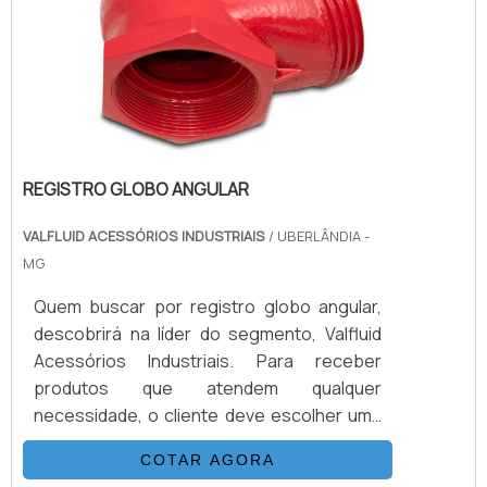
REGISTRO GLOBO ANGULAR
VALFLUID ACESSÓRIOS INDUSTRIAIS
/ UBERLÂNDIA -
MG
Quem buscar por registro globo angular,
descobrirá na líder do segmento, Valfluid
Acessórios Industriais. Para receber
produtos que atendem qualquer
necessidade, o cliente deve escolher uma
organização que se destaque por um bom
COTAR AGORA
suporte pré-venda e tenha ampla