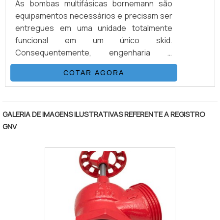
As bombas multifásicas bornemann são
equipamentos necessários e precisam ser
entregues em uma unidade totalmente
funcional em um único skid.
Consequentemente, engenharia e
construção são diretas e muito mais
COTAR AGORA
rápidas. Os selos mecânicos utilizados,
aprovados em centenas de aplicações ao
"
redor do mundo, bem como o projeto das
unidades garantem o atendimento às mais
GALERIA DE IMAGENS ILUSTRATIVAS REFERENTE A REGISTRO
severas normas ambientais. O desenho
GNV
compacto das unidades permite ainda a
redução do espaço requerido para
instalação, resultando em .