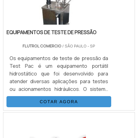
ALGUMAS INFORMAÇÕES .
EQUIPAMENTOS DE TESTE DE PRESSÃO
FLUTROL COMERCIO
/ SÃO PAULO - SP
Os equipamentos de teste de pressão da
Test Pac é um equipamento portátil
hidrostático que foi desenvolvido para
atender diversas aplicações para testes
ou acionamentos hidráulicos. O sistema
dos equipamentos de teste é composto
COTAR AGORA
basicamente por uma bomba
hidropneumática da Haskel, kit de
preparação de ar, conjunto de filtros,
válvulas, skid tubular de carbono ou inox e
tanque inox.A vantagem de obter os