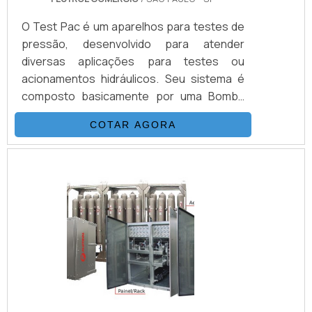
O Test Pac é um aparelhos para testes de
pressão, desenvolvido para atender
diversas aplicações para testes ou
acionamentos hidráulicos. Seu sistema é
composto basicamente por uma Bomba
Hidropneumática Haskel, kit de preparação
COTAR AGORA
de ar, conjunto de filtros, válvulas, skid
tubular carbono ou inox, ou tanque inox.As
Bombas Haskel são acionadas a ar
comprimido de compressor ou Nitrogênio,
alguns modelos geram altas pressões
hidráulicas reguláveis até 15.000 psi (1.000
bar), nessas configurações. Para.