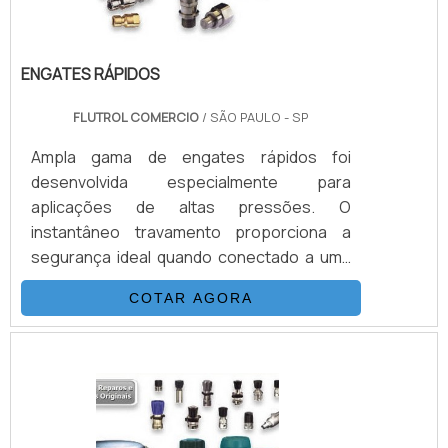
ENGATES RÁPIDOS
FLUTROL COMERCIO
/ SÃO PAULO - SP
Ampla gama de engates rápidos foi
desenvolvida especialmente para
aplicações de altas pressões. O
instantâneo travamento proporciona a
segurança ideal quando conectado a uma
bomba com força hidráulica, bate-estacas,
COTAR AGORA
equipamentos de resgate, ferramentas de
torque, tensionadores, sistemas de
aperto, etc. Em geral, ao utilizar-se de
Engates rápidos para água o material mais
correto certamente é o aço inoxidável, por
sua baixa contaminação com a água, sendo