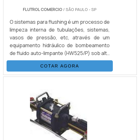
FLUTROL COMERCIO
/ SÃO PAULO - SP
O sistemas para flushing é um processo de
limpeza interna de tubulações, sistemas,
vasos de pressão, etc, através de um
equipamento hidráulico de bombeamento
de fluido auto-limpante (HW525/P) sob alta
pressão e vazão. Com objetivo de obter
COTAR AGORA
uma classe de limpeza desejada de acordo
com os procedimentos pré-estabelecidos
de cada sistema.VANTAGENS EM CONTAR
COM ESTE TIPO DE PRODUTOAbaixo, é
possível conferir quais as vantagens em
contar com este tipo de equipamento:
Melhor custo-benefício do mercado.