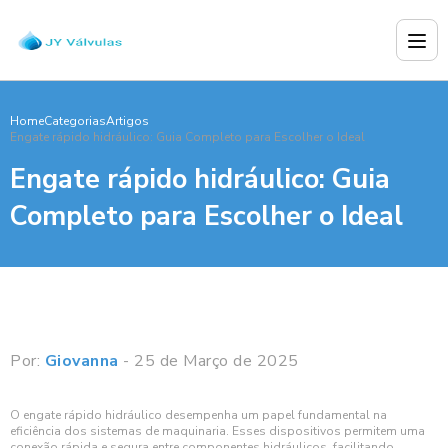
Home
Categorias
Artigos
Engate rápido hidráulico: Guia Completo para Escolher o Ideal
Engate rápido hidráulico: Guia
Completo para Escolher o Ideal
Por:
Giovanna
- 25 de Março de 2025
O engate rápido hidráulico desempenha um papel fundamental na
eficiência dos sistemas de maquinaria. Esses dispositivos permitem uma
conexão rápida e segura entre componentes hidráulicos, facilitando