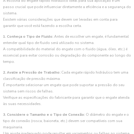
A escolha do engate rápido hidráulico ideal para sua aplicação é um
passo crucial que pode influenciar diretamente a eficiência e a segurança do
sistema.
Existem várias considerações que devem ser levadas em conta para
garantir que você está fazendo a escolha certa.
1. Conheça o Tipo de Fluido:
Antes de escolher um engate, é fundamental
entender qual tipo de fluido será utilizado no sistema.
A compatibilidade do material do engate com o fluido (água, óleo, etc.) é
essencial para evitar corrosão ou degradação do componente ao longo do
tempo.
2. Avalie a Pressão de Trabalho:
Cada engate rápido hidráulico tem uma
classificação de pressão máxima.
É importante selecionar um engate que pode suportar a pressão do seu
sistema sem riscos de falhas.
Verifique as especificações do fabricante para garantir que o engate atenda
às suas necessidades.
3. Considere o Tamanho e o Tipo de Conexão:
O diâmetro do engate e o
tipo de conexão (rosca, baioneta, etc.) devem ser compatíveis com sua
maquinaria.
Um ajuste inadequado pode resultar em vazamentos ou falhas no sistema.