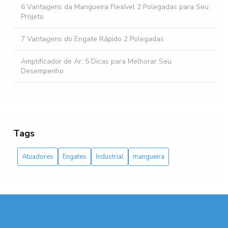
6 Vantagens da Mangueira Flexível 2 Polegadas para Seu
Projeto
7 Vantagens do Engate Rápido 2 Polegadas
Amplificador de Ar: 5 Dicas para Melhorar Seu
Desempenho
Amplificador de ar: como escolher o melhor para sua
necessidade
Amplificador de ar: como escolher o melhor para sua
Tags
necessidade e otimizar o desempenho do seu sistema
Atuadores
Engates
Industrial
mangueira
Aprenda tudo sobre o atuador pneumático linear: como
funciona, suas vantagens e aplicações
Atuador Pneumático Linear: 5 Vantagens Imperdíveis
Atuador Pneumático Linear: Como Escolher o Ideal para
Sua Aplicação