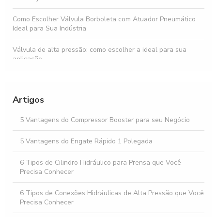
Como Escolher Válvula Borboleta com Atuador Pneumático
Ideal para Sua Indústria
Válvula de alta pressão: como escolher a ideal para sua
aplicação
Válvulas de Controle Direcional: Como Escolher a Melhor
para Seu Sistema Hidráulico
Artigos
Conexões hidráulicas alta pressão: como escolher e aplicar
corretamente em sistemas industriais
5 Vantagens do Compressor Booster para seu Negócio
Válvula de Retenção Pneumática: Como Funciona e Suas
5 Vantagens do Engate Rápido 1 Polegada
Aplicações
6 Tipos de Cilindro Hidráulico para Prensa que Você
Precisa Conhecer
6 Tipos de Conexões Hidráulicas de Alta Pressão que Você
Precisa Conhecer