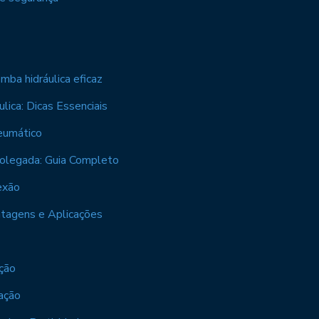
mba hidráulica eficaz
ica: Dicas Essenciais
eumático
olegada: Guia Completo
exão
ntagens e Aplicações
ação
cação