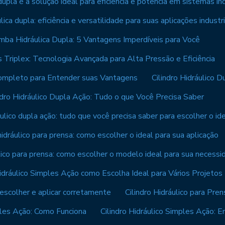
upla é a solução ideal para eficiência e potência em sistemas ind
ica dupla: eficiência e versatilidade para suas aplicações industri
ba Hidráulica Dupla: 5 Vantagens Imperdíveis para Você
Triplex: Tecnologia Avançada para Alta Pressão e Eficiência
 Completo para Entender suas Vantagens
Cilindro Hidráulico 
ndro Hidráulico Dupla Ação: Tudo o que Você Precisa Saber
áulico dupla ação: tudo que você precisa saber para escolher o id
 hidráulico para prensa: como escolher o ideal para sua aplicação
ulico para prensa: como escolher o modelo ideal para sua necessi
Hidráulico Simples Ação como Escolha Ideal para Vários Projetos
 escolher e aplicar corretamente
Cilindro Hidráulico para Pre
mples Ação: Como Funciona
Cilindro Hidráulico Simples Ação: 