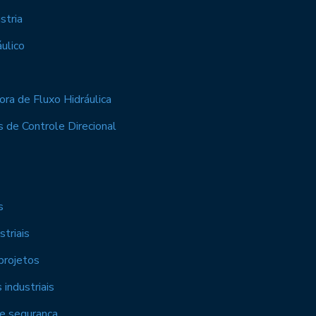
stria
ulico
ra de Fluxo Hidráulica
 de Controle Direcional
s
triais
projetos
industriais
 e segurança