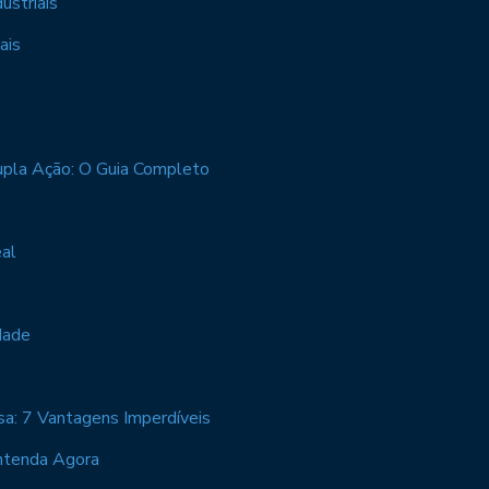
ustriais
ais
Dupla Ação: O Guia Completo
eal
dade
nsa: 7 Vantagens Imperdíveis
Entenda Agora