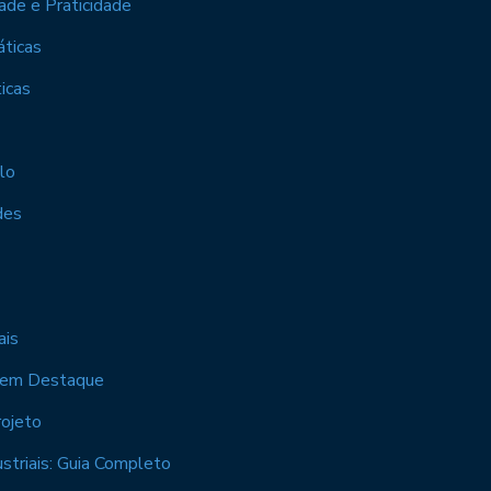
ade e Praticidade
áticas
icas
lo
des
ais
is em Destaque
rojeto
ustriais: Guia Completo