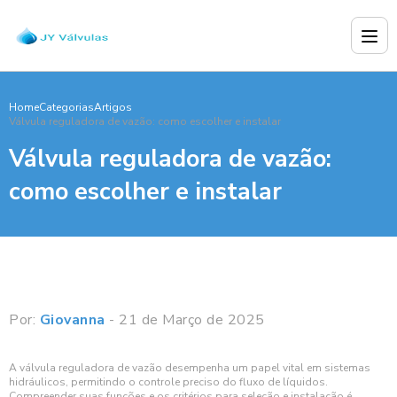
Home
Categorias
Artigos
Válvula reguladora de vazão: como escolher e instalar
Válvula reguladora de vazão:
como escolher e instalar
Por:
Giovanna
- 21 de Março de 2025
A válvula reguladora de vazão desempenha um papel vital em sistemas
hidráulicos, permitindo o controle preciso do fluxo de líquidos.
Compreender suas funções e os critérios para seleção e instalação é