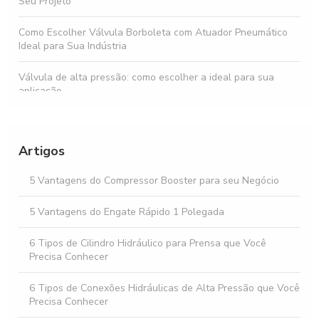
Seu Projeto
Como Escolher Válvula Borboleta com Atuador Pneumático
Ideal para Sua Indústria
Válvula de alta pressão: como escolher a ideal para sua
aplicação
Válvulas de Controle Direcional: Como Escolher a Melhor
para Seu Sistema Hidráulico
Artigos
Conexões hidráulicas alta pressão: como escolher e aplicar
corretamente em sistemas industriais
5 Vantagens do Compressor Booster para seu Negócio
Válvula de Retenção Pneumática: Como Funciona e Suas
5 Vantagens do Engate Rápido 1 Polegada
Aplicações
6 Tipos de Cilindro Hidráulico para Prensa que Você
Precisa Conhecer
6 Tipos de Conexões Hidráulicas de Alta Pressão que Você
Precisa Conhecer