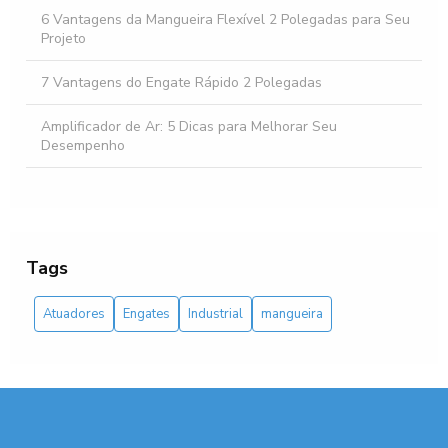
6 Vantagens da Mangueira Flexível 2 Polegadas para Seu
Projeto
7 Vantagens do Engate Rápido 2 Polegadas
Amplificador de Ar: 5 Dicas para Melhorar Seu
Desempenho
Amplificador de ar: como escolher o melhor para sua
necessidade
Amplificador de ar: como escolher o melhor para sua
Tags
necessidade e otimizar o desempenho do seu sistema
Atuadores
Engates
Industrial
mangueira
Aprenda tudo sobre o atuador pneumático linear: como
funciona, suas vantagens e aplicações
Atuador Pneumático Linear: 5 Vantagens Imperdíveis
Atuador Pneumático Linear: Como Escolher o Ideal para
Sua Aplicação