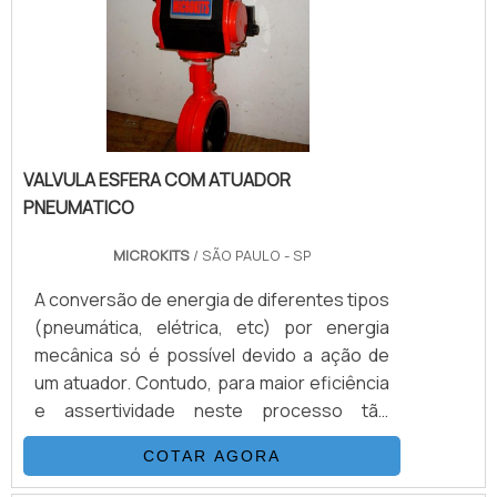
atuador pneumático simples ação pode ser
usado em vários tip.
VALVULA ESFERA COM ATUADOR
PNEUMATICO
MICROKITS
/ SÃO PAULO - SP
A conversão de energia de diferentes tipos
(pneumática, elétrica, etc) por energia
mecânica só é possível devido a ação de
um atuador. Contudo, para maior eficiência
e assertividade neste processo tão
delicado, é necessário o uso de um
COTAR AGORA
equipamento específico para melhor
rendimento. É aí que se faz necessário o