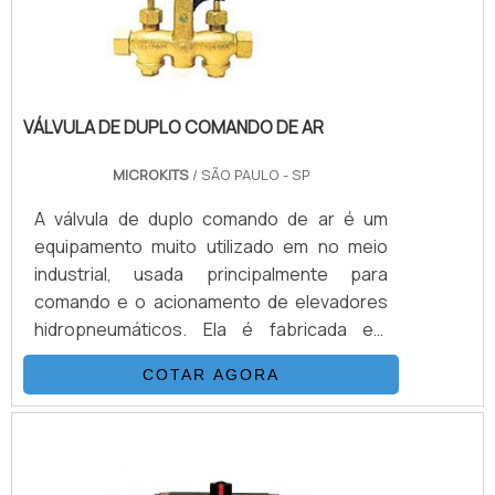
um dos lados do atuador.
VÁLVULA DE DUPLO COMANDO DE AR
MICROKITS
/ SÃO PAULO - SP
A válvula de duplo comando de ar é um
equipamento muito utilizado em no meio
industrial, usada principalmente para
comando e o acionamento de elevadores
hidropneumáticos. Ela é fabricada em
bronze, e conta ainda com haste de
COTAR AGORA
aço.Quais os componentes da válvula
Porcas; Arruelas; Gaxetas; Esferas;
Hastes; Entre outros.Vale destacar ainda
que existem dois outros tipos de válvulas
de comando, sendo uma a válvula de ferro