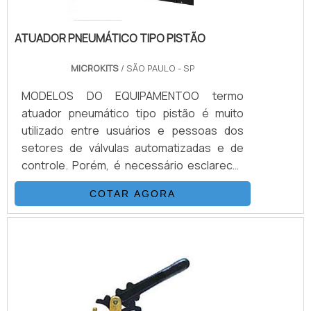
ATUADOR PNEUMÁTICO TIPO PISTÃO
MICROKITS
/ SÃO PAULO - SP
MODELOS DO EQUIPAMENTOO termo
atuador pneumático tipo pistão é muito
utilizado entre usuários e pessoas dos
setores de válvulas automatizadas e de
controle. Porém, é necessário esclarecer
alguns detalhes, como os dois modelos
COTAR AGORA
disponíveis do equipamento. Conheça-
os:PRIMEIRO MODELO DO ATUADOR
PNEUMÁTICO Criado com dimensões e
peso maiores; É produzido com partes em
ferro fundido e aço carbono; Possui
desenho concebido com apenas uma
câmara e um pistão; Este fica alocado em