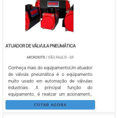
com corpo, tampa e discos de vedação
feitos em bronze, a haste, alavanca e cabo.
ATUADOR DE VÁLVULA PNEUMÁTICA
MICROKITS
/ SÃO PAULO - SP
Conheça mais do equipamentoUm atuador
de válvula pneumática é o equipamento
muito usado em automação de válvulas
industriais. A principal função do
equipamento, é realizar um acionamento
automaticamente a válvula, tanto à
COTAR AGORA
distância, quando nas proximidades. Isso
pode ser feito em forma através de um