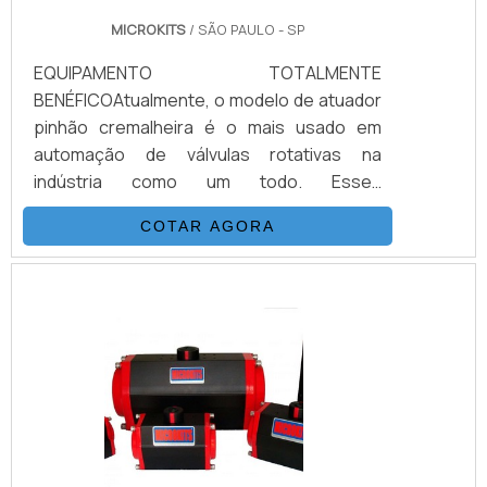
MICROKITS
/ SÃO PAULO - SP
EQUIPAMENTO TOTALMENTE
BENÉFICOAtualmente, o modelo de atuador
pinhão cremalheira é o mais usado em
automação de válvulas rotativas na
indústria como um todo. Esses
equipamentos são relativamente simples
COTAR AGORA
em sua concepção, de fácil ou pouca
manutenção, e com um aspecto geral
bastante leve e compacto.O atuador é
benéfico não só pelo seu preço
competitivo em comparação aos modelos
similares, mas principalmente por conta de
sua engenharia simples e funcional do
produto. Este equipamento foi criado e.