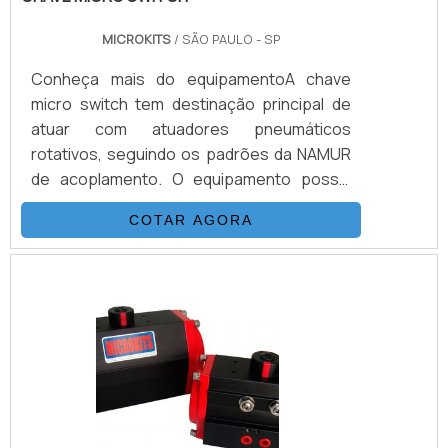
MICROKITS
/ SÃO PAULO - SP
Conheça mais do equipamentoA chave
micro switch tem destinação principal de
atuar com atuadores pneumáticos
rotativos, seguindo os padrões da NAMUR
de acoplamento. O equipamento possui
possibilidades variadas na realização de
COTAR AGORA
contatos mecânicos ou indutivos. Também
oferece condições para uso com um, dois,
três ou até quatro contatos, montados em
um único monitor e trazendo inúmeras
possibilidades.O equipamento chave micro
tipo switch série MB600 é construído a
partir de materiais nobre e, garant.