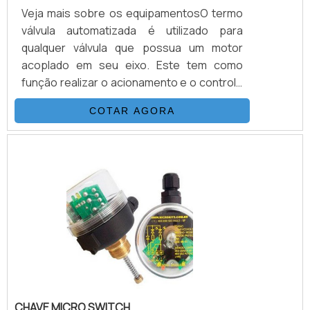
Veja mais sobre os equipamentosO termo
válvula automatizada é utilizado para
qualquer válvula que possua um motor
acoplado em seu eixo. Este tem como
função realizar o acionamento e o controle
de fluído a distância. Este motor também é
COTAR AGORA
conhecido como atuador, e pode ser
encontrado em modelos diferentes, como:
Hidráulicos; Elétricos; E
pneumáticos.Benefício da válvula
automatizadaÉ bastante evidente o
benefício que a válvula oferece quando
colocamos em questão a distância entre os
pontos e o tama.
CHAVE MICRO SWITCH