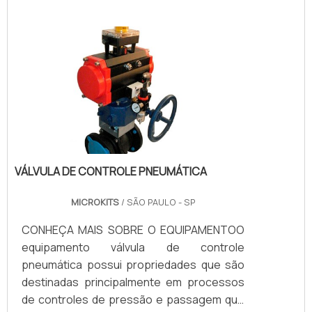
uso da válvula esfera com atuador
pneumático para alcançar realmente os
resultados esperados. Enquanto o atuador
pneumático foca no processo em si de
conversões energéticas, a válvula, por.
VÁLVULA DE CONTROLE PNEUMÁTICA
MICROKITS
/ SÃO PAULO - SP
CONHEÇA MAIS SOBRE O EQUIPAMENTOO
equipamento válvula de controle
pneumática possui propriedades que são
destinadas principalmente em processos
de controles de pressão e passagem que