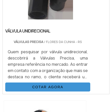
VÁLVULA UNIDIRECIONAL
VÁLVULAS PRECISA
/ FLORES DA CUNHA - RS
Quem pesquisar por válvula unidirecional,
descobrirá a Válvulas Precisa, uma
empresa referência no mercado. Ao entrar
em contato com a organização que mais se
destaca no ramo, o cliente receberá um
suporte completo para sanar eventuais
COTAR AGORA
dúvidas sobre o produto a ser
adquirido.Quando o interesse é por válvula
unidirecional, com os melhores
profissionais da Válvulas Precisa o cliente