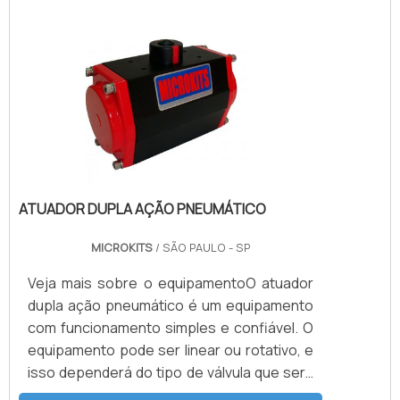
painel, computador ou mesmo por um
botão local que normalmente conhecido
como acionamento de emergência (com o
uso de acessórios).O equipamento possui
uma alimentação feita normalmente por ar
comprim.
ATUADOR DUPLA AÇÃO PNEUMÁTICO
MICROKITS
/ SÃO PAULO - SP
Veja mais sobre o equipamentoO atuador
dupla ação pneumático é um equipamento
com funcionamento simples e confiável. O
equipamento pode ser linear ou rotativo, e
isso dependerá do tipo de válvula que será
aplicado. Seu acionamento é feito por uma