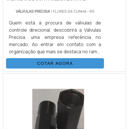
VÁLVULAS PRECISA
/ FLORES DA CUNHA - RS
Quem está à procura de válvulas de
controle direcional, descobrirá a Válvulas
Precisa, uma empresa referência no
mercado. Ao entrar em contato com a
organização que mais se destaca no ramo,
o cliente receberá um suporte completo
COTAR AGORA
para sanar eventuais dúvidas sobre o
produto a ser adquirido.MAIS
INFORMAÇÕES SOBRE VÁLVULAS DE
CONTROLE DIRECIONALQuem quer
encontrar válvulas de controle direcional
em uma empresa que preza pela
segurança, enc...