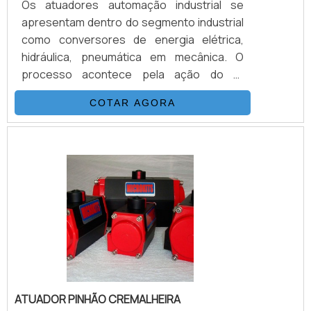
Os atuadores automação industrial se
apresentam dentro do segmento industrial
como conversores de energia elétrica,
hidráulica, pneumática em mecânica. O
processo acontece pela ação do ar
comprimido de qualidade dentro do atuador,
COTAR AGORA
e redirecionado de acordo com o tipo de
equipamento que melhor se encaixa dentro
do empreendimento e da funcionalidade
que deve ser aplicada. ATUADORES
AUTOMAÇÃO INDUSTRIAL DISPONÍVEIS NO
MERCADOExistem vários modelos de
atuadores disponíveis no mercado feitos
de diver.
ATUADOR PINHÃO CREMALHEIRA