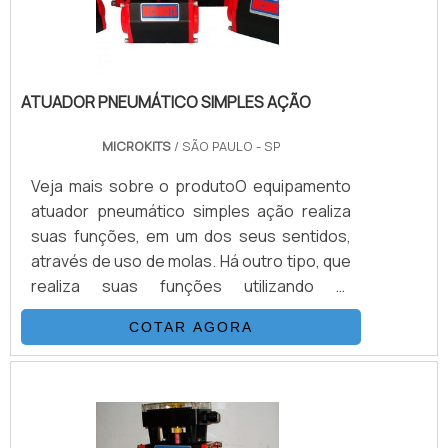
tensionad.
ATUADOR PNEUMÁTICO SIMPLES AÇÃO
MICROKITS
/ SÃO PAULO - SP
Veja mais sobre o produtoO equipamento
atuador pneumático simples ação realiza
suas funções, em um dos seus sentidos,
através de uso de molas. Há outro tipo, que
realiza suas funções utilizando ar
comprimido que tem de vencer o torque da
COTAR AGORA
válvula mais a força das molas. Quanto mais
as molas de ar comprimido necessitará
empurrar, menos torque livre sobrará para
o acionamento da válvula em si.Utilização
do atuador pneumático simples açãoO