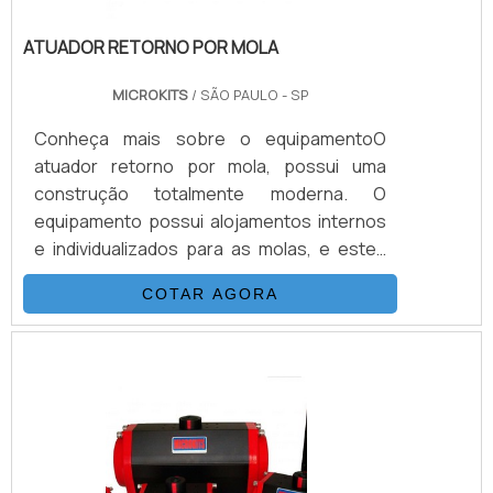
ATUADOR RETORNO POR MOLA
MICROKITS
/ SÃO PAULO - SP
Conheça mais sobre o equipamentoO
atuador retorno por mola, possui uma
construção totalmente moderna. O
equipamento possui alojamentos internos
e individualizados para as molas, e estes
podem ser utilizados conforme a
COTAR AGORA
necessidade de torque para cada
aplicação.Diferente de outros modelos que
usam as molas sobrepostas, o atuador faz
uso do conceito de cartuchos, que dá ao
usuário maiores amplitudes na equalização
de torque, para cada tipo de válvula a ser
aplicada.Além de ser previamente