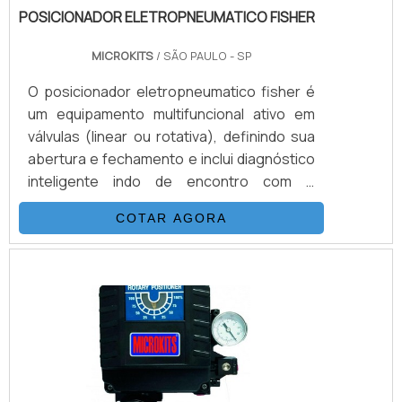
POSICIONADOR ELETROPNEUMATICO FISHER
MICROKITS
/ SÃO PAULO - SP
O posicionador eletropneumatico fisher é
um equipamento multifuncional ativo em
válvulas (linear ou rotativa), definindo sua
abertura e fechamento e inclui diagnóstico
inteligente indo de encontro com o
problema a ser solucionado em sua
COTAR AGORA
aplicação. O funcionamento acontece a
partir de uma série de ações elétricas em
forma de corrente que quando
posicionados para a válvula de controle,
direcionam de forma correta, seja para
abertura ou para fechamento. Seu uso é
muito comum principalmente para mov.