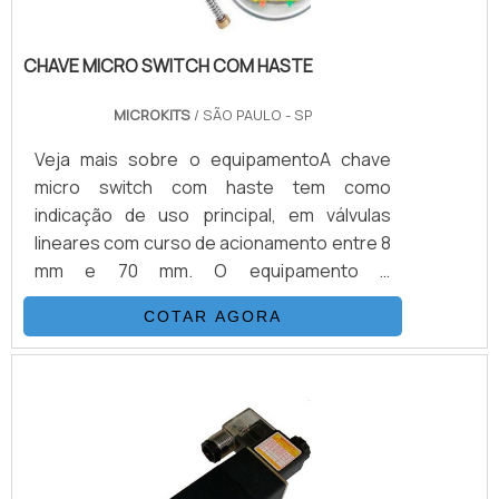
CHAVE MICRO SWITCH COM HASTE
MICROKITS
/ SÃO PAULO - SP
Veja mais sobre o equipamentoA chave
micro switch com haste tem como
indicação de uso principal, em válvulas
lineares com curso de acionamento entre 8
mm e 70 mm. O equipamento é
principalmente indicado para os atuadores
COTAR AGORA
do tipo diafragma, que possuem
predisposição (rosca) para acoplamento
do dispositivo em sua parte superior.A
indicação local da chave micro switch,
possui 06 leds indicadores em sua parte
interior, que indica a posição de contato
aberto, contato fechado e dois sinais de