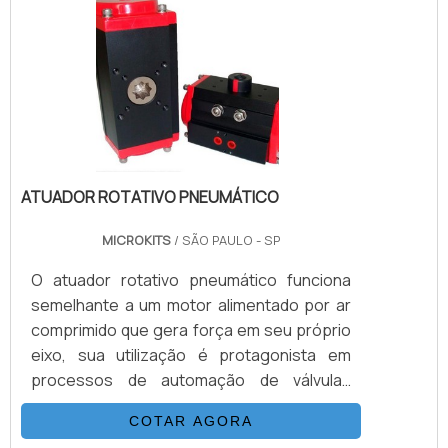
constituído de câmara cilíndrica juntamente
com pistão móvel e canais de escape.
Quanto o atuador pneumático é uma f.
ATUADOR ROTATIVO PNEUMÁTICO
MICROKITS
/ SÃO PAULO - SP
O atuador rotativo pneumático funciona
semelhante a um motor alimentado por ar
comprimido que gera força em seu próprio
eixo, sua utilização é protagonista em
processos de automação de válvulas
industriais rotativas. A medida utilizada é o
COTAR AGORA
torque (newton x metro).LOCAIS DE