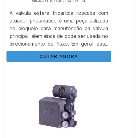
MICROKITS
/ SÃO PAULO - SP
A válvula esfera tripartida roscada com
atuador pneumático é uma peça utilizada
no bloqueio para manutenção da válvula
principal, além ainda de pode ser usada no
direcionamento de fluxo. Em geral, esse
tipo de válvula utiliza uma esfera oca,
COTAR AGORA
perfurada e pivotante que serve para
assegurar o controle do fluxo de fluidos ou
gases e esse movimento realizado
juntamente com um atuador pneumático
garante maior rapidez e
eficiência.Conheça mais detalhes a
respeito do atuador pneumáticoO atuador
pneumáti.