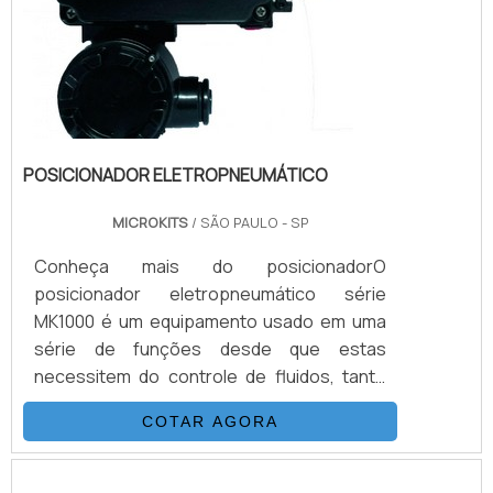
POSICIONADOR ELETROPNEUMÁTICO
MICROKITS
/ SÃO PAULO - SP
Conheça mais do posicionadorO
posicionador eletropneumático série
MK1000 é um equipamento usado em uma
série de funções desde que estas
necessitem do controle de fluidos, tanto
para válvulas rotativas, quanto lineares.
COTAR AGORA
Aplicações de controle contínuo, onde uma
válvula automatizada somente com
atuador, não atende a aplicação. Isso