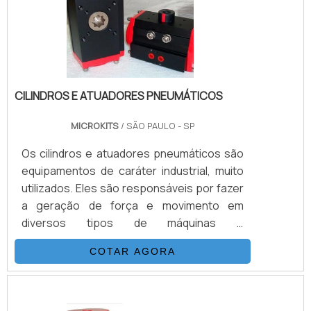
processo.Características gerais do
equipamento O posicionado.
CILINDROS E ATUADORES PNEUMÁTICOS
MICROKITS
/ SÃO PAULO - SP
Os cilindros e atuadores pneumáticos são
equipamentos de caráter industrial, muito
utilizados. Eles são responsáveis por fazer
a geração de força e movimento em
diversos tipos de máquinas e
equipamentos.Conheça mais informações
COTAR AGORA
sobre os cilindros e os atuadoresO cilindro
pneumático é um tipo de dispositivo
utilizado na geração de força a partir da
energia do gás sob pressão. Ele é