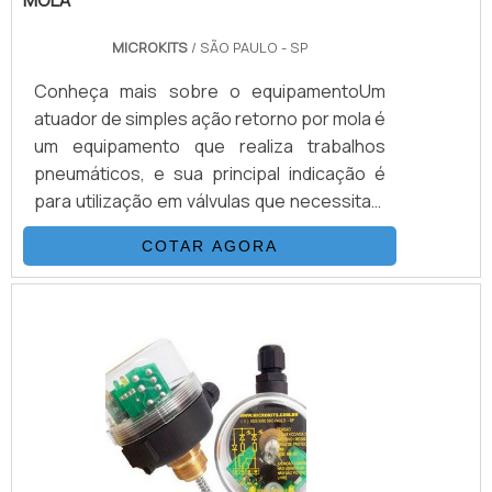
MICROKITS
/ SÃO PAULO - SP
Conheça mais sobre o equipamentoUm
atuador de simples ação retorno por mola é
um equipamento que realiza trabalhos
pneumáticos, e sua principal indicação é
para utilização em válvulas que necessitam
de posicionamento de emergência ou
COTAR AGORA
posição de pane dentro do processo.O
equipamento possui molas encapsuladas
em formato de cartuchos, que são
instalados em seu interior, atuando na
abertura e/ou fechamento, sem que haja a
necessidade de utilizar ar comprimido no
acionamento em um dos sentidos. Assim.