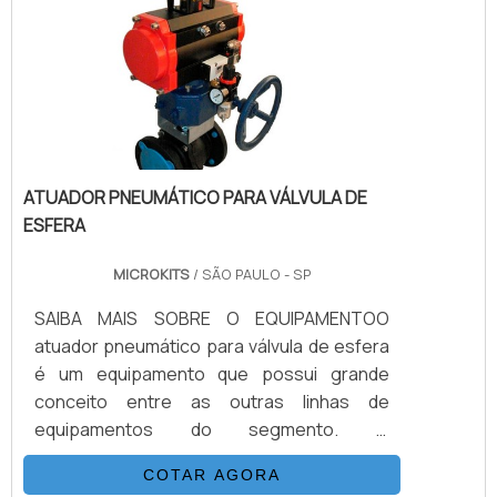
está envolvido é na conversão de diversos
tipos de energia em elétrica. Porém, para a
realização assertiva do procedi.
ATUADOR PNEUMÁTICO PARA VÁLVULA DE
ESFERA
MICROKITS
/ SÃO PAULO - SP
SAIBA MAIS SOBRE O EQUIPAMENTOO
atuador pneumático para válvula de esfera
é um equipamento que possui grande
conceito entre as outras linhas de
equipamentos do segmento. O
equipamento é encontrado com tamanhos
COTAR AGORA
adequados, desde os menores diâmetros