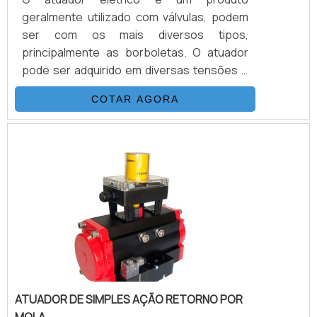
geralmente utilizado com válvulas, podem
ser com os mais diversos tipos,
principalmente as borboletas. O atuador
pode ser adquirido em diversas tensões e
de acordo com a aplicação ao qual será
COTAR AGORA
destinado, pode ser tanto em modelos
monofásicos ou trifásicos. Saiba mais
detalhes sobre os atuadoresO atuador é
uma peça que conta com acoplamento
inferior de acordo com o padrão ISO, com
quadrado e furação pré-definidos pela
norma do segmento. Ele ainda possui
caracterís.
ATUADOR DE SIMPLES AÇÃO RETORNO POR
MOLA