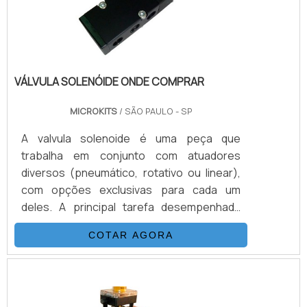
energia,.
VÁLVULA SOLENÓIDE ONDE COMPRAR
MICROKITS
/ SÃO PAULO - SP
A valvula solenoide é uma peça que
trabalha em conjunto com atuadores
diversos (pneumático, rotativo ou linear),
com opções exclusivas para cada um
deles. A principal tarefa desempenhada
pelo equipamento é o controle de gases e
COTAR AGORA
fluídos de maneira automatizada, tendo
encaixe para atuadores de dupla ação ou
para atuadores por retorno de molas. O
processo em que o atuador pneumático