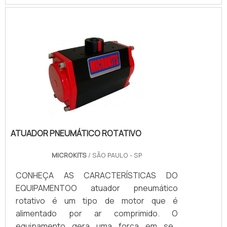
existentes no mercado. Também pode ser
encontrado com as mais variadas
possibilidades de acessórios e
instrumentos de controle, além de
inúmeras possibilidades de uso. O atuador
é a solução para controle de fluidos.Uma
boa empresa fornecedora de atuado.
ATUADOR PNEUMÁTICO ROTATIVO
MICROKITS
/ SÃO PAULO - SP
CONHEÇA AS CARACTERÍSTICAS DO
EQUIPAMENTOO atuador pneumático
rotativo é um tipo de motor que é
alimentado por ar comprimido. O
equipamento gera uma força em seu