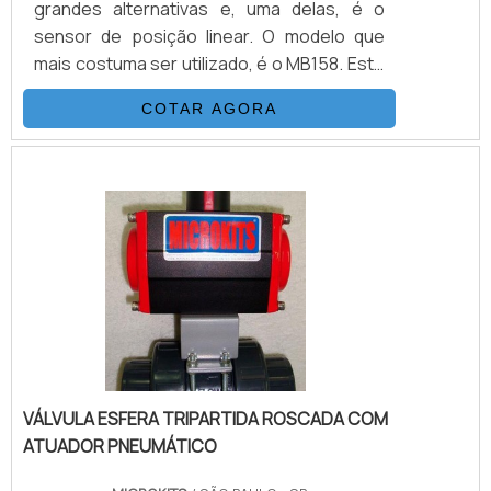
grandes alternativas e, uma delas, é o
sensor de posição linear. O modelo que
mais costuma ser utilizado, é o MB158. Este
modelo é composto por: Três fios, na
COTAR AGORA
tensão 10 a 30 Vcc; Curso de acionamento
de até 30 mm na versão padrão; Ou curso
de 70 mm na versão maior
MB158L.Indicações do sensor de posição
linearPara cursos maiores, que são
superiores a 70 mm, é indicado o uso do
sensor posição linear no modelo MB608 (.
VÁLVULA ESFERA TRIPARTIDA ROSCADA COM
ATUADOR PNEUMÁTICO