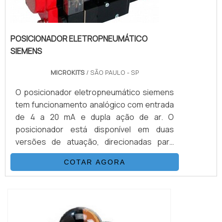
POSICIONADOR ELETROPNEUMÁTICO
SIEMENS
MICROKITS
/ SÃO PAULO - SP
O posicionador eletropneumático siemens
tem funcionamento analógico com entrada
de 4 a 20 mA e dupla ação de ar. O
posicionador está disponível em duas
versões de atuação, direcionadas para
linear e rotativos. A função do posicionador
COTAR AGORA
é ajustar uma válvula pneumática para
deter o controle, assim, sendo capaz de
receber cinais e acionar
proporcionalmente a abertura e o
fechamento. O modelo rotativo é capaz de