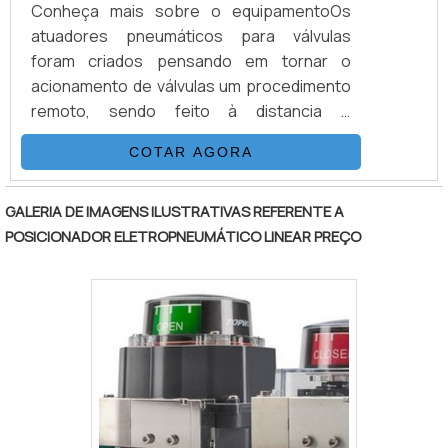
Conheça mais sobre o equipamentoOs
atuadores pneumáticos para válvulas
foram criados pensando em tornar o
acionamento de válvulas um procedimento
remoto, sendo feito à distancia e
unificando o acesso ao controle de várias
COTAR AGORA
válvulas em uma única central. O
equipamento também reduz a necessidade
de operadores em cada ponto da fábrica
GALERIA DE IMAGENS ILUSTRATIVAS REFERENTE A
para a realização do acionamento e da
POSICIONADOR ELETROPNEUMÁTICO LINEAR PREÇO
liberação de fluídos.Os atuadores para
válvulas vêm evoluindo gradativamente e
sofrendo algumas melhorias em seu
desenho. O proje.