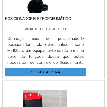
POSICIONADOR ELETROPNEUMÁTICO
MICROKITS
/ SÃO PAULO - SP
Conheça mais do posicionadorO
posicionador eletropneumático série
MK1000 é um equipamento usado em uma
série de funções desde que estas
necessitem do controle de fluidos, tanto
para válvulas rotativas, quanto lineares.
COTAR AGORA
Aplicações de controle contínuo, onde uma
válvula automatizada somente com
atuador, não atende a aplicação. Isso
ocorre pois o movimento on-off não é
suficiente para parametrizar a vazão
correta que realiza o controle do