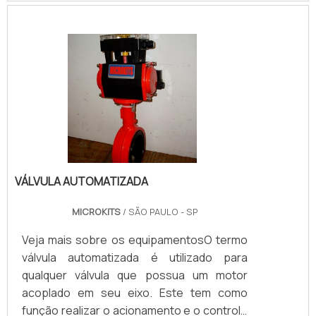
APLICAÇÃO DO ATUADOR ROTATIVOO
atuador pneumático rotativo é utilizado nos
mais diversos segmentos, tais como:
plantas e sistemas suspensos em
unidades de tratamento d'água ou em
indústrias químicas. Os atuadores em aço
sã.
VÁLVULA AUTOMATIZADA
MICROKITS
/ SÃO PAULO - SP
Veja mais sobre os equipamentosO termo
válvula automatizada é utilizado para
qualquer válvula que possua um motor
acoplado em seu eixo. Este tem como
função realizar o acionamento e o controle