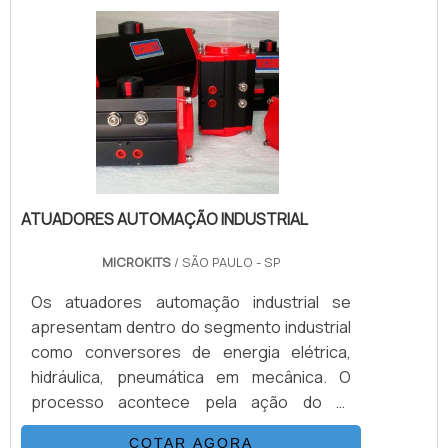
no controle hidráulico de residências com
projetos mais inovadores.Outra questão
que vem ampliando a possibilidade de uso
do equipamento.
ATUADORES AUTOMAÇÃO INDUSTRIAL
MICROKITS
/ SÃO PAULO - SP
Os atuadores automação industrial se
apresentam dentro do segmento industrial
como conversores de energia elétrica,
hidráulica, pneumática em mecânica. O
processo acontece pela ação do ar
comprimido de qualidade dentro do atuador,
COTAR AGORA