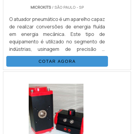
MICROKITS
/ SÃO PAULO - SP
O atuador pneumático é um aparelho capaz
de realizar conversões de energia fluída
em energia mecânica. Este tipo de
equipamento é utilizado no segmento de
indústrias, usinagem de precisão e
instalações diversas por ter agilidade no
COTAR AGORA
tempo de reação, ao mesmo tempo em que
aciona seu mecanismo. Este equipamento
é um forte concorrente para substituir os
motores elétricos. Eles podem ser
utilizados em aplicações sensível à
distorção magnética como
microprocessadores e outros
equipamentos ou processos.