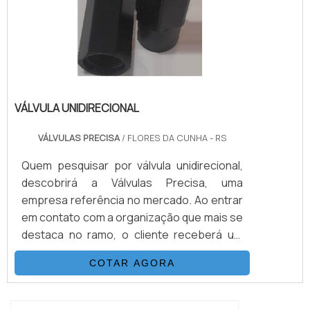
VÁLVULA UNIDIRECIONAL
VÁLVULAS PRECISA
/ FLORES DA CUNHA - RS
Quem pesquisar por válvula unidirecional,
descobrirá a Válvulas Precisa, uma
empresa referência no mercado. Ao entrar
em contato com a organização que mais se
destaca no ramo, o cliente receberá um
suporte completo para sanar eventuais
COTAR AGORA
dúvidas sobre o produto a ser
adquirido.Quando o interesse é por válvula
unidirecional, com os melhores