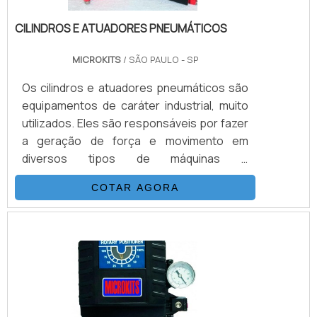
CILINDROS E ATUADORES PNEUMÁTICOS
MICROKITS
/ SÃO PAULO - SP
Os cilindros e atuadores pneumáticos são
equipamentos de caráter industrial, muito
utilizados. Eles são responsáveis por fazer
a geração de força e movimento em
diversos tipos de máquinas e
equipamentos.Conheça mais informações
COTAR AGORA
sobre os cilindros e os atuadoresO cilindro
pneumático é um tipo de dispositivo
utilizado na geração de força a partir da
energia do gás sob pressão. Ele é
constituído de câmara cilíndrica juntamente
com pistão móvel e canais de escape.
Quanto o atuador pneumático é uma f.