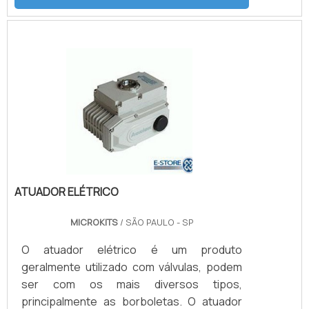
e redirecionado de acordo com o tipo de
equipamento que melhor se encaixa dentro
do empreendimento e da funcionalidade
que deve ser aplicada. ATUADORES
AUTOMAÇÃO INDUSTRIAL DISPONÍVEIS NO
MERCADOExistem vários modelos de
atuadores disponíveis no mercado feitos
de diver.
ATUADOR ELÉTRICO
MICROKITS
/ SÃO PAULO - SP
O atuador elétrico é um produto
geralmente utilizado com válvulas, podem
ser com os mais diversos tipos,
principalmente as borboletas. O atuador