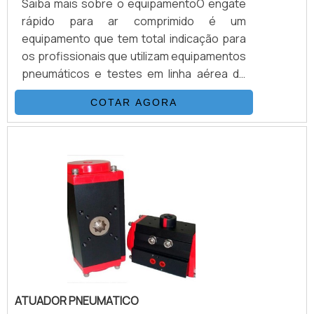
Saiba mais sobre o equipamentoO engate
rápido para ar comprimido é um
equipamento que tem total indicação para
os profissionais que utilizam equipamentos
pneumáticos e testes em linha aérea de
automação de válvulas, ou até em
COTAR AGORA
equipamentos alimentados por ar
comprimido. O equipamento é encontrado
em três tamanhos e modelos, sendo eles:
O modelo ER1 para roscas DN1/8; O modelo
ER2 para roscas DN1/4 E o modelo ER3 para
roscas DN1/2 .Todos os modelos abrangem
grande parte das conexões pneumáticas.
ATUADOR PNEUMATICO