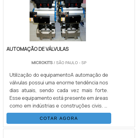
mA, onde o menor valor posiciona a válvula
na posição fechada e o ma.
AUTOMAÇÃO DE VÁLVULAS
MICROKITS
/ SÃO PAULO - SP
Utilização do equipamentoA automação de
válvulas possui uma enorme tendência nos
dias atuais, sendo cada vez mais forte.
Esse equipamento está presente em áreas
como em indústrias e construções civis. O
recurso também é muito visto em locais
COTAR AGORA
como: Sistemas de condicionamento de ar
de grande porte; Sistemas de segurança
contra incêndio em edifícios comerciais; E