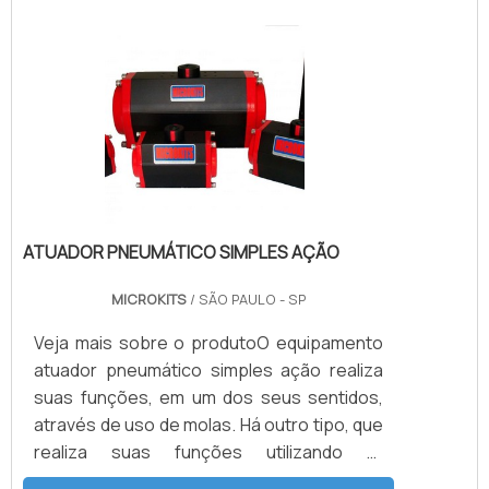
energia mecânica fruto do processo de
conversão dentro do próprio eixo). Além de
sua versatilidade, em todos os segmentos
em que desenvolve sua função, o
equipamento realiza o processo co.
ATUADOR PNEUMÁTICO SIMPLES AÇÃO
MICROKITS
/ SÃO PAULO - SP
Veja mais sobre o produtoO equipamento
atuador pneumático simples ação realiza
suas funções, em um dos seus sentidos,
através de uso de molas. Há outro tipo, que
realiza suas funções utilizando ar
comprimido que tem de vencer o torque da