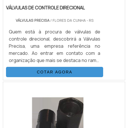
VÁLVULAS DE CONTROLE DIRECIONAL
VÁLVULAS PRECISA
/ FLORES DA CUNHA - RS
Quem está à procura de válvulas de
controle direcional, descobrirá a Válvulas
Precisa, uma empresa referência no
mercado. Ao entrar em contato com a
organização que mais se destaca no ramo,
o cliente receberá um suporte completo
COTAR AGORA
para sanar eventuais dúvidas sobre o
produto a ser adquirido.MAIS
INFORMAÇÕES SOBRE VÁLVULAS DE
CONTROLE DIRECIONALQuem quer
encontrar válvulas de controle direcional
em uma empresa que preza pela
segurança, enc...