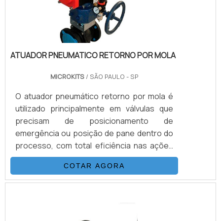
completa.
ATUADOR PNEUMATICO RETORNO POR MOLA
MICROKITS
/ SÃO PAULO - SP
O atuador pneumático retorno por mola é
utilizado principalmente em válvulas que
precisam de posicionamento de
emergência ou posição de pane dentro do
processo, com total eficiência nas ações
de forma rápida e segura. Este modelo de
COTAR AGORA
atuador possui molas embutidas em vãos
instalados no interior do equipamento. A
atuação dessas molas fica na abertura e
fechamento, sem a necessidade do ar
comprimido como em modelos