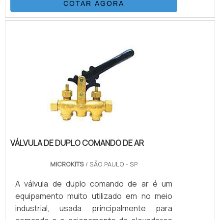
COTAR AGORA
válvula mais a força das molas. Quanto mais
as molas de ar comprimido necessitará
empurrar, menos torque livre sobrará para
o acionamento da válvula em si.Utilização
do atuador pneumático simples açãoO
atuador pneumático simples ação pode ser
usado em vários tip.
VÁLVULA DE DUPLO COMANDO DE AR
MICROKITS
/ SÃO PAULO - SP
A válvula de duplo comando de ar é um
equipamento muito utilizado em no meio
industrial, usada principalmente para