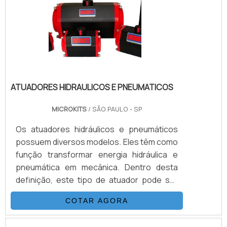
convencionais. INFORMAÇÕES
IMPORTANTESO modelo padrão de atuador
pneumático é fabri.
ATUADORES HIDRAULICOS E PNEUMATICOS
MICROKITS
/ SÃO PAULO - SP
Os atuadores hidráulicos e pneumáticos
possuem diversos modelos. Eles têm como
função transformar energia hidráulica e
pneumática em mecânica. Dentro desta
definição, este tipo de atuador pode ser
aplicado em cilindros (que convertem a
COTAR AGORA
energia de maneira linear) ou mesmo os
atuadores rotativos (que concentram a