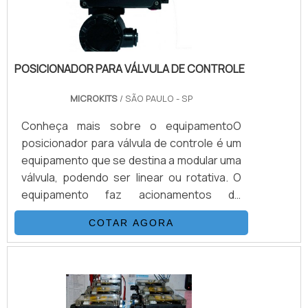
POSICIONADOR PARA VÁLVULA DE CONTROLE
MICROKITS
/ SÃO PAULO - SP
Conheça mais sobre o equipamentoO
posicionador para válvula de controle é um
equipamento que se destina a modular uma
válvula, podendo ser linear ou rotativa. O
equipamento faz acionamentos de
abertura e fechamento proporcionais,
COTAR AGORA
conforme a necessidade da aplicação.Este
comando é realizado através da entrada de
sinais elétricos em forma corrente
(miliampère) no posicionador de válvula de
controle com range definido entre 4 e 20