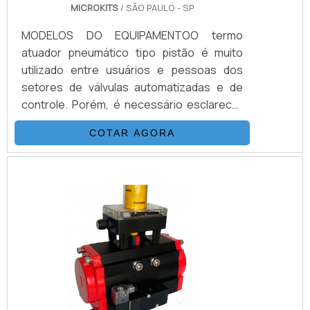
MICROKITS
/ SÃO PAULO - SP
MODELOS DO EQUIPAMENTOO termo
atuador pneumático tipo pistão é muito
utilizado entre usuários e pessoas dos
setores de válvulas automatizadas e de
controle. Porém, é necessário esclarecer
alguns detalhes, como os dois modelos
COTAR AGORA
disponíveis do equipamento. Conheça-
os:PRIMEIRO MODELO DO ATUADOR
PNEUMÁTICO Criado com dimensões e
peso maiores; É produzido com partes em
ferro fundido e aço carbono; Possui
desenho concebido com apenas uma
câmara e um pistão; Este fica alocado em
um dos lados do atuador.