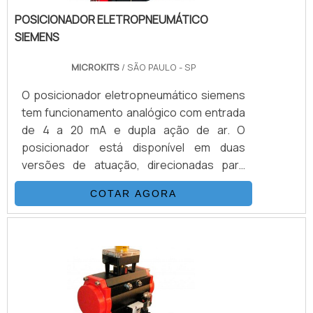
POSICIONADOR ELETROPNEUMÁTICO
SIEMENS
MICROKITS
/ SÃO PAULO - SP
O posicionador eletropneumático siemens
tem funcionamento analógico com entrada
de 4 a 20 mA e dupla ação de ar. O
posicionador está disponível em duas
versões de atuação, direcionadas para
linear e rotativos. A função do posicionador
COTAR AGORA
é ajustar uma válvula pneumática para
deter o controle, assim, sendo capaz de
receber cinais e acionar
proporcionalmente a abertura e o
fechamento. O modelo rotativo é capaz de
ter sua ação completa de deslocamento
quando elevado a um sinal de 20 mA, o que