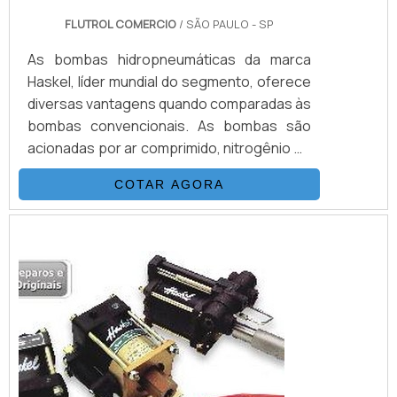
FLUTROL COMERCIO
/ SÃO PAULO - SP
As bombas hidropneumáticas da marca
Haskel, líder mundial do segmento, oferece
diversas vantagens quando comparadas às
bombas convencionais. As bombas são
acionadas por ar comprimido, nitrogênio ou
manualmente e não precisa de combustão
COTAR AGORA
para funcionar. De fácil instalação, as
bombas operam sem qualquer
aquecimento, chama ou risco de faísca,
sem lubrificação contínua. Mantêm a
pressão sem qualquer consumo extra de
energia. A configuração...