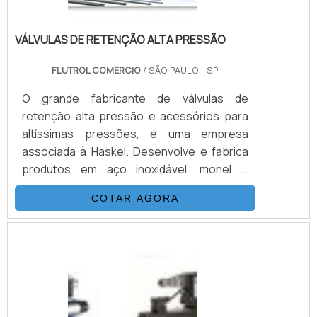
VÁLVULAS DE RETENÇÃO ALTA PRESSÃO
FLUTROL COMERCIO
/ SÃO PAULO - SP
O grande fabricante de válvulas de
retenção alta pressão e acessórios para
altíssimas pressões, é uma empresa
associada à Haskel. Desenvolve e fabrica
produtos em aço inoxidável, monel e
hasteloy, seus principais ítens são válvulas
COTAR AGORA
esfera, agulha, retenção, tubos conexões
e niple. Também fornece equipamentos
para sub-sea como válvulas atuadas e
conexões. Suas principais aplicações são
sistemas hidráulicos, equipamentos e
sistemas para gases e aplicações para
Sub-Sea.VANTAGENS BÁSICAS SOBRE O