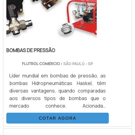
BOMBAS DE PRESSÃO
FLUTROL COMERCIO
/ SÃO PAULO - SP
Líder mundial em bombas de pressão, as
bombas Hidropneumáticas Haskel, têm
diversas vantagens, quando comparadas
aos diversos tipos de bombas que o
mercado conhece. Acionadas
pneumaticamente, através de uma relação
COTAR AGORA
de área de pistão, transformam a pressão
pneumática em pressão hidráulica. Por