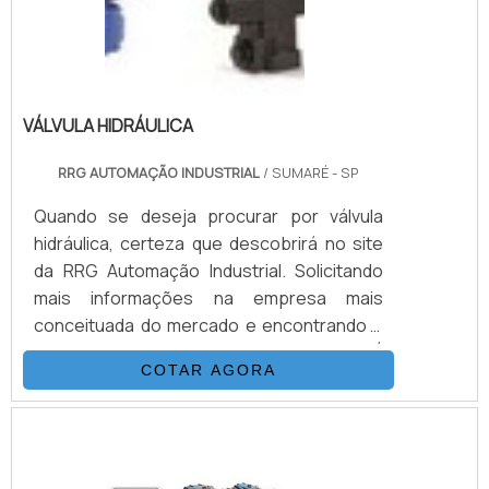
PRO.
VÁLVULA HIDRÁULICA
RRG AUTOMAÇÃO INDUSTRIAL
/ SUMARÉ - SP
Quando se deseja procurar por válvula
hidráulica, certeza que descobrirá no site
da RRG Automação Industrial. Solicitando
mais informações na empresa mais
conceituada do mercado e encontrando a
melhor referência em qualidade.É
COTAR AGORA
importante lembrar que o produto deve
sempre ser adquirido com empresas
especializadas no segmento. Esse tipo de
cuidado ajuda a garantir a qualidade e