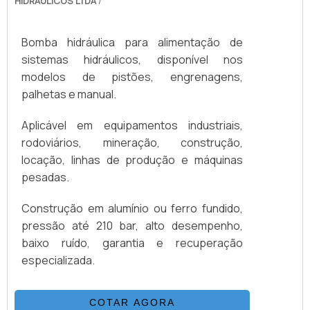
NO SEGMENTOSomente na RRG
HIDRAULICOS LTDA
/
Automação Industrial existe o que há de
melhor em reforma de bombas hidráulicas.
Bomba hidráulica para alimentação de
É possível encontrar uma grande variedade
sistemas hidráulicos, disponível nos
no portfólio como venda e reforma de
modelos de pistões, engrenagens,
válvulas hidráulicas e venda e reforma de
palhetas e manual.
bombas hidráulicas.Isso se deve ao fato de
ser comprometida com os serviços e
Aplicável em equipamentos industriais,
segura, padrões alcançados por conter
rodoviários, mineração, construção,
escritório de vendas e projetos e máquinas
locação, linhas de produção e máquinas
de usinagem. Esses fatores, somados a um
pesadas.
time com colaboradores proativos e
funcionários eficientes, garantem a melhor
Construção em alumínio ou ferro fundido,
experiência para os clientes com qualidade.
pressão até 210 bar, alto desempenho,
baixo ruído, garantia e recuperação
especializada.
COTAR AGORA