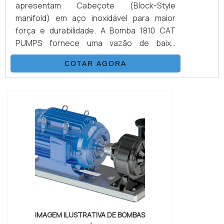
apresentam Cabeçote (Block-Style
manifold) em aço inoxidável para maior
força e durabilidade. A Bomba 1810 CAT
PUMPS fornece uma vazão de baixa
pulsação de 11,4 litros por minuto a 10.000
COTAR AGORA
psi. É possível verificar quais as aplicações
do produto: Teste Hidrostático Injeção;
Preparação de Superfícies; Ferramentas
de Alta Pressão; Prevenção de Blow Off de
BOP; Demolição de Concreto.DETALHES
BÁSICAS SOBRE O...
IMAGEM ILUSTRATIVA DE BOMBAS