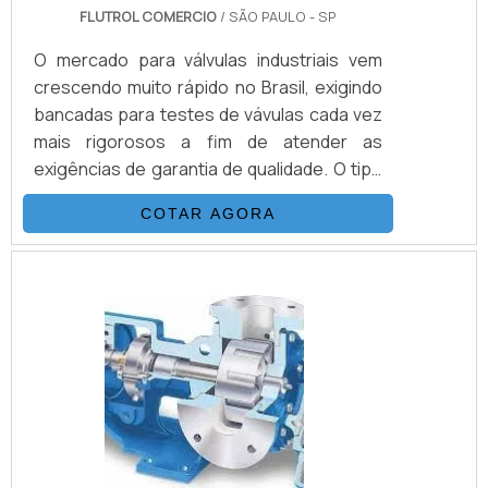
FLUTROL COMERCIO
/ SÃO PAULO - SP
O mercado para válvulas industriais vem
crescendo muito rápido no Brasil, exigindo
bancadas para testes de vávulas cada vez
mais rigorosos a fim de atender as
exigências de garantia de qualidade. O tipo
de teste depende da válvula e da aplicação
COTAR AGORA
dentre as mais comuns citamos: Teste do
corpo Pressão aplicada dentro do corpo da
válvula Teste de contra vedação
(backseat) Pressão aplicada dentro do
corpo da válvula com contra vedação
(backseat) Teste com a válvula totalmente
aberta ou totalmente.