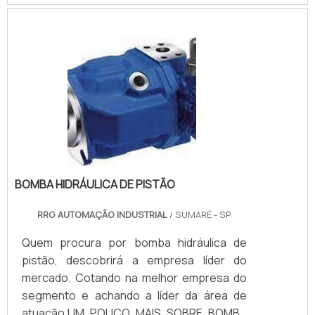
torque, tensionadores, sistemas de
Industrial é uma empresa que tem
aperto, etc. Em geral, ao utilizar-se de
despontado no segmento pela seriedade e
Engates rápidos para água o material mais
qualidade, que garantem uma entrega de
correto certamente é o aço inoxidável, por
excelência de ponta a ponta.Aproveite a
sua baixa contaminação com a água, sendo
visita para acessar o nosso site e saber
atóxicoINFORMAÇÕES QUE PRECISAM SER
mais sobre a empresa, nossos serviços e
DESTAC.
produtos. Se preferir, entre em contato
com um dos nossos consultores e solicite
um orçamento!
BOMBA HIDRÁULICA DE PISTÃO
RRG AUTOMAÇÃO INDUSTRIAL
/ SUMARÉ - SP
Quem procura por bomba hidráulica de
pistão, descobrirá a empresa líder do
mercado. Cotando na melhor empresa do
segmento e achando a líder da área de
atuação.UM POUCO MAIS SOBRE BOMBA