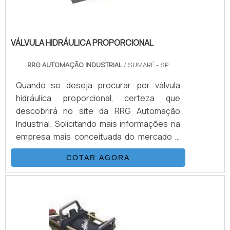
nossos serviços e produtos. Se preferir,
entre em contato com um dos nossos
consultores e solicite um orçamento!
VÁLVULA HIDRÁULICA PROPORCIONAL
RRG AUTOMAÇÃO INDUSTRIAL
/ SUMARÉ - SP
Quando se deseja procurar por válvula
hidráulica proporcional, certeza que
descobrirá no site da RRG Automação
Industrial. Solicitando mais informações na
empresa mais conceituada do mercado e
encontrando a melhor referência em
COTAR AGORA
qualidade.Quando a busca é por válvula
hidráulica proporcional, com a melhor mão
de obra da RRG Automação Industrial
conseguirá eficiência com desconto à vista
via Pix.OUTRAS INFORMAÇÕES SOBRE
VÁLVULA HIDRÁULICA PROPORCIONALHá