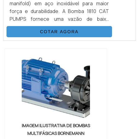
manifold) em aço inoxidável para maior
força e durabilidade. A Bomba 1810 CAT
PUMPS fornece uma vazão de baixa
pulsação de 11,4 litros por minuto a 10.000
COTAR AGORA
psi. É possível verificar quais as aplicações
do produto: Teste Hidrostático Injeção;
Preparação de Superfícies; Ferramentas
de Alta Pressão; Prevenção de Blow Off de
BOP; Demolição de Concreto.DETALHES
BÁSICAS SOBRE O...
IMAGEM ILUSTRATIVA DE BOMBAS
MULTIFÁSICAS BORNEMANN