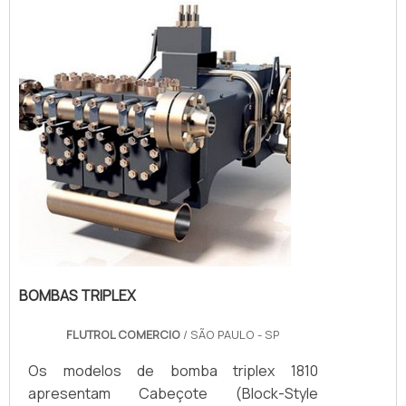
transforma 1 BAR de pressão de ar em 36
BAR de pressão de saída
hidráulica.INFORMAÇÕES ADICIONAIS
SOBRE O PRODUT...
BOMBAS TRIPLEX
FLUTROL COMERCIO
/ SÃO PAULO - SP
Os modelos de bomba triplex 1810
apresentam Cabeçote (Block-Style