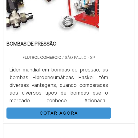
BOMBAS DE PRESSÃO
FLUTROL COMERCIO
/ SÃO PAULO - SP
Líder mundial em bombas de pressão, as
bombas Hidropneumáticas Haskel, têm
diversas vantagens, quando comparadas
aos diversos tipos de bombas que o
mercado conhece. Acionadas
pneumaticamente, através de uma relação
COTAR AGORA
de área de pistão, transformam a pressão
pneumática em pressão hidráulica. Por
exemplo os modelos de bomba MS-36