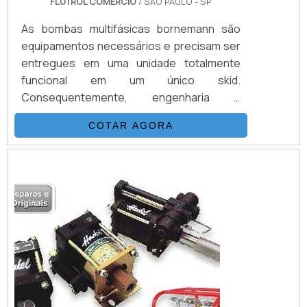
FLUTROL COMERCIO
/ SÃO PAULO - SP
As bombas multifásicas bornemann são
equipamentos necessários e precisam ser
entregues em uma unidade totalmente
funcional em um único skid.
Consequentemente, engenharia e
construção são diretas e muito mais
COTAR AGORA
rápidas. Os selos mecânicos utilizados,
aprovados em centenas de aplicações ao
redor do mundo, bem como o projeto das
unidades garantem o atendimento às mais
severas normas ambientais. O desenho
compacto das unidades permite ainda a...