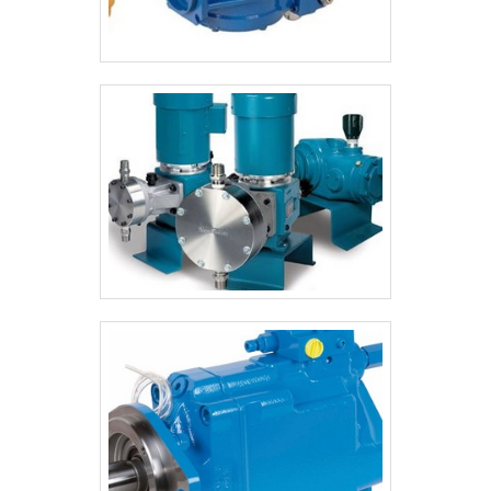
experiência nas diversas áreas de atuação
que estão esperando seu contato para
tirar todas as suas dúvidas e melhor
atender.GARANTIA E ASSERTIVIDADE NO
SEGMENTOSomente na RRG Automação
Industrial existem as melhores variedades
no segmento quando o assunto for
automação e manutenção hidráulica
industrial. Líder em qualidade, a empresa
oferece uma variedade de itens como
projeto, fabricação e reforma de unidade
hidráulica e venda e reforma de bombas
hidráulicas com ótima qualidade e
eficiência.A empresa também conta com
um atendimento qualificado, através de
funcionários especializados e cuidadosos,
que entendem a necessidade de cada
cliente. Também foram investidos valores