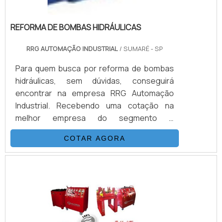
REFORMA DE BOMBAS HIDRÁULICAS
RRG AUTOMAÇÃO INDUSTRIAL
/ SUMARÉ - SP
Para quem busca por reforma de bombas
hidráulicas, sem dúvidas, conseguirá
encontrar na empresa RRG Automação
Industrial. Recebendo uma cotação na
melhor empresa do segmento e
descobrindo a melhor referência em
COTAR AGORA
qualidade.É importante lembrar que o
produto deve sempre ser adquirido com
empresas especializadas no segmento.
Esse tipo de cuidado ajuda a garantir a
qualidade e durabilidade dos materiais, além
de evitar prejuízos com substituições
frequentes de peças defeituosas. Assim, é