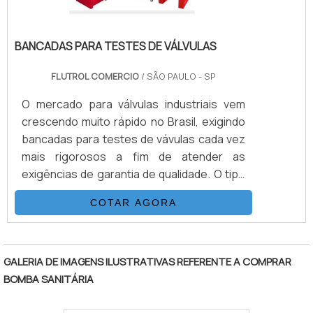
BANCADAS PARA TESTES DE VÁLVULAS
FLUTROL COMERCIO
/ SÃO PAULO - SP
O mercado para válvulas industriais vem
crescendo muito rápido no Brasil, exigindo
bancadas para testes de vávulas cada vez
mais rigorosos a fim de atender as
exigências de garantia de qualidade. O tipo
de teste depende da válvula e da aplicação
COTAR AGORA
dentre as mais comuns citamos: Teste do
corpo Pressão aplicada dentro do corpo da
"
válvula Teste de contra vedação
(backseat) Pressão aplicada dentro do
GALERIA DE IMAGENS ILUSTRATIVAS REFERENTE A COMPRAR
corpo da válvula com contra vedação
BOMBA SANITÁRIA
(backseat) Teste com a válvula totalmente