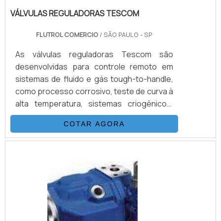
VÁLVULAS REGULADORAS TESCOM
FLUTROL COMERCIO
/ SÃO PAULO - SP
As válvulas reguladoras Tescom são
desenvolvidas para controle remoto em
sistemas de fluido e gás tough-to-handle,
como processo corrosivo, teste de curva à
alta temperatura, sistemas criogênicos,
amostragem de geradores de vapor, e
COTAR AGORA
ambientes arriscados. Vale destacar que
os produtos são virtualmente livres de
manutenção, são adaptados para serviço
em áreas de acesso restrito. Além disso, o
tamanho compacto e peso dessas
unidades permitem instalação onde o
espaço e peso trariam dificuldades.INFO.