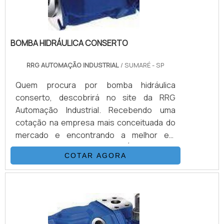
BOMBA HIDRÁULICA CONSERTO
RRG AUTOMAÇÃO INDUSTRIAL
/ SUMARÉ - SP
Quem procura por bomba hidráulica
conserto, descobrirá no site da RRG
Automação Industrial. Recebendo uma
cotação na empresa mais conceituada do
mercado e encontrando a melhor em
qualidade e custo benefício.É importante
COTAR AGORA
lembrar que o serviço deve sempre ser
prestado por empresas especializadas no
segmento. Esse tipo de cuidado ajuda a
garantir a qualidade e assertividade do
serviço, além de evitar prejuízos com
imprevistos e execuções mal elaboradas.