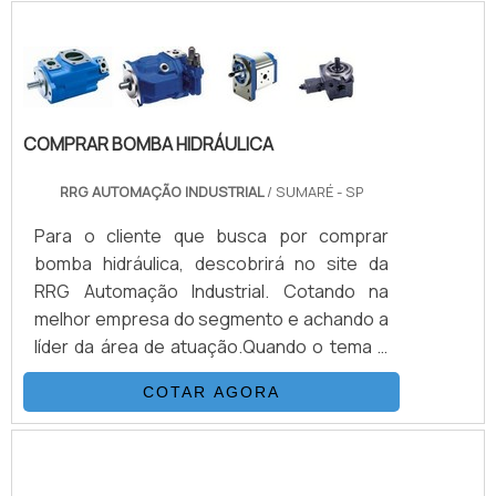
COMPRAR BOMBA HIDRÁULICA
RRG AUTOMAÇÃO INDUSTRIAL
/ SUMARÉ - SP
Para o cliente que busca por comprar
bomba hidráulica, descobrirá no site da
RRG Automação Industrial. Cotando na
melhor empresa do segmento e achando a
líder da área de atuação.Quando o tema é
comprar bomba hidráulica, com os
COTAR AGORA
profissionais especializados da RRG
Automação Industrial encontrará eficiência
com desconto à vista via Pix.MAIS
INFORMAÇÕES INTERESSANTES SOBRE