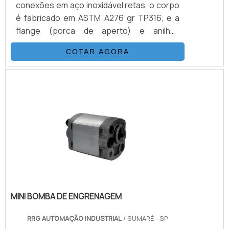
conexões em aço inoxidável retas, o corpo
é fabricado em ASTM A276 gr TP316, e a
flange (porca de aperto) e anilhas
(dianteira e traseira) também é fabricada
COTAR AGORA
em ASTM A276 gr TP316, porém, com
tratamento de nitretação na anilha
traseira.INFORMAÇÕES ADICIONAIS SOBRE
O PRODUTOEste tipo de produto garante
um endurecimento externo muito grande,
contudo, mantém a flexibilidade interna da
anilha, garantindo um funcionamento .
MINI BOMBA DE ENGRENAGEM
RRG AUTOMAÇÃO INDUSTRIAL
/ SUMARÉ - SP