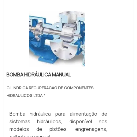
Bombas Haskel são acionadas a ar
comprimido de compressor ou Nitrogênio,
alguns modelos geram altas pressões
hidráulicas reguláveis até 15.000 psi (1.000
bar), nessas configurações. Pa.
BOMBA HIDRÁULICA MANUAL
CILINDRICA RECUPERACAO DE COMPONENTES
HIDRAULICOS LTDA
/
Bomba hidráulica para alimentação de
sistemas hidráulicos, disponível nos
modelos de pistões, engrenagens,
palhetas e manual.