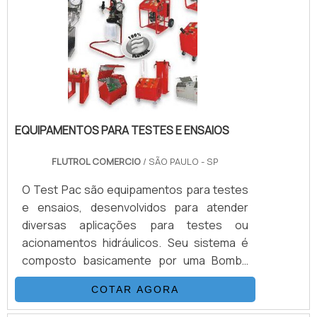
EQUIPAMENTOS PARA TESTES E ENSAIOS
FLUTROL COMERCIO
/ SÃO PAULO - SP
O Test Pac são equipamentos para testes
e ensaios, desenvolvidos para atender
diversas aplicações para testes ou
acionamentos hidráulicos. Seu sistema é
composto basicamente por uma Bomba
Hidropneumática Haskel, kit de preparação
COTAR AGORA
de ar, conjunto de filtros, válvulas, skid
tubular carbono ou inox, ou tanque inox.As