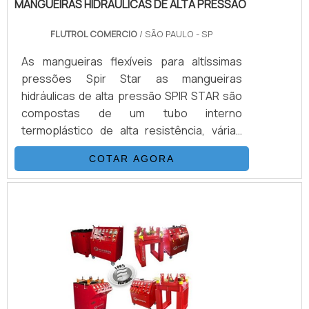
MANGUEIRAS HIDRÁULICAS DE ALTA PRESSÃO
FLUTROL COMERCIO
/ SÃO PAULO - SP
As mangueiras flexíveis para altíssimas
pressões Spir Star as mangueiras
hidráulicas de alta pressão SPIR STAR são
compostas de um tubo interno
termoplástico de alta resistência, várias
camadas de fio de aço trançados e/ou
COTAR AGORA
espiralados e externamente revestidas
com uma capa de poliamida (nylon) ou
poliuretano.DETALHES QUE PRECISAM SER
DESTACADOSEsta combinação, adicionada
a um processo único de trançagem
reforçada, resulta em uma mangueira
flexível, que possui as seguintes
propriedades: Desenvolv.