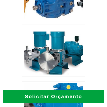
projetos; Equipamentos de última
geração; Tecnologia de ponta. Tudo isso
para garantir que se tenha válvula de
pressão com ótima qualidade. Sem trocar o
foco sobre válvula de pressão, é
importante buscar uma empresa que tenha
produtos e serviços com ótima qualidade e
eficiência, detalhes que passam
despercebidos e podem gerar prejuízo
futuros para os clientes.É por esta razão
que a RRG Automação Industrial é segura
quando se explora o segmento de
automação e manutenção hidráulica
industrial. O objetivo é disponibilizar
sempre a melhor opção para o cliente final.
O quadro de colaboradores é formado por
Solicitar Orçamento
profissionais com vasta experiência nas
diversas áreas de atuação que estão