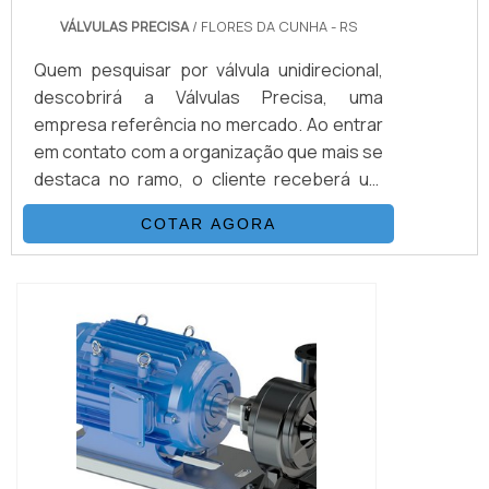
VÁLVULAS PRECISA
/ FLORES DA CUNHA - RS
Quem pesquisar por válvula unidirecional,
descobrirá a Válvulas Precisa, uma
empresa referência no mercado. Ao entrar
em contato com a organização que mais se
destaca no ramo, o cliente receberá um
suporte completo para sanar eventuais
COTAR AGORA
dúvidas sobre o produto a ser
adquirido.Quando o interesse é por válvula
unidirecional, com os melhores
profissionais da Válvulas Precisa o cliente
encontrará excelente custo-benefício e
diversas opções d...