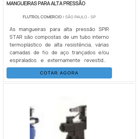
MANGUEIRAS PARA ALTA PRESSÃO
FLUTROL COMERCIO
/ SÃO PAULO - SP
As mangueiras para alta pressão SPIR
STAR são compostas de um tubo interno
termoplástico de alta resistência, várias
camadas de fio de aço trançados e/ou
espiralados e externamente revestidas
com uma capa de poliamida (nylon) ou
COTAR AGORA
poliuretano. Esta combinação, adicionada a
um processo único de trançagem
reforçada, resulta em uma mangueira
flexível, que possui as seguintes
propriedades: Desenvolvida para alta e
altíssimas pressões (3.200 Bar) Excelentes
características de vazão Baixa expansão
vol.