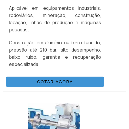
mais sobre a empresa, nossos serviços e
Aplicável em equipamentos industriais,
produtos. Se preferir, entre em contato
rodoviários, mineração, construção,
com um dos nossos consultores e solicite
locação, linhas de produção e máquinas
um orçamento!
pesadas.
Construção em alumínio ou ferro fundido,
pressão até 210 bar, alto desempenho,
baixo ruído, garantia e recuperação
especializada.
COTAR AGORA