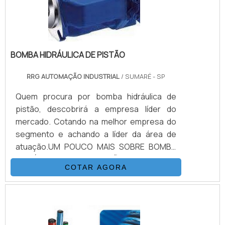
BOMBA HIDRÁULICA DE PISTÃO
RRG AUTOMAÇÃO INDUSTRIAL
/ SUMARÉ - SP
Quem procura por bomba hidráulica de
pistão, descobrirá a empresa líder do
mercado. Cotando na melhor empresa do
segmento e achando a líder da área de
atuação.UM POUCO MAIS SOBRE BOMBA
HIDRÁULICA DE PISTÃOQuem quer
COTAR AGORA
encontrar bomba hidráulica de pistão em
uma empresa altamente qualificada, vai até
o site da RRG Automação Industrial. Com
grande know-how focado em projeto,
fabricação e reforma de unidade hidráulica