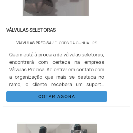
VÁLVULAS SELETORAS
VÁLVULAS PRECISA
/ FLORES DA CUNHA - RS
Quem está à procura de válvulas seletoras,
encontrará com certeza na empresa
Válvulas Precisa. Ao entrar em contato com
a organização que mais se destaca no
ramo, o cliente receberá um suporte
completo para sanar eventuais dúvidas
COTAR AGORA
sobre o produto a ser adquirido.Quando o
quesito é válvulas seletoras, com a melhor
mão de obra da Válvulas Precisa o cliente
poderá contar com excelente custo-
benefício e atendimento eficaz em todo o