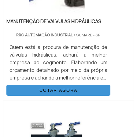
MANUTENÇÃO DE VÁLVULAS HIDRÁULICAS
RRG AUTOMAÇÃO INDUSTRIAL
/ SUMARÉ - SP
Quem está à procura de manutenção de
válvulas hidráulicas, achará a melhor
empresa do segmento. Elaborando um
orçamento detalhado por meio da própria
empresa e achando a melhor referência em
qualidade.Quando a temática é
COTAR AGORA
manutenção de válvulas hidráulicas, com os
profissionais especializados da RRG
Automação Industrial obterá excelente
custo-benefício com atendimento das
necessidades da manutenção das fábricas
industriais nas áreas de equipamentos