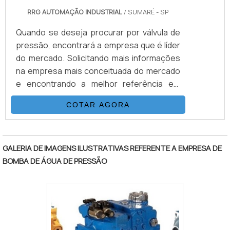
RRG AUTOMAÇÃO INDUSTRIAL
/ SUMARÉ - SP
Quando se deseja procurar por válvula de
pressão, encontrará a empresa que é líder
do mercado. Solicitando mais informações
na empresa mais conceituada do mercado
e encontrando a melhor referência em
qualidade. Quando o desejo é por válvula de
COTAR AGORA
pressão, com a equipe da RRG Automação
Industrial alcançará proteção com
"
parcelamento em 3x sem juros.MAIS
INFORMAÇÕES INTERESSANTES SOBRE
GALERIA DE IMAGENS ILUSTRATIVAS REFERENTE A EMPRESA DE
VÁLVULA DE PRESSÃOHá muitas maneiras
BOMBA DE ÁGUA DE PRESSÃO
eficientes de demonstrar competência e
excelência em sua área de atuação. A RRG
Automação Industrial objetiva seus
recursos em produzir um estrutura para os
parceiros com: Escritório de vendas e