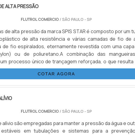
DE ALTA PRESSÃO
FLUTROL COMERCIO
/ SÃO PAULO - SP
s de alta pressão da marca SPIS STAR é composto por um t
oplástico de alta resistência e várias camadas de fio de 
u de fio espiralados, eternamente revestida com uma capa
nylon) ou de poliuretano.A combinação das mangueira
 um processo único de trançagem reforçada, o que resulta
a flexível, com as seguintes propriedades: desenvolvida p
COTAR AGORA
imas pressões (3.200 Bar.), de excelentes características de.
LÍVIO
FLUTROL COMERCIO
/ SÃO PAULO - SP
de alívio são empregadas para manter a pressão da água e ou
s estáveis em tubulações e sistemas para a prevençã