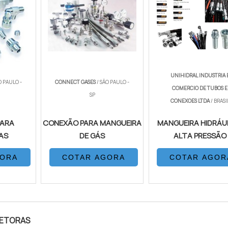
UNIHIDRAL INDUSTRIA 
O PAULO -
CONNECT GASES
/ SÃO PAULO -
COMERCIO DE TUBOS E
SP
CONEXOES LTDA
/ BRASI
PARA
CONEXÃO PARA MANGUEIRA
MANGUEIRA HIDRÁU
AS
DE GÁS
ALTA PRESSÃO
GORA
COTAR AGORA
COTAR AGOR
LETORAS