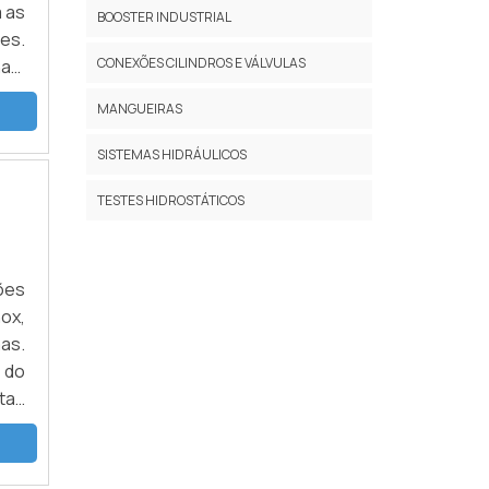
m as
BOOSTER INDUSTRIAL
es.
CONEXÕES CILINDROS E VÁLVULAS
nam
os,
MANGUEIRAS
sua
SISTEMAS HIDRÁULICOS
TESTES HIDROSTÁTICOS
ões
ox,
as.
 do
tas