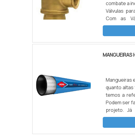
combate a inc
Válvulas par
Com as Vál
corretament
ajudando n
empresa ou.
MANGUEIRAS 
Mangueiras e
quanto altas
temos a refe
Podem ser fa
projeto. Já
pressões, de