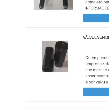
completo par
INFORMAÇÕ
encontrar vá
segurança, e
VÁLVULA UNID
Quem pesquis
empresa ref
que mais se 
sanar eventu
é por válvula
o cliente enc