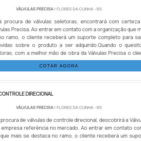
VÁLVULAS PRECISA
/ FLORES DA CUNHA - RS
 procura de válvulas seletoras, encontrará com certeza
ulas Precisa. Ao entrar em contato com a organização que m
no ramo, o cliente receberá um suporte completo para sa
úvidas sobre o produto a ser adquirido.Quando o quesit
etoras, com a melhor mão de obra da Válvulas Precisa o clie
r com excelente custo-benefício e atendimento eficaz em t
COTAR AGORA
CONTROLE DIRECIONAL
VÁLVULAS PRECISA
/ FLORES DA CUNHA - RS
rocura de válvulas de controle direcional, descobrirá a Válv
a empresa referência no mercado. Ao entrar em contato co
 que mais se destaca no ramo, o cliente receberá um supo