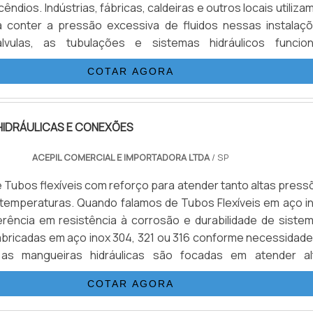
êndios. Indústrias, fábricas, caldeiras e outros locais utiliza
a conter a pressão excessiva de fluidos nessas instalaçõ
vulas, as tubulações e sistemas hidráulicos funcio
e, mantendo a pressão sob controle nesses equipament
COTAR AGORA
a prevenção de acidentes e danos que podem levar a 
HIDRÁULICAS E CONEXÕES
ACEPIL COMERCIAL E IMPORTADORA LTDA
/ SP
 Tubos flexíveis com reforço para atender tanto altas press
 temperaturas. Quando falamos de Tubos Flexíveis em aço in
rência em resistência à corrosão e durabilidade de sistem
bricadas em aço inox 304, 321 ou 316 conforme necessidade
 as mangueiras hidráulicas são focadas em atender al
 acordo com as normas SAE100 de R1 até R16 e DIN EN856.
COTAR AGORA