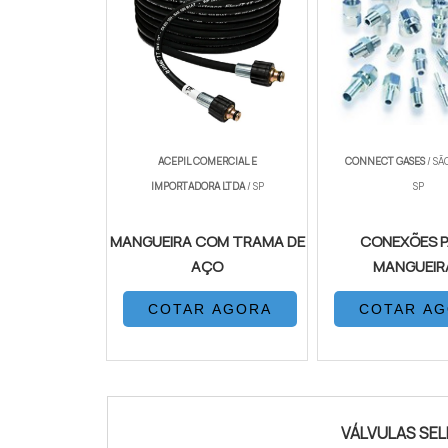
ACEPIL COMERCIAL E
CONNECT GASES
/ SÃ
IMPORTADORA LTDA
/ SP
SP
MANGUEIRA COM TRAMA DE
CONEXÕES 
AÇO
MANGUEIR
COTAR AGORA
COTAR A
VÁLVULAS SE