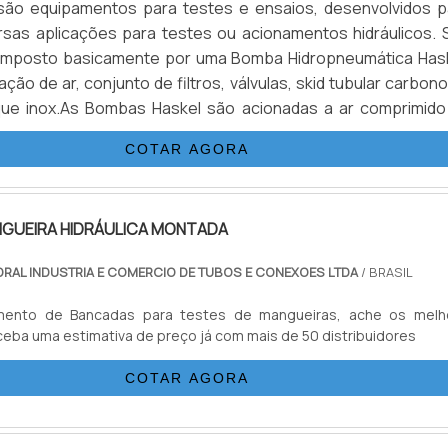
são equipamentos para testes e ensaios, desenvolvidos p
rsas aplicações para testes ou acionamentos hidráulicos. 
omposto basicamente por uma Bomba Hidropneumática Hask
ação de ar, conjunto de filtros, válvulas, skid tubular carbon
nque inox.As Bombas Haskel são acionadas a ar comprimido
u Nitrogênio, alguns modelos geram altas pressões hidráuli
COTAR AGORA
é 15.000 psi (1.000 bar), nessas configurações. Pa.
NGUEIRA HIDRÁULICA MONTADA
DRAL INDUSTRIA E COMERCIO DE TUBOS E CONEXOES LTDA
/ BRASIL
mento de Bancadas para testes de mangueiras, ache os melh
ceba uma estimativa de preço já com mais de 50 distribuidores
COTAR AGORA