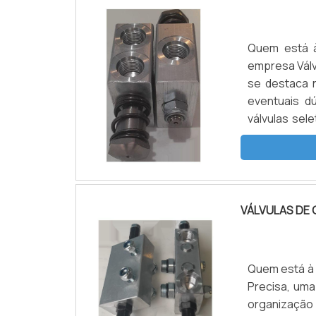
Quem está à
empresa Válv
se destaca 
eventuais d
válvulas sel
poderá conta
o territór...
VÁLVULAS DE 
Quem está à p
Precisa, um
organização