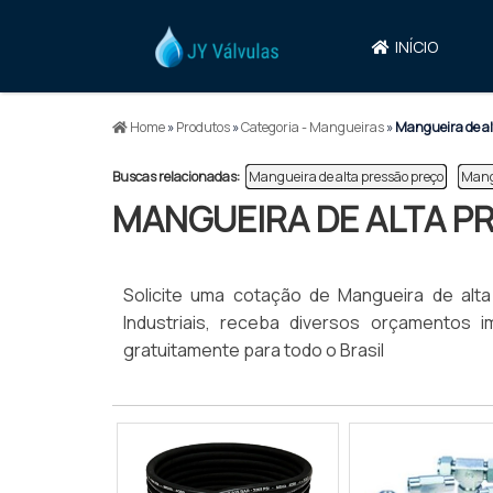
INÍCIO
Home
»
Produtos
»
Categoria - Mangueiras
»
Mangueira de al
Buscas relacionadas:
Mangueira de alta pressão preço
Mang
MANGUEIRA DE ALTA P
Solicite uma cotação de Mangueira de alt
Industriais, receba diversos orçamento
gratuitamente para todo o Brasil