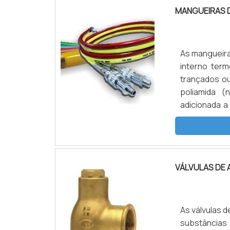
MANGUEIRAS 
As mangueira
interno term
trançados o
poliamida (
adicionada a
uma mangueir
alta e altíss
VÁLVULAS DE A
As válvulas 
substância