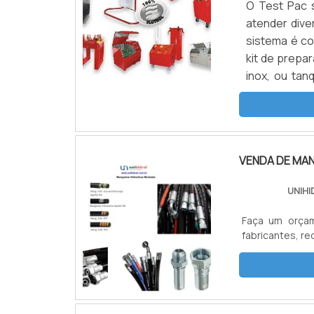
O Test Pac 
atender dive
sistema é c
kit de prepar
inox, ou ta
compressor o
reguláveis at
VENDA DE MA
UNIHI
Faça um orça
fabricantes, re