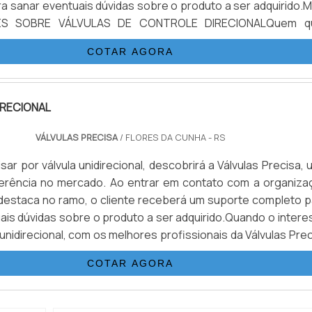
a sanar eventuais dúvidas sobre o produto a ser adquirido.M
ES SOBRE VÁLVULAS DE CONTROLE DIRECIONALQuem q
lvulas de controle direcional em uma empresa que preza p
COTAR AGORA
nc...
IRECIONAL
VÁLVULAS PRECISA
/ FLORES DA CUNHA - RS
ar por válvula unidirecional, descobrirá a Válvulas Precisa,
erência no mercado. Ao entrar em contato com a organiza
destaca no ramo, o cliente receberá um suporte completo p
ais dúvidas sobre o produto a ser adquirido.Quando o intere
 unidirecional, com os melhores profissionais da Válvulas Pre
ontrará excelente custo-benefício e diversas opções d...
COTAR AGORA