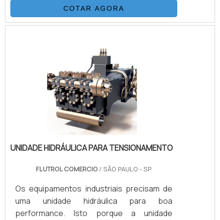
bomba com força hidráulica, bate-estacas,
COTAR AGORA
equipamentos de resgate, ferramentas de
torque, tensionadores, sistemas de
aperto, etc. Em geral, ao utilizar-se de
Engates rápidos para água o material mais
correto certamente é o aço inoxidável, por
sua baixa contaminação com a água, sendo
atóxicoINFORMAÇÕES QUE PRECISAM SER
DESTAC.
UNIDADE HIDRÁULICA PARA TENSIONAMENTO
FLUTROL COMERCIO
/ SÃO PAULO - SP
Os equipamentos industriais precisam de
uma unidade hidráulica para boa
performance. Isto porque a unidade