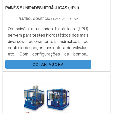
PAINÉIS E UNIDADES HIDRÁULICAS (HPU)
FLUTROL COMERCIO
/ SÃO PAULO - SP
Os painéis e unidades hidráulicas (HPU)
servem para testes hidrostáticos dos mais
diversos, acionamentos hidráulicos ou
controle de poços, assinatura de válvulas,
etc. Com configurações de bombas
podendo chegar até 100.000 psi, opcionais
COTAR AGORA
como sistemas de aquisição de dados,
acionamento remoto, controles
automatizados e muito mais.DETALHES
ADICIONAIS SOBRE O PRODUTOAbaixo, é
possível conferir quais as vantagens em
contar com este tipo de equipamento:
Melhor custo-benefício do mercado
Funcionário.