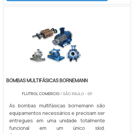
hidráulicos, pneumáticos e de refrigeração.
Fabricados em aço inoxidável, atendem
normas SAE/ISO, suportando alta pressão
e condições extremas. Também
conhecidos como Engate Refinaria ou
Engate com Orelhas.
BOMBAS MULTIFÁSICAS BORNEMANN
FLUTROL COMERCIO
/ SÃO PAULO - SP
As bombas multifásicas bornemann são
equipamentos necessários e precisam ser
entregues em uma unidade totalmente
funcional em um único skid.