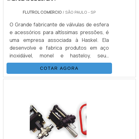
FLUTROL COMERCIO
/ SÃO PAULO - SP
O Grande fabricante de válvulas de esfera
e acessórios para altíssimas pressões, é
uma empresa associada à Haskel. Ela
desenvolve e fabrica produtos em aço
inoxidável, monel e hasteloy, seus
principais ítens são Válvulas Esfera, Agulha,
COTAR AGORA
Retenção, Tubos Conexões e Niple.
Também fornece equipamentos para sub-
sea como válvulas atuadas e conexões.É
IMPORTANTE DESTACAR ALGUMAS
VANTAGENS EM CONTAR COM O
PRODUTOSuas principais aplicações são
sistemas hidráulicos, equipamentos e
sistemas para gases e ap.