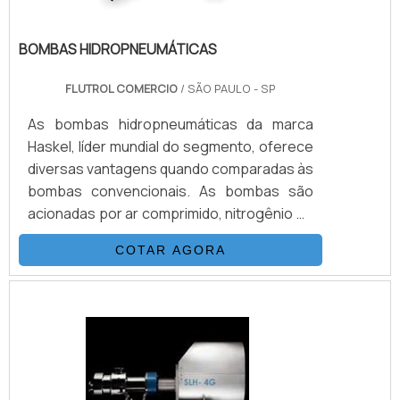
BOMBAS HIDROPNEUMÁTICAS
FLUTROL COMERCIO
/ SÃO PAULO - SP
As bombas hidropneumáticas da marca
Haskel, líder mundial do segmento, oferece
diversas vantagens quando comparadas às
bombas convencionais. As bombas são
acionadas por ar comprimido, nitrogênio ou
manualmente e não precisa de combustão
COTAR AGORA
para funcionar. De fácil instalação, as
bombas operam sem qualquer
aquecimento, chama ou risco de faísca,
sem lubrificação contínua. Mantêm a
pressão sem qualquer consumo extra de
energia. A configuração do equipamento é
fácil e são ideias para aplicação em áreas.