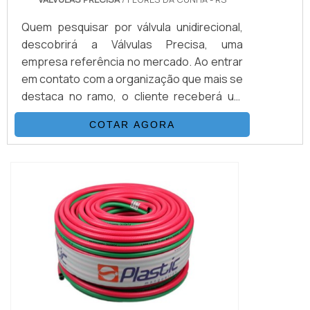
Quem pesquisar por válvula unidirecional,
descobrirá a Válvulas Precisa, uma
empresa referência no mercado. Ao entrar
em contato com a organização que mais se
destaca no ramo, o cliente receberá um
suporte completo para sanar eventuais
COTAR AGORA
dúvidas sobre o produto a ser
adquirido.Quando o interesse é por válvula
unidirecional, com os melhores
profissionais da Válvulas Precisa o cliente
encontrará excelente custo-benefício e
diversas opções d...