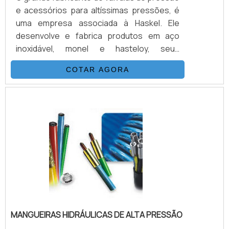
e acessórios para altíssimas pressões, é
uma empresa associada à Haskel. Ele
desenvolve e fabrica produtos em aço
inoxidável, monel e hasteloy, seus
principais ítens são válvulas, esfera, agulha,
COTAR AGORA
retenção, tubos conexões e niple.
Normalmente, as válvulas hidráulicas são
nomeadas de acordo com a sua função
mais básica. Sendo assim, elas podem ser
válvulas de segurança, de descarga, de
frenagem, redutora de pressão, de
sequência, entre outras.VANTAGENS BÁ.
MANGUEIRAS HIDRÁULICAS DE ALTA PRESSÃO