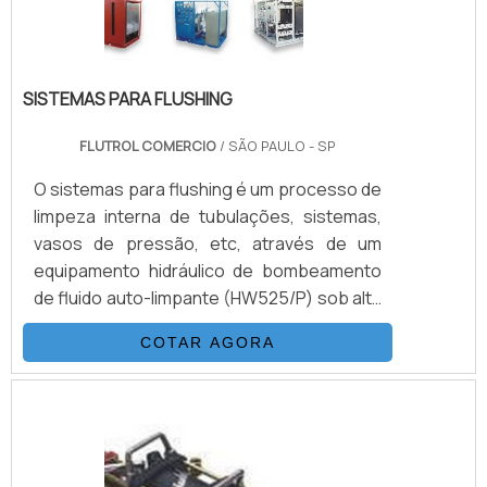
SISTEMAS PARA FLUSHING
FLUTROL COMERCIO
/ SÃO PAULO - SP
O sistemas para flushing é um processo de
limpeza interna de tubulações, sistemas,
vasos de pressão, etc, através de um
equipamento hidráulico de bombeamento
de fluido auto-limpante (HW525/P) sob alta
pressão e vazão. Com objetivo de obter
COTAR AGORA
uma classe de limpeza desejada de acordo
com os procedimentos pré-estabelecidos
de cada sistema.VANTAGENS EM CONTAR
COM ESTE TIPO DE PRODUTOAbaixo, é
possível conferir quais as vantagens em