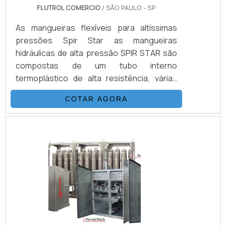
FLUTROL COMERCIO
/ SÃO PAULO - SP
As mangueiras flexíveis para altíssimas
pressões Spir Star as mangueiras
hidráulicas de alta pressão SPIR STAR são
compostas de um tubo interno
termoplástico de alta resistência, várias
camadas de fio de aço trançados e/ou
COTAR AGORA
espiralados e externamente revestidas
com uma capa de poliamida (nylon) ou
poliuretano.DETALHES QUE PRECISAM SER
DESTACADOSEsta combinação, adicionada
a um processo único de trançagem
reforçada, resulta em uma mangueira
flexível, que possui as seguintes
propriedades: Desenvolv.