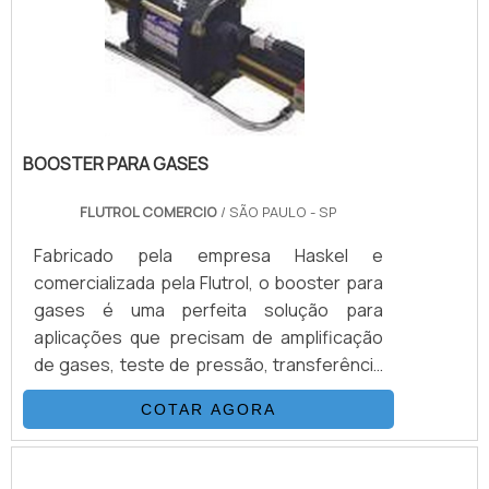
contar com este tipo de equipamento:
Melhor custo-benefício do mercado.
BOOSTER PARA GASES
FLUTROL COMERCIO
/ SÃO PAULO - SP
Fabricado pela empresa Haskel e
comercializada pela Flutrol, o booster para
gases é uma perfeita solução para
aplicações que precisam de amplificação
de gases, teste de pressão, transferência
de gases, injeção e outras funções
COTAR AGORA
exercidas pelo booster gases. Com
acionamento de ar comprimido, o booster
tem o mesmo princípio de funcionamento