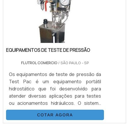
como principal característica altas vazões
de até 54L/min e pressões de até 7.000
psi.INFORMAÇÕES ADIC.
EQUIPAMENTOS DE TESTE DE PRESSÃO
FLUTROL COMERCIO
/ SÃO PAULO - SP
Os equipamentos de teste de pressão da
Test Pac é um equipamento portátil
hidrostático que foi desenvolvido para
atender diversas aplicações para testes
ou acionamentos hidráulicos. O sistema
dos equipamentos de teste é composto
COTAR AGORA
basicamente por uma bomba
hidropneumática da Haskel, kit de
"