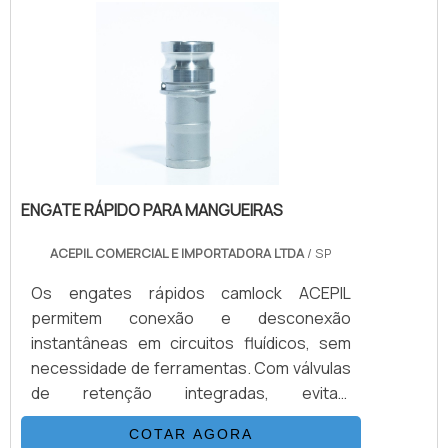
que as bombas hidropneumáticas,
comparando a relação de área de pistão,
multiplicando a pressão do gás de
suprimento.É IMPORTANTE DESTACAR
ALGUMAS INFORMAÇÕES .
ENGATE RÁPIDO PARA MANGUEIRAS
ACEPIL COMERCIAL E IMPORTADORA LTDA
/ SP
Os engates rápidos camlock ACEPIL
permitem conexão e desconexão
instantâneas em circuitos fluídicos, sem
necessidade de ferramentas. Com válvulas
de retenção integradas, evitam
vazamentos e entrada de ar, garantindo
COTAR AGORA
segurança e eficiência em sistemas