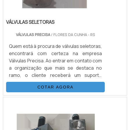
VÁLVULAS SELETORAS
VÁLVULAS PRECISA
/ FLORES DA CUNHA - RS
Quem está à procura de válvulas seletoras,
encontrará com certeza na empresa
Válvulas Precisa. Ao entrar em contato com
a organização que mais se destaca no
ramo, o cliente receberá um suporte
completo para sanar eventuais dúvidas
COTAR AGORA
sobre o produto a ser adquirido.Quando o
quesito é válvulas seletoras, com a melhor
mão de obra da Válvulas Precisa o cliente
poderá contar com excelente custo-
benefício e atendimento eficaz em todo o
territór...