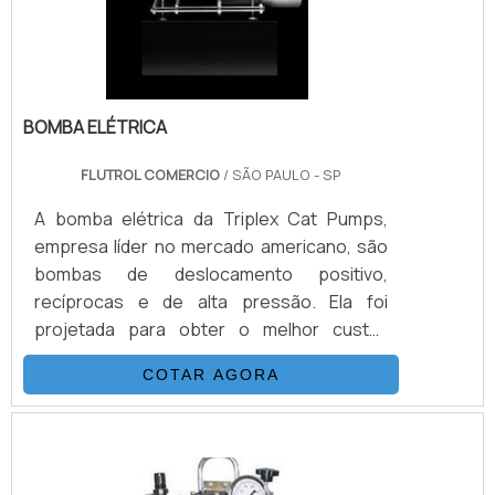
BOMBA ELÉTRICA
FLUTROL COMERCIO
/ SÃO PAULO - SP
A bomba elétrica da Triplex Cat Pumps,
empresa líder no mercado americano, são
bombas de deslocamento positivo,
recíprocas e de alta pressão. Ela foi
projetada para obter o melhor custo-
benefício em alta vazão e baixa pulsação, a
COTAR AGORA
bomba foi construída com matérias de
qualidade e produzida sob baixa tolerância.
Além disso, é totalmente testada, a bomba
triplex é acionado por motor elétrico, tendo