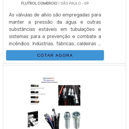
FLUTROL COMERCIO
/ SÃO PAULO - SP
As válvulas de alívio são empregadas para
manter a pressão da água e outras
substâncias estáveis em tubulações e
sistemas para a prevenção e combate a
incêndios. Indústrias, fábricas, caldeiras e
outros locais utilizam as Válvulas para
COTAR AGORA
conter a pressão excessiva de fluidos
nessas instalações. Com as Válvulas, as
tubulações e sistemas hidráulicos
funcionam corretamente, mantendo a
pressão sob controle nesses
equipamentos, ajudando na prevenção de
acidentes e danos que podem levar a sua
empresa ou.