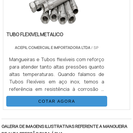
qualidade .
TUBO FLEXIVEL METALICO
ACEPIL COMERCIAL E IMPORTADORA LTDA
/ SP
Mangueiras e Tubos flexíveis com reforço
para atender tanto altas pressões quanto
altas temperaturas. Quando falamos de
Tubos Flexíveis em aço inox, temos a
referência em resistência à corrosão e
durabilidade de sistemas. Podem ser
COTAR AGORA
fabricadas em aço inox 304, 321 ou 316
conforme necessidade do projeto e
"
possuir 1 ou 2 tramas em aço inox. Já as
mangueiras hidráulicas são focadas em
GALERIA DE IMAGENS ILUSTRATIVAS REFERENTE A MANGUEIRA