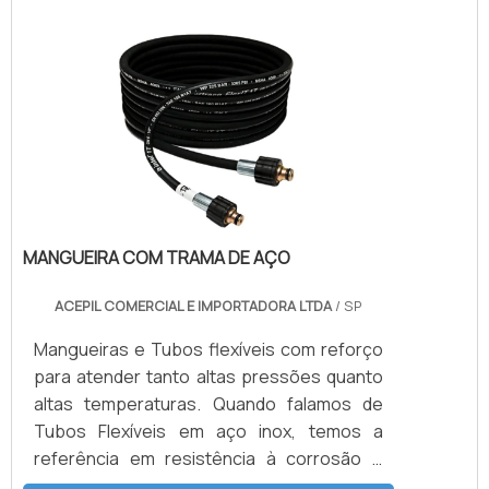
na aquisição de produtos seguros e de
altíssima qualidade.Os fabricantes buscam
a excelência em sua produção e o mercado
consumidor exige procedimentos de
testes cada vez mais rigorosos.
MANGUEIRA COM TRAMA DE AÇO
ACEPIL COMERCIAL E IMPORTADORA LTDA
/ SP
Mangueiras e Tubos flexíveis com reforço
para atender tanto altas pressões quanto
altas temperaturas. Quando falamos de
Tubos Flexíveis em aço inox, temos a
referência em resistência à corrosão e
durabilidade de sistemas. Podem ser