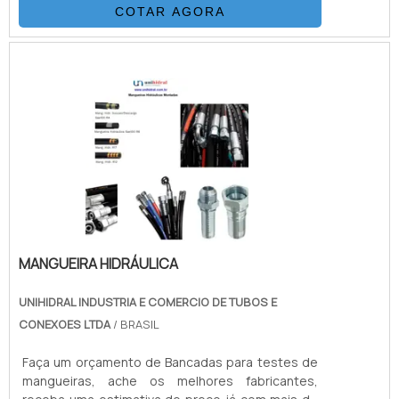
COTAR AGORA
fabricadas em aço inox 304, 321 ou 316
conforme necessidade do projeto. Já as
mangueiras hidráulicas são focadas em
atender altas pressões, de acordo com as
normas SAE100 de R1 até R16 e DIN EN856.
MANGUEIRA HIDRÁULICA
UNIHIDRAL INDUSTRIA E COMERCIO DE TUBOS E
CONEXOES LTDA
/ BRASIL
Faça um orçamento de Bancadas para testes de
mangueiras, ache os melhores fabricantes,