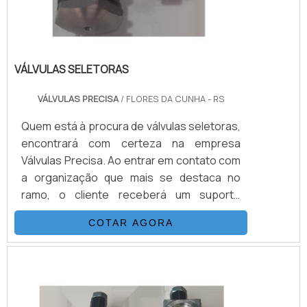
VÁLVULAS SELETORAS
VÁLVULAS PRECISA
/ FLORES DA CUNHA - RS
Quem está à procura de válvulas seletoras,
encontrará com certeza na empresa
Válvulas Precisa. Ao entrar em contato com
a organização que mais se destaca no
ramo, o cliente receberá um suporte
completo para sanar eventuais dúvidas
COTAR AGORA
sobre o produto a ser adquirido.Quando o
quesito é válvulas seletoras, com a melhor
mão de obra da Válvulas Precisa o cliente
poderá contar com excelente custo-
benefício e atendimento eficaz em todo o