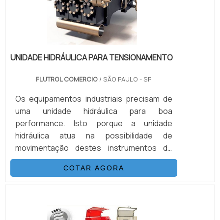
tipo de aparelh.
UNIDADE HIDRÁULICA PARA TENSIONAMENTO
FLUTROL COMERCIO
/ SÃO PAULO - SP
Os equipamentos industriais precisam de
uma unidade hidráulica para boa
performance. Isto porque a unidade
hidráulica atua na possibilidade de
movimentação destes instrumentos de
diferentes setores da indústria.Nada mais é
COTAR AGORA
do que um conjunto de componentes,
como o termo já diz, hidráulicos, que
servem para dar força. A unidade hidráulica
para tensionamento pode ser utilizada