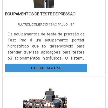
EQUIPAMENTOS DE TESTE DE PRESSÃO
FLUTROL COMERCIO
/ SÃO PAULO - SP
Os equipamentos de teste de pressão da
Test Pac é um equipamento portátil
hidrostático que foi desenvolvido para
atender diversas aplicações para testes
ou acionamentos hidráulicos. O sistema
dos equipamentos de teste é composto
COTAR AGORA
basicamente por uma bomba
hidropneumática da Haskel, kit de
preparação de ar, conjunto de filtros,
válvulas, skid tubular de carbono ou inox e
tanque inox.A vantagem de obter os
equipamentos de teste pressão é o seu
acionamento elétrico convencional, esse