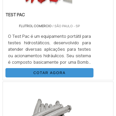
TEST PAC
FLUTROL COMERCIO
/ SÃO PAULO - SP
O Test Pac é um equipamento portátil para
testes hidrostáticos, desenvolvido para
atender diversas aplicações para testes
ou acionamentos hidráulicos. Seu sistema
é composto basicamente por uma Bomba
Hidropneumática Haskel, kit de preparação
COTAR AGORA
de ar, conjunto de filtros, válvulas, skid
tubular carbono ou inox, ou tanque
inox.INFORMAÇÕES ADICIONAIS SOBRE O
PRODUTOOs equipamentos têm inúmeras
vantagens em relação às bombas
convencionais, podendo aumentar a
velocidade do teste sem perda na