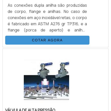
As conexões dupla anilha são produzidas
de corpo, flange e anilhas. No caso de
conexões em aço inoxidável retas, o corpo
é fabricado em ASTM A276 gr TP316, e a
flange (porca de aperto) e anilhas
(dianteira e traseira) também é fabricada
COTAR AGORA
em ASTM A276 gr TP316, porém, com
tratamento de nitretação na anilha
traseira.INFORMAÇÕES ADICIONAIS SOBRE
O PRODUTOEste tipo de produto garante
um endurecimento externo muito grande,
contudo, mantém a flexibilidade interna da
anilha, garantindo um funcionamento .
VÁLVULA DE ALTA PRESSÃO