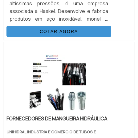
altíssimas pressões, é uma empresa
associada à Haskel. Desenvolve e fabrica
produtos em aço inoxidável, monel e
hasteloy, seus principais ítens são válvulas
COTAR AGORA
esfera, agulha, retenção, tubos conexões
e niple. Também fornece equipamentos
para sub-sea como válvulas atuadas e
conexões. Suas principais aplicações são
sistemas hidráulicos, equipamentos e
sistemas para gases e aplicações para
Sub-Sea.VANTAGENS BÁSICAS SOBRE O
PRO.
FORNECEDORES DE MANGUEIRA HIDRÁULICA
UNIHIDRAL INDUSTRIA E COMERCIO DE TUBOS E