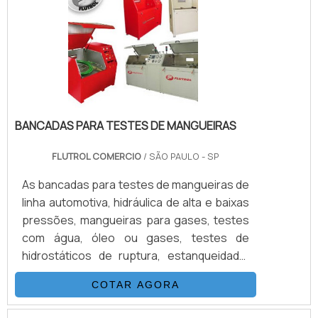
desde uma extrusora até uma prensa de
papel.DETALHES IMPORTANTES SOBRE O
PRODUTOPara que a unidade hidráulica
esteja adequ.
BANCADAS PARA TESTES DE MANGUEIRAS
FLUTROL COMERCIO
/ SÃO PAULO - SP
As bancadas para testes de mangueiras de
linha automotiva, hidráulica de alta e baixas
pressões, mangueiras para gases, testes
com água, óleo ou gases, testes de
hidrostáticos de ruptura, estanqueidade,
etc. O Consumo industrial de mangueiras
COTAR AGORA
está crescendo numa velocidade
impressionante, assim como as exigências