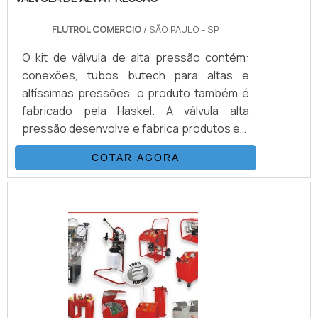
FLUTROL COMERCIO
/ SÃO PAULO - SP
O kit de válvula de alta pressão contém:
conexões, tubos butech para altas e
altíssimas pressões, o produto também é
fabricado pela Haskel. A válvula alta
pressão desenvolve e fabrica produtos em
aço inoxidável, monel e hasteloy, os
COTAR AGORA
principais itens da válvula são válvulas
esfera, agulha, retenção, tubos de
conexões e niple, fornecemos
equipamentos sub-sea, como válvulas
atuadas e conexões.INFORMAÇÕES
BÁSICAS SOBRE O PRODUTOA válvula
agulha é revestido em aço inox com bitolas
de 1/8.