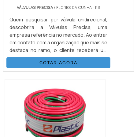
VÁLVULAS PRECISA
/ FLORES DA CUNHA - RS
Quem pesquisar por válvula unidirecional,
descobrirá a Válvulas Precisa, uma
empresa referência no mercado. Ao entrar
em contato com a organização que mais se
destaca no ramo, o cliente receberá um
suporte completo para sanar eventuais
COTAR AGORA
dúvidas sobre o produto a ser
adquirido.Quando o interesse é por válvula
unidirecional, com os melhores
profissionais da Válvulas Precisa o cliente
encontrará excelente custo-benefício e
diversas opções d...