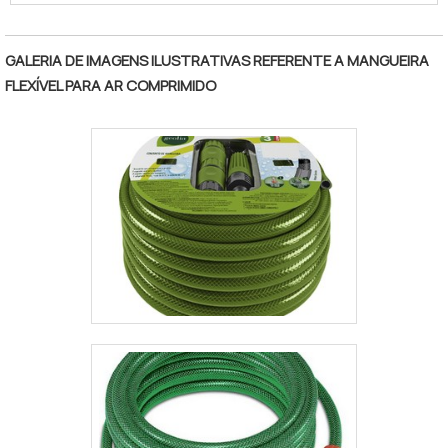
através da relação área de pistões. O
"
produto é muito utilizado em empresas que
possuem o processo de sopro de
GALERIA DE IMAGENS ILUSTRATIVAS REFERENTE A MANGUEIRA
embalagens PET, como, por exemplo,
FLEXÍVEL PARA AR COMPRIMIDO
indústrias alimentícias, químicas, de
cosméticos, entre muitas outras.
Conhecido comume.