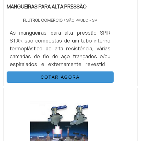
MANGUEIRAS PARA ALTA PRESSÃO
FLUTROL COMERCIO
/ SÃO PAULO - SP
As mangueiras para alta pressão SPIR
STAR são compostas de um tubo interno
termoplástico de alta resistência, várias
camadas de fio de aço trançados e/ou
espiralados e externamente revestidas
com uma capa de poliamida (nylon) ou
COTAR AGORA
poliuretano. Esta combinação, adicionada a
um processo único de trançagem
reforçada, resulta em uma mangueira
flexível, que possui as seguintes
propriedades: Desenvolvida para alta e
altíssimas pressões (3.200 Bar) Excelentes
características de vazão Baixa expansão
vol.