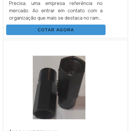
Precisa, uma empresa referência no
mercado. Ao entrar em contato com a
organização que mais se destaca no ramo,
o cliente receberá um suporte completo
COTAR AGORA
para sanar eventuais dúvidas sobre o
produto a ser adquirido.MAIS
INFORMAÇÕES SOBRE VÁLVULAS DE
CONTROLE DIRECIONALQuem quer
encontrar válvulas de controle direcional
em uma empresa que preza pela
segurança, enc...