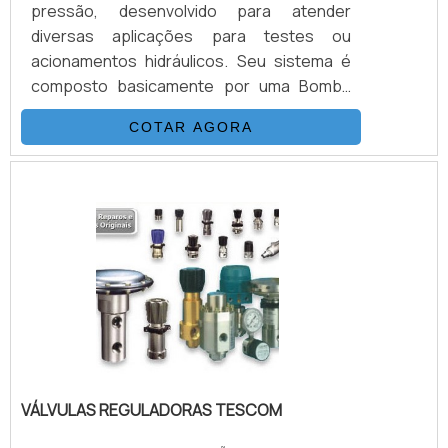
pressão, desenvolvido para atender
diversas aplicações para testes ou
acionamentos hidráulicos. Seu sistema é
composto basicamente por uma Bomba
Hidropneumática Haskel, kit de preparação
COTAR AGORA
de ar, conjunto de filtros, válvulas, skid
tubular carbono ou inox, ou tanque inox.As
Bombas Haskel são acionadas a ar
comprimido de compressor ou Nitrogênio,
alguns modelos geram altas pressões
hidráulicas reguláveis até 15.000 psi (1.000
bar), nessas configurações. Para.
VÁLVULAS REGULADORAS TESCOM