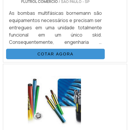
FLUTROL COMERCIO
/ SÃO PAULO - SP
As bombas multifásicas bornemann são
equipamentos necessários e precisam ser
entregues em uma unidade totalmente
funcional em um único skid.
Consequentemente, engenharia e
construção são diretas e muito mais
COTAR AGORA
rápidas. Os selos mecânicos utilizados,
aprovados em centenas de aplicações ao
redor do mundo, bem como o projeto das
unidades garantem o atendimento às mais
severas normas ambientais. O desenho
compacto das unidades permite ainda a
redução do espaço requerido para
instalação, resultando em .