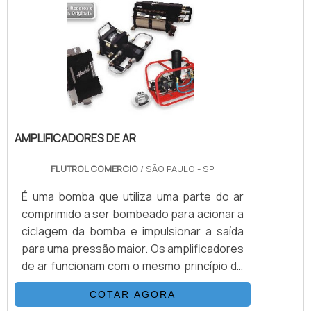
transforma 1 BAR de pressão de ar em 36
BAR de pressão de saída
hidráulica.INFORMAÇÕES ADICIONAIS
SOBRE O PRODUTOAs Bombas Haskel
variam de tamanho de acordo com pressão
e .
AMPLIFICADORES DE AR
FLUTROL COMERCIO
/ SÃO PAULO - SP
É uma bomba que utiliza uma parte do ar
comprimido a ser bombeado para acionar a
ciclagem da bomba e impulsionar a saída
para uma pressão maior. Os amplificadores
de ar funcionam com o mesmo princípio de
operação que as bombas e os
COTAR AGORA
boosters.Multiplicando as pressões