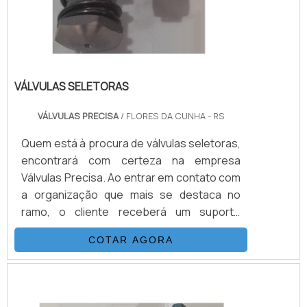
VÁLVULAS SELETORAS
VÁLVULAS PRECISA
/ FLORES DA CUNHA - RS
Quem está à procura de válvulas seletoras,
encontrará com certeza na empresa
Válvulas Precisa. Ao entrar em contato com
a organização que mais se destaca no
ramo, o cliente receberá um suporte
completo para sanar eventuais dúvidas
COTAR AGORA
sobre o produto a ser adquirido.Quando o
quesito é válvulas seletoras, com a melhor
mão de obra da Válvulas Precisa o cliente
poderá contar com excelente custo-