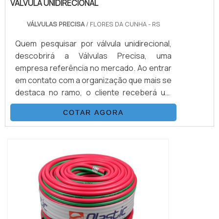
VÁLVULA UNIDIRECIONAL
VÁLVULAS PRECISA
/ FLORES DA CUNHA - RS
Quem pesquisar por válvula unidirecional,
descobrirá a Válvulas Precisa, uma
empresa referência no mercado. Ao entrar
em contato com a organização que mais se
destaca no ramo, o cliente receberá um
suporte completo para sanar eventuais
COTAR AGORA
dúvidas sobre o produto a ser
adquirido.Quando o interesse é por válvula
unidirecional, com os melhores
profissionais da Válvulas Precisa o cliente
encontrará excelente custo-benefício e
diversas opções d...