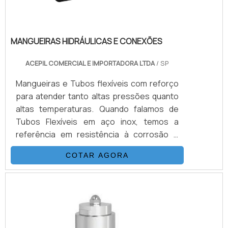
MANGUEIRAS HIDRÁULICAS E CONEXÕES
ACEPIL COMERCIAL E IMPORTADORA LTDA
/ SP
Mangueiras e Tubos flexíveis com reforço
para atender tanto altas pressões quanto
altas temperaturas. Quando falamos de
Tubos Flexíveis em aço inox, temos a
referência em resistência à corrosão e
durabilidade de sistemas. Podem ser
COTAR AGORA
fabricadas em aço inox 304, 321 ou 316
conforme necessidade do projeto. Já as
mangueiras hidráulicas são focadas em
atender altas pressões, de acordo com as
normas SAE100 de R1 até R16 e DIN EN856.