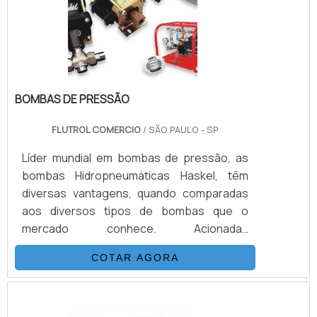
Sub-Sea.VANTAGENS BÁSICAS SOBRE O
PRO.
BOMBAS DE PRESSÃO
FLUTROL COMERCIO
/ SÃO PAULO - SP
Líder mundial em bombas de pressão, as
bombas Hidropneumáticas Haskel, têm
diversas vantagens, quando comparadas
aos diversos tipos de bombas que o
mercado conhece. Acionadas
pneumaticamente, através de uma relação
COTAR AGORA
de área de pistão, transformam a pressão
pneumática em pressão hidráulica. Por
exemplo os modelos de bomba MS-36