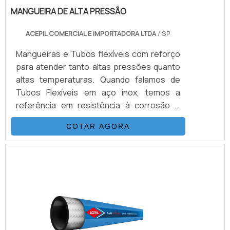
MANGUEIRA DE ALTA PRESSÃO
ACEPIL COMERCIAL E IMPORTADORA LTDA
/ SP
Mangueiras e Tubos flexíveis com reforço
para atender tanto altas pressões quanto
altas temperaturas. Quando falamos de
Tubos Flexíveis em aço inox, temos a
referência em resistência à corrosão e
durabilidade de sistemas. Podem ser
COTAR AGORA
fabricadas em aço inox 304, 321 ou 316
conforme necessidade do projeto. Já as
mangueiras hidráulicas são focadas em
atender altas pressões, de acordo com as
normas SAE100 de R1 até R16 e DIN EN856.