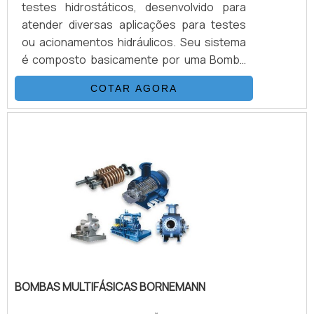
testes hidrostáticos, desenvolvido para
atender diversas aplicações para testes
ou acionamentos hidráulicos. Seu sistema
é composto basicamente por uma Bomba
Hidropneumática Haskel, kit de preparação
COTAR AGORA
de ar, conjunto de filtros, válvulas, skid
tubular carbono ou inox, ou tanque
inox.INFORMAÇÕES ADICIONAIS SOBRE O
PRODUTOOs equipamentos têm inúmeras
vantagens em relação às bombas
convencionais, podendo aumentar a
velocidade do teste sem perda na
qualidade .
BOMBAS MULTIFÁSICAS BORNEMANN