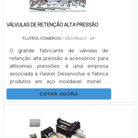
VÁLVULAS DE RETENÇÃO ALTA PRESSÃO
FLUTROL COMERCIO
/ SÃO PAULO - SP
O grande fabricante de válvulas de
retenção alta pressão e acessórios para
altíssimas pressões, é uma empresa
associada à Haskel. Desenvolve e fabrica
produtos em aço inoxidável, monel e
hasteloy, seus principais ítens são válvulas
COTAR AGORA
esfera, agulha, retenção, tubos conexões
e niple. Também fornece equipamentos
para sub-sea como válvulas atuadas e
conexões. Suas principais aplicações são
sistemas hidráulicos, equipamentos e
sistemas para gases e aplicações para