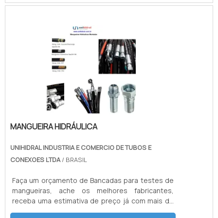
conforme necessidade do projeto. Já as
mangueiras hidráulicas são focadas em
atender altas pressões, de acordo com as
normas SAE100 de R1 até R16 e DIN EN856.
MANGUEIRA HIDRÁULICA
UNIHIDRAL INDUSTRIA E COMERCIO DE TUBOS E
CONEXOES LTDA
/ BRASIL
Faça um orçamento de Bancadas para testes de
mangueiras, ache os melhores fabricantes,
receba uma estimativa de preço já com mais de
50 distribuidores