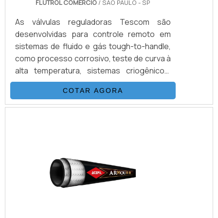
FLUTROL COMERCIO
/ SÃO PAULO - SP
As válvulas reguladoras Tescom são
desenvolvidas para controle remoto em
sistemas de fluido e gás tough-to-handle,
como processo corrosivo, teste de curva à
alta temperatura, sistemas criogênicos,
amostragem de geradores de vapor, e
COTAR AGORA
ambientes arriscados. Vale destacar que
os produtos são virtualmente livres de
manutenção, são adaptados para serviço
em áreas de acesso restrito. Além disso, o
tamanho compacto e peso dessas
unidades permitem instalação onde o
espaço e peso trariam dificuldades.INFO.