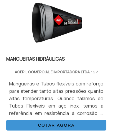
existência é trivial para o funcionamento
seguro e adequado do sistema ao qual o
regulador de pressão é
designado.VANTAGENS FUNDAMENTAIS EM
C.
MANGUEIRAS HIDRÁULICAS
ACEPIL COMERCIAL E IMPORTADORA LTDA
/ SP
Mangueiras e Tubos flexíveis com reforço
para atender tanto altas pressões quanto
altas temperaturas. Quando falamos de
Tubos Flexíveis em aço inox, temos a
referência em resistência à corrosão e
durabilidade de sistemas. Podem ser
COTAR AGORA
fabricadas em aço inox 304, 321 ou 316