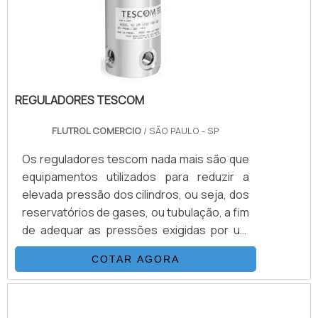
REGULADORES TESCOM
FLUTROL COMERCIO
/ SÃO PAULO - SP
Os reguladores tescom nada mais são que
equipamentos utilizados para reduzir a
elevada pressão dos cilindros, ou seja, dos
reservatórios de gases, ou tubulação, a fim
de adequar as pressões exigidas por um
determinado equipamento ou projeto.São
COTAR AGORA
utensílios desenhados para que haja
compatibilidade somente com os gases
para os quais foram desenvolvidos, e sua