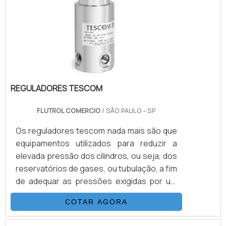
VANTAGENS EM CONTAR COM O
PRODUTOSuas principais aplicações são
sistemas hidráulicos, equipamentos e
sistemas para gases e ap.
REGULADORES TESCOM
FLUTROL COMERCIO
/ SÃO PAULO - SP
Os reguladores tescom nada mais são que
equipamentos utilizados para reduzir a
elevada pressão dos cilindros, ou seja, dos
reservatórios de gases, ou tubulação, a fim
de adequar as pressões exigidas por um
determinado equipamento ou projeto.São
COTAR AGORA
utensílios desenhados para que haja
compatibilidade somente com os gases