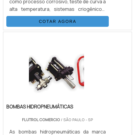
como processo corrosivo, teste de curva à
alta temperatura, sistemas criogênicos,
amostragem de geradores de vapor, e
COTAR AGORA
ambientes arriscados. Vale destacar que
os produtos são virtualmente livres de
manutenção, são adaptados para serviço
em áreas de acesso restrito. Além disso, o
tamanho compacto e peso dessas
unidades permitem instalação onde o
espaço e peso trariam dificuldades.INFO.
BOMBAS HIDROPNEUMÁTICAS
FLUTROL COMERCIO
/ SÃO PAULO - SP
As bombas hidropneumáticas da marca