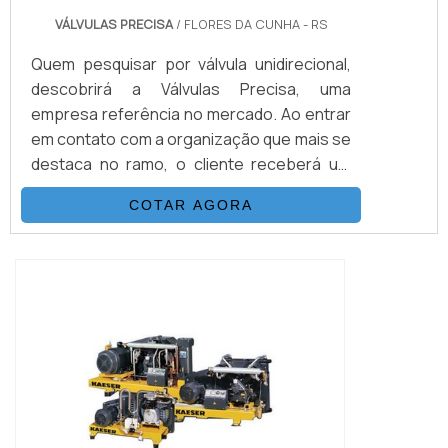
VÁLVULAS PRECISA
/ FLORES DA CUNHA - RS
Quem pesquisar por válvula unidirecional,
descobrirá a Válvulas Precisa, uma
empresa referência no mercado. Ao entrar
em contato com a organização que mais se
destaca no ramo, o cliente receberá um
suporte completo para sanar eventuais
COTAR AGORA
dúvidas sobre o produto a ser
adquirido.Quando o interesse é por válvula
unidirecional, com os melhores
profissionais da Válvulas Precisa o cliente
encontrará excelente custo-benefício e
diversas opções d...