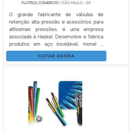
FLUTROL COMERCIO
/ SÃO PAULO - SP
O grande fabricante de válvulas de
retenção alta pressão e acessórios para
altíssimas pressões, é uma empresa
associada à Haskel. Desenvolve e fabrica
produtos em aço inoxidável, monel e
hasteloy, seus principais ítens são válvulas
COTAR AGORA
esfera, agulha, retenção, tubos conexões
e niple. Também fornece equipamentos
para sub-sea como válvulas atuadas e
conexões. Suas principais aplicações são
sistemas hidráulicos, equipamentos e
sistemas para gases e aplicações para
Sub-Sea.VANTAGENS BÁSICAS SOBRE O
PRO.