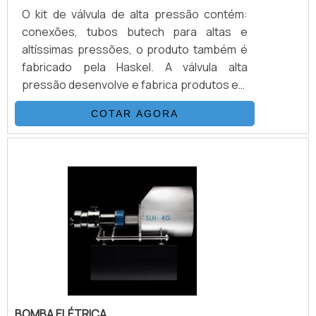
O kit de válvula de alta pressão contém:
conexões, tubos butech para altas e
altíssimas pressões, o produto também é
fabricado pela Haskel. A válvula alta
pressão desenvolve e fabrica produtos em
aço inoxidável, monel e hasteloy, os
COTAR AGORA
principais itens da válvula são válvulas
esfera, agulha, retenção, tubos de
conexões e niple, fornecemos
equipamentos sub-sea, como válvulas
atuadas e conexões.INFORMAÇÕES
BÁSICAS SOBRE O PRODUTOA válvula
agulha é revestido em aço inox com bitolas
de 1/8.
BOMBA ELÉTRICA