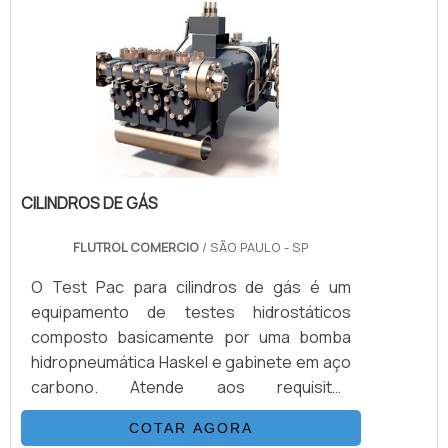
qualidade do produto.DETALHES
ADICIONAIS SOBRE O PRODUTODito isso é
válido destacar, pelo menos, três modelos
de válvulas instrumentação oferecidos
pelo mercado..
CILINDROS DE GÁS
FLUTROL COMERCIO
/ SÃO PAULO - SP
O Test Pac para cilindros de gás é um
equipamento de testes hidrostáticos
composto basicamente por uma bomba
hidropneumática Haskel e gabinete em aço
carbono. Atende aos requisitos
estabelecidos pela portaria INMETRO/IPEM
COTAR AGORA
para testes de expansão volumétrica.