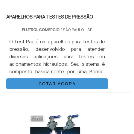
APARELHOS PARA TESTES DE PRESSÃO
FLUTROL COMERCIO
/ SÃO PAULO - SP
O Test Pac é um aparelhos para testes de
pressão, desenvolvido para atender
diversas aplicações para testes ou
acionamentos hidráulicos. Seu sistema é
composto basicamente por uma Bomba
Hidropneumática Haskel, kit de preparação
COTAR AGORA
de ar, conjunto de filtros, válvulas, skid
tubular carbono ou inox, ou tanque inox.As
Bombas Haskel são acionadas a ar
comprimido de compressor ou Nitrogênio,
alguns modelos geram altas pressões
hidráulicas reguláveis até 15.000 psi (1.000
bar), nessas configurações. Para.