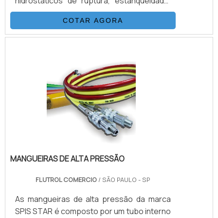
hidrostáticos de ruptura, estanqueidade,
etc. O Consumo industrial de mangueiras
COTAR AGORA
está crescendo numa velocidade
impressionante, assim como as exigências
na aquisição de produtos seguros e de
altíssima qualidade.Os fabricantes buscam
a excelência em sua produção e o mercado
consumidor exige procedimentos de
testes cada vez mais rigorosos.
MANGUEIRAS DE ALTA PRESSÃO
FLUTROL COMERCIO
/ SÃO PAULO - SP
As mangueiras de alta pressão da marca
SPIS STAR é composto por um tubo interno