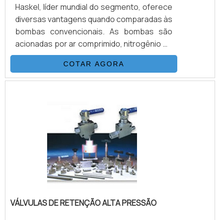
Haskel, líder mundial do segmento, oferece
diversas vantagens quando comparadas às
bombas convencionais. As bombas são
acionadas por ar comprimido, nitrogênio ou
manualmente e não precisa de combustão
COTAR AGORA
para funcionar. De fácil instalação, as
bombas operam sem qualquer
aquecimento, chama ou risco de faísca,
sem lubrificação contínua. Mantêm a
pressão sem qualquer consumo extra de
energia. A configuração do equipamento é
fácil e são ideias para aplicação em áreas.
VÁLVULAS DE RETENÇÃO ALTA PRESSÃO