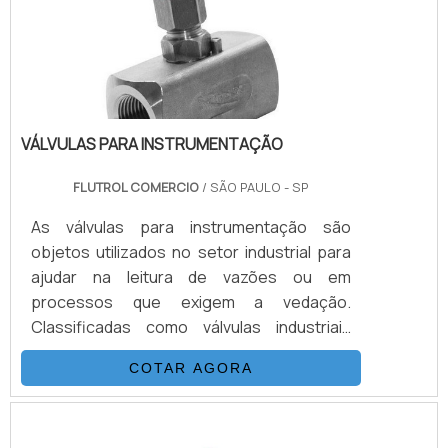
fases e ciclos do processo de limpeza da.
VÁLVULAS PARA INSTRUMENTAÇÃO
FLUTROL COMERCIO
/ SÃO PAULO - SP
As válvulas para instrumentação são
objetos utilizados no setor industrial para
ajudar na leitura de vazões ou em
processos que exigem a vedação.
Classificadas como válvulas industriais
como ensaio de pressão, as válvulas
COTAR AGORA
instrumentação são produzidas de acordo
com a norma ISO 5208, de modo a
assegurar a eficiência, a segurança e a alta