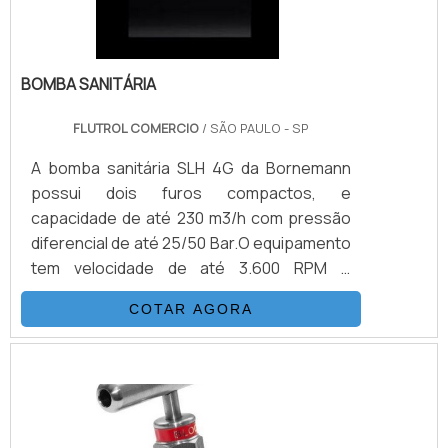
BOMBA SANITÁRIA
FLUTROL COMERCIO
/ SÃO PAULO - SP
A bomba sanitária SLH 4G da Bornemann
possui dois furos compactos, e
capacidade de até 230 m3/h com pressão
diferencial de até 25/50 Bar.O equipamento
tem velocidade de até 3.600 RPM e
viscosidade de um a 1.000.000 cSt, a bomba
COTAR AGORA
tem temperatura máxima de até 200°C e
pulsação menor de 25%.A bomba possui
desenho tubular higiênico e com princípio 2
em 1, que permite bombeamento limpo, isso
acontece graças à ampla gama de
velocidade que atinge até 3600 rpm. As