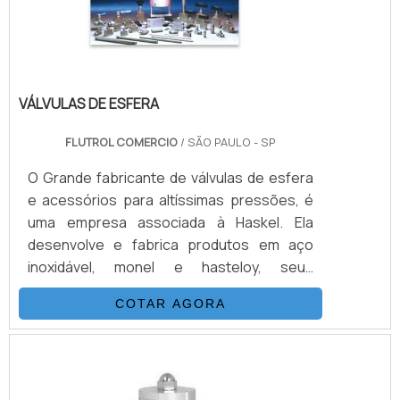
VÁLVULAS DE ESFERA
FLUTROL COMERCIO
/ SÃO PAULO - SP
O Grande fabricante de válvulas de esfera
e acessórios para altíssimas pressões, é
uma empresa associada à Haskel. Ela
desenvolve e fabrica produtos em aço
inoxidável, monel e hasteloy, seus
principais ítens são Válvulas Esfera, Agulha,
COTAR AGORA
Retenção, Tubos Conexões e Niple.
Também fornece equipamentos para sub-
sea como válvulas atuadas e conexões.É
IMPORTANTE DESTACAR ALGUMAS