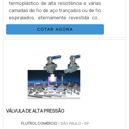
termoplástico de alta resistência e várias
camadas de fio de aço trançados ou de fio
espiralados, eternamente revestida com
uma capa de poliamida (nylon) ou de
COTAR AGORA
poliuretano.A combinação das mangueiras
é adicionada a um processo único de
trançagem reforçada, o que resulta em
uma mangueira flexível, com as seguintes
propriedades: desenvolvida para alta e
altíssimas pressões (3.200 Bar.), de
excelentes características de.
VÁLVULA DE ALTA PRESSÃO
FLUTROL COMERCIO
/ SÃO PAULO - SP