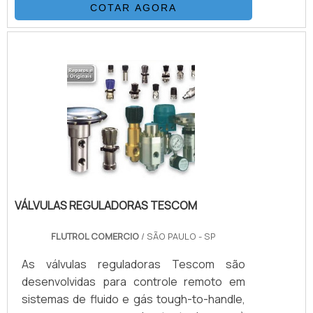
COTAR AGORA
funcionamento que as bombas
hidropneumáticas, relação de área de
pistão, multiplicando a pressão do gás de
suprimento. O Booster para Gases da
Haskel tem duas entradas de gás, uma para
o ar motor e outra para o gás a ser
multiplicado.VANTAGENS QUE PRECISAM
SER DESTACADAS.
VÁLVULAS REGULADORAS TESCOM
FLUTROL COMERCIO
/ SÃO PAULO - SP
As válvulas reguladoras Tescom são
desenvolvidas para controle remoto em
sistemas de fluido e gás tough-to-handle,