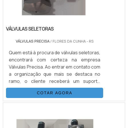
VÁLVULAS SELETORAS
VÁLVULAS PRECISA
/ FLORES DA CUNHA - RS
Quem está à procura de válvulas seletoras,
encontrará com certeza na empresa
Válvulas Precisa. Ao entrar em contato com
a organização que mais se destaca no
ramo, o cliente receberá um suporte
completo para sanar eventuais dúvidas
COTAR AGORA
sobre o produto a ser adquirido.Quando o
quesito é válvulas seletoras, com a melhor
mão de obra da Válvulas Precisa o cliente
poderá contar com excelente custo-
benefício e atendimento eficaz em todo o