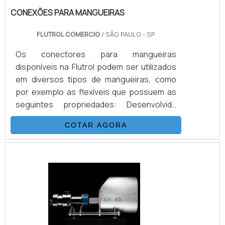
CONEXÕES PARA MANGUEIRAS
FLUTROL COMERCIO
/ SÃO PAULO - SP
Os conectores para mangueiras
disponíveis na Flutrol podem ser utilizados
em diversos tipos de mangueiras, como
por exemplo as flexíveis que possuem as
seguintes propriedades: Desenvolvida
para alta e altíssimas pressões (3.200 Bar).
COTAR AGORA
Excelentes características de vazão. Baixa
expansão volumétrica. Excepcional
resistência química. Baixo peso e grande
flexibilidade. Resistência a pressões
externas.DETALHES PARA SER
DESTACADOS SOBRE O PRODUTOAs
conexões de mangueiras são
importantíssimas para conec.