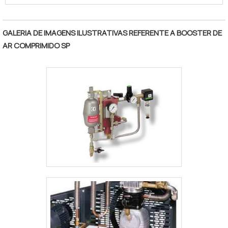
Outros produtos disponíveis são
"
necessários para a realização do teste,
como camisa d´água, paine de buretas
GALERIA DE IMAGENS ILUSTRATIVAS REFERENTE A BOOSTER DE
(Certificado RBC) e etc.Acionados por ar
AR COMPRIMIDO SP
comprimido de compressor, alguns
modelos conseguem gerar altas pressões
hidráulicas reguláv.