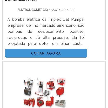
FLUTROL COMERCIO
/ SÃO PAULO - SP
A bomba elétrica da Triplex Cat Pumps,
empresa líder no mercado americano, são
bombas de deslocamento positivo,
recíprocas e de alta pressão. Ela foi
projetada para obter o melhor custo-
benefício em alta vazão e baixa pulsação, a
COTAR AGORA
bomba foi construída com matérias de
qualidade e produzida sob baixa tolerância.
Além disso, é totalmente testada, a bomba
triplex é acionado por motor elétrico, tendo
como principal característica altas vazões
de até 54L/min e pressões de até 7.000
psi.INFORMAÇÕES ADIC.