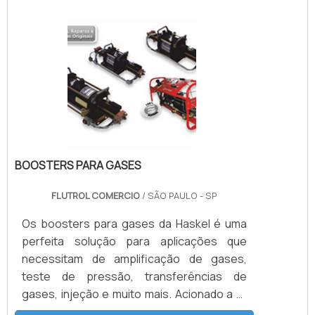
para os quais foram desenvolvidos, e sua
existência é trivial para o funcionamento
seguro e adequado do sistema ao qual o
regulador de pressão é
designado.VANTAGENS FUNDAMENTAIS EM
C.
BOOSTERS PARA GASES
FLUTROL COMERCIO
/ SÃO PAULO - SP
Os boosters para gases da Haskel é uma
perfeita solução para aplicações que
necessitam de amplificação de gases,
teste de pressão, transferências de
gases, injeção e muito mais. Acionado a ar
comprimido, tem o mesmo princípio de