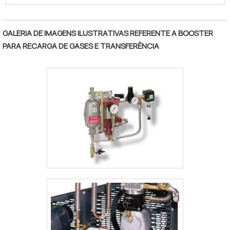
qualidade e produzida sob baixa tolerância.
"
Além disso, é totalmente testada, a bomba
triplex é acionado por motor elétrico, tendo
GALERIA DE IMAGENS ILUSTRATIVAS REFERENTE A BOOSTER
como principal característica altas vazões
PARA RECARGA DE GASES E TRANSFERÊNCIA
de até 54L/min e pressões de até 7.000
psi.INFORMAÇÕES ADIC.