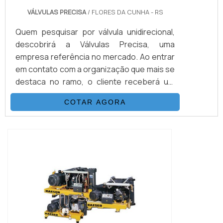
VÁLVULAS PRECISA
/ FLORES DA CUNHA - RS
Quem pesquisar por válvula unidirecional,
descobrirá a Válvulas Precisa, uma
empresa referência no mercado. Ao entrar
em contato com a organização que mais se
destaca no ramo, o cliente receberá um
suporte completo para sanar eventuais
COTAR AGORA
dúvidas sobre o produto a ser
adquirido.Quando o interesse é por válvula
unidirecional, com os melhores
profissionais da Válvulas Precisa o cliente
encontrará excelente custo-benefício e
diversas opções d...