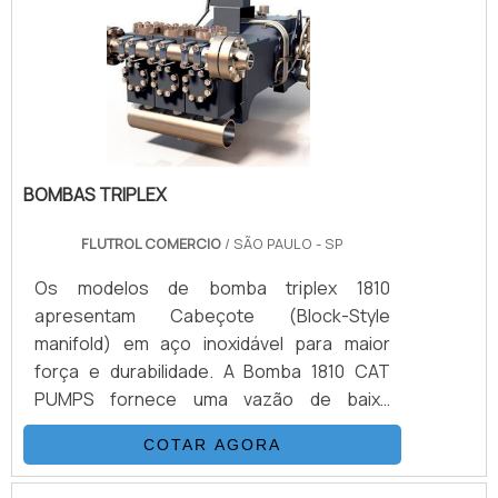
outros.DETALHES BÁSICOS SOBRE O
PRODUTOO serviço é importante para
diversos setores, como por.
BOMBAS TRIPLEX
FLUTROL COMERCIO
/ SÃO PAULO - SP
Os modelos de bomba triplex 1810
apresentam Cabeçote (Block-Style
manifold) em aço inoxidável para maior
força e durabilidade. A Bomba 1810 CAT
PUMPS fornece uma vazão de baixa
pulsação de 11,4 litros por minuto a 10.000
COTAR AGORA
psi. É possível verificar quais as aplicações
do produto: Teste Hidrostático Injeção