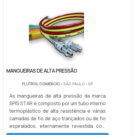
Preparação de Superfícies Ferramentas de
Alta Pressão Prevenção de Blow Off de
BOP Demolição de Concreto.DETALHES
BÁSICAS SOBRE O PRODUTOA função de
uma bomba é converter energia mecânica .
MANGUEIRAS DE ALTA PRESSÃO
FLUTROL COMERCIO
/ SÃO PAULO - SP
As mangueiras de alta pressão da marca
SPIS STAR é composto por um tubo interno
termoplástico de alta resistência e várias
camadas de fio de aço trançados ou de fio
espiralados, eternamente revestida com
uma capa de poliamida (nylon) ou de