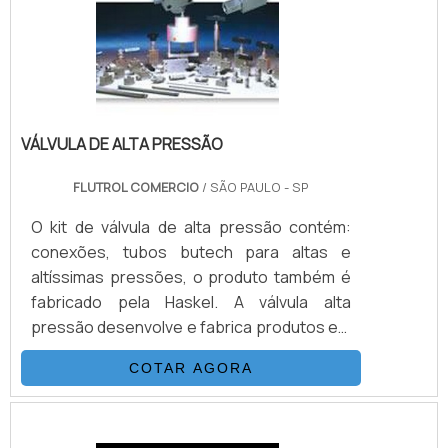
PRODUTOPara que a unidade hidráulica
esteja adequ.
VÁLVULA DE ALTA PRESSÃO
FLUTROL COMERCIO
/ SÃO PAULO - SP
O kit de válvula de alta pressão contém:
conexões, tubos butech para altas e
altíssimas pressões, o produto também é
fabricado pela Haskel. A válvula alta
pressão desenvolve e fabrica produtos em
aço inoxidável, monel e hasteloy, os
COTAR AGORA
principais itens da válvula são válvulas
esfera, agulha, retenção, tubos de
conexões e niple, fornecemos