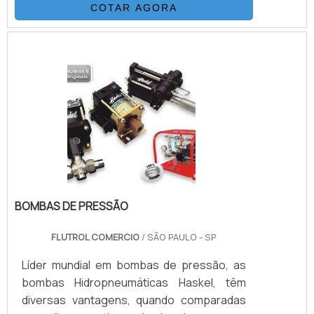
COTAR AGORA
poliuretano.A combinação das mangueiras
é adicionada a um processo único de
trançagem reforçada, o que resulta em
uma mangueira flexível, com as seguintes
propriedades: desenvolvida para alta e
altíssimas pressões (3.200 Bar.), de
excelentes características de.
BOMBAS DE PRESSÃO
FLUTROL COMERCIO
/ SÃO PAULO - SP
Líder mundial em bombas de pressão, as
bombas Hidropneumáticas Haskel, têm
diversas vantagens, quando comparadas