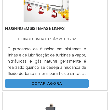
FLUSHING EM SISTEMAS E LINHAS
FLUTROL COMERCIO
/ SÃO PAULO - SP
O processo de flushing em sistemas e
linhas e de lubrificação de turbinas a vapor,
hidráulicas e gás natural geralmente é
realizado quando se deseja a mudança de
fluido de base mineral para fluido sintético
ou entre fluidos minerais ou sintéticos de
COTAR AGORA
diferentes fornecedores. Mão de obra
especializada de acordo com a norma NAS-
1638. Sistemas de coleta de amostras
Equipamentos para venda ou locação Entre