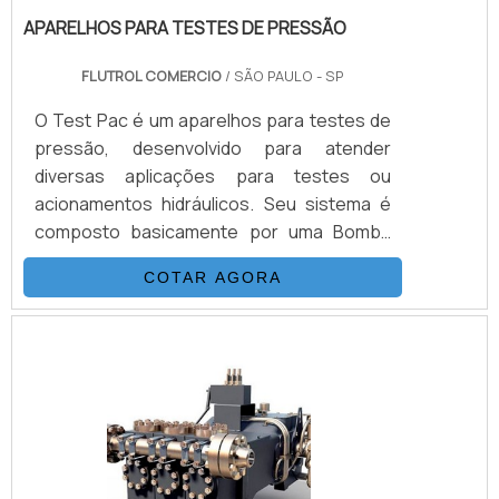
APARELHOS PARA TESTES DE PRESSÃO
FLUTROL COMERCIO
/ SÃO PAULO - SP
O Test Pac é um aparelhos para testes de
pressão, desenvolvido para atender
diversas aplicações para testes ou
acionamentos hidráulicos. Seu sistema é
composto basicamente por uma Bomba
Hidropneumática Haskel, kit de preparação
COTAR AGORA
de ar, conjunto de filtros, válvulas, skid
tubular carbono ou inox, ou tanque inox.As
Bombas Haskel são acionadas a ar
comprimido de compressor ou Nitrogênio,
alguns modelos geram altas pressões
hidráulicas reguláveis até 15.000 psi (1.000
bar), nessas configurações. Para.