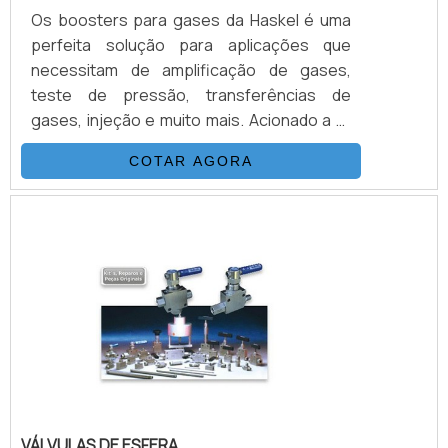
Os boosters para gases da Haskel é uma
perfeita solução para aplicações que
necessitam de amplificação de gases,
teste de pressão, transferências de
gases, injeção e muito mais. Acionado a ar
comprimido, tem o mesmo princípio de
COTAR AGORA
funcionamento que as bombas
hidropneumáticas, relação de área de
pistão, multiplicando a pressão do gás de
suprimento. O Booster para Gases da
Haskel tem duas entradas de gás, uma para
o ar motor e outra para o gás a ser
multiplicado.VANTAGENS QUE PRECISAM
SER DESTACADAS.
VÁLVULAS DE ESFERA