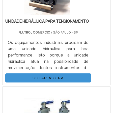
UNIDADE HIDRÁULICA PARA TENSIONAMENTO
FLUTROL COMERCIO
/ SÃO PAULO - SP
Os equipamentos industriais precisam de
uma unidade hidráulica para boa
performance. Isto porque a unidade
hidráulica atua na possibilidade de
movimentação destes instrumentos de
diferentes setores da indústria.Nada mais é
COTAR AGORA
do que um conjunto de componentes,
como o termo já diz, hidráulicos, que
servem para dar força. A unidade hidráulica
para tensionamento pode ser utilizada
desde uma extrusora até uma prensa de
papel.DETALHES IMPORTANTES SOBRE O