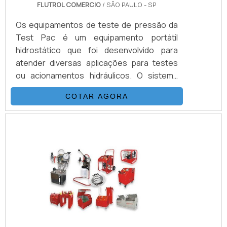
FLUTROL COMERCIO
/ SÃO PAULO - SP
Os equipamentos de teste de pressão da
Test Pac é um equipamento portátil
hidrostático que foi desenvolvido para
atender diversas aplicações para testes
ou acionamentos hidráulicos. O sistema
dos equipamentos de teste é composto
COTAR AGORA
basicamente por uma bomba
hidropneumática da Haskel, kit de
preparação de ar, conjunto de filtros,
válvulas, skid tubular de carbono ou inox e
tanque inox.A vantagem de obter os
equipamentos de teste pressão é o seu
acionamento elétrico convencional, esse
tipo de aparelh.