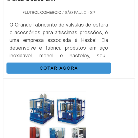
FLUTROL COMERCIO
/ SÃO PAULO - SP
O Grande fabricante de válvulas de esfera
e acessórios para altíssimas pressões, é
uma empresa associada à Haskel. Ela
desenvolve e fabrica produtos em aço
inoxidável, monel e hasteloy, seus
principais ítens são Válvulas Esfera, Agulha,
COTAR AGORA
Retenção, Tubos Conexões e Niple.
Também fornece equipamentos para sub-
sea como válvulas atuadas e conexões.É
IMPORTANTE DESTACAR ALGUMAS
VANTAGENS EM CONTAR COM O
PRODUTOSuas principais aplicações são
sistemas hidráulicos, equipamentos e
sistemas para gases e ap.