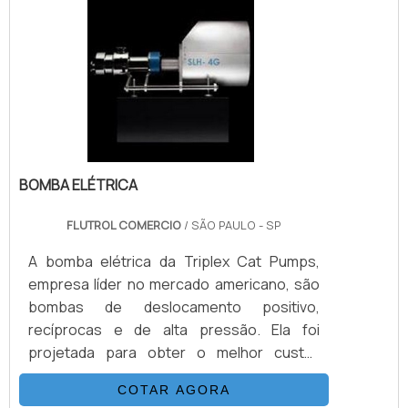
equipamentos sub-sea, como válvulas
atuadas e conexões.INFORMAÇÕES
BÁSICAS SOBRE O PRODUTOA válvula
agulha é revestido em aço inox com bitolas
de 1/8.
BOMBA ELÉTRICA
FLUTROL COMERCIO
/ SÃO PAULO - SP
A bomba elétrica da Triplex Cat Pumps,
empresa líder no mercado americano, são
bombas de deslocamento positivo,
recíprocas e de alta pressão. Ela foi
projetada para obter o melhor custo-
benefício em alta vazão e baixa pulsação, a
COTAR AGORA
bomba foi construída com matérias de