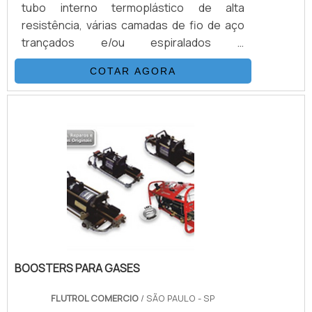
tubo interno termoplástico de alta
resistência, várias camadas de fio de aço
trançados e/ou espiralados e
externamente revestidas com uma capa de
COTAR AGORA
poliamida (nylon) ou poliuretano. Esta
combinação, adicionada a um processo
único de trançagem reforçada, resulta em
uma mangueira flexível, que possui as
seguintes propriedades: Desenvolvida
para alta e altíssimas pressões (3.200 Bar).
Excelentes características de vazão. .
BOOSTERS PARA GASES
FLUTROL COMERCIO
/ SÃO PAULO - SP