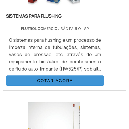
SISTEMAS PARA FLUSHING
FLUTROL COMERCIO
/ SÃO PAULO - SP
O sistemas para flushing é um processo de
limpeza interna de tubulações, sistemas,
vasos de pressão, etc, através de um
equipamento hidráulico de bombeamento
de fluido auto-limpante (HW525/P) sob alta
pressão e vazão. Com objetivo de obter
COTAR AGORA
uma classe de limpeza desejada de acordo
com os procedimentos pré-estabelecidos
de cada sistema.VANTAGENS EM CONTAR
COM ESTE TIPO DE PRODUTOAbaixo, é
possível conferir quais as vantagens em
contar com este tipo de equipamento:
Melhor custo-benefício do mercado.