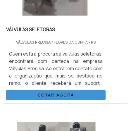
VÁLVULAS SELETORAS
VÁLVULAS PRECISA
/ FLORES DA CUNHA - RS
Quem está à procura de válvulas seletoras,
encontrará com certeza na empresa
Válvulas Precisa. Ao entrar em contato com
a organização que mais se destaca no
ramo, o cliente receberá um suporte
completo para sanar eventuais dúvidas
COTAR AGORA
sobre o produto a ser adquirido.Quando o
quesito é válvulas seletoras, com a melhor
mão de obra da Válvulas Precisa o cliente
poderá contar com excelente custo-
benefício e atendimento eficaz em todo o