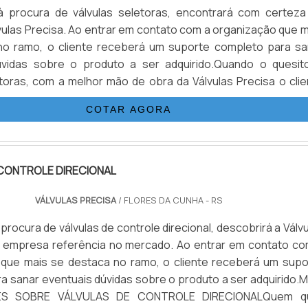
 procura de válvulas seletoras, encontrará com certeza
ulas Precisa. Ao entrar em contato com a organização que m
no ramo, o cliente receberá um suporte completo para sa
úvidas sobre o produto a ser adquirido.Quando o quesit
etoras, com a melhor mão de obra da Válvulas Precisa o clie
r com excelente custo-benefício e atendimento eficaz em t
COTAR AGORA
CONTROLE DIRECIONAL
VÁLVULAS PRECISA
/ FLORES DA CUNHA - RS
rocura de válvulas de controle direcional, descobrirá a Válv
a empresa referência no mercado. Ao entrar em contato co
 que mais se destaca no ramo, o cliente receberá um supo
a sanar eventuais dúvidas sobre o produto a ser adquirido.M
ES SOBRE VÁLVULAS DE CONTROLE DIRECIONALQuem q