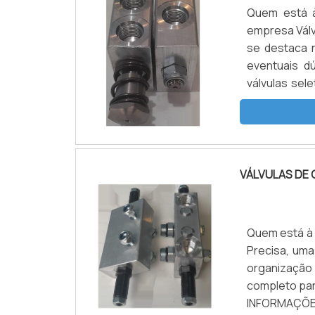
Quem está à
empresa Válv
se destaca 
eventuais d
válvulas sel
poderá conta
o territór...
VÁLVULAS DE 
Quem está à p
Precisa, um
organização
completo par
INFORMAÇÕ