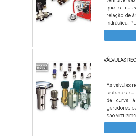
têm diversa
que o merc
relação de 
hidráulica.
pressão de 
ADICIONAIS
acordo com p
VÁLVULAS RE
As válvulas 
sistemas de 
de curva à
geradores de
são virtualm
de acesso 
unidades 