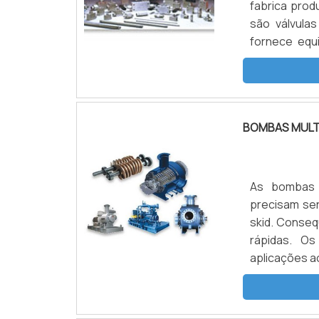
fabrica prod
são válvula
fornece equ
Suas princi
sistemas p
SOBRE O PRO
BOMBAS MULT
As bombas 
precisam se
skid. Conseq
rápidas. O
aplicações a
atendimento
unidades pe
resultando e