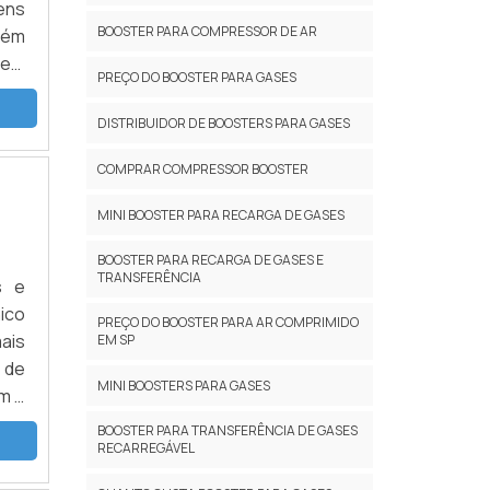
tens
BOOSTER PARA COMPRESSOR DE AR
bém
es.
PREÇO DO BOOSTER PARA GASES
s e
CAS
DISTRIBUIDOR DE BOOSTERS PARA GASES
COMPRAR COMPRESSOR BOOSTER
MINI BOOSTER PARA RECARGA DE GASES
BOOSTER PARA RECARGA DE GASES E
TRANSFERÊNCIA
s e
ico
PREÇO DO BOOSTER PARA AR COMPRIMIDO
ais
EM SP
 de
MINI BOOSTERS PARA GASES
m o
das
BOOSTER PARA TRANSFERÊNCIA DE GASES
RECARREGÁVEL
ão,