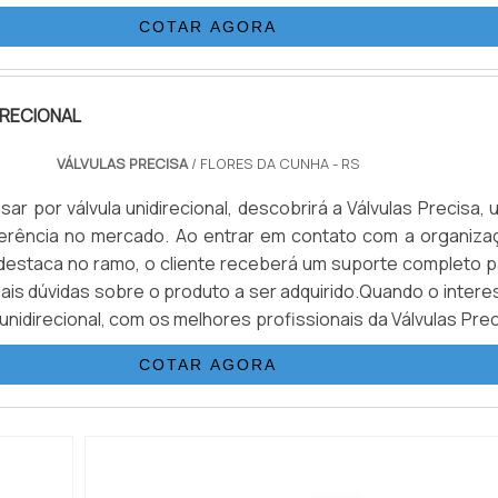
lvulas de controle direcional em uma empresa que preza p
COTAR AGORA
nc...
IRECIONAL
VÁLVULAS PRECISA
/ FLORES DA CUNHA - RS
ar por válvula unidirecional, descobrirá a Válvulas Precisa,
erência no mercado. Ao entrar em contato com a organiza
destaca no ramo, o cliente receberá um suporte completo p
ais dúvidas sobre o produto a ser adquirido.Quando o intere
 unidirecional, com os melhores profissionais da Válvulas Pre
ontrará excelente custo-benefício e diversas opções d...
COTAR AGORA