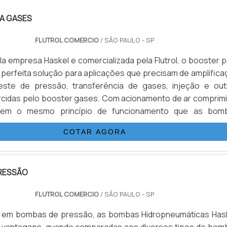
A GASES
FLUTROL COMERCIO
/ SÃO PAULO - SP
la empresa Haskel e comercializada pela Flutrol, o booster 
perfeita solução para aplicações que precisam de amplifica
este de pressão, transferência de gases, injeção e out
cidas pelo booster gases. Com acionamento de ar comprimi
icas, comparando a relação de área de pistão, multiplicand
COTAR AGORA
o gás de suprimento.É IMPORTANTE DESTACAR ALGU
S .
RESSÃO
FLUTROL COMERCIO
/ SÃO PAULO - SP
al em bombas de pressão, as bombas Hidropneumáticas Hask