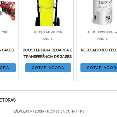
IO
/ SÃO
FLUTROL COMERCIO
/ SÃO
FLUTROL COMERCIO
/ S
PAULO - SP
PAULO - SP
A GASES
BOOSTER PARA RECARGA E
REGULADORES TES
TRANSFERÊNCIA DE GASES
GORA
COTAR AGORA
COTAR AGOR
LETORAS
VÁLVULAS PRECISA
/ FLORES DA CUNHA - RS