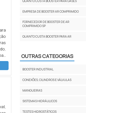
QUANTO CUSTA BOOSTER PARA GASES
EMPRESA DE BOOSTER AR COMPRIMIDO
FORNECEDOR DE BOOSTER DE AR
COMPRIMIDO SP
para
ção
QUANTO CUSTA BOOSTER PARA AR
ras
do,
OUTRAS CATEGORIAS
o a
MAS
BOOSTER INDUSTRIAL
CONEXÕES, CILINDROS E VÁLVULAS
MANGUEIRAS
SISTEMAS HIDRÁULICOS
el,
TESTES HIDROSTÁTICOS