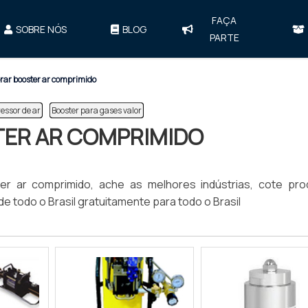
FAÇA
SOBRE NÓS
BLOG
PARTE
ar booster ar comprimido
essor de ar
Booster para gases valor
ER AR COMPRIMIDO
r ar comprimido, ache as melhores indústrias, cote pro
e todo o Brasil gratuitamente para todo o Brasil