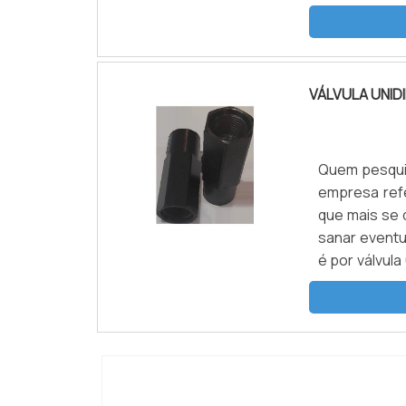
encontrar vá
segurança, e
VÁLVULA UNID
Quem pesquis
empresa ref
que mais se 
sanar eventu
é por válvula
o cliente enc