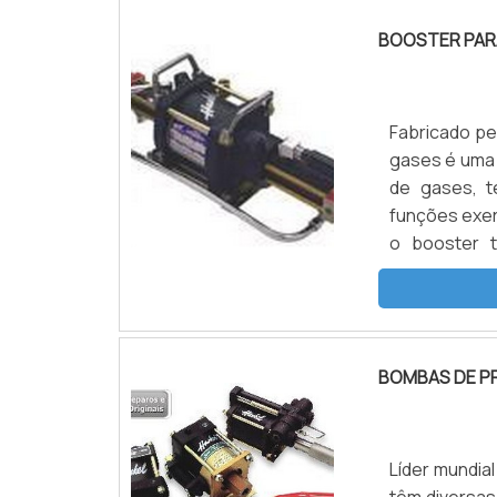
BOOSTER PAR
Fabricado pe
gases é uma 
de gases, t
funções exer
o booster tem o mesmo princípio de funcionamento que as bombas
hidropneumát
pressão d
INFORMAÇÕE
BOMBAS DE P
Líder mundi