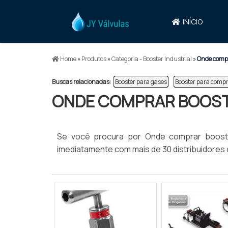
INÍCIO
Home
»
Produtos
»
Categoria - Booster Industrial
»
Onde compr
Buscas relacionadas:
Booster para gases
Booster para compr
ONDE COMPRAR BOOST
Se você procura por Onde comprar booste
imediatamente com mais de 30 distribuidores d