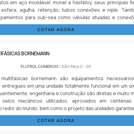
utos em aço inoxidável, monel e hasteloy, seus principais í
s esfera, agulha, retenção, tubos conexões e niple. Tam
ipamentos para sub-sea como válvulas atuadas e conexõ
pais aplicações são sistemas hidráulicos, equipamento
COTAR AGORA
ara gases e aplicações para Sub-Sea.VANTAGENS BÁSI
.
IFÁSICAS BORNEMANN
FLUTROL COMERCIO
/ SÃO PAULO - SP
multifásicas bornemann são equipamentos necessário
r entregues em uma unidade totalmente funcional em um ún
uentemente, engenharia e construção são diretas e muito m
s selos mecânicos utilizados, aprovados em centenas
o redor do mundo, bem como o projeto das unidades garante
 às mais severas normas ambientais. O desenho compacto 
COTAR AGORA
rmite ainda a redução do espaço requerido para instalaç
m .