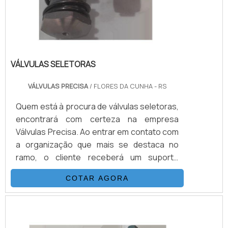
VÁLVULAS SELETORAS
VÁLVULAS PRECISA
/ FLORES DA CUNHA - RS
Quem está à procura de válvulas seletoras,
encontrará com certeza na empresa
Válvulas Precisa. Ao entrar em contato com
a organização que mais se destaca no
ramo, o cliente receberá um suporte
completo para sanar eventuais dúvidas
COTAR AGORA
sobre o produto a ser adquirido.Quando o
quesito é válvulas seletoras, com a melhor
mão de obra da Válvulas Precisa o cliente
poderá contar com excelente custo-