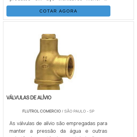
hasteloy, seus principais ítens são válvulas
COTAR AGORA
esfera, agulha, retenção, tubos conexões
e niple. Também fornece equipamentos
para sub-sea como válvulas atuadas e
conexões. Suas principais aplicações são
sistemas hidráulicos, equipamentos e
sistemas para gases e aplicações para
Sub-Sea.VANTAGENS BÁSICAS SOBRE O
PRO.
VÁLVULAS DE ALÍVIO
FLUTROL COMERCIO
/ SÃO PAULO - SP
As válvulas de alívio são empregadas para
manter a pressão da água e outras