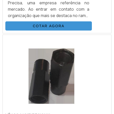
Precisa, uma empresa referência no
mercado. Ao entrar em contato com a
organização que mais se destaca no ramo,
o cliente receberá um suporte completo
COTAR AGORA
para sanar eventuais dúvidas sobre o
produto a ser adquirido.MAIS
INFORMAÇÕES SOBRE VÁLVULAS DE
CONTROLE DIRECIONALQuem quer
encontrar válvulas de controle direcional
em uma empresa que preza pela
segurança, enc...