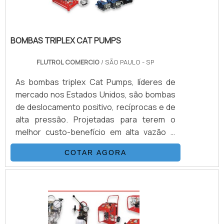
BOMBAS TRIPLEX CAT PUMPS
FLUTROL COMERCIO
/ SÃO PAULO - SP
As bombas triplex Cat Pumps, líderes de
mercado nos Estados Unidos, são bombas
de deslocamento positivo, recíprocas e de
alta pressão. Projetadas para terem o
melhor custo-benefício em alta vazão e
baixa pulsação, são construídas com
COTAR AGORA
materiais de altíssima qualidade, produzidas
sob baixa tolerância, totalmente testadas,
acionadas por motor elétrico, e têm como
principal característica altas vazões, até 54
L/min e pressões até 7.000 psi.As Bombas
Cat Pumps operam com três pistões de