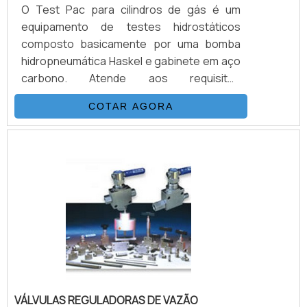
O Test Pac para cilindros de gás é um
equipamento de testes hidrostáticos
composto basicamente por uma bomba
hidropneumática Haskel e gabinete em aço
carbono. Atende aos requisitos
estabelecidos pela portaria INMETRO/IPEM
COTAR AGORA
para testes de expansão volumétrica.
Outros produtos disponíveis são
necessários para a realização do teste,
como camisa d´água, paine de buretas
(Certificado RBC) e etc.Acionados por ar
comprimido de compressor, alguns
modelos conseguem gerar altas pressões
hidráulicas reguláv.
VÁLVULAS REGULADORAS DE VAZÃO