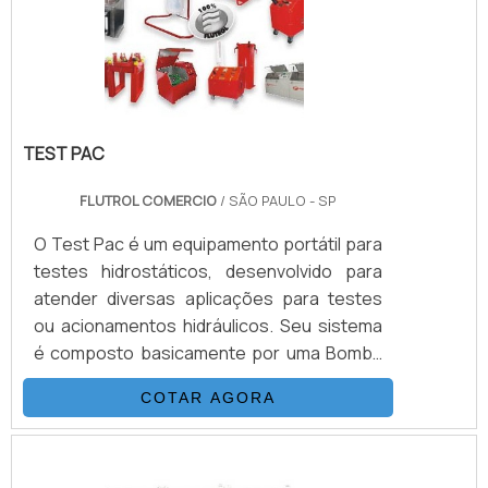
cerâmicas, os.
TEST PAC
FLUTROL COMERCIO
/ SÃO PAULO - SP
O Test Pac é um equipamento portátil para
testes hidrostáticos, desenvolvido para
atender diversas aplicações para testes
ou acionamentos hidráulicos. Seu sistema
é composto basicamente por uma Bomba
Hidropneumática Haskel, kit de preparação
COTAR AGORA
de ar, conjunto de filtros, válvulas, skid
tubular carbono ou inox, ou tanque
inox.INFORMAÇÕES ADICIONAIS SOBRE O