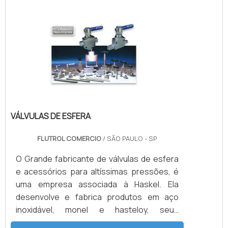
Bombas Haskel são acionadas a ar
comprimido de compressor ou Nitrogênio,
alguns modelos geram altas pressões
hidráulicas reguláveis até 15.000 psi (1.000
bar), nessas configurações. Para.
VÁLVULAS DE ESFERA
FLUTROL COMERCIO
/ SÃO PAULO - SP
O Grande fabricante de válvulas de esfera
e acessórios para altíssimas pressões, é
uma empresa associada à Haskel. Ela
desenvolve e fabrica produtos em aço
inoxidável, monel e hasteloy, seus
principais ítens são Válvulas Esfera, Agulha,