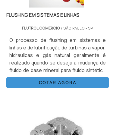
FLUSHING EM SISTEMAS E LINHAS
FLUTROL COMERCIO
/ SÃO PAULO - SP
O processo de flushing em sistemas e
linhas e de lubrificação de turbinas a vapor,
hidráulicas e gás natural geralmente é
realizado quando se deseja a mudança de
fluido de base mineral para fluido sintético
ou entre fluidos minerais ou sintéticos de
COTAR AGORA
diferentes fornecedores. Mão de obra
especializada de acordo com a norma NAS-
1638. Sistemas de coleta de amostras
Equipamentos para venda ou locação Entre
outros.DETALHES BÁSICOS SOBRE O
PRODUTOO serviço é importante para
diversos setores, como por.