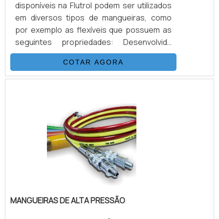
disponíveis na Flutrol podem ser utilizados
em diversos tipos de mangueiras, como
por exemplo as flexíveis que possuem as
seguintes propriedades: Desenvolvida
para alta e altíssimas pressões (3.200 Bar).
COTAR AGORA
Excelentes características de vazão. Baixa
expansão volumétrica. Excepcional
resistência química. Baixo peso e grande
flexibilidade. Resistência a pressões
externas.DETALHES PARA SER
DESTACADOS SOBRE O PRODUTOAs
conexões de mangueiras são
importantíssimas para conec.
MANGUEIRAS DE ALTA PRESSÃO