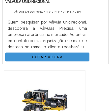
VÁLVULA UNIDIRECIONAL
VÁLVULAS PRECISA
/ FLORES DA CUNHA - RS
Quem pesquisar por válvula unidirecional,
descobrirá a Válvulas Precisa, uma
empresa referência no mercado. Ao entrar
em contato com a organização que mais se
destaca no ramo, o cliente receberá um
suporte completo para sanar eventuais
COTAR AGORA
dúvidas sobre o produto a ser
adquirido.Quando o interesse é por válvula
unidirecional, com os melhores
profissionais da Válvulas Precisa o cliente
encontrará excelente custo-benefício e
diversas opções d...