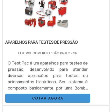
contudo, mantém a flexibilidade interna da
anilha, garantindo um funcionamento .
APARELHOS PARA TESTES DE PRESSÃO
FLUTROL COMERCIO
/ SÃO PAULO - SP
O Test Pac é um aparelhos para testes de
pressão, desenvolvido para atender
diversas aplicações para testes ou
acionamentos hidráulicos. Seu sistema é
composto basicamente por uma Bomba
Hidropneumática Haskel, kit de preparação
COTAR AGORA
de ar, conjunto de filtros, válvulas, skid
tubular carbono ou inox, ou tanque inox.As