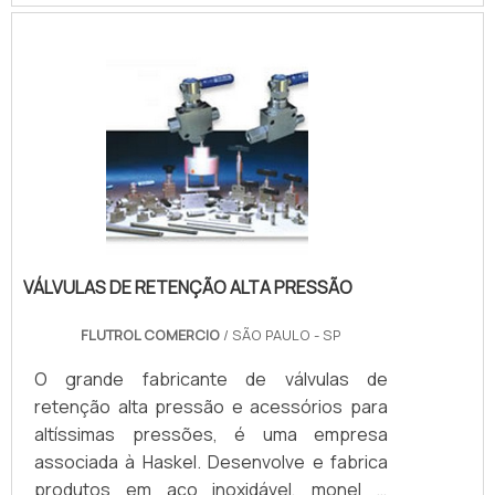
acionamento remoto, controles
automatizados e muito mais.DETALHES
ADICIONAIS SOBRE O PRODUTOAbaixo, é
possível conferir quais as vantagens em
contar com este tipo de equipamento:
Melhor custo-benefício do mercado
Funcionário.
VÁLVULAS DE RETENÇÃO ALTA PRESSÃO
FLUTROL COMERCIO
/ SÃO PAULO - SP
O grande fabricante de válvulas de
retenção alta pressão e acessórios para
altíssimas pressões, é uma empresa
associada à Haskel. Desenvolve e fabrica
produtos em aço inoxidável, monel e