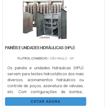
PRODUTOOs equipamentos têm inúmeras
vantagens em relação às bombas
convencionais, podendo aumentar a
velocidade do teste sem perda na
qualidade .
PAINÉIS E UNIDADES HIDRÁULICAS (HPU)
FLUTROL COMERCIO
/ SÃO PAULO - SP
Os painéis e unidades hidráulicas (HPU)
servem para testes hidrostáticos dos mais
diversos, acionamentos hidráulicos ou
controle de poços, assinatura de válvulas,
etc. Com configurações de bombas
podendo chegar até 100.000 psi, opcionais
COTAR AGORA
como sistemas de aquisição de dados,