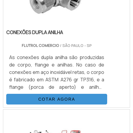
CONEXÕES DUPLA ANILHA
FLUTROL COMERCIO
/ SÃO PAULO - SP
As conexões dupla anilha são produzidas
de corpo, flange e anilhas. No caso de
conexões em aço inoxidável retas, o corpo
é fabricado em ASTM A276 gr TP316, e a
flange (porca de aperto) e anilhas
(dianteira e traseira) também é fabricada
COTAR AGORA
em ASTM A276 gr TP316, porém, com
tratamento de nitretação na anilha
traseira.INFORMAÇÕES ADICIONAIS SOBRE
O PRODUTOEste tipo de produto garante
um endurecimento externo muito grande,