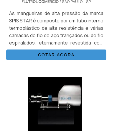
FLUTROL COMERCIO
/ SÃO PAULO - SP
As mangueiras de alta pressão da marca
SPIS STAR é composto por um tubo interno
termoplástico de alta resistência e várias
camadas de fio de aço trançados ou de fio
espiralados, eternamente revestida com
uma capa de poliamida (nylon) ou de
COTAR AGORA
poliuretano.A combinação das mangueiras
é adicionada a um processo único de
trançagem reforçada, o que resulta em
uma mangueira flexível, com as seguintes
propriedades: desenvolvida para alta e
altíssimas pressões (3.200 Bar.), de
excelentes características de.