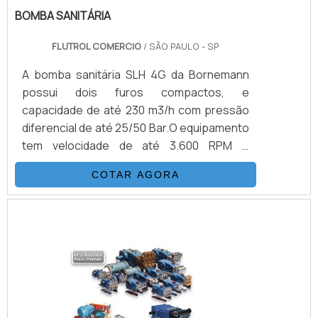
BOMBA SANITÁRIA
FLUTROL COMERCIO
/ SÃO PAULO - SP
A bomba sanitária SLH 4G da Bornemann
possui dois furos compactos, e
capacidade de até 230 m3/h com pressão
diferencial de até 25/50 Bar.O equipamento
tem velocidade de até 3.600 RPM e
viscosidade de um a 1.000.000 cSt, a bomba
COTAR AGORA
tem temperatura máxima de até 200°C e
pulsação menor de 25%.A bomba possui
desenho tubular higiênico e com princípio 2
em 1, que permite bombeamento limpo, isso
acontece graças à ampla gama de
velocidade que atinge até 3600 rpm. As
fases e ciclos do processo de limpeza da.