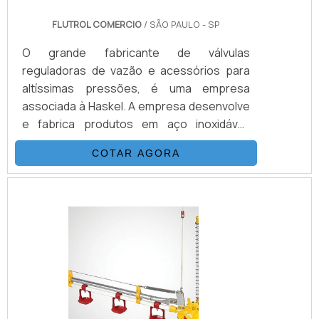
FLUTROL COMERCIO
/ SÃO PAULO - SP
O grande fabricante de válvulas
reguladoras de vazão e acessórios para
altíssimas pressões, é uma empresa
associada à Haskel. A empresa desenvolve
e fabrica produtos em aço inoxidável,
monel e hasteloy, seus principais ítens são
COTAR AGORA
Válvulas Esfera, Agulha, Retenção, Tubos
Conexões e Niple. Também fornece
equipamentos para sub-sea como válvulas
atuadas e conexões. Suas principais
aplicações são sistemas hidráulicos,
equipamentos e sistemas para gases e
aplicações para Sub-Sea.VANTAGENS QUE
NORMALMEN.