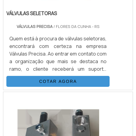
VÁLVULAS SELETORAS
VÁLVULAS PRECISA
/ FLORES DA CUNHA - RS
Quem está à procura de válvulas seletoras,
encontrará com certeza na empresa
Válvulas Precisa. Ao entrar em contato com
a organização que mais se destaca no
ramo, o cliente receberá um suporte
completo para sanar eventuais dúvidas
COTAR AGORA
sobre o produto a ser adquirido.Quando o
quesito é válvulas seletoras, com a melhor
mão de obra da Válvulas Precisa o cliente
poderá contar com excelente custo-
benefício e atendimento eficaz em todo o
territór...