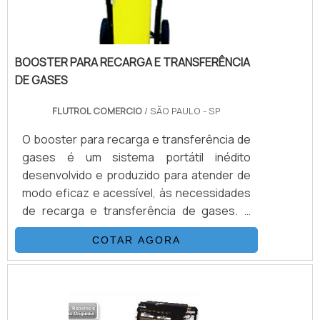
BOOSTER PARA RECARGA E TRANSFERÊNCIA
DE GASES
FLUTROL COMERCIO
/ SÃO PAULO - SP
O booster para recarga e transferência de
gases é um sistema portátil inédito
desenvolvido e produzido para atender de
modo eficaz e acessível, às necessidades
de recarga e transferência de gases. É
possível verificar quais as aplicções a
COTAR AGORA
seguir: Recarga de N2 em disjuntores
Carga de Acumuladores Transferência de
Gases Calibração de Manômetros Teste
de Pressão e Purgação.DETALHES
IMPORTANTES SOBRE O