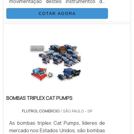
movimentação destes instrumentos de
diferentes setores da indústria.Nada mais é
COTAR AGORA
do que um conjunto de componentes,
como o termo já diz, hidráulicos, que
servem para dar força. A unidade hidráulica
para tensionamento pode ser utilizada
desde uma extrusora até uma prensa de
papel.DETALHES IMPORTANTES SOBRE O
PRODUTOPara que a unidade hidráulica
esteja adequ.
BOMBAS TRIPLEX CAT PUMPS
FLUTROL COMERCIO
/ SÃO PAULO - SP
As bombas triplex Cat Pumps, líderes de
mercado nos Estados Unidos, são bombas