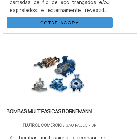
camadas de fio de aço trançados e/ou
espiralados e externamente revestidas
com uma capa de poliamida (nylon) ou
COTAR AGORA
poliuretano. Esta combinação, adicionada a
um processo único de trançagem
reforçada, resulta em uma mangueira
flexível, que possui as seguintes
propriedades: Desenvolvida para alta e
altíssimas pressões (3.200 Bar) Excelentes
características de vazão Baixa expansão
vol.
BOMBAS MULTIFÁSICAS BORNEMANN
FLUTROL COMERCIO
/ SÃO PAULO - SP
As bombas multifásicas bornemann são