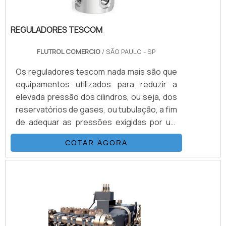
REGULADORES TESCOM
FLUTROL COMERCIO
/ SÃO PAULO - SP
Os reguladores tescom nada mais são que
equipamentos utilizados para reduzir a
elevada pressão dos cilindros, ou seja, dos
reservatórios de gases, ou tubulação, a fim
de adequar as pressões exigidas por um
determinado equipamento ou projeto.São
COTAR AGORA
utensílios desenhados para que haja
compatibilidade somente com os gases
para os quais foram desenvolvidos, e sua
existência é trivial para o funcionamento
seguro e adequado do sistema ao qual o
regulador de pressão é
designado.VANTAGENS FUNDAMENTAIS EM