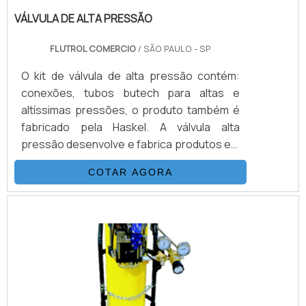
VÁLVULA DE ALTA PRESSÃO
FLUTROL COMERCIO
/ SÃO PAULO - SP
O kit de válvula de alta pressão contém:
conexões, tubos butech para altas e
altíssimas pressões, o produto também é
fabricado pela Haskel. A válvula alta
pressão desenvolve e fabrica produtos em
aço inoxidável, monel e hasteloy, os
COTAR AGORA
principais itens da válvula são válvulas
esfera, agulha, retenção, tubos de
conexões e niple, fornecemos
equipamentos sub-sea, como válvulas
atuadas e conexões.INFORMAÇÕES
BÁSICAS SOBRE O PRODUTOA válvula
agulha é revestido em aço inox com bitolas
de 1/8.