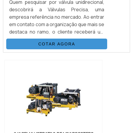
Quem pesquisar por válvula unidirecional,
descobrirá a Válvulas Precisa, uma
empresa referência no mercado. Ao entrar
em contato com a organização que mais se
destaca no ramo, o cliente receberá um
suporte completo para sanar eventuais
COTAR AGORA
dúvidas sobre o produto a ser
adquirido.Quando o interesse é por válvula
unidirecional, com os melhores
profissionais da Válvulas Precisa o cliente
encontrará excelente custo-benefício e
diversas opções d...