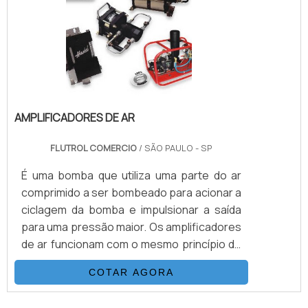
PRODUTOAcionado a ar comprimido, tem o
mesmo princípio de funcionamento que as
bombas hidropn.
AMPLIFICADORES DE AR
FLUTROL COMERCIO
/ SÃO PAULO - SP
É uma bomba que utiliza uma parte do ar
comprimido a ser bombeado para acionar a
ciclagem da bomba e impulsionar a saída
para uma pressão maior. Os amplificadores
de ar funcionam com o mesmo princípio de
operação que as bombas e os
COTAR AGORA
boosters.Multiplicando as pressões
através da relação área de pistões. O
"