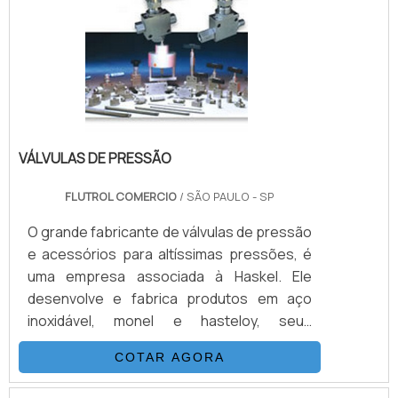
(Certificado RBC) e etc.Acionados por ar
comprimido de compressor, alguns
modelos conseguem gerar altas pressões
hidráulicas reguláv.
VÁLVULAS DE PRESSÃO
FLUTROL COMERCIO
/ SÃO PAULO - SP
O grande fabricante de válvulas de pressão
e acessórios para altíssimas pressões, é
uma empresa associada à Haskel. Ele
desenvolve e fabrica produtos em aço
inoxidável, monel e hasteloy, seus
principais ítens são válvulas, esfera, agulha,
COTAR AGORA
retenção, tubos conexões e niple.
Normalmente, as válvulas hidráulicas são