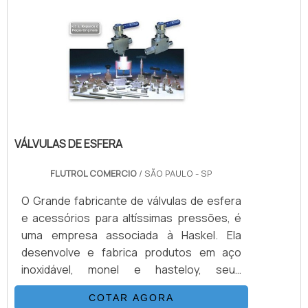
VÁLVULAS DE ESFERA
FLUTROL COMERCIO
/ SÃO PAULO - SP
O Grande fabricante de válvulas de esfera
e acessórios para altíssimas pressões, é
uma empresa associada à Haskel. Ela
desenvolve e fabrica produtos em aço
inoxidável, monel e hasteloy, seus
principais ítens são Válvulas Esfera, Agulha,
COTAR AGORA
Retenção, Tubos Conexões e Niple.