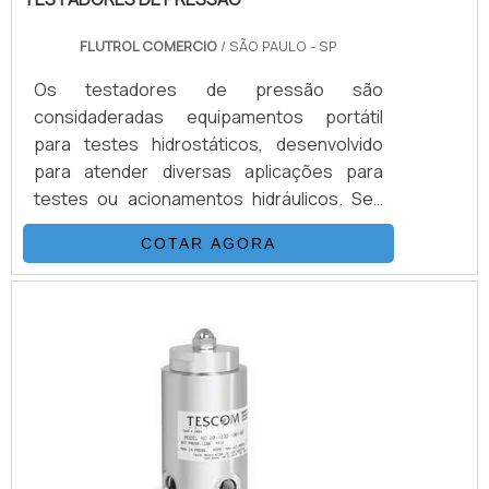
FLUTROL COMERCIO
/ SÃO PAULO - SP
Os testadores de pressão são
considaderadas equipamentos portátil
para testes hidrostáticos, desenvolvido
para atender diversas aplicações para
testes ou acionamentos hidráulicos. Seu
sistema é composto basicamente por uma
COTAR AGORA
Bomba Hidropneumática Haskel, kit de
preparação de ar, conjunto de filtros,
válvulas, skid tubular carbono ou inox, ou
tanque inox. É importante contar com uma
distribuidora autorizada e exclusiva para
todo Brasil das mais renomadas e
conceituadas empresas internacionais que
p.