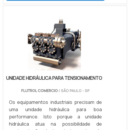
Também fornece equipamentos para sub-
sea como válvulas atuadas e conexões.É
IMPORTANTE DESTACAR ALGUMAS
VANTAGENS EM CONTAR COM O
PRODUTOSuas principais aplicações são
sistemas hidráulicos, equipamentos e
sistemas para gases e ap.
UNIDADE HIDRÁULICA PARA TENSIONAMENTO
FLUTROL COMERCIO
/ SÃO PAULO - SP
Os equipamentos industriais precisam de
uma unidade hidráulica para boa
performance. Isto porque a unidade
hidráulica atua na possibilidade de