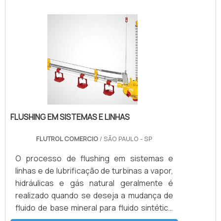
nomeadas de acordo com a sua função
mais básica. Sendo assim, elas podem ser
válvulas de segurança, de descarga, de
frenagem, redutora de pressão, de
sequência, entre outras.VANTAGENS BÁ.
FLUSHING EM SISTEMAS E LINHAS
FLUTROL COMERCIO
/ SÃO PAULO - SP
O processo de flushing em sistemas e
linhas e de lubrificação de turbinas a vapor,
hidráulicas e gás natural geralmente é
realizado quando se deseja a mudança de
fluido de base mineral para fluido sintético
ou entre fluidos minerais ou sintéticos de