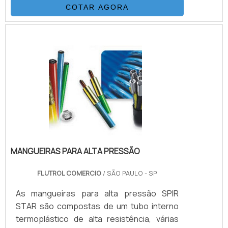
COTAR AGORA
diferentes fornecedores. Mão de obra
especializada de acordo com a norma NAS-
1638. Sistemas de coleta de amostras
Equipamentos para venda ou locação Entre
outros.DETALHES BÁSICOS SOBRE O
PRODUTOO serviço é importante para
diversos setores, como por.
MANGUEIRAS PARA ALTA PRESSÃO
FLUTROL COMERCIO
/ SÃO PAULO - SP
As mangueiras para alta pressão SPIR
STAR são compostas de um tubo interno
termoplástico de alta resistência, várias