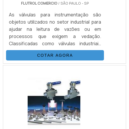
FLUTROL COMERCIO
/ SÃO PAULO - SP
As válvulas para instrumentação são
objetos utilizados no setor industrial para
ajudar na leitura de vazões ou em
processos que exigem a vedação.
Classificadas como válvulas industriais
como ensaio de pressão, as válvulas
COTAR AGORA
instrumentação são produzidas de acordo
com a norma ISO 5208, de modo a
assegurar a eficiência, a segurança e a alta
qualidade do produto.DETALHES
ADICIONAIS SOBRE O PRODUTODito isso é
válido destacar, pelo menos, três modelos
de válvulas instrumentação oferecidos
pelo mercado..