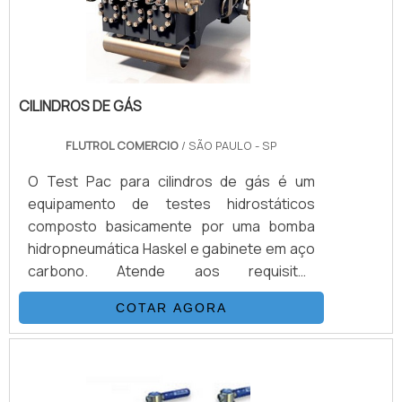
C.
CILINDROS DE GÁS
FLUTROL COMERCIO
/ SÃO PAULO - SP
O Test Pac para cilindros de gás é um
equipamento de testes hidrostáticos
composto basicamente por uma bomba
hidropneumática Haskel e gabinete em aço
carbono. Atende aos requisitos
estabelecidos pela portaria INMETRO/IPEM
COTAR AGORA
para testes de expansão volumétrica.
Outros produtos disponíveis são
necessários para a realização do teste,
como camisa d´água, paine de buretas