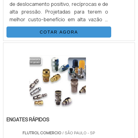
de deslocamento positivo, recíprocas e de
alta pressão. Projetadas para terem o
melhor custo-benefício em alta vazão e
baixa pulsação, são construídas com
COTAR AGORA
materiais de altíssima qualidade, produzidas
sob baixa tolerância, totalmente testadas,
acionadas por motor elétrico, e têm como
principal característica altas vazões, até 54
L/min e pressões até 7.000 psi.As Bombas
Cat Pumps operam com três pistões de
cerâmicas, os.
ENGATES RÁPIDOS
FLUTROL COMERCIO
/ SÃO PAULO - SP