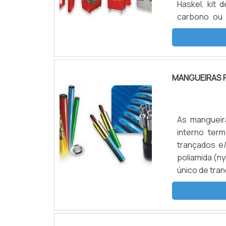
Haskel, kit 
carbono ou 
comprimido 
pressões hidr
MANGUEIRAS 
As mangueir
interno term
trançados e
poliamida (n
único de tra
as seguintes
(3.200 Bar) E