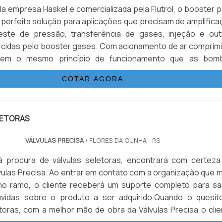
la empresa Haskel e comercializada pela Flutrol, o booster 
perfeita solução para aplicações que precisam de amplifica
este de pressão, transferência de gases, injeção e out
cidas pelo booster gases. Com acionamento de ar comprimi
icas, comparando a relação de área de pistão, multiplicand
COTAR AGORA
.
LETORAS
VÁLVULAS PRECISA
/ FLORES DA CUNHA - RS
 procura de válvulas seletoras, encontrará com certeza
ulas Precisa. Ao entrar em contato com a organização que m
no ramo, o cliente receberá um suporte completo para sa
úvidas sobre o produto a ser adquirido.Quando o quesit
etoras, com a melhor mão de obra da Válvulas Precisa o clie
r com excelente custo-benefício e atendimento eficaz em t