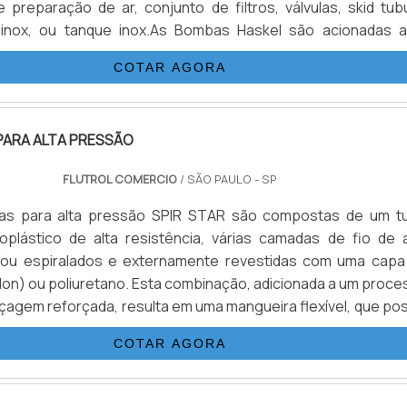
de preparação de ar, conjunto de filtros, válvulas, skid tub
inox, ou tanque inox.As Bombas Haskel são acionadas a
de compressor ou Nitrogênio, alguns modelos geram al
COTAR AGORA
áulicas reguláveis até 15.000 psi (1.000 bar), nessas configu.
PARA ALTA PRESSÃO
FLUTROL COMERCIO
/ SÃO PAULO - SP
as para alta pressão SPIR STAR são compostas de um t
oplástico de alta resistência, várias camadas de fio de 
/ou espiralados e externamente revestidas com uma capa
ylon) ou poliuretano. Esta combinação, adicionada a um proc
nçagem reforçada, resulta em uma mangueira flexível, que po
 propriedades: Desenvolvida para alta e altíssimas press
COTAR AGORA
xcelentes características de vazão Baixa expansão vol.