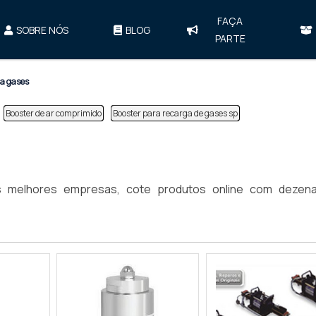
FAÇA
SOBRE NÓS
BLOG
PARTE
ra gases
Booster de ar comprimido
Booster para recarga de gases sp
s melhores empresas, cote produtos online com dezen