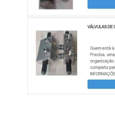
o territór...
VÁLVULAS DE 
Quem está à p
Precisa, um
organização
completo par
INFORMAÇÕ
encontrar vá
segurança, e