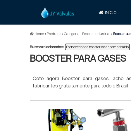
INÍCIO
Home
»
Produtos
»
Categoria - Booster Industrial
»
Booster pa
Buscas relacionadas:
Fornecedor de booster de ar comprimido
BOOSTER PARA GASES
Cote agora Booster para gases, ache a
fabricantes gratuitamente para todo o Brasil