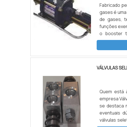
Fabricado pe
gases é uma 
de gases, t
funções exer
o booster tem o mesmo princípio de funcionamento que as bombas
hidropneumát
pressão do ..
VÁLVULAS SE
Quem está à
empresa Válv
se destaca 
eventuais d
válvulas sel
poderá conta