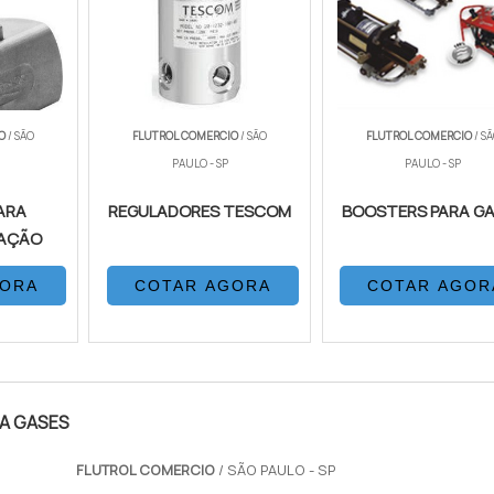
IO
/ SÃO
FLUTROL COMERCIO
/ SÃO
FLUTROL COMERCIO
/ S
PAULO - SP
PAULO - SP
ARA
REGULADORES TESCOM
BOOSTERS PARA G
AÇÃO
GORA
COTAR AGORA
COTAR AGOR
A GASES
FLUTROL COMERCIO
/ SÃO PAULO - SP