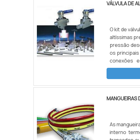
VÁLVULA DE A
O kit de vál
altíssimas pr
pressão dese
os principais
conexões e
atuadas e 
agulha é reve
MANGUEIRAS 
As mangueira
interno term