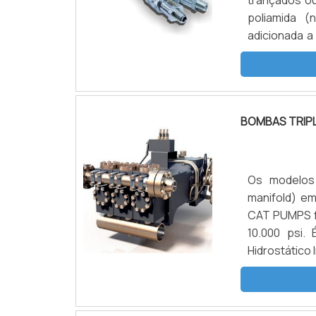
trançados o
poliamida (
adicionada a
uma mangueir
alta e altíss
BOMBAS TRIP
Os modelos 
manifold) em
CAT PUMPS fo
10.000 psi.
Hidrostático
Prevenção d
SOBRE O PRO