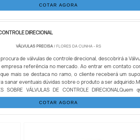
COTAR AGORA
CONTROLE DIRECIONAL
VÁLVULAS PRECISA
/ FLORES DA CUNHA - RS
rocura de válvulas de controle direcional, descobrirá a Válv
a empresa referência no mercado. Ao entrar em contato co
 que mais se destaca no ramo, o cliente receberá um supo
a sanar eventuais dúvidas sobre o produto a ser adquirido.M
ES SOBRE VÁLVULAS DE CONTROLE DIRECIONALQuem q
lvulas de controle direcional em uma empresa que preza p
COTAR AGORA
nc...