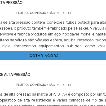
LTA PRESSÃO
FLUTROL COMERCIO
/ SÃO PAULO - SP
vula de alta pressão contém: conexões, tubos butech para alt
essões, o produto também é fabricado pela Haskel. A válvula 
nvolve e fabrica produtos em aço inoxidável, monel e hastel
 itens da válvula são válvulas esfera, agulha, retenção, tubo
 niple, fornecemos equipamentos sub-sea, como válvu
conexões.INFORMAÇÕES BÁSICAS SOBRE O PRODUTOA válv
COTAR AGORA
stido em aço inox com bitolas de 1/8.
DE ALTA PRESSÃO
FLUTROL COMERCIO
/ SÃO PAULO - SP
s de alta pressão da marca SPIS STAR é composto por um t
oplástico de alta resistência e várias camadas de fio de 