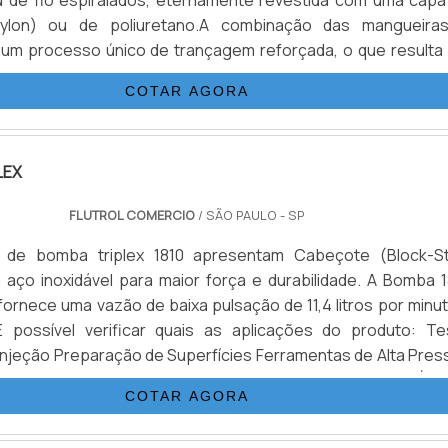
u de fio espiralados, eternamente revestida com uma capa
nylon) ou de poliuretano.A combinação das mangueira
 um processo único de trançagem reforçada, o que resulta
a flexível, com as seguintes propriedades: desenvolvida p
COTAR AGORA
imas pressões (3.200 Bar.), de excelentes características de.
LEX
FLUTROL COMERCIO
/ SÃO PAULO - SP
de bomba triplex 1810 apresentam Cabeçote (Block-St
 aço inoxidável para maior força e durabilidade. A Bomba 1
rnece uma vazão de baixa pulsação de 11,4 litros por minut
 É possível verificar quais as aplicações do produto: Te
 Injeção Preparação de Superfícies Ferramentas de Alta Pres
e Blow Off de BOP Demolição de Concreto.DETALHES BÁSI
COTAR AGORA
DUTOA função de uma bomba é converter energia mecânica 