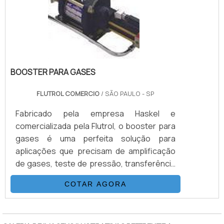
mesmo princípio de funcionamento que as
bombas hidropn.
BOOSTER PARA GASES
FLUTROL COMERCIO
/ SÃO PAULO - SP
Fabricado pela empresa Haskel e
comercializada pela Flutrol, o booster para
gases é uma perfeita solução para
aplicações que precisam de amplificação
de gases, teste de pressão, transferência
de gases, injeção e outras funções
COTAR AGORA
exercidas pelo booster gases. Com
acionamento de ar comprimido, o booster
"
tem o mesmo princípio de funcionamento