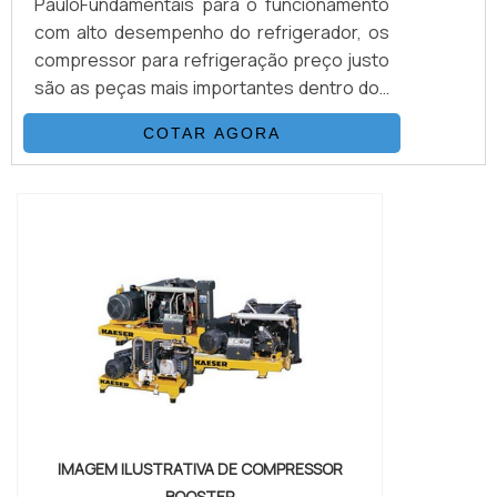
PauloFundamentais para o funcionamento
com alto desempenho do refrigerador, os
compressor para refrigeração preço justo
são as peças mais importantes dentro dos
sistemas de refrigeração do aparelho,
COTAR AGORA
visto que sem eles o refrigerador não
funcionará. Sua função está em permitir
que a temperatura e pressão do vapor
refrigerante recebido, que é baixa, possa
ser elevada e ir para outros componentes
do aparelho....
IMAGEM ILUSTRATIVA DE COMPRESSOR
BOOSTER