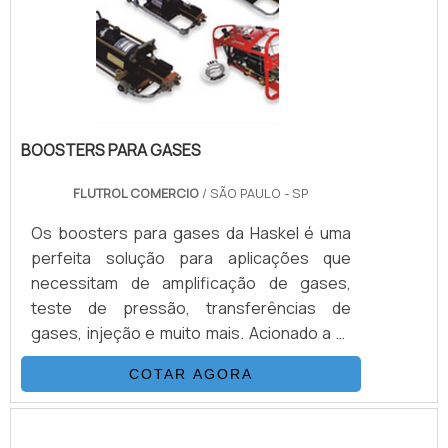
de até 54L/min e pressões de até 7.000
psi.INFORMAÇÕES ADIC.
BOOSTERS PARA GASES
FLUTROL COMERCIO
/ SÃO PAULO - SP
Os boosters para gases da Haskel é uma
perfeita solução para aplicações que
necessitam de amplificação de gases,
teste de pressão, transferências de
gases, injeção e muito mais. Acionado a ar
comprimido, tem o mesmo princípio de
COTAR AGORA
funcionamento que as bombas
hidropneumáticas, relação de área de
pistão, multiplicando a pressão do gás de