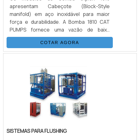
apresentam Cabeçote (Block-Style
manifold) em aço inoxidável para maior
força e durabilidade. A Bomba 1810 CAT
PUMPS fornece uma vazão de baixa
pulsação de 11,4 litros por minuto a 10.000
COTAR AGORA
psi. É possível verificar quais as aplicações
do produto: Teste Hidrostático Injeção
Preparação de Superfícies Ferramentas de
Alta Pressão Prevenção de Blow Off de
BOP Demolição de Concreto.DETALHES
BÁSICAS SOBRE O PRODUTOA função de
uma bomba é converter energia mecânica .
SISTEMAS PARA FLUSHING