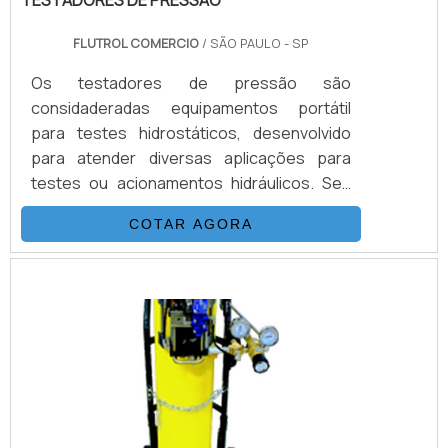
FLUTROL COMERCIO
/ SÃO PAULO - SP
Os testadores de pressão são
considaderadas equipamentos portátil
para testes hidrostáticos, desenvolvido
para atender diversas aplicações para
testes ou acionamentos hidráulicos. Seu
sistema é composto basicamente por uma
COTAR AGORA
Bomba Hidropneumática Haskel, kit de
preparação de ar, conjunto de filtros,
válvulas, skid tubular carbono ou inox, ou
tanque inox. É importante contar com uma
distribuidora autorizada e exclusiva para
todo Brasil das mais renomadas e
conceituadas empresas internacionais que
p.