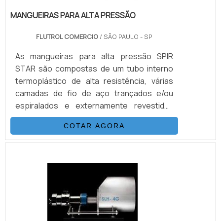
MANGUEIRAS PARA ALTA PRESSÃO
FLUTROL COMERCIO
/ SÃO PAULO - SP
As mangueiras para alta pressão SPIR
STAR são compostas de um tubo interno
termoplástico de alta resistência, várias
camadas de fio de aço trançados e/ou
espiralados e externamente revestidas
com uma capa de poliamida (nylon) ou
COTAR AGORA
poliuretano. Esta combinação, adicionada a
um processo único de trançagem
reforçada, resulta em uma mangueira
flexível, que possui as seguintes
propriedades: Desenvolvida para alta e
altíssimas pressões (3.200 Bar) Excelentes
características de vazão Baixa expansão
vol.