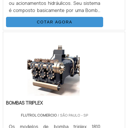
ou acionamentos hidráulicos. Seu sistema
é composto basicamente por uma Bomba
Hidropneumática Haskel, kit de preparação
COTAR AGORA
de ar, conjunto de filtros, válvulas, skid
tubular carbono ou inox, ou tanque
inox.INFORMAÇÕES ADICIONAIS SOBRE O
PRODUTOOs equipamentos têm inúmeras
vantagens em relação às bombas
convencionais, podendo aumentar a
velocidade do teste sem perda na
qualidade .
BOMBAS TRIPLEX
FLUTROL COMERCIO
/ SÃO PAULO - SP
Os modelos de bomba triplex 1810