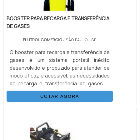
BOOSTER PARA RECARGA E TRANSFERÊNCIA
DE GASES
FLUTROL COMERCIO
/ SÃO PAULO - SP
O booster para recarga e transferência de
gases é um sistema portátil inédito
desenvolvido e produzido para atender de
modo eficaz e acessível, às necessidades
de recarga e transferência de gases. É
possível verificar quais as aplicções a
COTAR AGORA
seguir: Recarga de N2 em disjuntores
Carga de Acumuladores Transferência de
Gases Calibração de Manômetros Teste
de Pressão e Purgação.DETALHES
IMPORTANTES SOBRE O
PRODUTOAcionado a ar comprimido, tem o