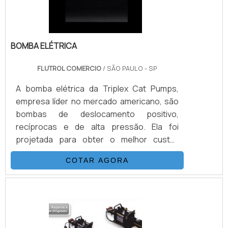
BOMBA ELÉTRICA
FLUTROL COMERCIO
/ SÃO PAULO - SP
A bomba elétrica da Triplex Cat Pumps,
empresa líder no mercado americano, são
bombas de deslocamento positivo,
recíprocas e de alta pressão. Ela foi
projetada para obter o melhor custo-
benefício em alta vazão e baixa pulsação, a
COTAR AGORA
bomba foi construída com matérias de
qualidade e produzida sob baixa tolerância.
Além disso, é totalmente testada, a bomba
triplex é acionado por motor elétrico, tendo
como principal característica altas vazões