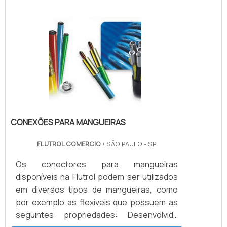
na aquisição de produtos seguros e de
altíssima qualidade.Os fabricantes buscam
a excelência em sua produção e o mercado
consumidor exige procedimentos de
testes cada vez mais rigorosos.
CONEXÕES PARA MANGUEIRAS
FLUTROL COMERCIO
/ SÃO PAULO - SP
Os conectores para mangueiras
disponíveis na Flutrol podem ser utilizados
em diversos tipos de mangueiras, como
por exemplo as flexíveis que possuem as
seguintes propriedades: Desenvolvida