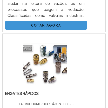
ajudar na leitura de vazões ou em
processos que exigem a vedação.
Classificadas como válvulas industriais
como ensaio de pressão, as válvulas
COTAR AGORA
instrumentação são produzidas de acordo
com a norma ISO 5208, de modo a
assegurar a eficiência, a segurança e a alta
qualidade do produto.DETALHES
ADICIONAIS SOBRE O PRODUTODito isso é
válido destacar, pelo menos, três modelos
de válvulas instrumentação oferecidos
pelo mercado..
ENGATES RÁPIDOS
FLUTROL COMERCIO
/ SÃO PAULO - SP