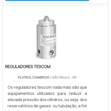
os produtos são virtualmente livres de
manutenção, são adaptados para serviço
em áreas de acesso restrito. Além disso, o
tamanho compacto e peso dessas
unidades permitem instalação onde o
espaço e peso trariam dificuldades.INFO.
REGULADORES TESCOM
FLUTROL COMERCIO
/ SÃO PAULO - SP
Os reguladores tescom nada mais são que
equipamentos utilizados para reduzir a
elevada pressão dos cilindros, ou seja, dos
reservatórios de gases, ou tubulação, a fim