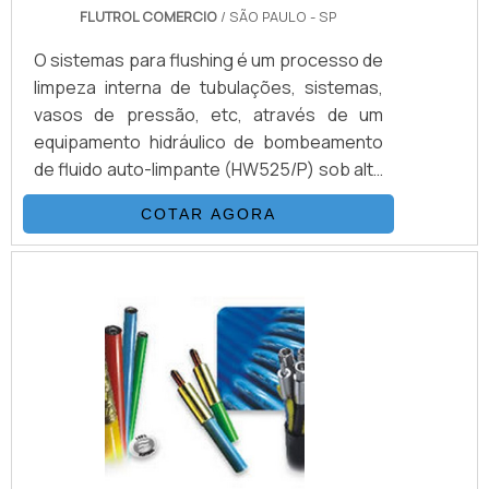
FLUTROL COMERCIO
/ SÃO PAULO - SP
O sistemas para flushing é um processo de
limpeza interna de tubulações, sistemas,
vasos de pressão, etc, através de um
equipamento hidráulico de bombeamento
de fluido auto-limpante (HW525/P) sob alta
pressão e vazão. Com objetivo de obter
COTAR AGORA
uma classe de limpeza desejada de acordo
com os procedimentos pré-estabelecidos
de cada sistema.VANTAGENS EM CONTAR
COM ESTE TIPO DE PRODUTOAbaixo, é
possível conferir quais as vantagens em
contar com este tipo de equipamento:
Melhor custo-benefício do mercado.