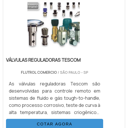
suprimento. O Booster para Gases da
Haskel tem duas entradas de gás, uma para
o ar motor e outra para o gás a ser
multiplicado.VANTAGENS QUE PRECISAM
SER DESTACADAS.
VÁLVULAS REGULADORAS TESCOM
FLUTROL COMERCIO
/ SÃO PAULO - SP
As válvulas reguladoras Tescom são
desenvolvidas para controle remoto em
sistemas de fluido e gás tough-to-handle,
como processo corrosivo, teste de curva à
alta temperatura, sistemas criogênicos,
amostragem de geradores de vapor, e
COTAR AGORA
ambientes arriscados. Vale destacar que