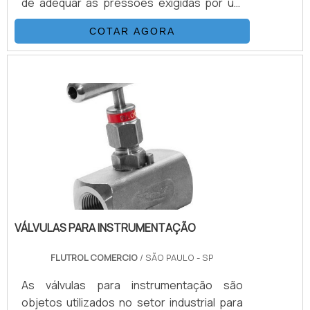
de adequar as pressões exigidas por um
determinado equipamento ou projeto.São
COTAR AGORA
utensílios desenhados para que haja
compatibilidade somente com os gases
para os quais foram desenvolvidos, e sua
existência é trivial para o funcionamento
seguro e adequado do sistema ao qual o
regulador de pressão é
designado.VANTAGENS FUNDAMENTAIS EM
C.
VÁLVULAS PARA INSTRUMENTAÇÃO
FLUTROL COMERCIO
/ SÃO PAULO - SP
As válvulas para instrumentação são
objetos utilizados no setor industrial para