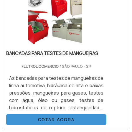
BANCADAS PARA TESTES DE MANGUEIRAS
FLUTROL COMERCIO
/ SÃO PAULO - SP
As bancadas para testes de mangueiras de
linha automotiva, hidráulica de alta e baixas
pressões, mangueiras para gases, testes
com água, óleo ou gases, testes de
hidrostáticos de ruptura, estanqueidade,
etc. O Consumo industrial de mangueiras
COTAR AGORA
está crescendo numa velocidade
impressionante, assim como as exigências