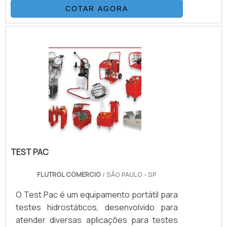
para alta e altíssimas pressões (3.200 Bar).
COTAR AGORA
Excelentes características de vazão. Baixa
expansão volumétrica. Excepcional
resistência química. Baixo peso e grande
flexibilidade. Resistência a pressões
externas.DETALHES PARA SER
DESTACADOS SOBRE O PRODUTOAs
conexões de mangueiras são
importantíssimas para conec.
TEST PAC
FLUTROL COMERCIO
/ SÃO PAULO - SP
O Test Pac é um equipamento portátil para
testes hidrostáticos, desenvolvido para
atender diversas aplicações para testes