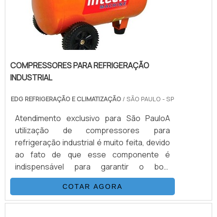
COMPRESSORES PARA REFRIGERAÇÃO
INDUSTRIAL
EDG REFRIGERAÇÃO E CLIMATIZAÇÃO
/ SÃO PAULO - SP
Atendimento exclusivo para São PauloA
utilização de compressores para
refrigeração industrial é muito feita, devido
ao fato de que esse componente é
indispensável para garantir o bom
funcionamento de todos os outros
COTAR AGORA
elementos que compõem o sistema de
resfriamento.GARANTIA DE UM ALTO
DESEMPENHOAté porque, os