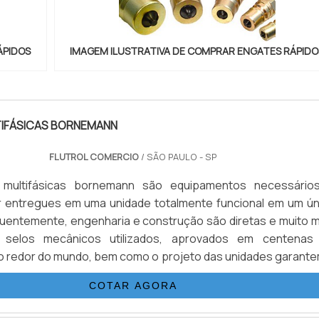
ÁPIDOS
IMAGEM ILUSTRATIVA DE COMPRAR ENGATES RÁPIDO
IFÁSICAS BORNEMANN
FLUTROL COMERCIO
/ SÃO PAULO - SP
multifásicas bornemann são equipamentos necessário
r entregues em uma unidade totalmente funcional em um ún
uentemente, engenharia e construção são diretas e muito m
s selos mecânicos utilizados, aprovados em centenas
o redor do mundo, bem como o projeto das unidades garante
 às mais severas normas ambientais. O desenho compacto 
COTAR AGORA
rmite ainda a redução do espaço requerido para instalaç
m .