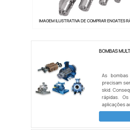
IMAGEM ILUSTRATIVA DE COMPRAR ENGATES R
"
BOMBAS MULT
As bombas 
precisam se
skid. Conseq
rápidas. O
aplicações a
atendimento
unidades pe
resultando e