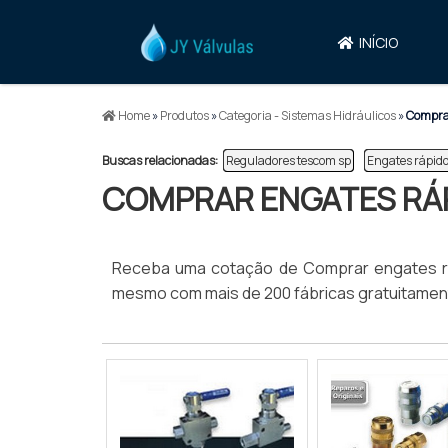
INÍCIO
Home
»
Produtos
»
Categoria - Sistemas Hidráulicos
»
Comprar
Buscas relacionadas:
Reguladores tescom sp
Engates rápid
COMPRAR ENGATES RÁ
Receba uma cotação de Comprar engates r
mesmo com mais de 200 fábricas gratuitament