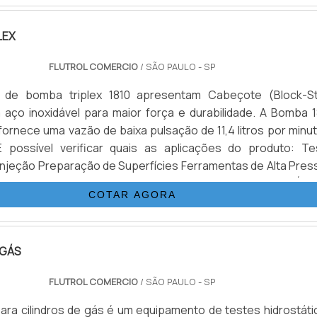
 e sistemas para gases e ap.
LEX
FLUTROL COMERCIO
/ SÃO PAULO - SP
de bomba triplex 1810 apresentam Cabeçote (Block-St
 aço inoxidável para maior força e durabilidade. A Bomba 1
rnece uma vazão de baixa pulsação de 11,4 litros por minut
 É possível verificar quais as aplicações do produto: Te
 Injeção Preparação de Superfícies Ferramentas de Alta Pres
e Blow Off de BOP Demolição de Concreto.DETALHES BÁSI
COTAR AGORA
DUTOA função de uma bomba é converter energia mecânica 
 GÁS
FLUTROL COMERCIO
/ SÃO PAULO - SP
ara cilindros de gás é um equipamento de testes hidrostáti