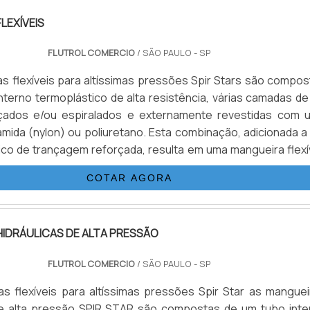
LEXÍVEIS
FLUTROL COMERCIO
/ SÃO PAULO - SP
s flexíveis para altíssimas pressões Spir Stars são compos
nterno termoplástico de alta resistência, várias camadas de
çados e/ou espiralados e externamente revestidas com 
amida (nylon) ou poliuretano. Esta combinação, adicionada a
co de trançagem reforçada, resulta em uma mangueira flexív
s seguintes propriedades: Desenvolvida para alta e altíssi
COTAR AGORA
00 Bar). Excelentes características de vazão. .
IDRÁULICAS DE ALTA PRESSÃO
FLUTROL COMERCIO
/ SÃO PAULO - SP
s flexíveis para altíssimas pressões Spir Star as manguei
 de alta pressão SPIR STAR são compostas de um tubo inte