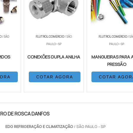
IO
/ SÃO
FLUTROL COMERCIO
/ SÃO
FLUTROL COMERCIO
/ S
PAULO - SP
PAULO - SP
PIDOS
CONEXÕES DUPLA ANILHA
MANGUEIRAS PARA 
PRESSÃO
GORA
COTAR AGORA
COTAR AGOR
TRO DE ROSCA DANFOS
EDG REFRIGERAÇÃO E CLIMATIZAÇÃO
/ SÃO PAULO - SP