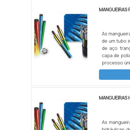
MANGUEIRAS F
As mangueira
de um tubo i
de aço tran
capa de poli
processo úni
que possui a
pressões (3.2
MANGUEIRAS H
As mangueira
hidráulicas