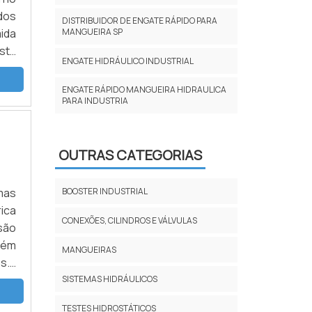
dos
DISTRIBUIDOR DE ENGATE RÁPIDO PARA
ida
MANGUEIRA SP
sta
ENGATE HIDRÁULICO INDUSTRIAL
da,
es:
ENGATE RÁPIDO MANGUEIRA HIDRAULICA
PARA INDUSTRIA
OUTRAS CATEGORIAS
BOOSTER INDUSTRIAL
mas
ica
CONEXÕES, CILINDROS E VÁLVULAS
são
bém
MANGUEIRAS
s.É
M O
SISTEMAS HIDRÁULICOS
os,
TESTES HIDROSTÁTICOS