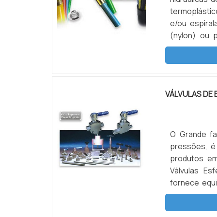
termoplástic
e/ou espira
(nylon) ou
combinação,
resulta em u
Desenvolv.
VÁLVULAS DE 
O Grande fa
pressões, é
produtos em 
Válvulas Es
fornece equ
IMPORTANT
PRODUTOSua