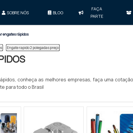
FAÇA
SOBRE NÓS
BLOG
PARTE
 engates rápidos
os
Engate rapido 2 polegadas preço
PIDOS
ápidos, conheça as melhores empresas, faça uma cotação
e para todo o Brasil