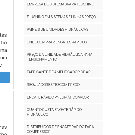
EMPRESA DE SISTEMAS PARA FLUSHING
FLUSHING EM SISTEMAS E LINHAS PREÇO
PAINÉIS DE UNIDADES HIDRÁULICAS
tas
 fio
ONDE COMPRAR ENGATES RÁPIDOS
uma
PREÇO DA UNIDADE HIDRÁULICA PARA
 um
TENSIONAMENTO
el,
FABRICANTE DE AMPLIFICADOR DE AR
mas
REGULADORES TESCOM PREÇO
ENGATE RÁPIDO PNEUMÁTICO VALOR
QUANTO CUSTA ENGATE RÁPIDO
HIDRÁULICO
ras
DISTRIBUIDOR DE ENGATE RÁPIDO PARA
COMPRESSOR
rno