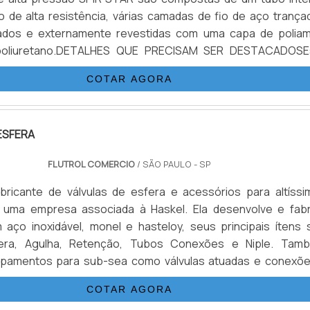
o de alta resistência, várias camadas de fio de aço trança
lados e externamente revestidas com uma capa de poliam
 poliuretano.DETALHES QUE PRECISAM SER DESTACADOSE
 adicionada a um processo único de trançagem reforça
COTAR AGORA
ma mangueira flexível, que possui as seguintes propriedad
ESFERA
FLUTROL COMERCIO
/ SÃO PAULO - SP
bricante de válvulas de esfera e acessórios para altíssi
 uma empresa associada à Haskel. Ela desenvolve e fabr
aço inoxidável, monel e hasteloy, seus principais ítens 
fera, Agulha, Retenção, Tubos Conexões e Niple. Tam
ipamentos para sub-sea como válvulas atuadas e conexõe
E DESTACAR ALGUMAS VANTAGENS EM CONTAR CO
COTAR AGORA
s principais aplicações são sistemas hidráulic