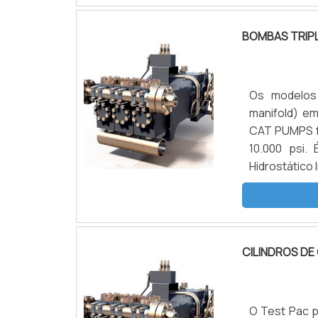
equipamentos
BOMBAS TRIP
Os modelos 
manifold) em
CAT PUMPS fo
10.000 psi.
Hidrostático
Prevenção d
SOBRE O PRO
CILINDROS DE
O Test Pac p