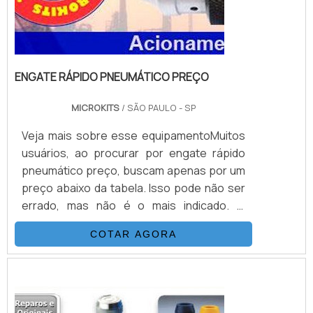
ENGATE RÁPIDO PNEUMÁTICO PREÇO
MICROKITS
/ SÃO PAULO - SP
Veja mais sobre esse equipamentoMuitos
usuários, ao procurar por engate rápido
pneumático preço, buscam apenas por um
preço abaixo da tabela. Isso pode não ser
errado, mas não é o mais indicado. O
cliente, além do preço baixo, deve buscar
COTAR AGORA
um equipamento que apresente qualidade
em sua estrutura, além de uma garantia de
funcionamento correto. Isso é possível de
conquistar contatando uma empresa de
qualidade.Estrutura do engate rápido