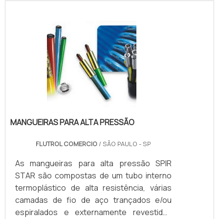
tratamento de nitretação na anilha
traseira.INFORMAÇÕES ADICIONAIS SOBRE
O PRODUTOEste tipo de produto garante
um endurecimento externo muito grande,
contudo, mantém a flexibilidade interna da
anilha, garantindo um funcionamento .
MANGUEIRAS PARA ALTA PRESSÃO
FLUTROL COMERCIO
/ SÃO PAULO - SP
As mangueiras para alta pressão SPIR
STAR são compostas de um tubo interno
termoplástico de alta resistência, várias
camadas de fio de aço trançados e/ou
espiralados e externamente revestidas