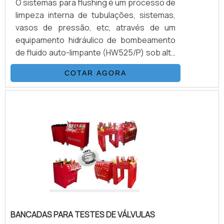
O sistemas para flushing é um processo de
limpeza interna de tubulações, sistemas,
vasos de pressão, etc, através de um
equipamento hidráulico de bombeamento
de fluido auto-limpante (HW525/P) sob alta
pressão e vazão. Com objetivo de obter
COTAR AGORA
uma classe de limpeza desejada de acordo
com os procedimentos pré-estabelecidos
de cada sistema.VANTAGENS EM CONTAR
COM ESTE TIPO DE PRODUTOAbaixo, é
possível conferir quais as vantagens em
contar com este tipo de equipamento:
Melhor custo-benefício do mercado.
BANCADAS PARA TESTES DE VÁLVULAS