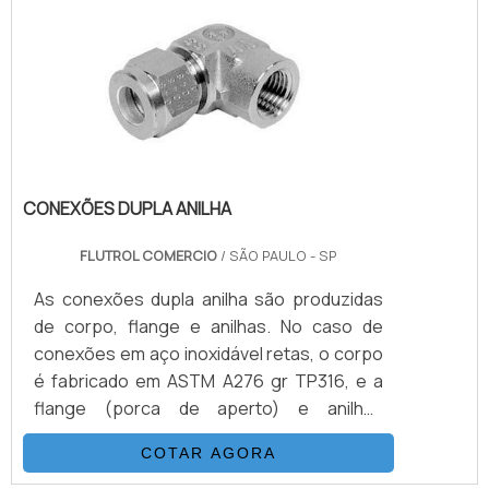
a um processo único de trançagem
reforçada, resulta em uma mangueira
flexível, que possui as seguintes
propriedades: Desenvolv.
CONEXÕES DUPLA ANILHA
FLUTROL COMERCIO
/ SÃO PAULO - SP
As conexões dupla anilha são produzidas
de corpo, flange e anilhas. No caso de
conexões em aço inoxidável retas, o corpo
é fabricado em ASTM A276 gr TP316, e a
flange (porca de aperto) e anilhas
(dianteira e traseira) também é fabricada
COTAR AGORA
em ASTM A276 gr TP316, porém, com