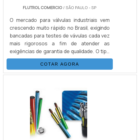
FLUTROL COMERCIO
/ SÃO PAULO - SP
O mercado para válvulas industriais vem
crescendo muito rápido no Brasil, exigindo
bancadas para testes de vávulas cada vez
mais rigorosos a fim de atender as
exigências de garantia de qualidade. O tipo
de teste depende da válvula e da aplicação
COTAR AGORA
dentre as mais comuns citamos: Teste do
corpo Pressão aplicada dentro do corpo da
válvula Teste de contra vedação
(backseat) Pressão aplicada dentro do
corpo da válvula com contra vedação
(backseat) Teste com a válvula totalmente
aberta ou totalmente.