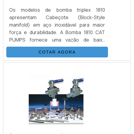
Os modelos de bomba triplex 1810
apresentam Cabeçote (Block-Style
manifold) em aço inoxidável para maior
força e durabilidade. A Bomba 1810 CAT
PUMPS fornece uma vazão de baixa
pulsação de 11,4 litros por minuto a 10.000
COTAR AGORA
psi. É possível verificar quais as aplicações
do produto: Teste Hidrostático Injeção
Preparação de Superfícies Ferramentas de
Alta Pressão Prevenção de Blow Off de
BOP Demolição de Concreto.DETALHES
BÁSICAS SOBRE O PRODUTOA função de
uma bomba é converter energia mecânica .