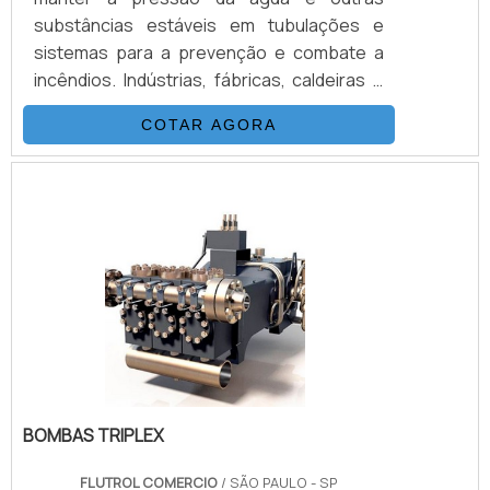
substâncias estáveis em tubulações e
sistemas para a prevenção e combate a
incêndios. Indústrias, fábricas, caldeiras e
outros locais utilizam as Válvulas para
COTAR AGORA
conter a pressão excessiva de fluidos
nessas instalações. Com as Válvulas, as
tubulações e sistemas hidráulicos
funcionam corretamente, mantendo a
pressão sob controle nesses
equipamentos, ajudando na prevenção de
acidentes e danos que podem levar a sua
empresa ou.
BOMBAS TRIPLEX
FLUTROL COMERCIO
/ SÃO PAULO - SP