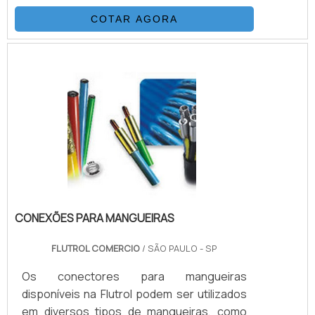
com uma capa de poliamida (nylon) ou
COTAR AGORA
poliuretano. Esta combinação, adicionada a
um processo único de trançagem
reforçada, resulta em uma mangueira
flexível, que possui as seguintes
propriedades: Desenvolvida para alta e
altíssimas pressões (3.200 Bar) Excelentes
características de vazão Baixa expansão
vol.
CONEXÕES PARA MANGUEIRAS
FLUTROL COMERCIO
/ SÃO PAULO - SP
Os conectores para mangueiras
disponíveis na Flutrol podem ser utilizados
em diversos tipos de mangueiras, como