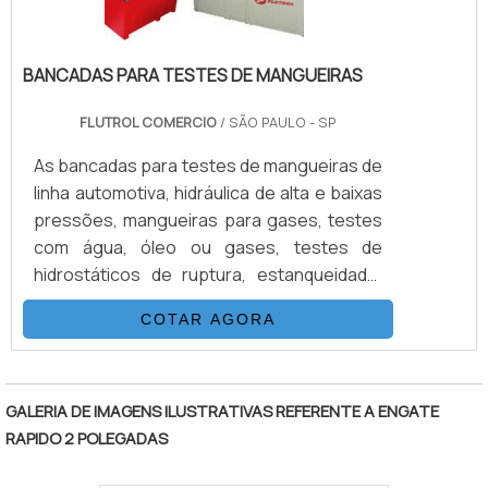
BANCADAS PARA TESTES DE MANGUEIRAS
FLUTROL COMERCIO
/ SÃO PAULO - SP
As bancadas para testes de mangueiras de
linha automotiva, hidráulica de alta e baixas
pressões, mangueiras para gases, testes
com água, óleo ou gases, testes de
hidrostáticos de ruptura, estanqueidade,
etc. O Consumo industrial de mangueiras
COTAR AGORA
está crescendo numa velocidade
impressionante, assim como as exigências
"
na aquisição de produtos seguros e de
altíssima qualidade.Os fabricantes buscam
GALERIA DE IMAGENS ILUSTRATIVAS REFERENTE A ENGATE
a excelência em sua produção e o mercado
RAPIDO 2 POLEGADAS
consumidor exige procedimentos de