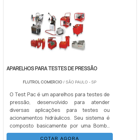
tanque inox. É importante contar com uma
distribuidora autorizada e exclusiva para
todo Brasil das mais renomadas e
conceituadas empresas internacionais que
p.
APARELHOS PARA TESTES DE PRESSÃO
FLUTROL COMERCIO
/ SÃO PAULO - SP
O Test Pac é um aparelhos para testes de
pressão, desenvolvido para atender
diversas aplicações para testes ou
acionamentos hidráulicos. Seu sistema é
composto basicamente por uma Bomba
Hidropneumática Haskel, kit de preparação
COTAR AGORA