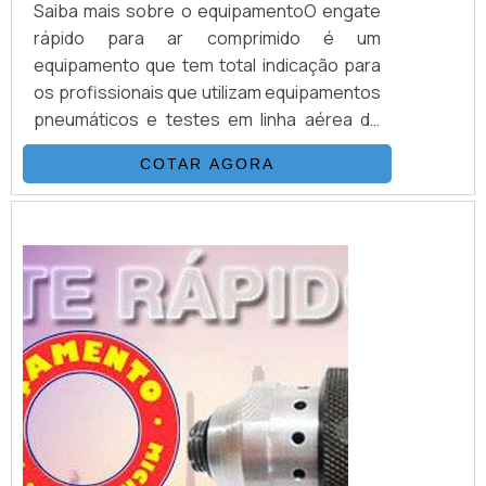
Saiba mais sobre o equipamentoO engate
rápido para ar comprimido é um
equipamento que tem total indicação para
os profissionais que utilizam equipamentos
pneumáticos e testes em linha aérea de
automação de válvulas, ou até em
COTAR AGORA
equipamentos alimentados por ar
comprimido. O equipamento é encontrado
em três tamanhos e modelos, sendo eles:
O modelo ER1 para roscas DN1/8; O modelo
ER2 para roscas DN1/4 E o modelo ER3 para
roscas DN1/2 ...