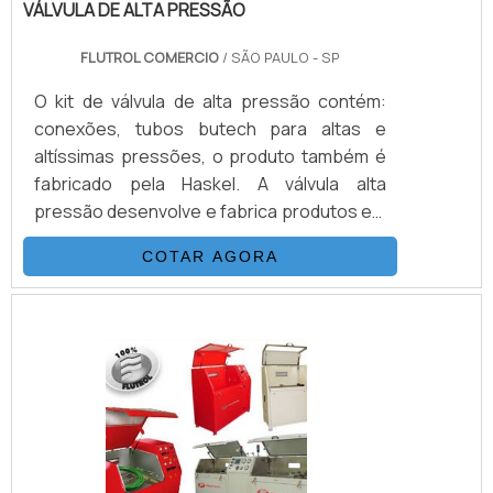
VÁLVULA DE ALTA PRESSÃO
FLUTROL COMERCIO
/ SÃO PAULO - SP
O kit de válvula de alta pressão contém:
conexões, tubos butech para altas e
altíssimas pressões, o produto também é
fabricado pela Haskel. A válvula alta
pressão desenvolve e fabrica produtos em
aço inoxidável, monel e hasteloy, os
COTAR AGORA
principais itens da válvula são válvulas
esfera, agulha, retenção, tubos de
conexões e niple, fornecemos
equipamentos sub-sea, como válvulas
atuadas e conexões.INFORMAÇÕES
BÁSICAS SOBRE O PRODUTOA válvula
agulha é revestido em aço inox com bitolas
de 1/8.