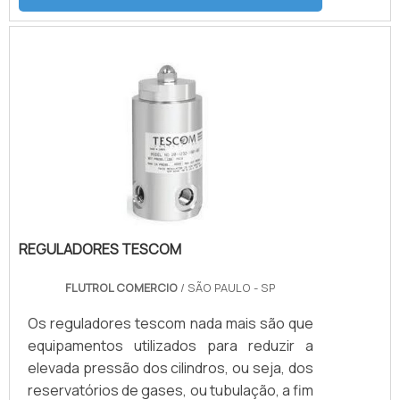
de ar, conjunto de filtros, válvulas, skid
tubular carbono ou inox, ou tanque inox.As
Bombas Haskel são acionadas a ar
comprimido de compressor ou Nitrogênio,
alguns modelos geram altas pressões
hidráulicas reguláveis até 15.000 psi (1.000
bar), nessas configurações. Para.
REGULADORES TESCOM
FLUTROL COMERCIO
/ SÃO PAULO - SP
Os reguladores tescom nada mais são que
equipamentos utilizados para reduzir a
elevada pressão dos cilindros, ou seja, dos
reservatórios de gases, ou tubulação, a fim