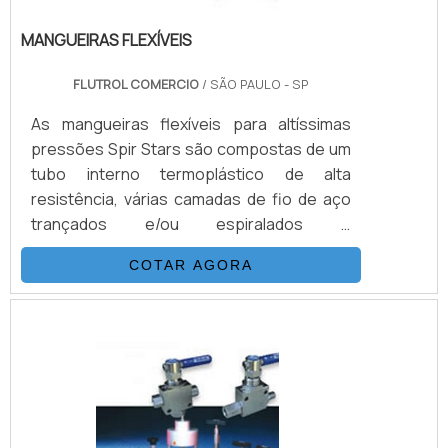
MANGUEIRAS FLEXÍVEIS
FLUTROL COMERCIO
/ SÃO PAULO - SP
As mangueiras flexíveis para altíssimas
pressões Spir Stars são compostas de um
tubo interno termoplástico de alta
resistência, várias camadas de fio de aço
trançados e/ou espiralados e
externamente revestidas com uma capa de
COTAR AGORA
poliamida (nylon) ou poliuretano. Esta
combinação, adicionada a um processo
único de trançagem reforçada, resulta em
uma mangueira flexível, que possui as
seguintes propriedades: Desenvolvida
para alta e altíssimas pressões (3.200 Bar).
Excelentes características de vazão. .