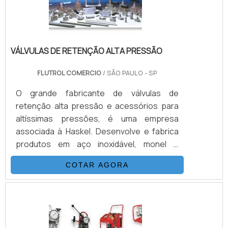
VÁLVULAS DE RETENÇÃO ALTA PRESSÃO
FLUTROL COMERCIO
/ SÃO PAULO - SP
O grande fabricante de válvulas de
retenção alta pressão e acessórios para
altíssimas pressões, é uma empresa
associada à Haskel. Desenvolve e fabrica
produtos em aço inoxidável, monel e
hasteloy, seus principais ítens são válvulas
COTAR AGORA
esfera, agulha, retenção, tubos conexões
e niple. Também fornece equipamentos
para sub-sea como válvulas atuadas e
conexões. Suas principais aplicações são
sistemas hidráulicos, equipamentos e