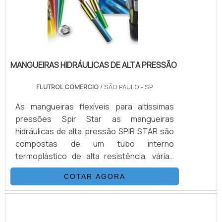
MANGUEIRAS HIDRÁULICAS DE ALTA PRESSÃO
FLUTROL COMERCIO
/ SÃO PAULO - SP
As mangueiras flexíveis para altíssimas
pressões Spir Star as mangueiras
hidráulicas de alta pressão SPIR STAR são
compostas de um tubo interno
termoplástico de alta resistência, várias
camadas de fio de aço trançados e/ou
COTAR AGORA
espiralados e externamente revestidas
com uma capa de poliamida (nylon) ou
poliuretano.DETALHES QUE PRECISAM SER
DESTACADOSEsta combinação, adicionada