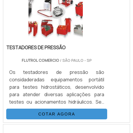
sistemas para gases e aplicações para
Sub-Sea.VANTAGENS BÁSICAS SOBRE O
PRO.
TESTADORES DE PRESSÃO
FLUTROL COMERCIO
/ SÃO PAULO - SP
Os testadores de pressão são
considaderadas equipamentos portátil
para testes hidrostáticos, desenvolvido
para atender diversas aplicações para
testes ou acionamentos hidráulicos. Seu
sistema é composto basicamente por uma
COTAR AGORA
Bomba Hidropneumática Haskel, kit de
preparação de ar, conjunto de filtros,
válvulas, skid tubular carbono ou inox, ou