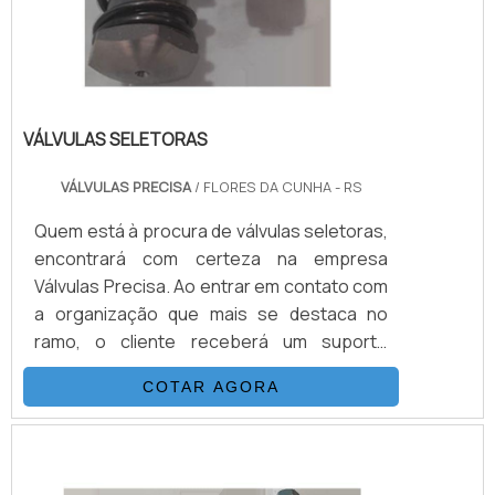
VÁLVULAS SELETORAS
VÁLVULAS PRECISA
/ FLORES DA CUNHA - RS
Quem está à procura de válvulas seletoras,
encontrará com certeza na empresa
Válvulas Precisa. Ao entrar em contato com
a organização que mais se destaca no
ramo, o cliente receberá um suporte
completo para sanar eventuais dúvidas
COTAR AGORA
sobre o produto a ser adquirido.Quando o
quesito é válvulas seletoras, com a melhor
mão de obra da Válvulas Precisa o cliente
poderá contar com excelente custo-