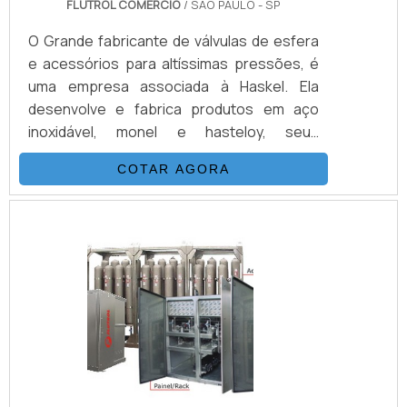
FLUTROL COMERCIO
/ SÃO PAULO - SP
O Grande fabricante de válvulas de esfera
e acessórios para altíssimas pressões, é
uma empresa associada à Haskel. Ela
desenvolve e fabrica produtos em aço
inoxidável, monel e hasteloy, seus
principais ítens são Válvulas Esfera, Agulha,
COTAR AGORA
Retenção, Tubos Conexões e Niple.
Também fornece equipamentos para sub-
sea como válvulas atuadas e conexões.É
IMPORTANTE DESTACAR ALGUMAS
VANTAGENS EM CONTAR COM O
PRODUTOSuas principais aplicações são
sistemas hidráulicos, equipamentos e
sistemas para gases e ap.