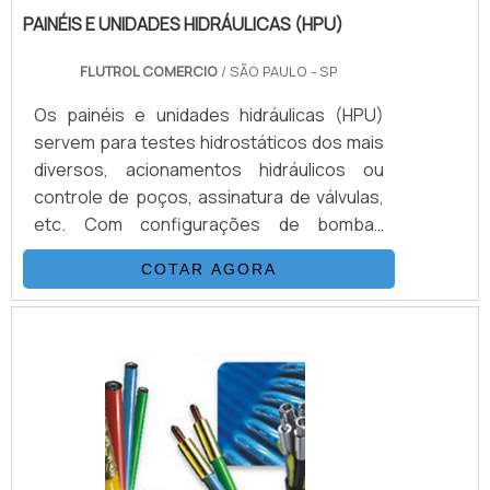
PAINÉIS E UNIDADES HIDRÁULICAS (HPU)
FLUTROL COMERCIO
/ SÃO PAULO - SP
Os painéis e unidades hidráulicas (HPU)
servem para testes hidrostáticos dos mais
diversos, acionamentos hidráulicos ou
controle de poços, assinatura de válvulas,
etc. Com configurações de bombas
podendo chegar até 100.000 psi, opcionais
COTAR AGORA
como sistemas de aquisição de dados,
acionamento remoto, controles
automatizados e muito mais.DETALHES
ADICIONAIS SOBRE O PRODUTOAbaixo, é
possível conferir quais as vantagens em
contar com este tipo de equipamento:
Melhor custo-benefício do mercado
Funcionário.