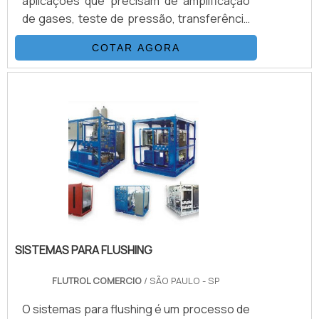
aplicações que precisam de amplificação
de gases, teste de pressão, transferência
de gases, injeção e outras funções
COTAR AGORA
exercidas pelo booster gases. Com
acionamento de ar comprimido, o booster
tem o mesmo princípio de funcionamento
que as bombas hidropneumáticas,
comparando a relação de área de pistão,
multiplicando a pressão do gás de
suprimento.É IMPORTANTE DESTACAR
ALGUMAS INFORMAÇÕES .
SISTEMAS PARA FLUSHING
FLUTROL COMERCIO
/ SÃO PAULO - SP
O sistemas para flushing é um processo de