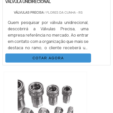
VÁLVULA UNIDIRECIONAL
VÁLVULAS PRECISA
/ FLORES DA CUNHA - RS
Quem pesquisar por válvula unidirecional,
descobrirá a Válvulas Precisa, uma
empresa referência no mercado. Ao entrar
em contato com a organização que mais se
destaca no ramo, o cliente receberá um
suporte completo para sanar eventuais
COTAR AGORA
dúvidas sobre o produto a ser
adquirido.Quando o interesse é por válvula
unidirecional, com os melhores
profissionais da Válvulas Precisa o cliente
encontrará excelente custo-benefício e
diversas opções d...