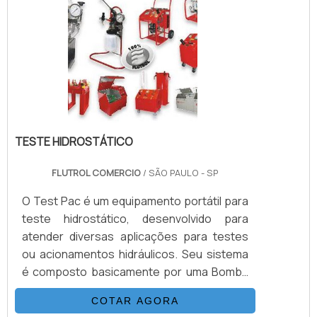
unidades garantem o atendimento às mais
severas normas ambientais. O desenho
compacto das unidades permite ainda a
redução do espaço requerido para
instalação, resultando em .
TESTE HIDROSTÁTICO
FLUTROL COMERCIO
/ SÃO PAULO - SP
O Test Pac é um equipamento portátil para
teste hidrostático, desenvolvido para
atender diversas aplicações para testes
ou acionamentos hidráulicos. Seu sistema
é composto basicamente por uma Bomba
Hidropneumática Haskel, kit de preparação
COTAR AGORA
de ar, conjunto de filtros, válvulas, skid