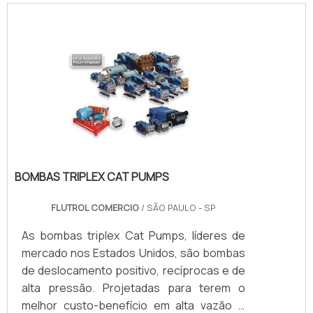
corpo Pressão aplicada dentro do corpo da
válvula Teste de contra vedação
(backseat) Pressão aplicada dentro do
corpo da válvula com contra vedação
(backseat) Teste com a válvula totalmente
aberta ou totalmente.
BOMBAS TRIPLEX CAT PUMPS
FLUTROL COMERCIO
/ SÃO PAULO - SP
As bombas triplex Cat Pumps, líderes de
mercado nos Estados Unidos, são bombas
de deslocamento positivo, recíprocas e de
alta pressão. Projetadas para terem o
melhor custo-benefício em alta vazão e