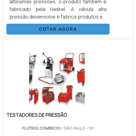
altíssimas pressões, o produto também é
fabricado pela Haskel. A válvula alta
pressão desenvolve e fabrica produtos em
aço inoxidável, monel e hasteloy, os
COTAR AGORA
principais itens da válvula são válvulas
esfera, agulha, retenção, tubos de
conexões e niple, fornecemos
equipamentos sub-sea, como válvulas
atuadas e conexões.INFORMAÇÕES
BÁSICAS SOBRE O PRODUTOA válvula
agulha é revestido em aço inox com bitolas
de 1/8.
TESTADORES DE PRESSÃO
FLUTROL COMERCIO
/ SÃO PAULO - SP