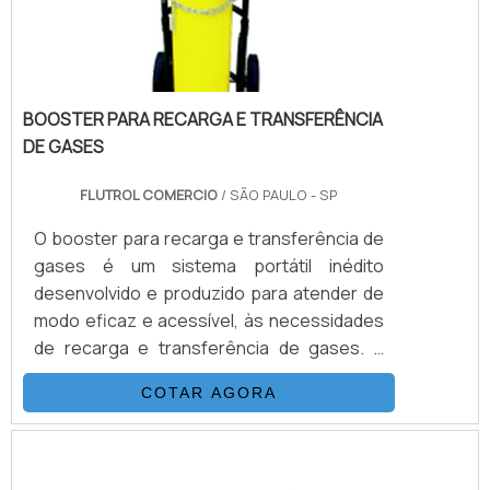
qualidade .
BOOSTER PARA RECARGA E TRANSFERÊNCIA
DE GASES
FLUTROL COMERCIO
/ SÃO PAULO - SP
O booster para recarga e transferência de
gases é um sistema portátil inédito
desenvolvido e produzido para atender de
modo eficaz e acessível, às necessidades
de recarga e transferência de gases. É
possível verificar quais as aplicções a
COTAR AGORA
seguir: Recarga de N2 em disjuntores
Carga de Acumuladores Transferência de
Gases Calibração de Manômetros Teste
de Pressão e Purgação.DETALHES