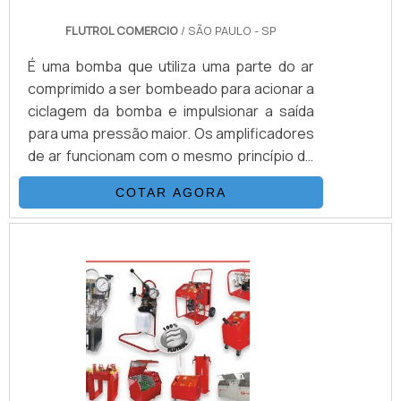
FLUTROL COMERCIO
/ SÃO PAULO - SP
É uma bomba que utiliza uma parte do ar
comprimido a ser bombeado para acionar a
ciclagem da bomba e impulsionar a saída
para uma pressão maior. Os amplificadores
de ar funcionam com o mesmo princípio de
operação que as bombas e os
COTAR AGORA
boosters.Multiplicando as pressões
através da relação área de pistões. O
produto é muito utilizado em empresas que
possuem o processo de sopro de
embalagens PET, como, por exemplo,
indústrias alimentícias, químicas, de
cosméticos, entre muitas outras.
Conhecido comume.