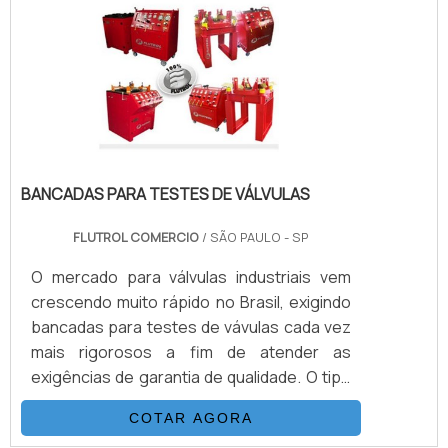
IMPORTANTES SOBRE O
PRODUTOAcionado a ar comprimido, tem o
mesmo princípio de funcionamento que as
bombas hidropn.
BANCADAS PARA TESTES DE VÁLVULAS
FLUTROL COMERCIO
/ SÃO PAULO - SP
O mercado para válvulas industriais vem
crescendo muito rápido no Brasil, exigindo
bancadas para testes de vávulas cada vez
mais rigorosos a fim de atender as
exigências de garantia de qualidade. O tipo
de teste depende da válvula e da aplicação
COTAR AGORA
dentre as mais comuns citamos: Teste do