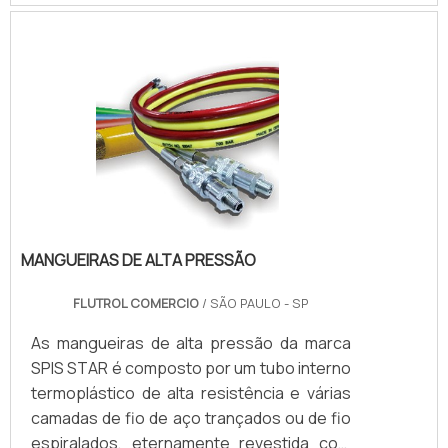
tubular carbono ou inox, ou tanque inox.As
Bombas Haskel são acionadas a ar
comprimido de compressor ou Nitrogênio,
alguns modelos geram altas pressões
hidráulicas reguláveis até 15.000 psi (1.000
bar), nessas configu.
MANGUEIRAS DE ALTA PRESSÃO
FLUTROL COMERCIO
/ SÃO PAULO - SP
As mangueiras de alta pressão da marca
SPIS STAR é composto por um tubo interno
termoplástico de alta resistência e várias
camadas de fio de aço trançados ou de fio
espiralados, eternamente revestida com