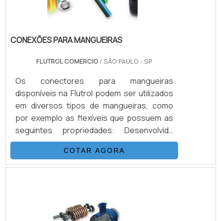
CONEXÕES PARA MANGUEIRAS
FLUTROL COMERCIO
/ SÃO PAULO - SP
Os conectores para mangueiras
disponíveis na Flutrol podem ser utilizados
em diversos tipos de mangueiras, como
por exemplo as flexíveis que possuem as
seguintes propriedades: Desenvolvida
para alta e altíssimas pressões (3.200 Bar).
COTAR AGORA
Excelentes características de vazão. Baixa
expansão volumétrica. Excepcional
resistência química. Baixo peso e grande
flexibilidade. Resistência a pressões
externas.DETALHES PARA SER
DESTACADOS SOBRE O PRODUTOAs