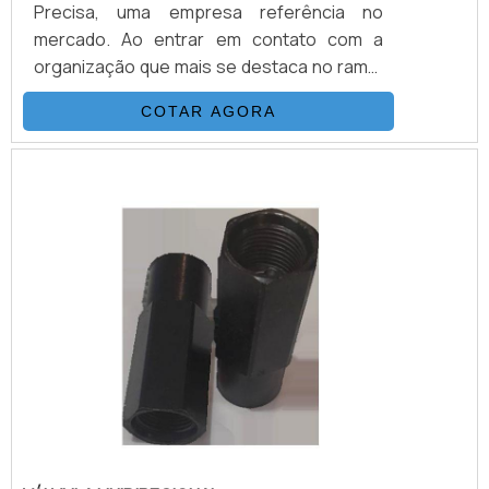
Precisa, uma empresa referência no
mercado. Ao entrar em contato com a
organização que mais se destaca no ramo,
o cliente receberá um suporte completo
COTAR AGORA
para sanar eventuais dúvidas sobre o
produto a ser adquirido.MAIS
INFORMAÇÕES SOBRE VÁLVULAS DE
CONTROLE DIRECIONALQuem quer
encontrar válvulas de controle direcional
em uma empresa que preza pela
segurança, enc...