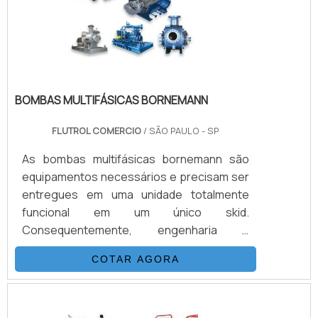
conexões de mangueiras são
importantíssimas para conec.
BOMBAS MULTIFÁSICAS BORNEMANN
FLUTROL COMERCIO
/ SÃO PAULO - SP
As bombas multifásicas bornemann são
equipamentos necessários e precisam ser
entregues em uma unidade totalmente
funcional em um único skid.
Consequentemente, engenharia e
construção são diretas e muito mais
COTAR AGORA
rápidas. Os selos mecânicos utilizados,
aprovados em centenas de aplicações ao
redor do mundo, bem como o projeto das