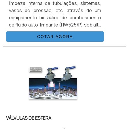
limpeza interna de tubulações, sistemas,
vasos de pressão, etc, através de um
equipamento hidráulico de bombeamento
de fluido auto-limpante (HW525/P) sob alta
pressão e vazão. Com objetivo de obter
COTAR AGORA
uma classe de limpeza desejada de acordo
com os procedimentos pré-estabelecidos
de cada sistema.VANTAGENS EM CONTAR
COM ESTE TIPO DE PRODUTOAbaixo, é
possível conferir quais as vantagens em
contar com este tipo de equipamento:
Melhor custo-benefício do mercado.
VÁLVULAS DE ESFERA