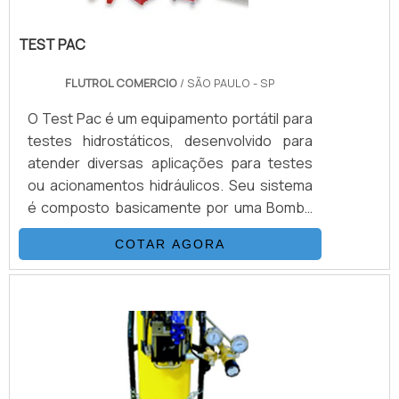
TEST PAC
FLUTROL COMERCIO
/ SÃO PAULO - SP
O Test Pac é um equipamento portátil para
testes hidrostáticos, desenvolvido para
atender diversas aplicações para testes
ou acionamentos hidráulicos. Seu sistema
é composto basicamente por uma Bomba
Hidropneumática Haskel, kit de preparação
COTAR AGORA
de ar, conjunto de filtros, válvulas, skid
tubular carbono ou inox, ou tanque
inox.INFORMAÇÕES ADICIONAIS SOBRE O
PRODUTOOs equipamentos têm inúmeras
vantagens em relação às bombas
convencionais, podendo aumentar a
velocidade do teste sem perda na