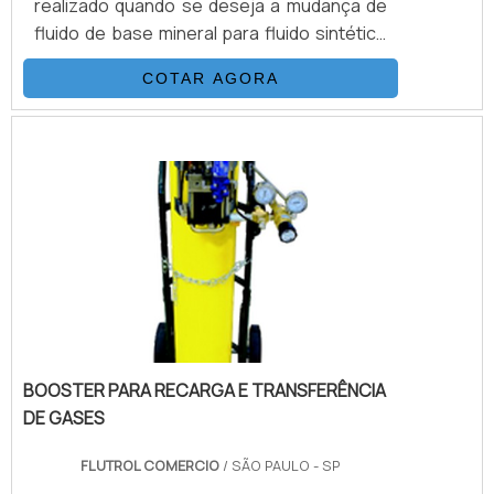
realizado quando se deseja a mudança de
fluido de base mineral para fluido sintético
ou entre fluidos minerais ou sintéticos de
COTAR AGORA
diferentes fornecedores. Mão de obra
especializada de acordo com a norma NAS-
1638. Sistemas de coleta de amostras
Equipamentos para venda ou locação Entre
outros.DETALHES BÁSICOS SOBRE O
PRODUTOO serviço é importante para
diversos setores, como por.
BOOSTER PARA RECARGA E TRANSFERÊNCIA
DE GASES
FLUTROL COMERCIO
/ SÃO PAULO - SP