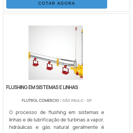
COTAR AGORA
poliamida (nylon) ou poliuretano. Esta
combinação, adicionada a um processo
único de trançagem reforçada, resulta em
uma mangueira flexível, que possui as
seguintes propriedades: Desenvolvida
para alta e altíssimas pressões (3.200 Bar).
Excelentes características de vazão. .
FLUSHING EM SISTEMAS E LINHAS
FLUTROL COMERCIO
/ SÃO PAULO - SP
O processo de flushing em sistemas e
linhas e de lubrificação de turbinas a vapor,
hidráulicas e gás natural geralmente é