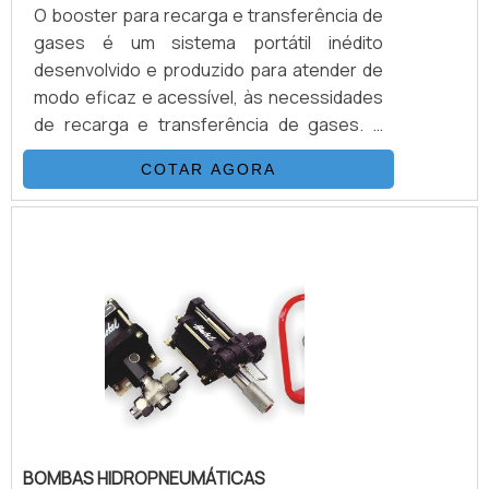
O booster para recarga e transferência de
gases é um sistema portátil inédito
desenvolvido e produzido para atender de
modo eficaz e acessível, às necessidades
de recarga e transferência de gases. É
possível verificar quais as aplicções a
COTAR AGORA
seguir: Recarga de N2 em disjuntores
Carga de Acumuladores Transferência de
Gases Calibração de Manômetros Teste
de Pressão e Purgação.DETALHES
IMPORTANTES SOBRE O
PRODUTOAcionado a ar comprimido, tem o
mesmo princípio de funcionamento que as
bombas hidropn.
BOMBAS HIDROPNEUMÁTICAS