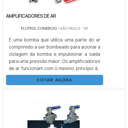
AMPLIFICADORES DE AR
FLUTROL COMERCIO
/ SÃO PAULO - SP
É uma bomba que utiliza uma parte do ar
comprimido a ser bombeado para acionar a
ciclagem da bomba e impulsionar a saída
para uma pressão maior. Os amplificadores
de ar funcionam com o mesmo princípio de
operação que as bombas e os
COTAR AGORA
boosters.Multiplicando as pressões
através da relação área de pistões. O
produto é muito utilizado em empresas que
possuem o processo de sopro de
embalagens PET, como, por exemplo,
indústrias alimentícias, químicas, de
cosméticos, entre muitas outras.