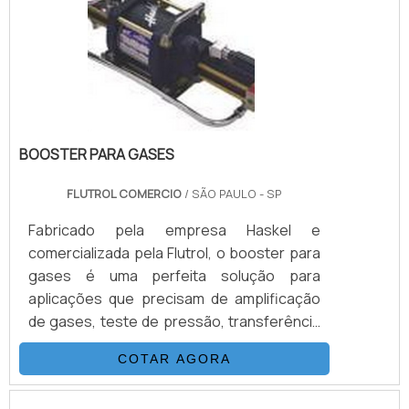
equipamentos, ajudando na prevenção de
acidentes e danos que podem levar a sua
empresa ou.
BOOSTER PARA GASES
FLUTROL COMERCIO
/ SÃO PAULO - SP
Fabricado pela empresa Haskel e
comercializada pela Flutrol, o booster para
gases é uma perfeita solução para
aplicações que precisam de amplificação
de gases, teste de pressão, transferência
de gases, injeção e outras funções
COTAR AGORA
exercidas pelo booster gases. Com
acionamento de ar comprimido, o booster