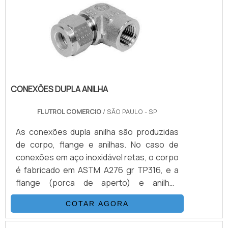
aplicações são sistemas hidráulicos,
equipamentos e sistemas para gases e
aplicações para Sub-Sea.VANTAGENS QUE
NORMALMEN.
CONEXÕES DUPLA ANILHA
FLUTROL COMERCIO
/ SÃO PAULO - SP
As conexões dupla anilha são produzidas
de corpo, flange e anilhas. No caso de
conexões em aço inoxidável retas, o corpo
é fabricado em ASTM A276 gr TP316, e a
flange (porca de aperto) e anilhas
(dianteira e traseira) também é fabricada
COTAR AGORA
em ASTM A276 gr TP316, porém, com
tratamento de nitretação na anilha