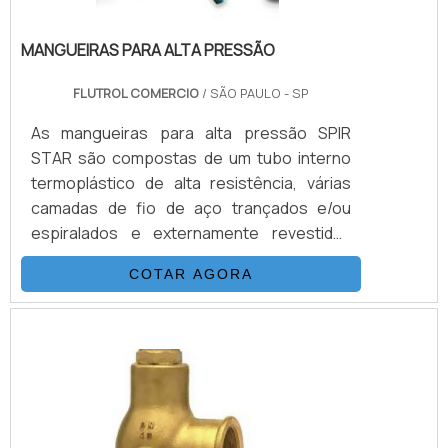
MANGUEIRAS PARA ALTA PRESSÃO
FLUTROL COMERCIO
/ SÃO PAULO - SP
As mangueiras para alta pressão SPIR
STAR são compostas de um tubo interno
termoplástico de alta resistência, várias
camadas de fio de aço trançados e/ou
espiralados e externamente revestidas
com uma capa de poliamida (nylon) ou
COTAR AGORA
poliuretano. Esta combinação, adicionada a
um processo único de trançagem
reforçada, resulta em uma mangueira
flexível, que possui as seguintes
propriedades: Desenvolvida para alta e
altíssimas pressões (3.200 Bar) Excelentes
características de vazão Baixa expansão