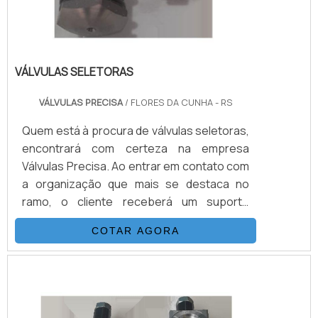
VÁLVULAS SELETORAS
VÁLVULAS PRECISA
/ FLORES DA CUNHA - RS
Quem está à procura de válvulas seletoras,
encontrará com certeza na empresa
Válvulas Precisa. Ao entrar em contato com
a organização que mais se destaca no
ramo, o cliente receberá um suporte
completo para sanar eventuais dúvidas
COTAR AGORA
sobre o produto a ser adquirido.Quando o
quesito é válvulas seletoras, com a melhor
mão de obra da Válvulas Precisa o cliente
poderá contar com excelente custo-
benefício e atendimento eficaz em todo o