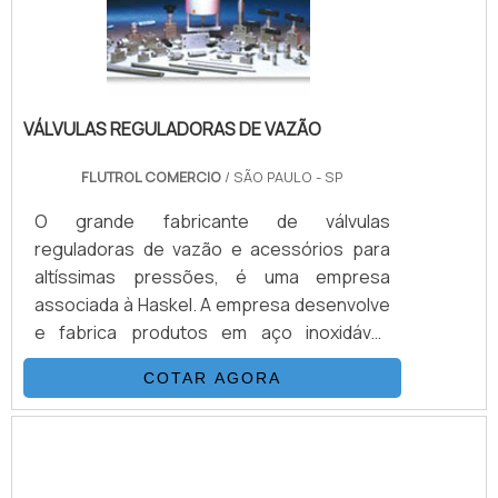
Conhecido comume.
VÁLVULAS REGULADORAS DE VAZÃO
FLUTROL COMERCIO
/ SÃO PAULO - SP
O grande fabricante de válvulas
reguladoras de vazão e acessórios para
altíssimas pressões, é uma empresa
associada à Haskel. A empresa desenvolve
e fabrica produtos em aço inoxidável,
monel e hasteloy, seus principais ítens são
COTAR AGORA
Válvulas Esfera, Agulha, Retenção, Tubos
Conexões e Niple. Também fornece
equipamentos para sub-sea como válvulas
atuadas e conexões. Suas principais