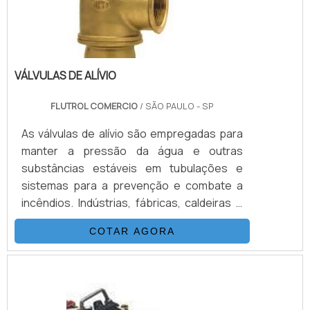
vol.
VÁLVULAS DE ALÍVIO
FLUTROL COMERCIO
/ SÃO PAULO - SP
As válvulas de alívio são empregadas para
manter a pressão da água e outras
substâncias estáveis em tubulações e
sistemas para a prevenção e combate a
incêndios. Indústrias, fábricas, caldeiras e
outros locais utilizam as Válvulas para
COTAR AGORA
conter a pressão excessiva de fluidos
nessas instalações. Com as Válvulas, as
tubulações e sistemas hidráulicos
funcionam corretamente, mantendo a
pressão sob controle nesses