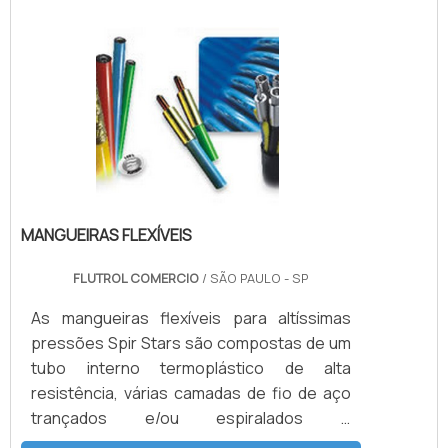
traseira.INFORMAÇÕES ADICIONAIS SOBRE
O PRODUTOEste tipo de produto garante
um endurecimento externo muito grande,
contudo, mantém a flexibilidade interna da
anilha, garantindo um funcionamento .
MANGUEIRAS FLEXÍVEIS
FLUTROL COMERCIO
/ SÃO PAULO - SP
As mangueiras flexíveis para altíssimas
pressões Spir Stars são compostas de um
tubo interno termoplástico de alta
resistência, várias camadas de fio de aço
trançados e/ou espiralados e
externamente revestidas com uma capa de