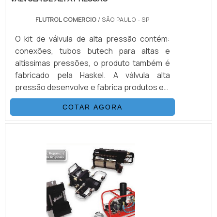
FLUTROL COMERCIO
/ SÃO PAULO - SP
O kit de válvula de alta pressão contém:
conexões, tubos butech para altas e
altíssimas pressões, o produto também é
fabricado pela Haskel. A válvula alta
pressão desenvolve e fabrica produtos em
aço inoxidável, monel e hasteloy, os
COTAR AGORA
principais itens da válvula são válvulas
esfera, agulha, retenção, tubos de
conexões e niple, fornecemos
equipamentos sub-sea, como válvulas
atuadas e conexões.INFORMAÇÕES
BÁSICAS SOBRE O PRODUTOA válvula
agulha é revestido em aço inox com bitolas
de 1/8.