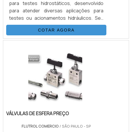
para testes hidrostáticos, desenvolvido
para atender diversas aplicações para
testes ou acionamentos hidráulicos. Seu
sistema é composto basicamente por uma
COTAR AGORA
Bomba Hidropneumática Haskel, kit de
preparação de ar, conjunto de filtros,
válvulas, skid tubular carbono ou inox, ou
tanque inox. É importante contar com uma
distribuidora autorizada e exclusiva para
todo Brasil das mais renomadas e
conceituadas empresas internacionais que
p.
VÁLVULAS DE ESFERA PREÇO
FLUTROL COMERCIO
/ SÃO PAULO - SP