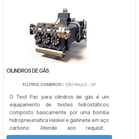
tem o mesmo princípio de funcionamento
que as bombas hidropneumáticas,
comparando a relação de área de pistão,
multiplicando a pressão do gás de
suprimento.É IMPORTANTE DESTACAR
ALGUMAS INFORMAÇÕES .
CILINDROS DE GÁS
FLUTROL COMERCIO
/ SÃO PAULO - SP
O Test Pac para cilindros de gás é um
equipamento de testes hidrostáticos
composto basicamente por uma bomba
hidropneumática Haskel e gabinete em aço
carbono. Atende aos requisitos
estabelecidos pela portaria INMETRO/IPEM