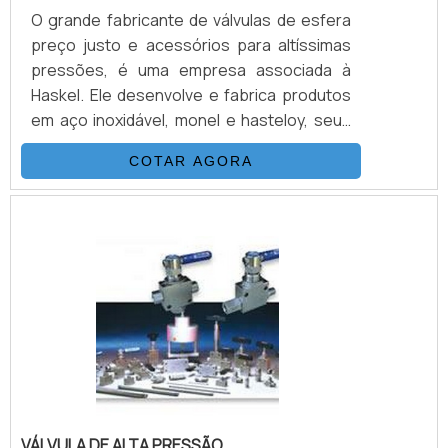
O grande fabricante de válvulas de esfera
preço justo e acessórios para altíssimas
pressões, é uma empresa associada à
Haskel. Ele desenvolve e fabrica produtos
em aço inoxidável, monel e hasteloy, seus
principais ítens são Válvulas Esfera, Agulha,
COTAR AGORA
Retenção, Tubos Conexões e Niple.
Também fornece equipamentos para sub-
sea como válvulas atuadas e conexões.
Suas principais aplicações são sistemas
hidráulicos, equipamentos e sistemas para
gases e aplicações para Sub-
Sea.VANTAGENS QUE MERECEM SER DE.
VÁLVULA DE ALTA PRESSÃO