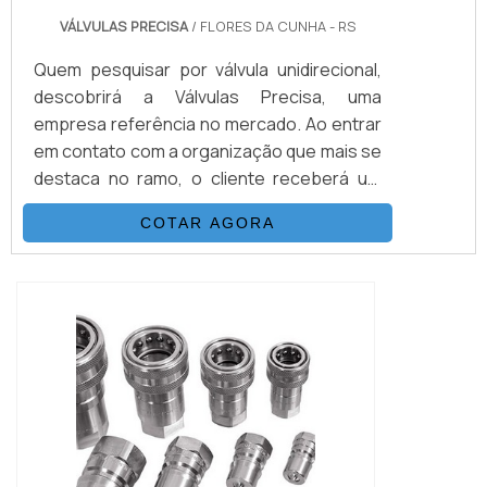
VÁLVULAS PRECISA
/ FLORES DA CUNHA - RS
Quem pesquisar por válvula unidirecional,
descobrirá a Válvulas Precisa, uma
empresa referência no mercado. Ao entrar
em contato com a organização que mais se
destaca no ramo, o cliente receberá um
suporte completo para sanar eventuais
COTAR AGORA
dúvidas sobre o produto a ser
adquirido.Quando o interesse é por válvula
unidirecional, com os melhores
profissionais da Válvulas Precisa o cliente
encontrará excelente custo-benefício e
diversas opções d...