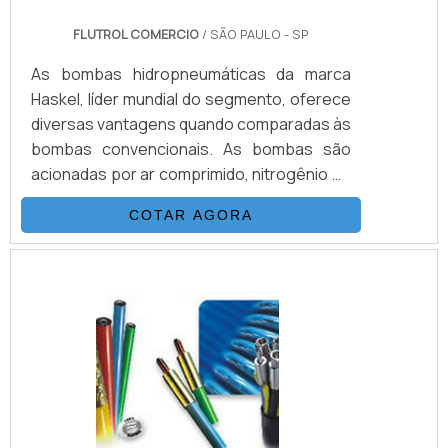
FLUTROL COMERCIO
/ SÃO PAULO - SP
As bombas hidropneumáticas da marca
Haskel, líder mundial do segmento, oferece
diversas vantagens quando comparadas às
bombas convencionais. As bombas são
acionadas por ar comprimido, nitrogênio ou
manualmente e não precisa de combustão
COTAR AGORA
para funcionar. De fácil instalação, as
bombas operam sem qualquer
aquecimento, chama ou risco de faísca,
sem lubrificação contínua. Mantêm a
pressão sem qualquer consumo extra de
energia. A configuração do equipamento é
fácil e são ideias para aplicação em áreas.