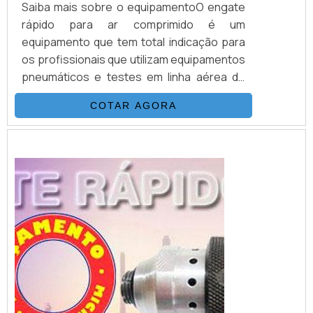
Saiba mais sobre o equipamentoO engate
rápido para ar comprimido é um
equipamento que tem total indicação para
os profissionais que utilizam equipamentos
pneumáticos e testes em linha aérea de
automação de válvulas, ou até em
COTAR AGORA
equipamentos alimentados por ar
comprimido. O equipamento é encontrado
em três tamanhos e modelos, sendo eles:
O modelo ER1 para roscas DN1/8; O modelo
ER2 para roscas DN1/4 E o modelo ER3 para
roscas DN1/2 ...