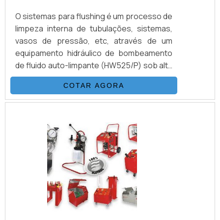
O sistemas para flushing é um processo de
limpeza interna de tubulações, sistemas,
vasos de pressão, etc, através de um
equipamento hidráulico de bombeamento
de fluido auto-limpante (HW525/P) sob alta
pressão e vazão. Com objetivo de obter
COTAR AGORA
uma classe de limpeza desejada de acordo
com os procedimentos pré-estabelecidos
de cada sistema.VANTAGENS EM CONTAR
COM ESTE TIPO DE PRODUTOAbaixo, é
possível conferir quais as vantagens em
contar com este tipo de equipamento:
Melhor custo-benefício do mercado.