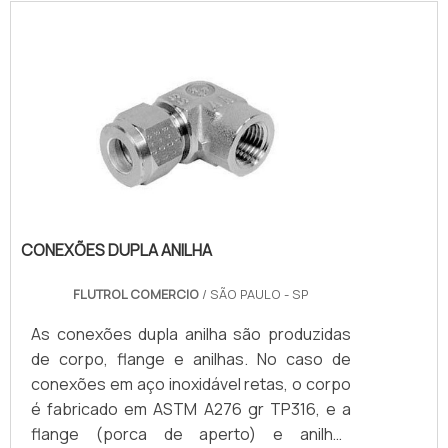
os produtos são virtualmente livres de
manutenção, são adaptados para serviço
em áreas de acesso restrito. Além disso, o
tamanho compacto e peso dessas
unidades permitem instalação onde o
espaço e peso trariam dificuldades.INFO.
CONEXÕES DUPLA ANILHA
FLUTROL COMERCIO
/ SÃO PAULO - SP
As conexões dupla anilha são produzidas
de corpo, flange e anilhas. No caso de
conexões em aço inoxidável retas, o corpo
é fabricado em ASTM A276 gr TP316, e a
flange (porca de aperto) e anilhas