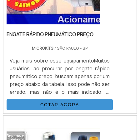
ENGATE RÁPIDO PNEUMÁTICO PREÇO
MICROKITS
/ SÃO PAULO - SP
Veja mais sobre esse equipamentoMuitos
usuários, ao procurar por engate rápido
pneumático preço, buscam apenas por um
preço abaixo da tabela. Isso pode não ser
errado, mas não é o mais indicado. O
cliente, além do preço baixo, deve buscar
COTAR AGORA
um equipamento que apresente qualidade
em sua estrutura, além de uma garantia de
funcionamento correto. Isso é possível de
conquistar contatando uma empresa de
qualidade.Estrutura do engate rápido