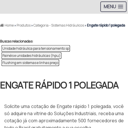
MENU
Home
»
Produtos
»
Categoria - Sistemas Hidráulicos
»
Engate rápido 1 polegada
Buscas relacionadas:
Unidade hidráulica para tensionamento sp
Painéis e unidades hidráulicas (hpu)
Flushing em sistemas e linhas preço
ENGATE RÁPIDO 1 POLEGADA
Solicite uma cotação de Engate rápido 1 polegada, você
só adquire na vitrine do Soluções Industriais, receba uma
cotação já com aproximadamente 500 fornecedores de
todo o Brasil gratuitamente a sua escolha