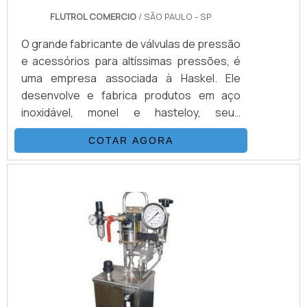
FLUTROL COMERCIO
/ SÃO PAULO - SP
O grande fabricante de válvulas de pressão
e acessórios para altíssimas pressões, é
uma empresa associada à Haskel. Ele
desenvolve e fabrica produtos em aço
inoxidável, monel e hasteloy, seus
principais ítens são válvulas, esfera, agulha,
COTAR AGORA
retenção, tubos conexões e niple.
Normalmente, as válvulas hidráulicas são
nomeadas de acordo com a sua função
mais básica. Sendo assim, elas podem ser
válvulas de segurança, de descarga, de
frenagem, redutora de pressão, de
sequência, entre outras.VANTAGENS BÁ.