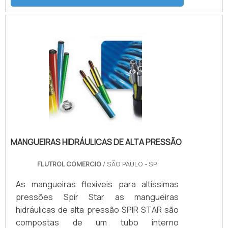
de ar, conjunto de filtros, válvulas, skid
tubular carbono ou inox, ou tanque inox.As
Bombas Haskel são acionadas a ar
comprimido de compressor ou Nitrogênio,
alguns modelos geram altas pressões
hidráulicas reguláveis até 15.000 psi (1.000
bar), nessas configu.
MANGUEIRAS HIDRÁULICAS DE ALTA PRESSÃO
FLUTROL COMERCIO
/ SÃO PAULO - SP
As mangueiras flexíveis para altíssimas
pressões Spir Star as mangueiras
hidráulicas de alta pressão SPIR STAR são
compostas de um tubo interno