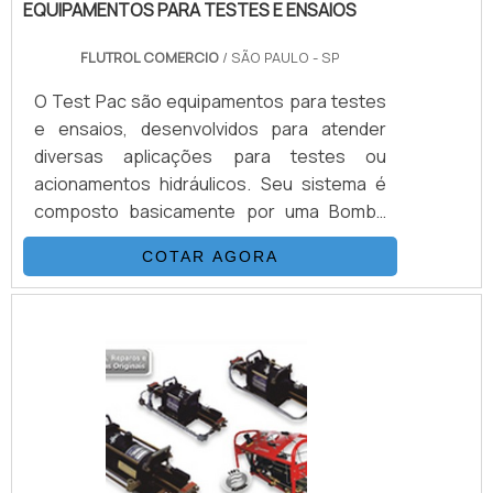
EQUIPAMENTOS PARA TESTES E ENSAIOS
FLUTROL COMERCIO
/ SÃO PAULO - SP
O Test Pac são equipamentos para testes
e ensaios, desenvolvidos para atender
diversas aplicações para testes ou
acionamentos hidráulicos. Seu sistema é
composto basicamente por uma Bomba
Hidropneumática Haskel, kit de preparação
COTAR AGORA
de ar, conjunto de filtros, válvulas, skid
tubular carbono ou inox, ou tanque inox.As
Bombas Haskel são acionadas a ar
comprimido de compressor ou Nitrogênio,
alguns modelos geram altas pressões
hidráulicas reguláveis até 15.000 psi (1.000
bar), nessas configurações. Pa.