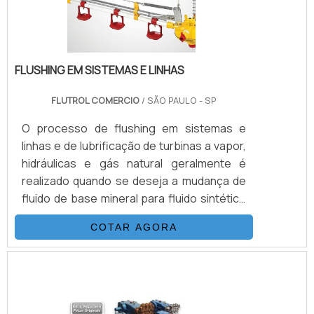
tipo de aparelh.
FLUSHING EM SISTEMAS E LINHAS
FLUTROL COMERCIO
/ SÃO PAULO - SP
O processo de flushing em sistemas e
linhas e de lubrificação de turbinas a vapor,
hidráulicas e gás natural geralmente é
realizado quando se deseja a mudança de
fluido de base mineral para fluido sintético
ou entre fluidos minerais ou sintéticos de
COTAR AGORA
diferentes fornecedores. Mão de obra
especializada de acordo com a norma NAS-
1638. Sistemas de coleta de amostras
Equipamentos para venda ou locação Entre
outros.DETALHES BÁSICOS SOBRE O