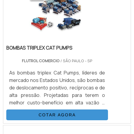
PRODUTOO serviço é importante para
diversos setores, como por.
BOMBAS TRIPLEX CAT PUMPS
FLUTROL COMERCIO
/ SÃO PAULO - SP
As bombas triplex Cat Pumps, líderes de
mercado nos Estados Unidos, são bombas
de deslocamento positivo, recíprocas e de
alta pressão. Projetadas para terem o
melhor custo-benefício em alta vazão e
baixa pulsação, são construídas com
COTAR AGORA
materiais de altíssima qualidade, produzidas
sob baixa tolerância, totalmente testadas,
acionadas por motor elétrico, e têm como