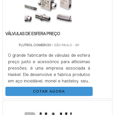
VÁLVULAS DE ESFERA PREÇO
FLUTROL COMERCIO
/ SÃO PAULO - SP
O grande fabricante de válvulas de esfera
preço justo e acessórios para altíssimas
pressões, é uma empresa associada à
Haskel. Ele desenvolve e fabrica produtos
em aço inoxidável, monel e hasteloy, seus
principais ítens são Válvulas Esfera, Agulha,
COTAR AGORA
Retenção, Tubos Conexões e Niple.
Também fornece equipamentos para sub-
sea como válvulas atuadas e conexões.
Suas principais aplicações são sistemas