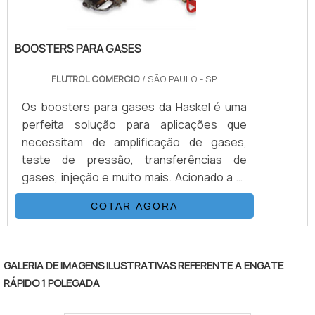
BOOSTERS PARA GASES
FLUTROL COMERCIO
/ SÃO PAULO - SP
Os boosters para gases da Haskel é uma
perfeita solução para aplicações que
necessitam de amplificação de gases,
teste de pressão, transferências de
gases, injeção e muito mais. Acionado a ar
comprimido, tem o mesmo princípio de
COTAR AGORA
funcionamento que as bombas
hidropneumáticas, relação de área de
"
pistão, multiplicando a pressão do gás de
suprimento. O Booster para Gases da
GALERIA DE IMAGENS ILUSTRATIVAS REFERENTE A ENGATE
Haskel tem duas entradas de gás, uma para
RÁPIDO 1 POLEGADA
o ar motor e outra para o gás a ser