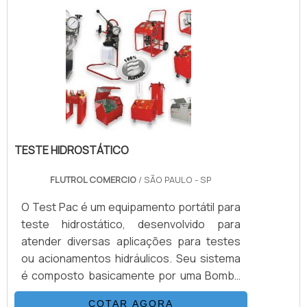
principal característica altas vazões, até 54
L/min e pressões até 7.000 psi.As Bombas
Cat Pumps operam com três pistões de
cerâmicas, os.
TESTE HIDROSTÁTICO
FLUTROL COMERCIO
/ SÃO PAULO - SP
O Test Pac é um equipamento portátil para
teste hidrostático, desenvolvido para
atender diversas aplicações para testes
ou acionamentos hidráulicos. Seu sistema
é composto basicamente por uma Bomba
Hidropneumática Haskel, kit de preparação
COTAR AGORA