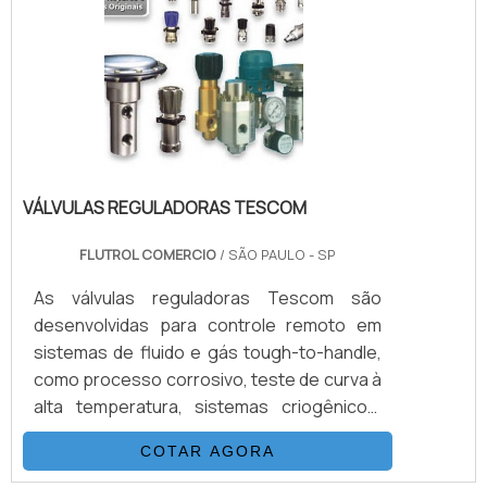
hidráulicos, equipamentos e sistemas para
gases e aplicações para Sub-
Sea.VANTAGENS QUE MERECEM SER DE.
VÁLVULAS REGULADORAS TESCOM
FLUTROL COMERCIO
/ SÃO PAULO - SP
As válvulas reguladoras Tescom são
desenvolvidas para controle remoto em
sistemas de fluido e gás tough-to-handle,
como processo corrosivo, teste de curva à
alta temperatura, sistemas criogênicos,
amostragem de geradores de vapor, e
COTAR AGORA
ambientes arriscados. Vale destacar que