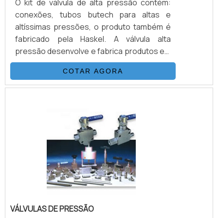
O kit de válvula de alta pressão contém:
conexões, tubos butech para altas e
altíssimas pressões, o produto também é
fabricado pela Haskel. A válvula alta
pressão desenvolve e fabrica produtos em
aço inoxidável, monel e hasteloy, os
COTAR AGORA
principais itens da válvula são válvulas
esfera, agulha, retenção, tubos de
conexões e niple, fornecemos
equipamentos sub-sea, como válvulas
atuadas e conexões.INFORMAÇÕES
BÁSICAS SOBRE O PRODUTOA válvula
agulha é revestido em aço inox com bitolas
de 1/8.
VÁLVULAS DE PRESSÃO