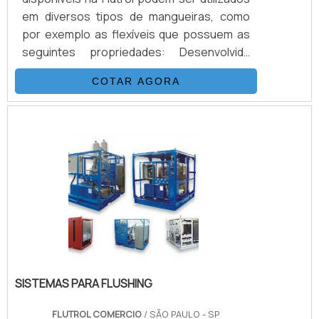
em diversos tipos de mangueiras, como
por exemplo as flexíveis que possuem as
seguintes propriedades: Desenvolvida
para alta e altíssimas pressões (3.200 Bar).
COTAR AGORA
Excelentes características de vazão. Baixa
expansão volumétrica. Excepcional
resistência química. Baixo peso e grande
flexibilidade. Resistência a pressões
externas.DETALHES PARA SER
DESTACADOS SOBRE O PRODUTOAs
conexões de mangueiras são
importantíssimas para conec.
SISTEMAS PARA FLUSHING
FLUTROL COMERCIO
/ SÃO PAULO - SP