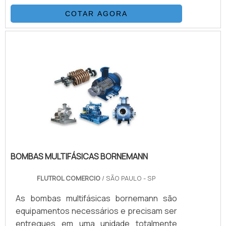
(dianteira e traseira) também é fabricada
COTAR AGORA
em ASTM A276 gr TP316, porém, com
tratamento de nitretação na anilha
traseira.INFORMAÇÕES ADICIONAIS SOBRE
O PRODUTOEste tipo de produto garante
um endurecimento externo muito grande,
contudo, mantém a flexibilidade interna da
anilha, garantindo um funcionamento .
BOMBAS MULTIFÁSICAS BORNEMANN
FLUTROL COMERCIO
/ SÃO PAULO - SP
As bombas multifásicas bornemann são
equipamentos necessários e precisam ser
entregues em uma unidade totalmente