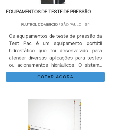
EQUIPAMENTOS DE TESTE DE PRESSÃO
FLUTROL COMERCIO
/ SÃO PAULO - SP
Os equipamentos de teste de pressão da
Test Pac é um equipamento portátil
hidrostático que foi desenvolvido para
atender diversas aplicações para testes
ou acionamentos hidráulicos. O sistema
dos equipamentos de teste é composto
COTAR AGORA
basicamente por uma bomba
hidropneumática da Haskel, kit de
preparação de ar, conjunto de filtros,
válvulas, skid tubular de carbono ou inox e
tanque inox.A vantagem de obter os
equipamentos de teste pressão é o seu
acionamento elétrico convencional, esse