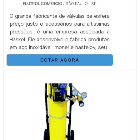
FLUTROL COMERCIO
/ SÃO PAULO - SP
O grande fabricante de válvulas de esfera
preço justo e acessórios para altíssimas
pressões, é uma empresa associada à
Haskel. Ele desenvolve e fabrica produtos
em aço inoxidável, monel e hasteloy, seus
principais ítens são Válvulas Esfera, Agulha,
COTAR AGORA
Retenção, Tubos Conexões e Niple.
Também fornece equipamentos para sub-
sea como válvulas atuadas e conexões.
Suas principais aplicações são sistemas
hidráulicos, equipamentos e sistemas para
gases e aplicações para Sub-
Sea.VANTAGENS QUE MERECEM SER DE.