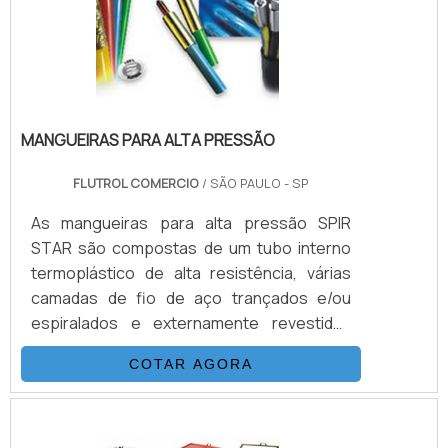
velocidade do teste sem perda na
qualidade .
MANGUEIRAS PARA ALTA PRESSÃO
FLUTROL COMERCIO
/ SÃO PAULO - SP
As mangueiras para alta pressão SPIR
STAR são compostas de um tubo interno
termoplástico de alta resistência, várias
camadas de fio de aço trançados e/ou
espiralados e externamente revestidas
com uma capa de poliamida (nylon) ou
COTAR AGORA
poliuretano. Esta combinação, adicionada a
um processo único de trançagem
reforçada, resulta em uma mangueira