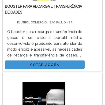
BOOSTER PARA RECARGA E TRANSFERÊNCIA
DE GASES
FLUTROL COMERCIO
/ SÃO PAULO - SP
O booster para recarga e transferência de
gases é um sistema portátil inédito
desenvolvido e produzido para atender de
modo eficaz e acessível, às necessidades
de recarga e transferência de gases. É
possível verificar quais as aplicções a
COTAR AGORA
seguir: Recarga de N2 em disjuntores
Carga de Acumuladores Transferência de
Gases Calibração de Manômetros Teste
de Pressão e Purgação.DETALHES
IMPORTANTES SOBRE O
PRODUTOAcionado a ar comprimido, tem o
mesmo princípio de funcionamento que as