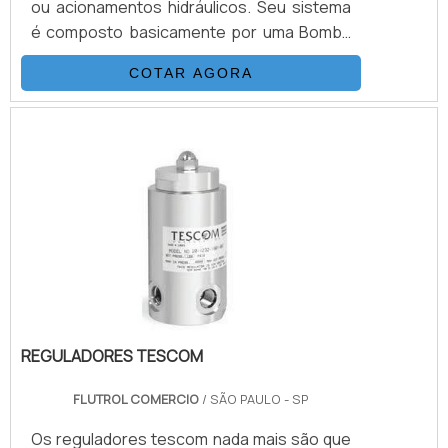
ou acionamentos hidráulicos. Seu sistema
é composto basicamente por uma Bomba
Hidropneumática Haskel, kit de preparação
COTAR AGORA
de ar, conjunto de filtros, válvulas, skid
tubular carbono ou inox, ou tanque inox.As
Bombas Haskel são acionadas a ar
comprimido de compressor ou Nitrogênio,
alguns modelos geram altas pressões
hidráulicas reguláveis até 15.000 psi (1.000
bar), nessas configu.
REGULADORES TESCOM
FLUTROL COMERCIO
/ SÃO PAULO - SP
Os reguladores tescom nada mais são que