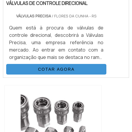
VÁLVULAS DE CONTROLE DIRECIONAL
VÁLVULAS PRECISA
/ FLORES DA CUNHA - RS
Quem está à procura de válvulas de
controle direcional, descobrirá a Válvulas
Precisa, uma empresa referência no
mercado. Ao entrar em contato com a
organização que mais se destaca no ramo,
o cliente receberá um suporte completo
COTAR AGORA
para sanar eventuais dúvidas sobre o
produto a ser adquirido.MAIS
INFORMAÇÕES SOBRE VÁLVULAS DE
CONTROLE DIRECIONALQuem quer
encontrar válvulas de controle direcional
em uma empresa que preza pela
segurança, enc...