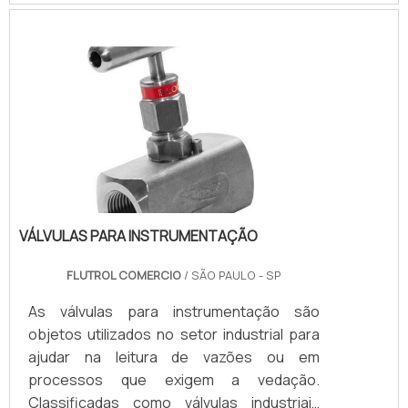
impressionante, assim como as exigências
na aquisição de produtos seguros e de
altíssima qualidade.Os fabricantes buscam
a excelência em sua produção e o mercado
consumidor exige procedimentos de
testes cada vez mais rigorosos.
VÁLVULAS PARA INSTRUMENTAÇÃO
FLUTROL COMERCIO
/ SÃO PAULO - SP
As válvulas para instrumentação são
objetos utilizados no setor industrial para
ajudar na leitura de vazões ou em
processos que exigem a vedação.
Classificadas como válvulas industriais