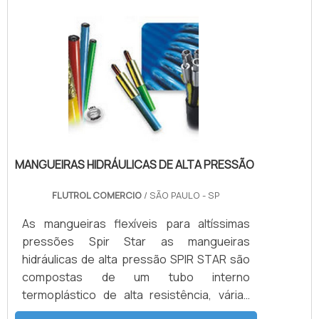
e faixas de cursos variadas mínimas de
cinco a 20 mm e máxima de 50 a 500 mm.
Compatíveis para bombas manuais de 11
modelos básicos e pressões de 700 a 1.500
kg/cm2, os cilindros são compatívei.
MANGUEIRAS HIDRÁULICAS DE ALTA PRESSÃO
FLUTROL COMERCIO
/ SÃO PAULO - SP
As mangueiras flexíveis para altíssimas
pressões Spir Star as mangueiras
hidráulicas de alta pressão SPIR STAR são
compostas de um tubo interno
termoplástico de alta resistência, várias
camadas de fio de aço trançados e/ou