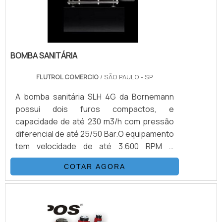
bombas hidropn.
BOMBA SANITÁRIA
FLUTROL COMERCIO
/ SÃO PAULO - SP
A bomba sanitária SLH 4G da Bornemann
possui dois furos compactos, e
capacidade de até 230 m3/h com pressão
diferencial de até 25/50 Bar.O equipamento
tem velocidade de até 3.600 RPM e
viscosidade de um a 1.000.000 cSt, a bomba
COTAR AGORA
tem temperatura máxima de até 200°C e
pulsação menor de 25%.A bomba possui
desenho tubular higiênico e com princípio 2
em 1, que permite bombeamento limpo, isso
acontece graças à ampla gama de