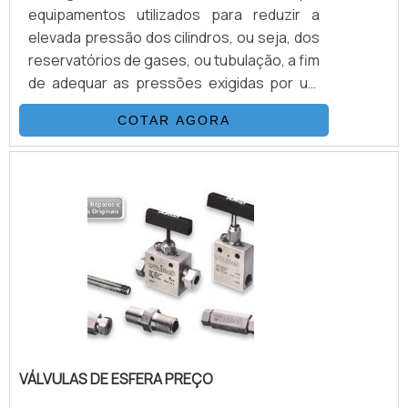
equipamentos utilizados para reduzir a
elevada pressão dos cilindros, ou seja, dos
reservatórios de gases, ou tubulação, a fim
de adequar as pressões exigidas por um
determinado equipamento ou projeto.São
COTAR AGORA
utensílios desenhados para que haja
compatibilidade somente com os gases
para os quais foram desenvolvidos, e sua
existência é trivial para o funcionamento
seguro e adequado do sistema ao qual o
regulador de pressão é
designado.VANTAGENS FUNDAMENTAIS EM
C.
VÁLVULAS DE ESFERA PREÇO