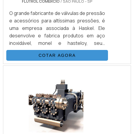
FLUTROL COMERCIO
/ SÃO PAULO - SP
O grande fabricante de válvulas de pressão
e acessórios para altíssimas pressões, é
uma empresa associada à Haskel. Ele
desenvolve e fabrica produtos em aço
inoxidável, monel e hasteloy, seus
principais ítens são válvulas, esfera, agulha,
COTAR AGORA
retenção, tubos conexões e niple.
Normalmente, as válvulas hidráulicas são
nomeadas de acordo com a sua função
mais básica. Sendo assim, elas podem ser
válvulas de segurança, de descarga, de
frenagem, redutora de pressão, de
sequência, entre outras.VANTAGENS BÁ.