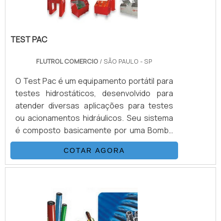
TEST PAC
FLUTROL COMERCIO
/ SÃO PAULO - SP
O Test Pac é um equipamento portátil para
testes hidrostáticos, desenvolvido para
atender diversas aplicações para testes
ou acionamentos hidráulicos. Seu sistema
é composto basicamente por uma Bomba
Hidropneumática Haskel, kit de preparação
COTAR AGORA
de ar, conjunto de filtros, válvulas, skid
tubular carbono ou inox, ou tanque
inox.INFORMAÇÕES ADICIONAIS SOBRE O
PRODUTOOs equipamentos têm inúmeras
vantagens em relação às bombas
convencionais, podendo aumentar a