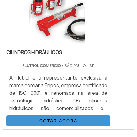
velocidade que atinge até 3600 rpm. As
fases e ciclos do processo de limpeza da.
CILINDROS HIDRÁULICOS
FLUTROL COMERCIO
/ SÃO PAULO - SP
A Flutrol é a representante exclusiva a
marca coreana Enpos, empresa certificado
de ISO 9001 e renomada na área de
tecnologia hidráulica. Os cilindros
hidráulicos são comercializados em
diversos modelos de pressão, pesando até
COTAR AGORA
700 kg/cm2.Os cilindros disponibilizam
análises de pressões de até 2.000 kg/cm2