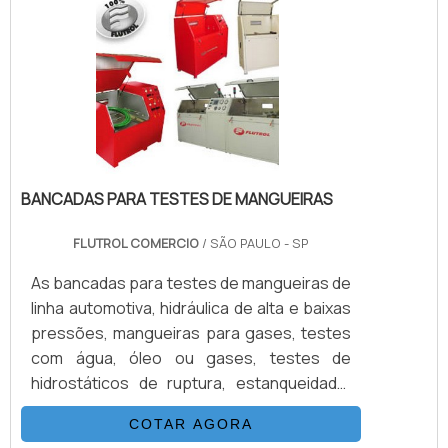
flexível, que possui as seguintes
propriedades: Desenvolvida para alta e
altíssimas pressões (3.200 Bar) Excelentes
características de vazão Baixa expansão
vol.
BANCADAS PARA TESTES DE MANGUEIRAS
FLUTROL COMERCIO
/ SÃO PAULO - SP
As bancadas para testes de mangueiras de
linha automotiva, hidráulica de alta e baixas
pressões, mangueiras para gases, testes
com água, óleo ou gases, testes de
hidrostáticos de ruptura, estanqueidade,
etc. O Consumo industrial de mangueiras
COTAR AGORA
está crescendo numa velocidade