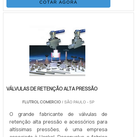
COTAR AGORA
espiralados e externamente revestidas
com uma capa de poliamida (nylon) ou
poliuretano.DETALHES QUE PRECISAM SER
DESTACADOSEsta combinação, adicionada
a um processo único de trançagem
reforçada, resulta em uma mangueira
flexível, que possui as seguintes
propriedades: Desenvolv.
VÁLVULAS DE RETENÇÃO ALTA PRESSÃO
FLUTROL COMERCIO
/ SÃO PAULO - SP
O grande fabricante de válvulas de
retenção alta pressão e acessórios para
altíssimas pressões, é uma empresa