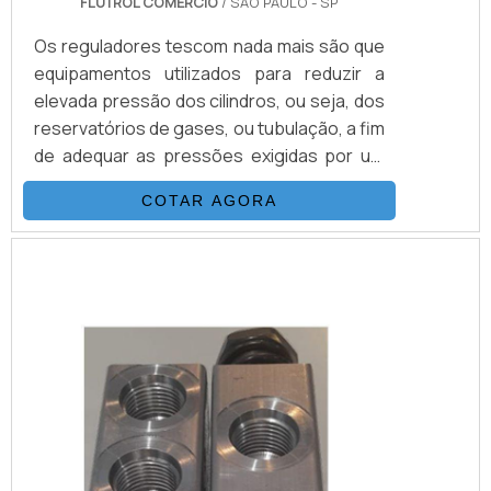
FLUTROL COMERCIO
/ SÃO PAULO - SP
Os reguladores tescom nada mais são que
equipamentos utilizados para reduzir a
elevada pressão dos cilindros, ou seja, dos
reservatórios de gases, ou tubulação, a fim
de adequar as pressões exigidas por um
determinado equipamento ou projeto.São
COTAR AGORA
utensílios desenhados para que haja
compatibilidade somente com os gases
para os quais foram desenvolvidos, e sua
existência é trivial para o funcionamento
seguro e adequado do sistema ao qual o ...