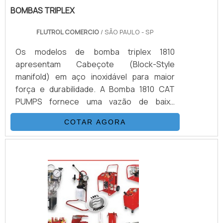
BOMBAS TRIPLEX
FLUTROL COMERCIO
/ SÃO PAULO - SP
Os modelos de bomba triplex 1810
apresentam Cabeçote (Block-Style
manifold) em aço inoxidável para maior
força e durabilidade. A Bomba 1810 CAT
PUMPS fornece uma vazão de baixa
pulsação de 11,4 litros por minuto a 10.000
COTAR AGORA
psi. É possível verificar quais as aplicações
do produto: Teste Hidrostático Injeção
Preparação de Superfícies Ferramentas de
Alta Pressão Prevenção de Blow Off de
BOP Demolição de Concreto.DETALHES
BÁSICAS SOBRE O PRODUTOA função de
uma bomba é converter energia mecânica .