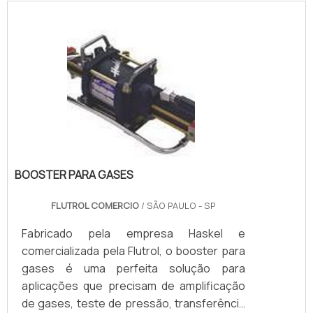
impressionante, assim como as exigências
na aquisição de produtos seguros e de
altíssima qualidade.Os fabricantes buscam
a excelência em sua produção e o mercado
consumidor exige procedimentos de
testes cada vez mais rigorosos.
BOOSTER PARA GASES
FLUTROL COMERCIO
/ SÃO PAULO - SP
Fabricado pela empresa Haskel e
comercializada pela Flutrol, o booster para
gases é uma perfeita solução para
aplicações que precisam de amplificação
de gases, teste de pressão, transferência