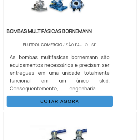
BOMBAS MULTIFÁSICAS BORNEMANN
FLUTROL COMERCIO
/ SÃO PAULO - SP
As bombas multifásicas bornemann são
equipamentos necessários e precisam ser
entregues em uma unidade totalmente
funcional em um único skid.
Consequentemente, engenharia e
construção são diretas e muito mais
COTAR AGORA
rápidas. Os selos mecânicos utilizados,
aprovados em centenas de aplicações ao
redor do mundo, bem como o projeto das
unidades garantem o atendimento às mais
severas normas ambientais. O desenho