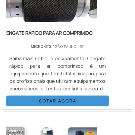
ENGATE RÁPIDO PARA AR COMPRIMIDO
MICROKITS
/ SÃO PAULO - SP
Saiba mais sobre o equipamentoO engate
rápido para ar comprimido é um
equipamento que tem total indicação para
os profissionais que utilizam equipamentos
pneumáticos e testes em linha aérea de
automação de válvulas, ou até em
COTAR AGORA
equipamentos alimentados por ar
comprimido. O equipamento é encontrado
em três tamanhos e modelos, sendo eles:
O modelo ER1 para roscas DN1/8; O modelo
ER2 para roscas DN1/4 E o modelo ER3 para