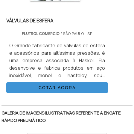
VÁLVULAS DE ESFERA
FLUTROL COMERCIO
/ SÃO PAULO - SP
O Grande fabricante de válvulas de esfera
e acessórios para altíssimas pressões, é
uma empresa associada à Haskel. Ela
desenvolve e fabrica produtos em aço
inoxidável, monel e hasteloy, seus
principais ítens são Válvulas Esfera, Agulha,
COTAR AGORA
Retenção, Tubos Conexões e Niple.
Também fornece equipamentos para sub-
"
sea como válvulas atuadas e conexões.É
IMPORTANTE DESTACAR ALGUMAS
GALERIA DE IMAGENS ILUSTRATIVAS REFERENTE A ENGATE
VANTAGENS EM CONTAR COM O
RÁPIDO PNEUMÁTICO
PRODUTOSuas principais aplicações são