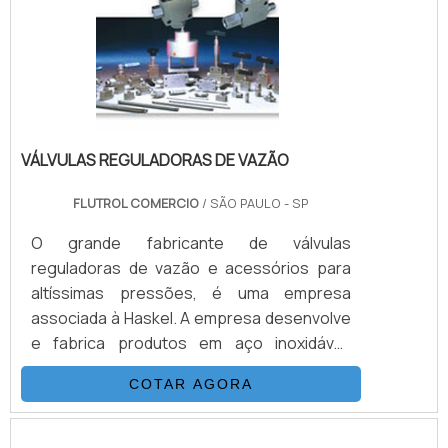
compacto das unidades permite ainda a
redução do espaço requerido para
instalação, resultando em .
VÁLVULAS REGULADORAS DE VAZÃO
FLUTROL COMERCIO
/ SÃO PAULO - SP
O grande fabricante de válvulas
reguladoras de vazão e acessórios para
altíssimas pressões, é uma empresa
associada à Haskel. A empresa desenvolve
e fabrica produtos em aço inoxidável,
monel e hasteloy, seus principais ítens são
COTAR AGORA
Válvulas Esfera, Agulha, Retenção, Tubos
Conexões e Niple. Também fornece
equipamentos para sub-sea como válvulas