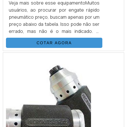
Veja mais sobre esse equipamentoMuitos
usuários, ao procurar por engate rápido
pneumático preço, buscam apenas por um
preço abaixo da tabela. Isso pode não ser
errado, mas não é o mais indicado. O
cliente, além do preço baixo, deve buscar
COTAR AGORA
um equipamento que apresente qualidade
em sua estrutura, além de uma garantia de
funcionamento correto. Isso é possível de
conquistar contatando uma empresa de
qualidade.Estrutura do engate rápido
pneu...