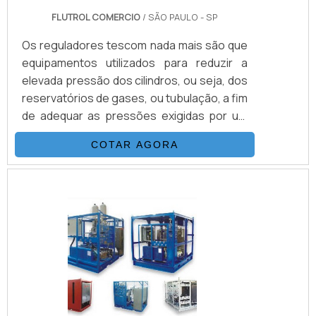
FLUTROL COMERCIO
/ SÃO PAULO - SP
Os reguladores tescom nada mais são que
equipamentos utilizados para reduzir a
elevada pressão dos cilindros, ou seja, dos
reservatórios de gases, ou tubulação, a fim
de adequar as pressões exigidas por um
determinado equipamento ou projeto.São
COTAR AGORA
utensílios desenhados para que haja
compatibilidade somente com os gases
para os quais foram desenvolvidos, e sua
existência é trivial para o funcionamento
seguro e adequado do sistema ao qual o
regulador de pressão é
designado.VANTAGENS FUNDAMENTAIS EM
C.