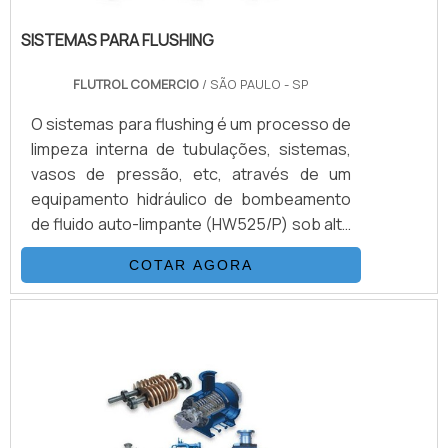
SISTEMAS PARA FLUSHING
FLUTROL COMERCIO
/ SÃO PAULO - SP
O sistemas para flushing é um processo de
limpeza interna de tubulações, sistemas,
vasos de pressão, etc, através de um
equipamento hidráulico de bombeamento
de fluido auto-limpante (HW525/P) sob alta
pressão e vazão. Com objetivo de obter
COTAR AGORA
uma classe de limpeza desejada de acordo
com os procedimentos pré-estabelecidos
de cada sistema.VANTAGENS EM CONTAR
COM ESTE TIPO DE PRODUTOAbaixo, é
possível conferir quais as vantagens em
contar com este tipo de equipamento:
Melhor custo-benefício do mercado.