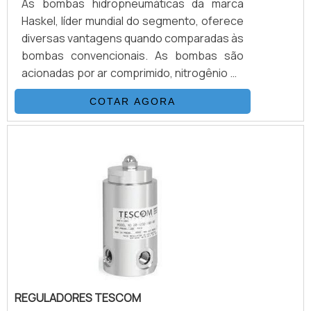
As bombas hidropneumáticas da marca
Haskel, líder mundial do segmento, oferece
diversas vantagens quando comparadas às
bombas convencionais. As bombas são
acionadas por ar comprimido, nitrogênio ou
manualmente e não precisa de combustão
COTAR AGORA
para funcionar. De fácil instalação, as
bombas operam sem qualquer
aquecimento, chama ou risco de faísca,
sem lubrificação contínua. Mantêm a
pressão sem qualquer consumo extra de
energia. A configuração do equipamento é
fácil e são ideias para aplicação em áreas.
REGULADORES TESCOM