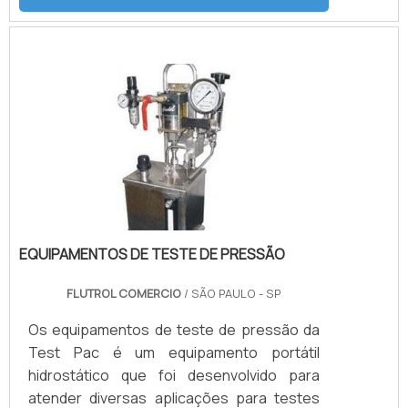
boosters.Multiplicando as pressões
através da relação área de pistões. O
produto é muito utilizado em empresas que
possuem o processo de sopro de
embalagens PET, como, por exemplo,
indústrias alimentícias, químicas, de
cosméticos, entre muitas outras.
Conhecido comume.
EQUIPAMENTOS DE TESTE DE PRESSÃO
FLUTROL COMERCIO
/ SÃO PAULO - SP
Os equipamentos de teste de pressão da
Test Pac é um equipamento portátil
hidrostático que foi desenvolvido para
atender diversas aplicações para testes