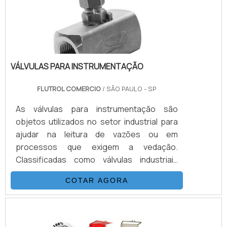
VÁLVULAS PARA INSTRUMENTAÇÃO
FLUTROL COMERCIO
/ SÃO PAULO - SP
As válvulas para instrumentação são
objetos utilizados no setor industrial para
ajudar na leitura de vazões ou em
processos que exigem a vedação.
Classificadas como válvulas industriais
como ensaio de pressão, as válvulas
COTAR AGORA
instrumentação são produzidas de acordo
com a norma ISO 5208, de modo a
assegurar a eficiência, a segurança e a alta
qualidade do produto.DETALHES