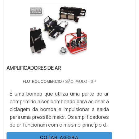
atuadas e conexões. Suas principais
aplicações são sistemas hidráulicos,
equipamentos e sistemas para gases e
aplicações para Sub-Sea.VANTAGENS QUE
NORMALMEN.
AMPLIFICADORES DE AR
FLUTROL COMERCIO
/ SÃO PAULO - SP
É uma bomba que utiliza uma parte do ar
comprimido a ser bombeado para acionar a
ciclagem da bomba e impulsionar a saída
para uma pressão maior. Os amplificadores
de ar funcionam com o mesmo princípio de
operação que as bombas e os
COTAR AGORA