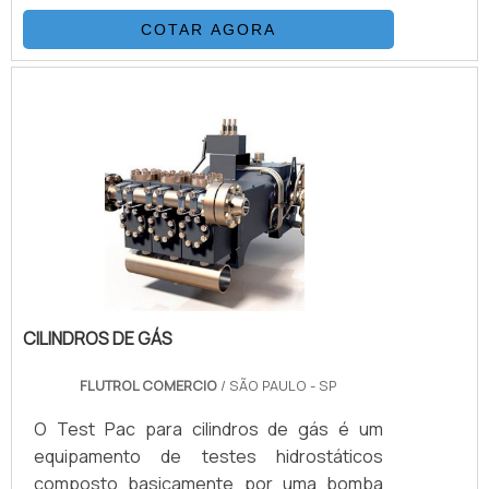
de gases, injeção e outras funções
COTAR AGORA
exercidas pelo booster gases. Com
acionamento de ar comprimido, o booster
tem o mesmo princípio de funcionamento
que as bombas hidropneumáticas,
comparando a relação de área de pistão,
multiplicando a pressão do gás de
suprimento.É IMPORTANTE DESTACAR
ALGUMAS INFORMAÇÕES .
CILINDROS DE GÁS
FLUTROL COMERCIO
/ SÃO PAULO - SP
O Test Pac para cilindros de gás é um
equipamento de testes hidrostáticos
composto basicamente por uma bomba