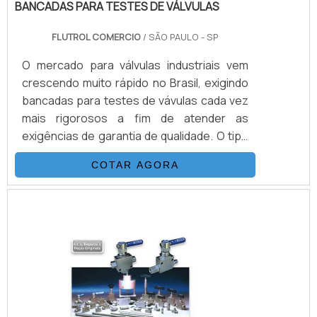
BANCADAS PARA TESTES DE VÁLVULAS
FLUTROL COMERCIO
/ SÃO PAULO - SP
O mercado para válvulas industriais vem
crescendo muito rápido no Brasil, exigindo
bancadas para testes de vávulas cada vez
mais rigorosos a fim de atender as
exigências de garantia de qualidade. O tipo
de teste depende da válvula e da aplicação
COTAR AGORA
dentre as mais comuns citamos: Teste do
corpo Pressão aplicada dentro do corpo da
válvula Teste de contra vedação
(backseat) Pressão aplicada dentro do
corpo da válvula com contra vedação
(backseat) Teste com a válvula totalmente
aberta ou totalmente.