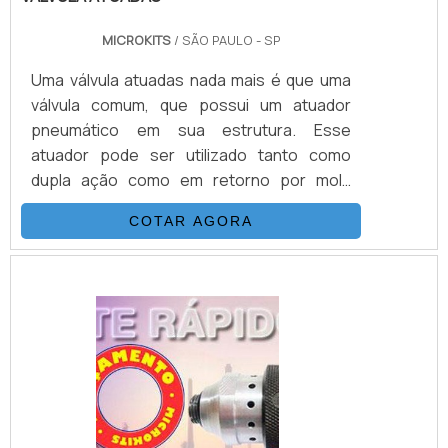
MICROKITS
/ SÃO PAULO - SP
Uma válvula atuadas nada mais é que uma
válvula comum, que possui um atuador
pneumático em sua estrutura. Esse
atuador pode ser utilizado tanto como
dupla ação como em retorno por mola
(simples ação).Conheça mais sobre o
COTAR AGORA
atuador utilizado na válvulaPara a escolha
do atuador, é importante saber para qual
tipo de válvula ele ira ser utilizado. Isso
porque, cada tipo de válvula possui uma
aplicação mais adequada para ser utilizada,
e dessa forma existe uma série de
possibilidades e aplicações que .