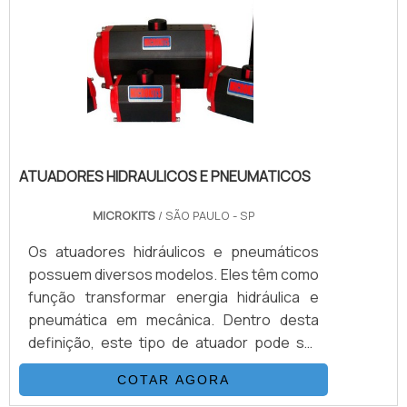
energéticas, a função da valvula é fazer o
controle de fluxo de abertura (ou
fechamento). O processo da válv.
ATUADORES HIDRAULICOS E PNEUMATICOS
MICROKITS
/ SÃO PAULO - SP
Os atuadores hidráulicos e pneumáticos
possuem diversos modelos. Eles têm como
função transformar energia hidráulica e
pneumática em mecânica. Dentro desta
definição, este tipo de atuador pode ser
aplicado em cilindros (que convertem a
COTAR AGORA
energia de maneira linear) ou mesmo os