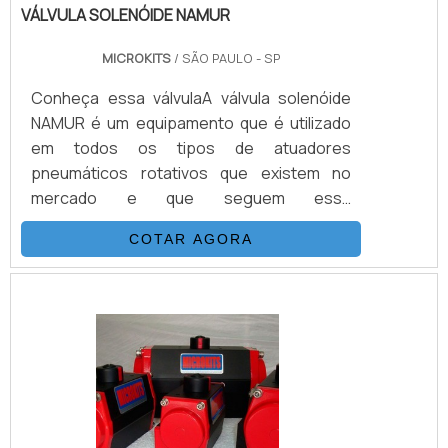
VÁLVULA SOLENÓIDE NAMUR
MICROKITS
/ SÃO PAULO - SP
Conheça essa válvulaA válvula solenóide
NAMUR é um equipamento que é utilizado
em todos os tipos de atuadores
pneumáticos rotativos que existem no
mercado e que seguem essa
padronização.Também é preciso citar os
COTAR AGORA
parâmetros exigidos na norma NAMUR, que
abrange as regras para equipamentos que
são usados em locais potencialmente
explosivos, além de regulamentar padrões
de acoplamento, entre outras
questões.Estrutura da válvula solenóide
NAMURA válvula solenóide NAMUR possui
algumas características .