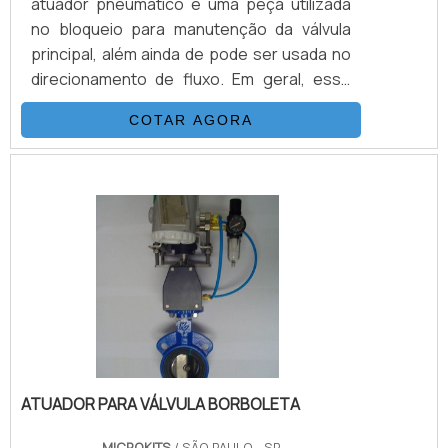
atuador pneumático é uma peça utilizada
no bloqueio para manutenção da válvula
principal, além ainda de pode ser usada no
direcionamento de fluxo. Em geral, esse
tipo de válvula utiliza uma esfera oca,
COTAR AGORA
perfurada e pivotante que serve para
assegurar o controle do fluxo de fluidos ou
gases e esse movimento realizado
juntamente com um atuador pneumático
garante maior rapidez e
eficiência.Conheça mais detalhes a
respeito do atuador pneumáticoO atuador
pneumáti.
ATUADOR PARA VÁLVULA BORBOLETA
MICROKITS
/ SÃO PAULO - SP