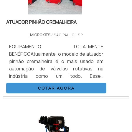
ATUADOR PINHÃO CREMALHEIRA
MICROKITS
/ SÃO PAULO - SP
EQUIPAMENTO TOTALMENTE
BENÉFICOAtualmente, o modelo de atuador
pinhão cremalheira é o mais usado em
automação de válvulas rotativas na
indústria como um todo. Esses
equipamentos são relativamente simples
COTAR AGORA
em sua concepção, de fácil ou pouca
manutenção, e com um aspecto geral
bastante leve e compacto.O atuador é
benéfico não só pelo seu preço
competitivo em comparação aos modelos
similares, mas principalmente por conta de