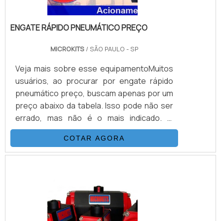
ENGATE RÁPIDO PNEUMÁTICO PREÇO
MICROKITS
/ SÃO PAULO - SP
Veja mais sobre esse equipamentoMuitos
usuários, ao procurar por engate rápido
pneumático preço, buscam apenas por um
preço abaixo da tabela. Isso pode não ser
errado, mas não é o mais indicado. O
cliente, além do preço baixo, deve buscar
COTAR AGORA
um equipamento que apresente qualidade
em sua estrutura, além de uma garantia de
funcionamento correto. Isso é possível de
conquistar contatando uma empresa de
qualidade.Estrutura do engate rápido
pneumático preço benéficoUm engate
rápido pneumático preço com c.