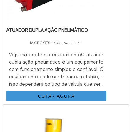
ATUADOR DUPLA AÇÃO PNEUMÁTICO
MICROKITS
/ SÃO PAULO - SP
Veja mais sobre o equipamentoO atuador
dupla ação pneumático é um equipamento
com funcionamento simples e confiável. O
equipamento pode ser linear ou rotativo, e
isso dependerá do tipo de válvula que será
aplicado. Seu acionamento é feito por uma
COTAR AGORA
alimentação por ar comprimido, tanto nos
sentidos de fechamentos quanto de
aberturas. Isso difere do atuador
pneumático simples ação, que usa molas
na sua parte interior, acionando em um dos