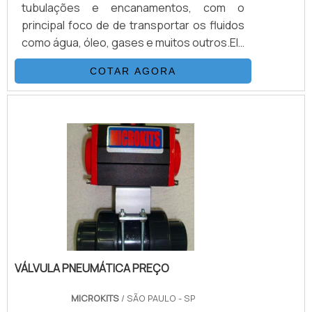
tubulações e encanamentos, com o
principal foco de de transportar os fluidos
como água, óleo, gases e muitos outros.Ela
possui propriedades destinadas ao
COTAR AGORA
processo de controle de pressão e
passagem através de modulação,
juntamente com instrumentos de medição
e transmissão. Existem atualmente no
mercado dois tipos de mais utilizadas, que
são o tipo globo ou diafragma.Quais as
principais aplicações das válvulas Tipo glo.
VÁLVULA PNEUMÁTICA PREÇO
MICROKITS
/ SÃO PAULO - SP