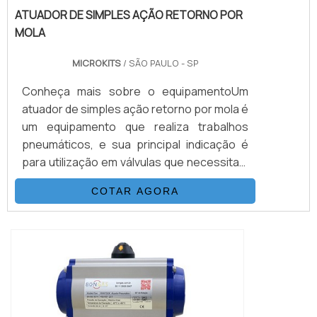
ATUADOR DE SIMPLES AÇÃO RETORNO POR
MOLA
MICROKITS
/ SÃO PAULO - SP
Conheça mais sobre o equipamentoUm
atuador de simples ação retorno por mola é
um equipamento que realiza trabalhos
pneumáticos, e sua principal indicação é
para utilização em válvulas que necessitam
de posicionamento de emergência ou
COTAR AGORA
posição de pane dentro do processo.O
equipamento possui molas encapsuladas
em formato de cartuchos, que são
instalados em seu interior, atuando na
abertura e/ou fechamento, sem que haja a
necessidade de uti...