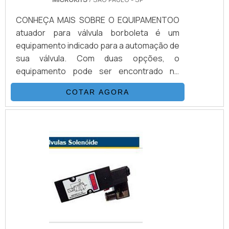
CONHEÇA MAIS SOBRE O EQUIPAMENTOO
atuador para válvula borboleta é um
equipamento indicado para a automação de
sua válvula. Com duas opções, o
equipamento pode ser encontrado no
modelo dupla ação (DA) para acionamento
COTAR AGORA
com ar comprimido em ambos os sentidos
de atuação, ou como retorno por mola
(RM), onde um dos sentidos de rotação é
realizado pela força da ação das molas e
proporciona alternativas de utilização ou
posição de pane.CONSEQÜÊNCIAS DE UMA
MÁ INSTALAÇÃOO atuador para válvula é
um equip.