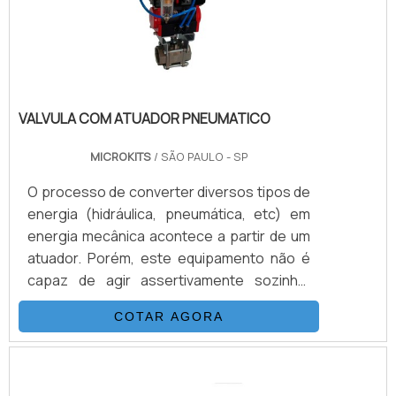
sua engenharia simples e funcional do
produto. Este equipamento foi criado e.
VALVULA COM ATUADOR PNEUMATICO
MICROKITS
/ SÃO PAULO - SP
O processo de converter diversos tipos de
energia (hidráulica, pneumática, etc) em
energia mecânica acontece a partir de um
atuador. Porém, este equipamento não é
capaz de agir assertivamente sozinho.
Neste caso, é necessário o emprego da
COTAR AGORA
valvula com atuador pneumatico para
melhor rendimento e eficiência real do
trabalho de conversão. Enquanto o atuador
pneumático trabalha nas conversões