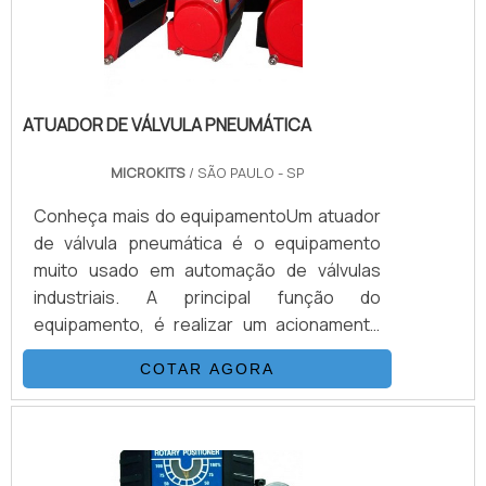
ATUADOR DE VÁLVULA PNEUMÁTICA
MICROKITS
/ SÃO PAULO - SP
Conheça mais do equipamentoUm atuador
de válvula pneumática é o equipamento
muito usado em automação de válvulas
industriais. A principal função do
equipamento, é realizar um acionamento
automaticamente a válvula, tanto à
COTAR AGORA
distância, quando nas proximidades. Isso
pode ser feito em forma através de um
painel, computador ou mesmo por um
botão local que normalmente conhecido