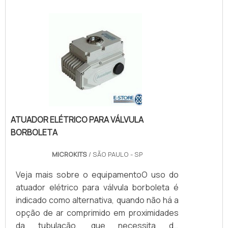
atuador, não atende a aplicação. Isso
ocorre pois o movimento on-off não é
suficiente para parametrizar a vazão
correta que realiza o controle do
processo.Características gerais do
equipamento O posicionado.
ATUADOR ELÉTRICO PARA VÁLVULA
BORBOLETA
MICROKITS
/ SÃO PAULO - SP
Veja mais sobre o equipamentoO uso do
atuador elétrico para válvula borboleta é
indicado como alternativa, quando não há a
opção de ar comprimido em proximidades
da tubulação, que necessita de