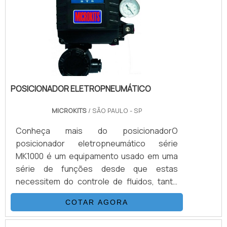
como acionamento de emergência (com o
uso de acessórios).O equipamento possui
uma alimentação feita normalmente por ar
comprim.
POSICIONADOR ELETROPNEUMÁTICO
MICROKITS
/ SÃO PAULO - SP
Conheça mais do posicionadorO
posicionador eletropneumático série
MK1000 é um equipamento usado em uma
série de funções desde que estas
necessitem do controle de fluidos, tanto
para válvulas rotativas, quanto lineares.
COTAR AGORA
Aplicações de controle contínuo, onde uma
válvula automatizada somente com