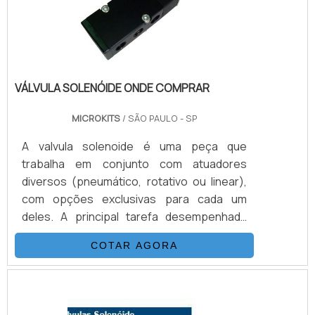
partir de materiais nobre e, garant.
VÁLVULA SOLENÓIDE ONDE COMPRAR
MICROKITS
/ SÃO PAULO - SP
A valvula solenoide é uma peça que
trabalha em conjunto com atuadores
diversos (pneumático, rotativo ou linear),
com opções exclusivas para cada um
deles. A principal tarefa desempenhada
pelo equipamento é o controle de gases e
COTAR AGORA
fluídos de maneira automatizada, tendo
encaixe para atuadores de dupla ação ou
para atuadores por retorno de molas. O
processo em que o atuador pneumático