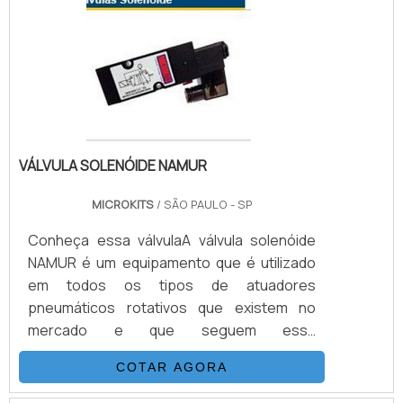
está envolvido é na conversão de diversos
tipos de energia em elétrica. Porém, para a
realização assertiva do procedi.
VÁLVULA SOLENÓIDE NAMUR
MICROKITS
/ SÃO PAULO - SP
Conheça essa válvulaA válvula solenóide
NAMUR é um equipamento que é utilizado
em todos os tipos de atuadores
pneumáticos rotativos que existem no
mercado e que seguem essa
padronização.Também é preciso citar os
COTAR AGORA
parâmetros exigidos na norma NAMUR, que
abrange as regras para equipamentos que