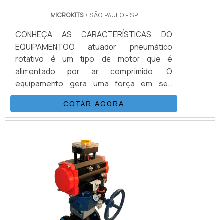
MICROKITS
/ SÃO PAULO - SP
CONHEÇA AS CARACTERÍSTICAS DO
EQUIPAMENTOO atuador pneumático
rotativo é um tipo de motor que é
alimentado por ar comprimido. O
equipamento gera uma força em seu
próprio eixo, que é definido como torque.
COTAR AGORA
Sua unidade de medida definida é o newton
x metro, ou N.m e, partindo deste conceito
surgem todas as alternativas para o uso
deste equipamento na automação de
válvulas industriais rotativas.Por conta
disso, ele pode utilizado de diversas
formas, como por exemplo: O atuador
pode ser produzido em .