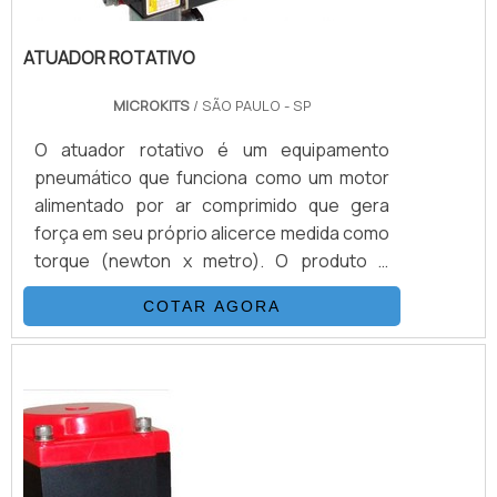
ATUADOR ROTATIVO
MICROKITS
/ SÃO PAULO - SP
O atuador rotativo é um equipamento
pneumático que funciona como um motor
alimentado por ar comprimido que gera
força em seu próprio alicerce medida como
torque (newton x metro). O produto é
bastante utilizado para a automação de
COTAR AGORA
válvulas industriais rotativas. TIPOS DE
ATUADORES DISPONÍVEIS NO MERCADO
Este tipo de atuador tem como matéria-
prima o ferro ou ligas de aço, mas
recentemente estão sendo desenvolvidos
exemplares para serem ap...