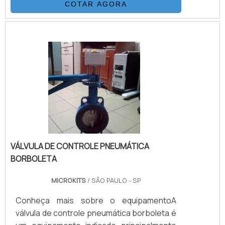
COTAR AGORA
principais: em Cilindros (que convertem a
energia linearmente) ou rotativos
(concentram a energia mecânica dentro do
próprio campo). Além de sua versatilidade
de atuação, o equipamento realiza o
processo com precisão, eficiência e força.
São procurados pelos mais diversos se.
VÁLVULA DE CONTROLE PNEUMÁTICA
BORBOLETA
MICROKITS
/ SÃO PAULO - SP
Conheça mais sobre o equipamentoA
válvula de controle pneumática borboleta é