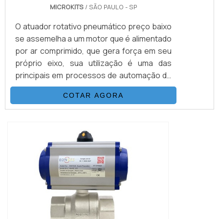
MICROKITS
/ SÃO PAULO - SP
O atuador rotativo pneumático preço baixo
se assemelha a um motor que é alimentado
por ar comprimido, que gera força em seu
próprio eixo, sua utilização é uma das
principais em processos de automação de
válvulas industriais rotativas. ONDE O
COTAR AGORA
ATUADOR É APLICADO?O atuador
pneumático rotativo possui uma gama bem
grande de aplicações, principalmente em:
indústrias químicas ou plantas e sistemas
suspensos em unidades de tratamento
d'água...