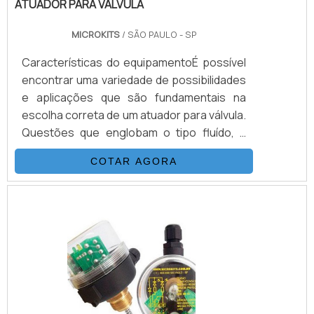
ATUADOR PARA VÁLVULA
MICROKITS
/ SÃO PAULO - SP
Características do equipamentoÉ possível
encontrar uma variedade de possibilidades
e aplicações que são fundamentais na
escolha correta de um atuador para válvula.
Questões que englobam o tipo fluído, a
alimentação de ar, pressão, posição de
COTAR AGORA
falha, são informações mínimas para um
correto dimensionamento. Outra coisa
importante é que, só depois da escolha da
válvula é que pode escolher o tipo de
atuador.Variações do atuador para
válvulaCada atuador para válvula em possui
uma aplicação considerada.