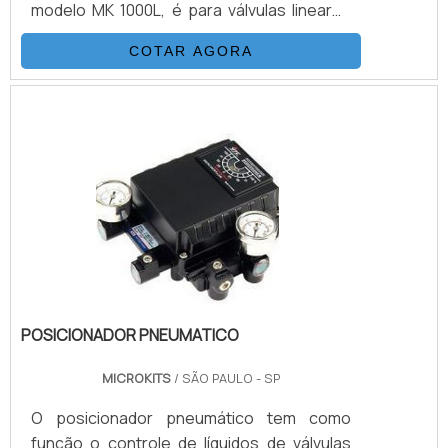
modelo MK 1000L, é para válvulas lineares
de diversos cursos, com régua de
COTAR AGORA
acionamento com um tamanho a ser
definido.Características do posicionador
4-20mA Produzido com invólucro em
alumínio pintado com tinta epóxi; Possui
classe de proteção contra intempéries
IP66; É um equipamento básico na
transformação de uma válvula com atuador
pneumá.
POSICIONADOR PNEUMATICO
MICROKITS
/ SÃO PAULO - SP
O posicionador pneumático tem como
função o controle de líquidos de válvulas