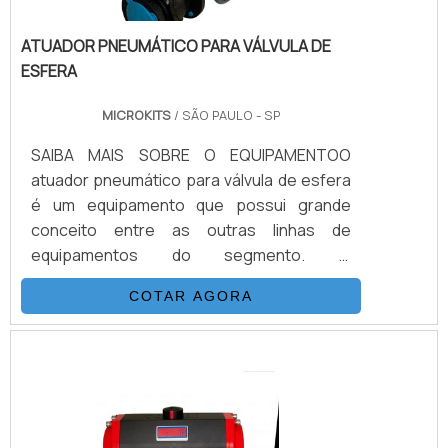
ATUADOR PNEUMÁTICO PARA VÁLVULA DE
ESFERA
MICROKITS
/ SÃO PAULO - SP
SAIBA MAIS SOBRE O EQUIPAMENTOO
atuador pneumático para válvula de esfera
é um equipamento que possui grande
conceito entre as outras linhas de
equipamentos do segmento. O
equipamento é encontrado com tamanhos
COTAR AGORA
adequados, desde os menores diâmetros
existentes no mercado. Também pode ser
encontrado com as mais variadas
possibilidades de acessórios e
instrumentos de controle, além de
inúmeras possibilidades de uso. O atuador