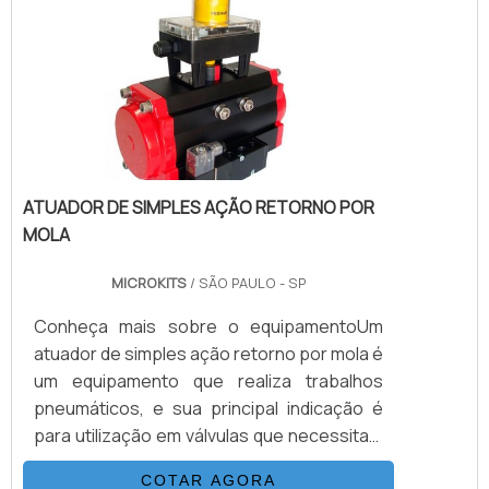
usuário maiores amplitudes na equalização
de torque, para cada tipo de válvula a ser
aplicada.Além de ser previamente
tensionad.
ATUADOR DE SIMPLES AÇÃO RETORNO POR
MOLA
MICROKITS
/ SÃO PAULO - SP
Conheça mais sobre o equipamentoUm
atuador de simples ação retorno por mola é
um equipamento que realiza trabalhos
pneumáticos, e sua principal indicação é
para utilização em válvulas que necessitam
de posicionamento de emergência ou
COTAR AGORA