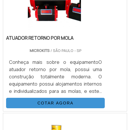
é a solução para controle de fluidos.Uma
boa empresa fornecedora de atuado.
ATUADOR RETORNO POR MOLA
MICROKITS
/ SÃO PAULO - SP
Conheça mais sobre o equipamentoO
atuador retorno por mola, possui uma
construção totalmente moderna. O
equipamento possui alojamentos internos
e individualizados para as molas, e estes
podem ser utilizados conforme a
COTAR AGORA
necessidade de torque para cada
aplicação.Diferente de outros modelos que
usam as molas sobrepostas, o atuador faz
uso do conceito de cartuchos, que dá ao