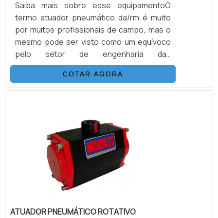
Saiba mais sobre esse equipamentoO
termo atuador pneumático da/rm é muito
por muitos profissionais de campo, mas o
mesmo pode ser visto como um equívoco
pelo setor de engenharia das
empresas.Segundo os especialistas, há
COTAR AGORA
duas possibilidades básicas de
configuração que devem ser definidas no
momento anterior a aplicação em sua
válvula. Esses modelos, são: Dupla ação
(DA) e Retorno por mola
(RM):Características da dupla ação (DA)
Necessita de ar comprimido; Só assim
acionará o atuador nos dois sent.
ATUADOR PNEUMÁTICO ROTATIVO