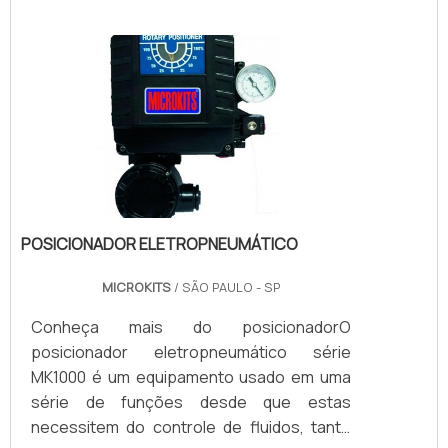
são usados em locais potencialmente
explosivos, além de regulamentar padrões
de acoplamento, entre outras
questões.Estrutura da válvula solenóide
NAMURA válvula solenóide NAMUR possui
algumas características .
POSICIONADOR ELETROPNEUMÁTICO
MICROKITS
/ SÃO PAULO - SP
Conheça mais do posicionadorO
posicionador eletropneumático série
MK1000 é um equipamento usado em uma
série de funções desde que estas
necessitem do controle de fluidos, tanto