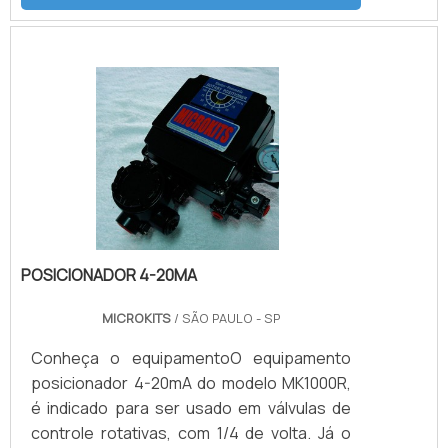
posição de pane dentro do processo.O
equipamento possui molas encapsuladas
em formato de cartuchos, que são
instalados em seu interior, atuando na
abertura e/ou fechamento, sem que haja a
necessidade de utilizar ar comprimido no
acionamento em um dos sentidos. Assim.
POSICIONADOR 4-20MA
MICROKITS
/ SÃO PAULO - SP
Conheça o equipamentoO equipamento
posicionador 4-20mA do modelo MK1000R,
é indicado para ser usado em válvulas de
controle rotativas, com 1/4 de volta. Já o