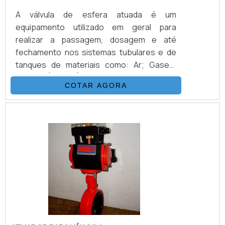
A válvula de esfera atuada é um
equipamento utilizado em geral para
realizar a passagem, dosagem e até
fechamento nos sistemas tubulares e de
tanques de materiais como: Ar; Gases;
Vapor; Água; Óleo e graxas técnicas;
COTAR AGORA
Lixivias fracas; Soluções de sais; Entre
outros materiais similares.Demais detalhes
sobre as válvulas atuadasA válvula atuada é
formada por diversas outras peças
juntamente com um atuador pneumático, e
devem ser seguidos os parâmetros e
normas do segmento. O atuador pode ser
utiliza.