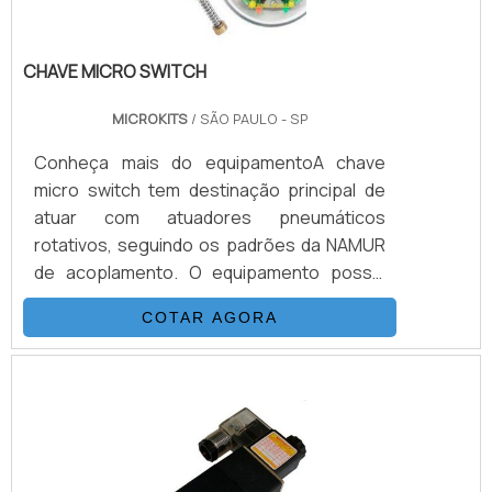
CHAVE MICRO SWITCH
MICROKITS
/ SÃO PAULO - SP
Conheça mais do equipamentoA chave
micro switch tem destinação principal de
atuar com atuadores pneumáticos
rotativos, seguindo os padrões da NAMUR
de acoplamento. O equipamento possui
possibilidades variadas na realização de
COTAR AGORA
contatos mecânicos ou indutivos. Também
oferece condições para uso com um, dois,
três ou até quatro contatos, montados em
um único monitor e trazendo inúmeras
possibilidades.O equipamento chave micro
tipo switch série MB600 é construído a