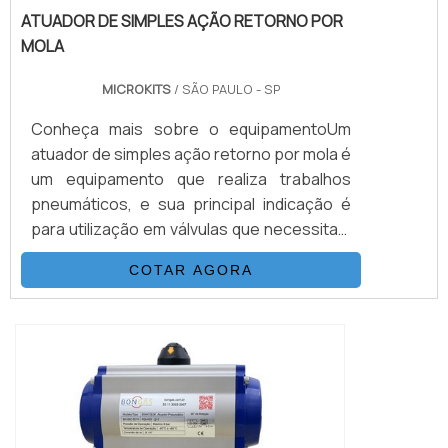
ATUADOR DE SIMPLES AÇÃO RETORNO POR
MOLA
MICROKITS
/ SÃO PAULO - SP
Conheça mais sobre o equipamentoUm
atuador de simples ação retorno por mola é
um equipamento que realiza trabalhos
pneumáticos, e sua principal indicação é
para utilização em válvulas que necessitam
de posicionamento de emergência ou
COTAR AGORA
posição de pane dentro do processo.O
equipamento possui molas encapsuladas
em formato de cartuchos, que são
instalados em seu interior, atuando na
abertura e/ou fechamento, sem que haja a
necessidade de uti...