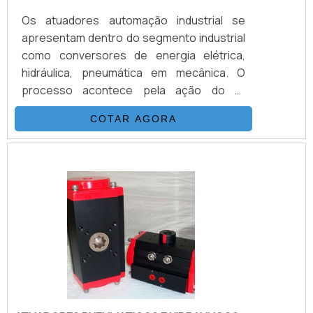
Os atuadores automação industrial se
apresentam dentro do segmento industrial
como conversores de energia elétrica,
hidráulica, pneumática em mecânica. O
processo acontece pela ação do ar
comprimido de qualidade dentro do atuador,
COTAR AGORA
e redirecionado de acordo com o tipo de
equipamento que melhor se encaixa dentro
do empreendimento e da funcionalidade
que deve ser aplicada. ATUADORES
AUTOMAÇÃO INDUSTRIAL DISPONÍVEIS NO
MERCADOExistem vários modelos de
atuadores disponíveis no mercado feitos
de diver.