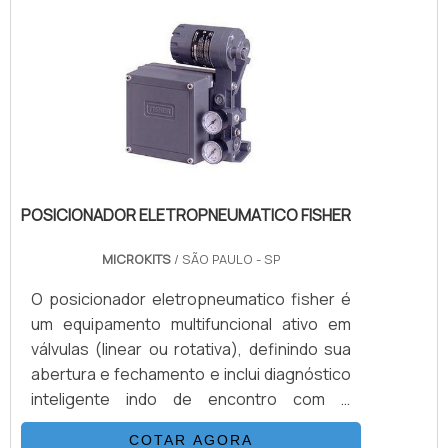
um único monitor e trazendo inúmeras
possibilidades.O equipamento chave micro
tipo switch série MB600 é construído a
partir de materiais nobre e, garant.
POSICIONADOR ELETROPNEUMATICO FISHER
MICROKITS
/ SÃO PAULO - SP
O posicionador eletropneumatico fisher é
um equipamento multifuncional ativo em
válvulas (linear ou rotativa), definindo sua
abertura e fechamento e inclui diagnóstico
inteligente indo de encontro com o
problema a ser solucionado em sua
COTAR AGORA