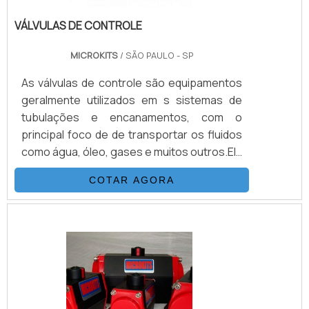
VÁLVULAS DE CONTROLE
MICROKITS
/ SÃO PAULO - SP
As válvulas de controle são equipamentos
geralmente utilizados em s sistemas de
tubulações e encanamentos, com o
principal foco de de transportar os fluidos
como água, óleo, gases e muitos outros.Ela
possui propriedades destinadas ao
COTAR AGORA
processo de controle de pressão e
passagem através de modulação,
juntamente com instrumentos de medição
e transmissão. Existem atualmente no
mercado dois tipos de mais utilizadas, que
são o tipo globo ou diafragma.Quais as
principais aplicações das válvulas Tipo glo.