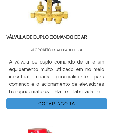
usado em vários tip.
VÁLVULA DE DUPLO COMANDO DE AR
MICROKITS
/ SÃO PAULO - SP
A válvula de duplo comando de ar é um
equipamento muito utilizado em no meio
industrial, usada principalmente para
comando e o acionamento de elevadores
hidropneumáticos. Ela é fabricada em
bronze, e conta ainda com haste de
COTAR AGORA
aço.Quais os componentes da válvula
Porcas; Arruelas; Gaxetas; Esferas;
Hastes; Entre outros.Vale destacar ainda
que existem dois outros tipos de válvulas