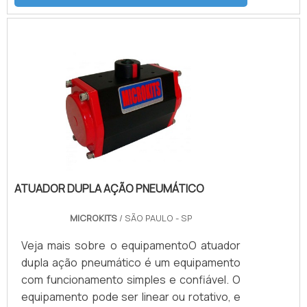
aplicação. O funcionamento acontece a
partir de uma série de ações elétricas em
forma de corrente que quando
posicionados para a válvula de controle,
direcionam de forma correta, seja para
abertura ou para fechamento. Seu uso é
muito comum principalmente para mov.
ATUADOR DUPLA AÇÃO PNEUMÁTICO
MICROKITS
/ SÃO PAULO - SP
Veja mais sobre o equipamentoO atuador
dupla ação pneumático é um equipamento
com funcionamento simples e confiável. O
equipamento pode ser linear ou rotativo, e