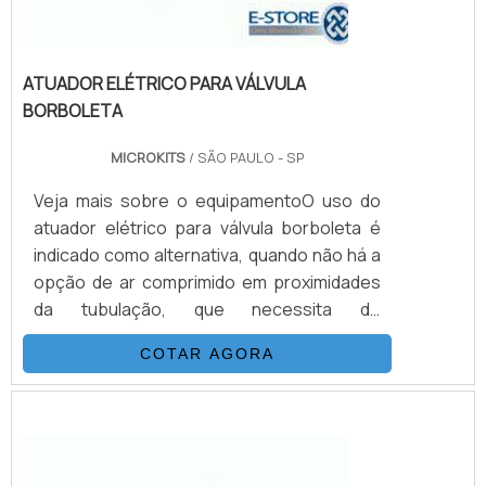
ATUADOR ELÉTRICO PARA VÁLVULA
BORBOLETA
MICROKITS
/ SÃO PAULO - SP
Veja mais sobre o equipamentoO uso do
atuador elétrico para válvula borboleta é
indicado como alternativa, quando não há a
opção de ar comprimido em proximidades
da tubulação, que necessita de
automação.Entende-se que conjuntos com
COTAR AGORA
atuadores pneumáticos apresentam mais
resistências e custo-benefício mais viável.
Porém deve-se ter em mente que nem toda
situação possibilita esta escolha, e nem
significa que o atuador não seja um