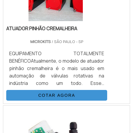
ATUADOR PINHÃO CREMALHEIRA
MICROKITS
/ SÃO PAULO - SP
EQUIPAMENTO TOTALMENTE
BENÉFICOAtualmente, o modelo de atuador
pinhão cremalheira é o mais usado em
automação de válvulas rotativas na
indústria como um todo. Esses
equipamentos são relativamente simples
COTAR AGORA
em sua concepção, de fácil ou pouca
manutenção, e com um aspecto geral
bastante leve e compacto.O atuador é
benéfico não só pelo seu preço
competitivo em comparação aos modelos