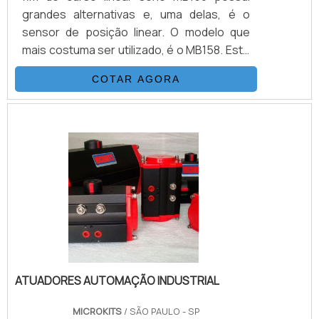
grandes alternativas e, uma delas, é o
sensor de posição linear. O modelo que
mais costuma ser utilizado, é o MB158. Este
modelo é composto por: Três fios, na
COTAR AGORA
tensão 10 a 30 Vcc; Curso de acionamento
de até 30 mm na versão padrão; Ou curso
de 70 mm na versão maior
MB158L.Indicações do sensor de posição
linearPara cursos maiores, que são
superiores a 70 mm, é indicado o uso do
sensor posição linear no modelo MB608 (.
ATUADORES AUTOMAÇÃO INDUSTRIAL
MICROKITS
/ SÃO PAULO - SP