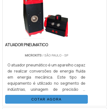
de comando, sendo uma a válvula de ferro
com corpo, tampa e discos de vedação
feitos em bronze, a haste, alavanca e cabo.
ATUADOR PNEUMATICO
MICROKITS
/ SÃO PAULO - SP
O atuador pneumático é um aparelho capaz
de realizar conversões de energia fluída
em energia mecânica. Este tipo de
equipamento é utilizado no segmento de
indústrias, usinagem de precisão e
instalações diversas por ter agilidade no
COTAR AGORA
tempo de reação, ao mesmo tempo em que
aciona seu mecanismo. Este equipamento