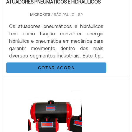
ATUADORES PNEUMATICOS E HIDRAULICOS
MICROKITS
/ SÃO PAULO - SP
Os atuadores pneumáticos e hidráulicos
tem como função converter energia
hidráulica e pneumática em mecânica para
garantir movimento dentro dos mais
diversos segmentos industriais. Este tipo
de atuador possui duas aplicações
COTAR AGORA
principais: em Cilindros (que convertem a
energia linearmente) ou rotativos
(concentram a energia mecânica dentro do
próprio campo). Além de sua versatilidade
de atuação, o equipamento realiza o
processo com precisão, eficiência e força.
São procurados pelos mais diversos se.