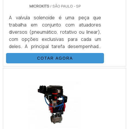
MICROKITS
/ SÃO PAULO - SP
A valvula solenoide é uma peça que
trabalha em conjunto com atuadores
diversos (pneumático, rotativo ou linear),
com opções exclusivas para cada um
deles. A principal tarefa desempenhada
pelo equipamento é o controle de gases e
COTAR AGORA
fluídos de maneira automatizada, tendo
encaixe para atuadores de dupla ação ou
para atuadores por retorno de molas. O
processo em que o atuador pneumático
está envolvido é na conversão de diversos
tipos de energia em elétrica. Porém, para a
realização assertiva do procedi.