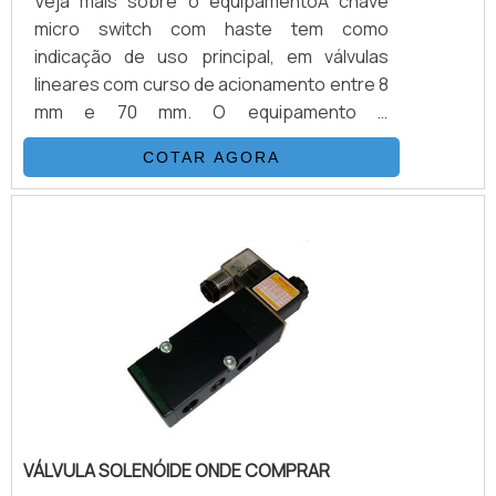
Veja mais sobre o equipamentoA chave
micro switch com haste tem como
indicação de uso principal, em válvulas
lineares com curso de acionamento entre 8
mm e 70 mm. O equipamento é
principalmente indicado para os atuadores
COTAR AGORA
do tipo diafragma, que possuem
predisposição (rosca) para acoplamento
do dispositivo em sua parte superior.A
indicação local da chave micro switch,
possui 06 leds indicadores em sua parte
interior, que indica a posição de contato
aberto, contato fechado e dois sinais de
energia,.
VÁLVULA SOLENÓIDE ONDE COMPRAR