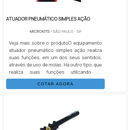
ATUADOR PNEUMÁTICO SIMPLES AÇÃO
MICROKITS
/ SÃO PAULO - SP
Veja mais sobre o produtoO equipamento
atuador pneumático simples ação realiza
suas funções, em um dos seus sentidos,
através de uso de molas. Há outro tipo, que
realiza suas funções utilizando ar
comprimido que tem de vencer o torque da
COTAR AGORA
válvula mais a força das molas. Quanto mais
as molas de ar comprimido necessitará
empurrar, menos torque livre sobrará para
o acionamento da válvula em si.Utilização
do atuador pneumático simples açãoO
atuador pneumático simples ação pode ser