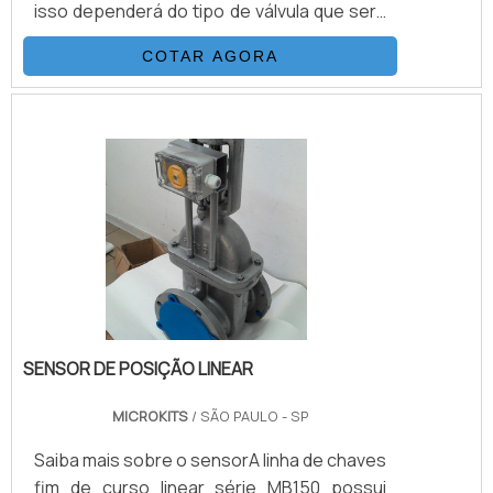
isso dependerá do tipo de válvula que será
aplicado. Seu acionamento é feito por uma
COTAR AGORA
alimentação por ar comprimido, tanto nos
sentidos de fechamentos quanto de
aberturas. Isso difere do atuador
pneumático simples ação, que usa molas
na sua parte interior, acionando em um dos
sentidos, sem a necessidade do ar
induzido.Benefícios oferecid.
SENSOR DE POSIÇÃO LINEAR
MICROKITS
/ SÃO PAULO - SP
Saiba mais sobre o sensorA linha de chaves
fim de curso linear série MB150 possui