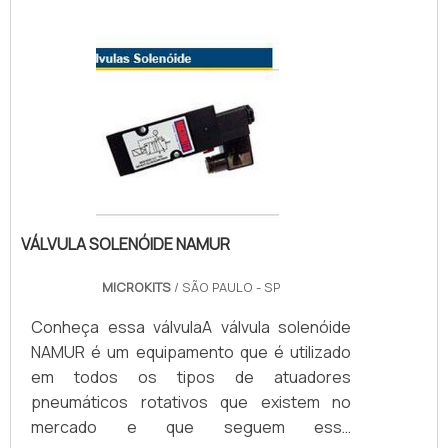
é um forte concorrente para substituir os
motores elétricos. Eles podem ser
utilizados em aplicações sensível à
distorção magnética como
microprocessadores e outros
equipamentos ou processos.
VÁLVULA SOLENÓIDE NAMUR
MICROKITS
/ SÃO PAULO - SP
Conheça essa válvulaA válvula solenóide
NAMUR é um equipamento que é utilizado
em todos os tipos de atuadores
pneumáticos rotativos que existem no
mercado e que seguem essa