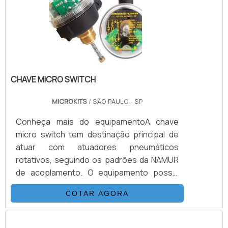
similares, mas principalmente por conta de
sua engenharia simples e funcional do
produto. Este equipamento foi criado e.
CHAVE MICRO SWITCH
MICROKITS
/ SÃO PAULO - SP
Conheça mais do equipamentoA chave
micro switch tem destinação principal de
atuar com atuadores pneumáticos
rotativos, seguindo os padrões da NAMUR
de acoplamento. O equipamento possui
possibilidades variadas na realização de
COTAR AGORA
contatos mecânicos ou indutivos. Também
oferece condições para uso com um, dois,
três ou até quatro contatos, montados em