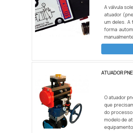
A válvula so
atuador (pne
um deles. A 
forma autom
manualmente)
dupla ação 
atuador pneu
ATUADOR PNE
O atuador pn
que precisa
do processo,
modelo de at
equipamento.