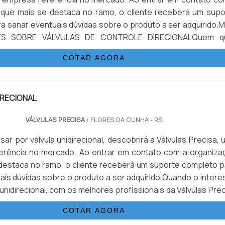
 que mais se destaca no ramo, o cliente receberá um supo
a sanar eventuais dúvidas sobre o produto a ser adquirido.M
ES SOBRE VÁLVULAS DE CONTROLE DIRECIONALQuem q
lvulas de controle direcional em uma empresa que preza p
COTAR AGORA
nc...
IRECIONAL
VÁLVULAS PRECISA
/ FLORES DA CUNHA - RS
ar por válvula unidirecional, descobrirá a Válvulas Precisa,
erência no mercado. Ao entrar em contato com a organiza
destaca no ramo, o cliente receberá um suporte completo p
ais dúvidas sobre o produto a ser adquirido.Quando o intere
 unidirecional, com os melhores profissionais da Válvulas Pre
ontrará excelente custo-benefício e diversas opções d...
COTAR AGORA