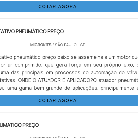
e do ar comprimido como em modelos convenciona
COTAR AGORA
S IMPORTANTESO modelo padrão de atuador pneumátic
ATIVO PNEUMÁTICO PREÇO
MICROKITS
/ SÃO PAULO - SP
tativo pneumático preço baixo se assemelha a um motor qu
por ar comprimido, que gera força em seu próprio eixo, 
é uma das principais em processos de automação de válvu
 rotativas. ONDE O ATUADOR É APLICADO?O atuador pneumát
ssui uma gama bem grande de aplicações, principalmente 
químicas ou plantas e sistemas suspensos em unidades
COTAR AGORA
'água. Os atuadores em aço são ativos principalmente em ár
UMATICO PREÇO