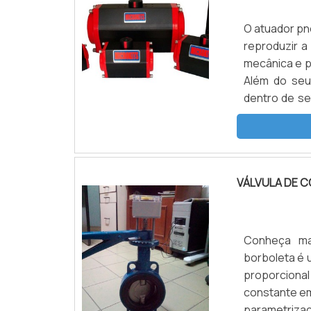
O atuador pn
reproduzir a
mecânica e p
Além do seu
dentro de se
POR QUE O
equipamento
process.
VÁLVULA DE 
Conheça ma
borboleta é 
proporcional
constante em
parametrizaç