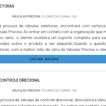
LETORAS
VÁLVULAS PRECISA
/ FLORES DA CUNHA - RS
 procura de válvulas seletoras, encontrará com certeza
ulas Precisa. Ao entrar em contato com a organização que m
no ramo, o cliente receberá um suporte completo para sa
úvidas sobre o produto a ser adquirido.Quando o quesit
etoras, com a melhor mão de obra da Válvulas Precisa o clie
r com excelente custo-benefício e atendimento eficaz em t
COTAR AGORA
CONTROLE DIRECIONAL
VÁLVULAS PRECISA
/ FLORES DA CUNHA - RS
rocura de válvulas de controle direcional, descobrirá a Válv
a empresa referência no mercado. Ao entrar em contato co