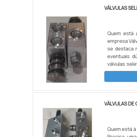
VÁLVULAS SE
Quem está à
empresa Válv
se destaca 
eventuais d
válvulas sel
poderá conta
o territór...
VÁLVULAS DE 
Quem está à p
Precisa, um