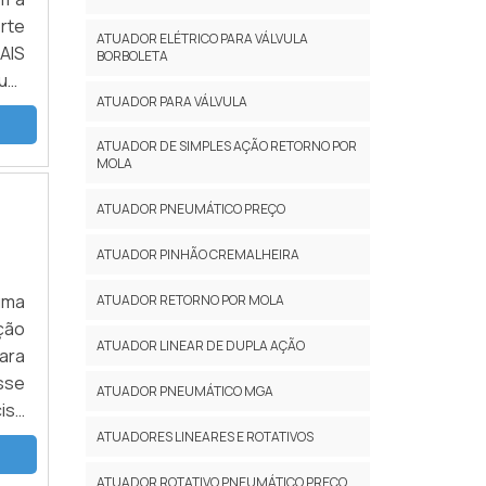
rte
ATUADOR ELÉTRICO PARA VÁLVULA
AIS
BORBOLETA
uer
ATUADOR PARA VÁLVULA
ela
ATUADOR DE SIMPLES AÇÃO RETORNO POR
MOLA
ATUADOR PNEUMÁTICO PREÇO
ATUADOR PINHÃO CREMALHEIRA
 uma
ATUADOR RETORNO POR MOLA
ção
ATUADOR LINEAR DE DUPLA AÇÃO
ara
sse
ATUADOR PNEUMÁTICO MGA
cisa
ATUADORES LINEARES E ROTATIVOS
ATUADOR ROTATIVO PNEUMÁTICO PREÇO