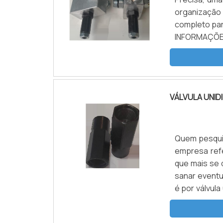
organização
completo par
INFORMAÇÕ
encontrar vá
segurança, e
VÁLVULA UNID
Quem pesquis
empresa ref
que mais se 
sanar eventu
é por válvula
o cliente enc