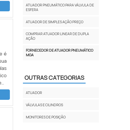
is.
ATUADOR PNEUMÁTICO PARA VÁLVULA DE
o é
ESFERA
ATUADOR DE SIMPLES AÇÃO PREÇO
COMPRAR ATUADOR LINEAR DE DUPLA
AÇÃO
FORNECEDOR DE ATUADOR PNEUMÁTICO
e é
MGA
sua
las
ico
OUTRAS CATEGORIAS
em:
 de
ATUADOR
eas
VÁLVULAS E CILINDROS
MONITORES DE POSIÇÃO