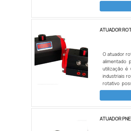
necessidad
INFORMAÇÕE
fabri.
ATUADOR ROT
O atuador ro
alimentado 
utilização 
industriais
rotativo po
indústrias 
tratamento d
mar.
ATUADOR PNE