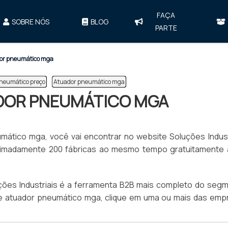
FAÇA
SOBRE NÓS
BLOG
PARTE
dor pneumático mga
pneumático preço
Atuador pneumático mga
DOR PNEUMÁTICO MGA
ático mga, você vai encontrar no website Soluções Industr
oximadamente 200 fábricas ao mesmo tempo gratuitamente 
uções Industriais é a ferramenta B2B mais completo do seg
e atuador pneumático mga, clique em uma ou mais das emp