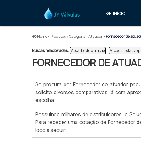
INÍCIO
Home
»
Produtos
»
Categoria - Atuador
»
Fornecedor de atua
Buscas relacionadas:
Atuador dupla ação
Atuador rotativo 
FORNECEDOR DE ATUA
Se procura por Fornecedor de atuador pneum
solicite diversos comparativos já com apr
escolha
Possuindo milhares de distribuidores, o Sol
Para receber uma cotação de Fornecedor d
logo a seguir: