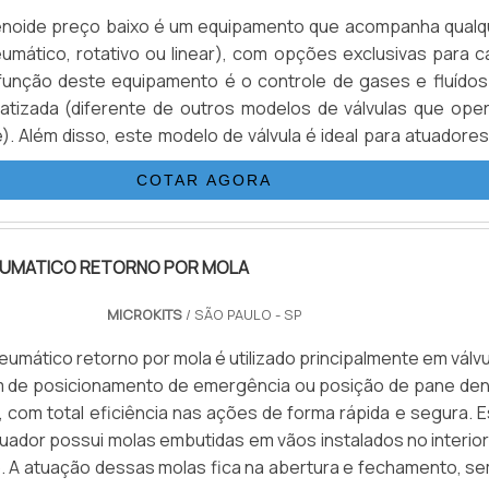
lenoide preço baixo é um equipamento que acompanha qualq
umático, rotativo ou linear), com opções exclusivas para c
função deste equipamento é o controle de gases e fluídos
atizada (diferente de outros modelos de válvulas que ope
. Além disso, este modelo de válvula é ideal para atuadores
ou para atuadores por retorno de molas. O processo em qu
COTAR AGORA
mático está envolvido é na conversão de diversos tipo.
UMATICO RETORNO POR MOLA
MICROKITS
/ SÃO PAULO - SP
eumático retorno por mola é utilizado principalmente em válv
m de posicionamento de emergência ou posição de pane den
 com total eficiência nas ações de forma rápida e segura. E
uador possui molas embutidas em vãos instalados no interior
 A atuação dessas molas fica na abertura e fechamento, se