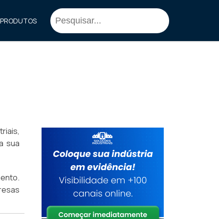
PRODUTOS
iais,
a sua
mento.
resas