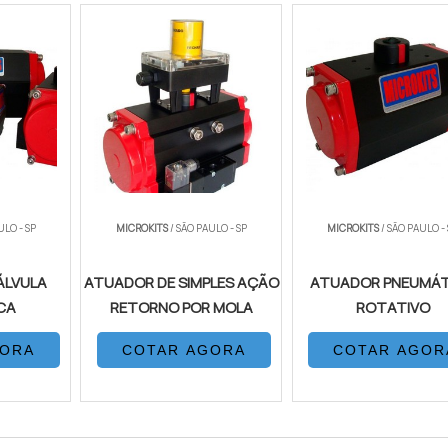
ULO - SP
MICROKITS
/ SÃO PAULO - SP
MICROKITS
/ SÃO PAULO -
ÁLVULA
ATUADOR DE SIMPLES AÇÃO
ATUADOR PNEUMÁT
CA
RETORNO POR MOLA
ROTATIVO
GORA
COTAR AGORA
COTAR AGOR