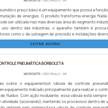
MICROKITS
/ SÃO PAULO - SP
eumático preço baixo é um equipamento que possui a função
 mutação de energias. O produto transforma energia fluída
ode ser utilizado nas mais diversas área do segmento industr
 uso dentro das industrias, o aparelho também é procur
tores como o de usinagem de precisão e instalações divers
PTAR PELO ATUADOR PNEUMÁTICO?Diferente de out
COTAR AGORA
s, o atuador pneumático possui agilidade acima da média
CONTROLE PNEUMÁTICA BORBOLETA
MICROKITS
/ SÃO PAULO - SP
is sobre o equipamentoA válvula de controle pneumát
um equipamento indicado principalmente para realizar o cont
 de fluídos. Com ação modulante, essa válvula está sempre
 atividade (acionando), mantendo os processos dentro de 
ão definida pelo sistema.Essa válvula de controle pneumát