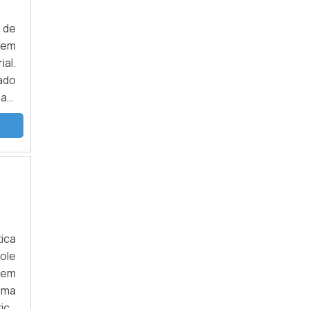
 de
 em
ial.
ado
as.
ros
 no
ica
role
 em
uma
ica