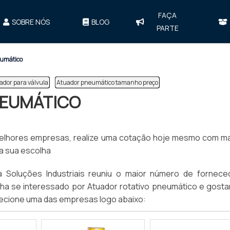
FAÇA
SOBRE NÓS
BLOG
PARTE
eumático
ador para válvula
Atuador pneumático tamanho preço
NEUMÁTICO
melhores empresas, realize uma cotação hoje mesmo com ma
a sua escolha
nta Soluções Industriais reuniu o maior número de fornece
nha se interessado por Atuador rotativo pneumático e gosta
ecione uma das empresas logo abaixo: