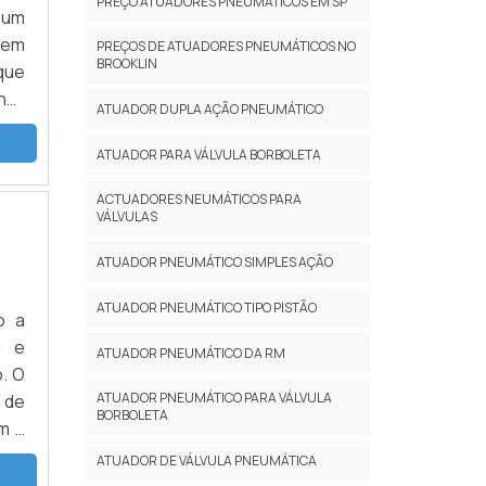
PREÇO ATUADORES PNEUMÁTICOS EM SP
 um
rem
PREÇOS DE ATUADORES PNEUMÁTICOS NO
BROOKLIN
 que
ne-
ATUADOR DUPLA AÇÃO PNEUMÁTICO
nto
ATUADOR PARA VÁLVULA BORBOLETA
ACTUADORES NEUMÁTICOS PARA
VÁLVULAS
ATUADOR PNEUMÁTICO SIMPLES AÇÃO
ATUADOR PNEUMÁTICO TIPO PISTÃO
o a
a e
ATUADOR PNEUMÁTICO DA RM
. O
ATUADOR PNEUMÁTICO PARA VÁLVULA
 de
BORBOLETA
m a
sse
ATUADOR DE VÁLVULA PNEUMÁTICA
 de