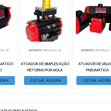
ULO - SP
MICROKITS
/ SÃO PAULO - SP
MICROKITS
/ SÃO PAULO -
MÁTICO
ATUADOR DE SIMPLES AÇÃO
ATUADOR DE VÁLV
O
RETORNO POR MOLA
PNEUMÁTICA
GORA
COTAR AGORA
COTAR AGOR