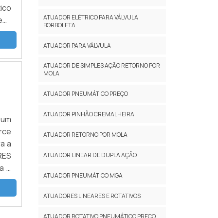
ico
ATUADOR ELÉTRICO PARA VÁLVULA
em:
BORBOLETA
 de
ATUADOR PARA VÁLVULA
ATUADOR DE SIMPLES AÇÃO RETORNO POR
MOLA
ATUADOR PNEUMÁTICO PREÇO
ATUADOR PINHÃO CREMALHEIRA
 um
rce
ATUADOR RETORNO POR MOLA
a a
RES
ATUADOR LINEAR DE DUPLA AÇÃO
a o
ATUADOR PNEUMÁTICO MGA
dos
ATUADORES LINEARES E ROTATIVOS
ATUADOR ROTATIVO PNEUMÁTICO PREÇO