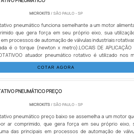
ATIVO PNEUMÁTICO
MICROKITS
/ SÃO PAULO - SP
tativo pneumático funciona semelhante a um motor aliment
rimido que gera força em seu próprio eixo, sua utilizaçã
 em processos de automação de válvulas industriais rotativa
izada é o torque (newton x metro).LOCAIS DE APLICAÇÃO
ATIVOO atuador pneumático rotativo é utilizado nos m
mentos, tais como: plantas e sistemas suspensos em unida
COTAR AGORA
 ...
ATIVO PNEUMÁTICO PREÇO
MICROKITS
/ SÃO PAULO - SP
tativo pneumático preço baixo se assemelha a um motor qu
por ar comprimido, que gera força em seu próprio eixo, 
é uma das principais em processos de automação de válvu