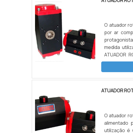
ATUADOR ROT
O atuador ro
por ar comp
protagonista
medida util
ATUADOR ROT
diversos seg
de tratamento
ATUADOR ROT
O atuador ro
alimentado 
utilização 