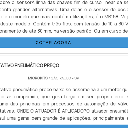
obre o sensorA linha das chaves fim de curso linear da sé
senta grandes alternativas. Uma delas é o sensor de posi
ivo, e o modelo que mais contém utilizações, é o MB158. Vej
deste modelo: Contém três fios, com tensão de 10 a 30 V
ionamento de até 30 mm, na versão padrão; Ou em curso de
 maior MB158L.Diferencial do equipamentoO principal diferen
COTAR AGORA
nos modelos MB155 e MB155L. Estes são uma alternativ.
ATIVO PNEUMÁTICO PREÇO
MICROKITS
/ SÃO PAULO - SP
tativo pneumático preço baixo se assemelha a um motor qu
por ar comprimido, que gera força em seu próprio eixo, 
é uma das principais em processos de automação de válvu
 rotativas. ONDE O ATUADOR É APLICADO?O atuador pneumát
ssui uma gama bem grande de aplicações, principalmente 
químicas ou plantas e sistemas suspensos em unidades