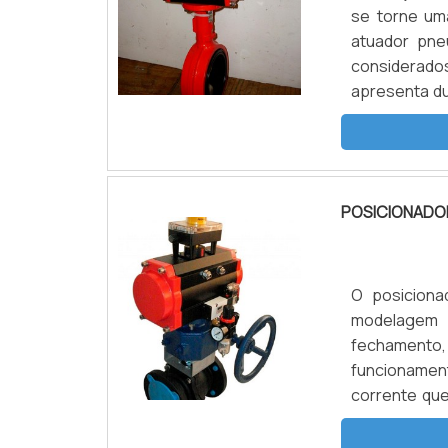
se torne uma
atuador pne
considerados,
apresenta du
se os acess
da válvula.I
POSICIONADO
O posicion
modelagem d
fechamento,
funcionamen
corrente que
mesma na po
equipamento