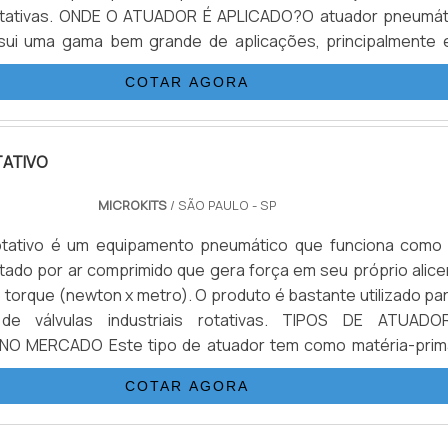
 rotativas. ONDE O ATUADOR É APLICADO?O atuador pneumát
ssui uma gama bem grande de aplicações, principalmente 
químicas ou plantas e sistemas suspensos em unidades
COTAR AGORA
água...
ATIVO
MICROKITS
/ SÃO PAULO - SP
otativo é um equipamento pneumático que funciona como
tado por ar comprimido que gera força em seu próprio alice
torque (newton x metro). O produto é bastante utilizado par
de válvulas industriais rotativas. TIPOS DE ATUADO
 NO MERCADO Este tipo de atuador tem como matéria-prim
gas de aço, mas recentemente estão sendo desenvolvi
COTAR AGORA
ara serem ap...