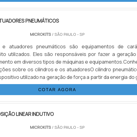
d.
 ATUADORES PNEUMÁTICOS
MICROKITS
/ SÃO PAULO - SP
os e atuadores pneumáticos são equipamentos de cará
muito utilizados. Eles são responsáveis por fazer a geração
imento em diversos tipos de máquinas e equipamentos.Conh
ções sobre os cilindros e os atuadoresO cilindro pneumátic
spositivo utilizado na geração de força a partir da energia do
 Ele é constituído de câmara cilíndrica juntamente com pis
COTAR AGORA
is de escape. Quanto o atuador pneumático é uma f.
SIÇÃO LINEAR INDUTIVO
MICROKITS
/ SÃO PAULO - SP