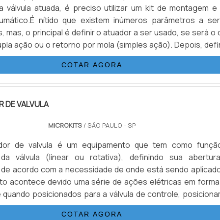
 válvula atuada, é preciso utilizar um kit de montagem e
umático.É nítido que existem inúmeros parâmetros a se
 mas, o principal é definir o atuador a ser usado, se será o
pla ação ou o retorno por mola (simples ação). Depois, defi
órios que serão adicionados aos recursos para funcioname
COTAR AGORA
nvestimentos sobre a válvula atuadaComprar uma válvula.
R DE VALVULA
MICROKITS
/ SÃO PAULO - SP
ador de valvula é um equipamento que tem como funçã
a válvula (linear ou rotativa), definindo sua abertur
 de acordo com a necessidade de onde está sendo aplicado
to acontece devido uma série de ações elétricas em forma
 quando posicionados para a válvula de controle, posiciona
sição correta, ora para abertura, ora fechamento. E
COTAR AGORA
 é bastante utilizado para realizar o controle de vazão