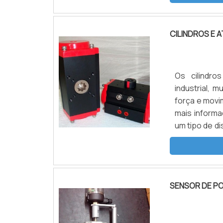
fluídos. Além 
CILINDROS E
Os cilindr
industrial, 
força e mov
mais informa
um tipo de di
sob pressão.
móvel e cana
SENSOR DE PO