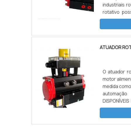
industriais
rotativo po
indústrias 
tratamento d'
ATUADOR ROT
O atuador r
motor alimen
medida como 
automação 
DISPONÍVEIS
ferro ou li
exemplares p