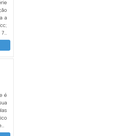
rie
ção
a a
cc;
 70
cial
e é
sua
las
ico
em:
 de