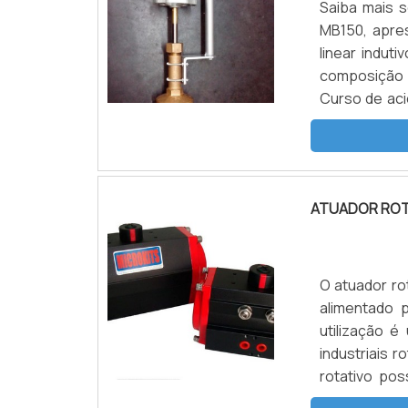
Saiba mais s
MB150, apre
linear indut
composição 
Curso de ac
mm na versão
encontra-se 
ATUADOR ROT
O atuador ro
alimentado 
utilização 
industriais
rotativo po
indústrias 