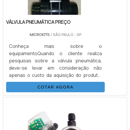
VÁLVULA PNEUMÁTICA PREÇO
MICROKITS
/ SÃO PAULO - SP
Conheça mais sobre o
equipamentoQuando o cliente realiza
pesquisas sobre a válvula pneumática,
deve-se levar em consideração não
apenas o custo da aquisição do produto,
mas também toda a qualidade e o respaldo
COTAR AGORA
que o mesmo deve oferecer.O termo
válvula pneumática preço é importante,
mas há detalhes maiores que devem ser
analisados, e que são responsáveis por
trazer benefícios e longa vida útil para os
projetos. O cliente deve sempre procurar