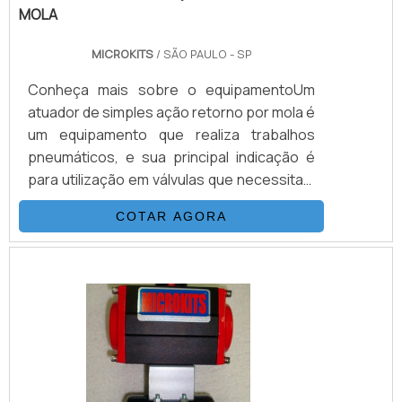
MOLA
MICROKITS
/ SÃO PAULO - SP
Conheça mais sobre o equipamentoUm
atuador de simples ação retorno por mola é
um equipamento que realiza trabalhos
pneumáticos, e sua principal indicação é
para utilização em válvulas que necessitam
de posicionamento de emergência ou
COTAR AGORA
posição de pane dentro do processo.O
equipamento possui molas encapsuladas
em formato de cartuchos, que são
instalados em seu interior, atuando na
abertura e/ou fechamento, sem que haja a
necessidade de utilizar ar comprimido no
acionamento em um dos sentidos. Assim.