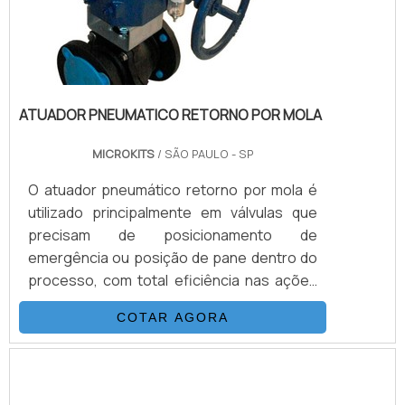
ATUADOR PNEUMATICO RETORNO POR MOLA
MICROKITS
/ SÃO PAULO - SP
O atuador pneumático retorno por mola é
utilizado principalmente em válvulas que
precisam de posicionamento de
emergência ou posição de pane dentro do
processo, com total eficiência nas ações
de forma rápida e segura. Este modelo de
COTAR AGORA
atuador possui molas embutidas em vãos
instalados no interior do equipamento. A
atuação dessas molas fica na abertura e
fechamento, sem a necessidade do ar