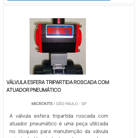
as molas de ar comprimido necessitará
empurrar, menos torque livre sobrará para
o acionamento da válvula em si.Utilização
do atuador pneumático simples açãoO
atuador pneumático simples ação pode ser
usado em vários tip.
VÁLVULA ESFERA TRIPARTIDA ROSCADA COM
ATUADOR PNEUMÁTICO
MICROKITS
/ SÃO PAULO - SP
A válvula esfera tripartida roscada com
atuador pneumático é uma peça utilizada
no bloqueio para manutenção da válvula