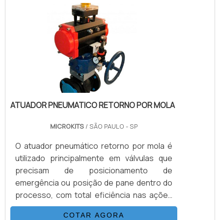
ATUADOR PNEUMATICO RETORNO POR MOLA
MICROKITS
/ SÃO PAULO - SP
O atuador pneumático retorno por mola é
utilizado principalmente em válvulas que
precisam de posicionamento de
emergência ou posição de pane dentro do
processo, com total eficiência nas ações
de forma rápida e segura. Este modelo de
COTAR AGORA
atuador possui molas embutidas em vãos