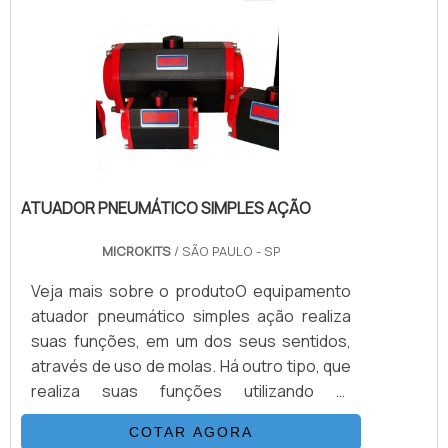
instalações diversas. POR QUE OPTAR
PELO ATUADOR PNEUMÁTICO?Diferente
de outros equipamentos, o atuador
pneumático possui agilidade acima da
média no process.
ATUADOR PNEUMÁTICO SIMPLES AÇÃO
MICROKITS
/ SÃO PAULO - SP
Veja mais sobre o produtoO equipamento
atuador pneumático simples ação realiza
suas funções, em um dos seus sentidos,
através de uso de molas. Há outro tipo, que
realiza suas funções utilizando ar
comprimido que tem de vencer o torque da
COTAR AGORA
válvula mais a força das molas. Quanto mais