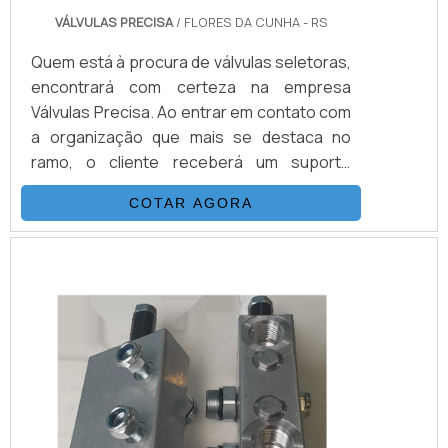
VÁLVULAS PRECISA
/ FLORES DA CUNHA - RS
Quem está à procura de válvulas seletoras,
encontrará com certeza na empresa
Válvulas Precisa. Ao entrar em contato com
a organização que mais se destaca no
ramo, o cliente receberá um suporte
completo para sanar eventuais dúvidas
COTAR AGORA
sobre o produto a ser adquirido.Quando o
quesito é válvulas seletoras, com a melhor
mão de obra da Válvulas Precisa o cliente
poderá contar com excelente custo-
benefício e atendimento eficaz em todo o
territór...