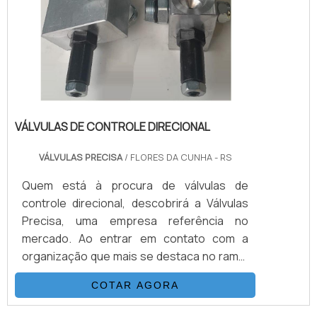
VÁLVULAS DE CONTROLE DIRECIONAL
VÁLVULAS PRECISA
/ FLORES DA CUNHA - RS
Quem está à procura de válvulas de
controle direcional, descobrirá a Válvulas
Precisa, uma empresa referência no
mercado. Ao entrar em contato com a
organização que mais se destaca no ramo,
o cliente receberá um suporte completo
COTAR AGORA
para sanar eventuais dúvidas sobre o
produto a ser adquirido.MAIS