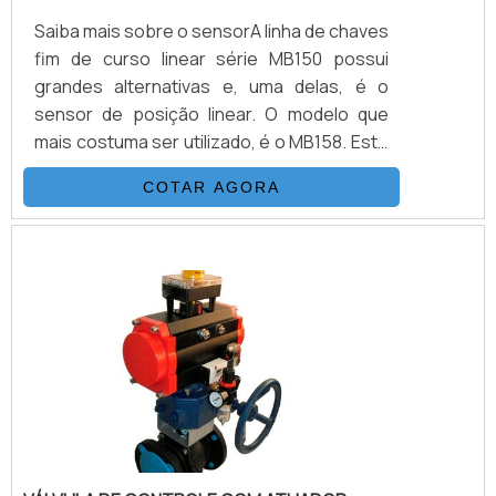
Saiba mais sobre o sensorA linha de chaves
fim de curso linear série MB150 possui
grandes alternativas e, uma delas, é o
sensor de posição linear. O modelo que
mais costuma ser utilizado, é o MB158. Este
modelo é composto por: Três fios, na
COTAR AGORA
tensão 10 a 30 Vcc; Curso de acionamento
de até 30 mm na versão padrão; Ou curso
de 70 mm na versão maior
MB158L.Indicações do sensor de posição
linearPara cursos maiores, que são
superiores a 70 mm, é indicado o uso do
sensor posição linear no modelo MB608 (.