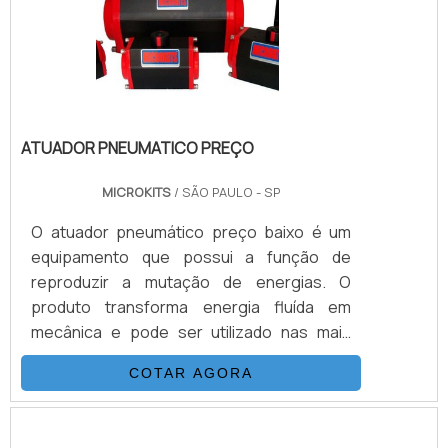
equipamento realiza o processo co.
ATUADOR PNEUMATICO PREÇO
MICROKITS
/ SÃO PAULO - SP
O atuador pneumático preço baixo é um
equipamento que possui a função de
reproduzir a mutação de energias. O
produto transforma energia fluída em
mecânica e pode ser utilizado nas mais
diversas área do segmento industrial. Além
COTAR AGORA
do seu uso dentro das industrias, o
aparelho também é procurado dentro de
setores como o de usinagem de precisão e