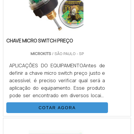
as origens do produto, quais são os
materiais que nele .
CHAVE MICRO SWITCH PREÇO
MICROKITS
/ SÃO PAULO - SP
APLICAÇÕES DO EQUIPAMENTOAntes de
definir a chave micro switch preço justo e
acessível, é preciso verificar qual será a
aplicação do equipamento. Esse produto
pode ser encontrado em diversos locais,
como em máquinas, outros equipamentos,
COTAR AGORA
como equipamentos de sinalização geral,
em sistemas de segurança como alarmes,
em setores de automação, em controle de
válvulas industriais e em muitas outras