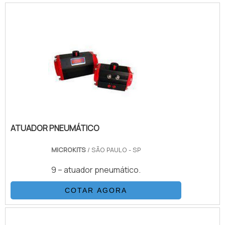
para o acoplamento, além da junção de
acessórios que podem oferecer recursos
de automação para o processo.Em
algumas situações, é possível que até
mesmo uma pequena válvula solenóide de
duas vias com fechamento p.
ATUADOR PNEUMÁTICO
MICROKITS
/ SÃO PAULO - SP
9 – atuador pneumático.
COTAR AGORA