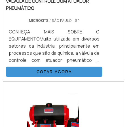
VÁLVULA DE CONTROLE COM ATUADOR
PNEUMÁTICO
MICROKITS
/ SÃO PAULO - SP
CONHEÇA MAIS SOBRE O
EQUIPAMENTOMuito utilizada em diversos
setores da indústria, principalmente em
processos que são da química, a válvula de
controle com atuador pneumático é
responsável por atuar no controle
COTAR AGORA
proporcional de fluídos, no alívio de
pressão, ou em situação de bloqueio abre
e fecha.Essa válvula oferece diversas
finalidades, e conta com a relevância de ter
um controle totalmente automatizado,
mesmo com opções de operação manual,
caso haja necessidade.COMPOSIÇÃO DA
VÁLVULA DE CONTRO.