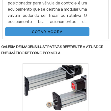
posicionador para válvula de controle é um
equipamento que se destina a modular uma
válvula, podendo ser linear ou rotativa. O
equipamento faz acionamentos de
abertura e fechamento proporcionais,
COTAR AGORA
conforme a necessidade da aplicação.Este
comando é realizado através da entrada de
sinais elétricos em forma corrente
GALERIA DE IMAGENS ILUSTRATIVAS REFERENTE A ATUADOR
(miliampère) no posicionador de válvula de
PNEUMÁTICO RETORNO POR MOLA
controle com range definido entre 4 e 20
mA, onde o menor valor posiciona a válvula
na posição fechada e o ma.