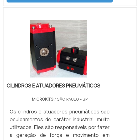
instalados no interior do equipamento. A
atuação dessas molas fica na abertura e
fechamento, sem a necessidade do ar
comprimido como em modelos
convencionais. INFORMAÇÕES
IMPORTANTESO modelo padrão de atuador
pneumático é fabri.
CILINDROS E ATUADORES PNEUMÁTICOS
MICROKITS
/ SÃO PAULO - SP
Os cilindros e atuadores pneumáticos são
equipamentos de caráter industrial, muito
utilizados. Eles são responsáveis por fazer
a geração de força e movimento em