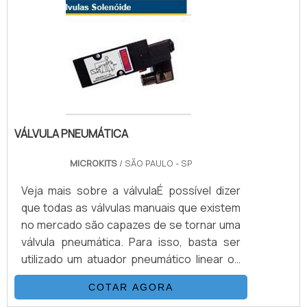
aplicações.A linha de motores de posição
abrange acoplamento para válvulas
industriais rotativas ou lin.
VÁLVULA PNEUMÁTICA
MICROKITS
/ SÃO PAULO - SP
Veja mais sobre a válvulaÉ possível dizer
que todas as válvulas manuais que existem
no mercado são capazes de se tornar uma
válvula pneumática. Para isso, basta ser
utilizado um atuador pneumático linear ou
rotativo, conforme o modelo da válvula e o
COTAR AGORA
kit de montagem, que deve ser correto