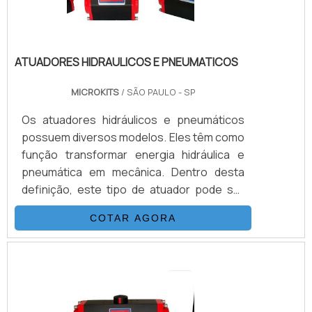
ATUADORES HIDRAULICOS E PNEUMATICOS
MICROKITS
/ SÃO PAULO - SP
Os atuadores hidráulicos e pneumáticos
possuem diversos modelos. Eles têm como
função transformar energia hidráulica e
pneumática em mecânica. Dentro desta
definição, este tipo de atuador pode ser
aplicado em cilindros (que convertem a
COTAR AGORA
energia de maneira linear) ou mesmo os
atuadores rotativos (que concentram a
energia mecânica fruto do processo de
conversão dentro do próprio eixo). Além de
sua versatilidade, em todos os segmentos
em que desenvolve sua função, o