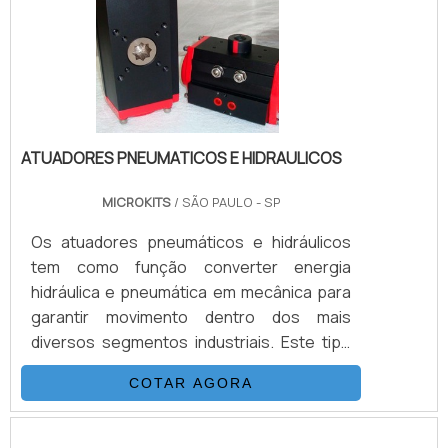
pneumático preço benéficoUm engate
rápido pneumático preço com c.
ATUADORES PNEUMATICOS E HIDRAULICOS
MICROKITS
/ SÃO PAULO - SP
Os atuadores pneumáticos e hidráulicos
tem como função converter energia
hidráulica e pneumática em mecânica para
garantir movimento dentro dos mais
diversos segmentos industriais. Este tipo
de atuador possui duas aplicações
COTAR AGORA
principais: em Cilindros (que convertem a
energia linearmente) ou rotativos
(concentram a energia mecânica dentro do