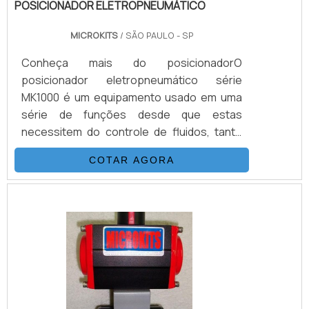
POSICIONADOR ELETROPNEUMÁTICO
MICROKITS
/ SÃO PAULO - SP
Conheça mais do posicionadorO
posicionador eletropneumático série
MK1000 é um equipamento usado em uma
série de funções desde que estas
necessitem do controle de fluidos, tanto
para válvulas rotativas, quanto lineares.
COTAR AGORA
Aplicações de controle contínuo, onde uma
válvula automatizada somente com
atuador, não atende a aplicação. Isso
ocorre pois o movimento on-off não é
suficiente para parametrizar a vazão
correta que realiza o controle do
processo.Características gerais do
equipamento O posicionado.