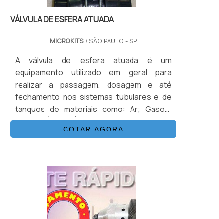
VÁLVULA DE ESFERA ATUADA
MICROKITS
/ SÃO PAULO - SP
A válvula de esfera atuada é um
equipamento utilizado em geral para
realizar a passagem, dosagem e até
fechamento nos sistemas tubulares e de
tanques de materiais como: Ar; Gases;
Vapor; Água; Óleo e graxas técnicas;
COTAR AGORA
Lixivias fracas; Soluções de sais; Entre
outros materiais similares.Demais detalhes
sobre as válvulas atuadasA válvula atuada é
formada por diversas outras peças
juntamente com um atuador pneumático, e
devem ser seguidos os parâmetros e
normas do segmento. O atuador pode ser
utiliza.