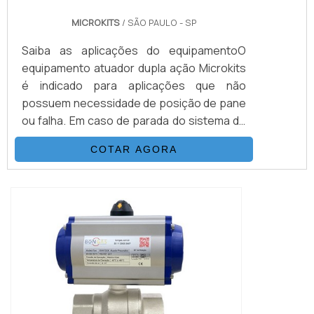
MICROKITS
/ SÃO PAULO - SP
Saiba as aplicações do equipamentoO
equipamento atuador dupla ação Microkits
é indicado para aplicações que não
possuem necessidade de posição de pane
ou falha. Em caso de parada do sistema de
ar comprimido, o equipamento
COTAR AGORA
permanecerá em sua última posição, desde
que isto não traga nenhum risco a
segurança ou produtividade dos
processos.Os equipamentos são
reconhecidos em todo o Brasil por sua
excelência em qualidade e custo-benefício,
c...