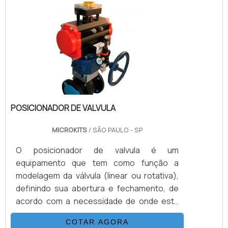
possibilidades de acessórios e
instrumentos de controle, além de
inúmeras possibilidades de uso. O atuador
é a solução para controle de fluidos.Uma
boa empresa fornecedora de atuado.
POSICIONADOR DE VALVULA
MICROKITS
/ SÃO PAULO - SP
O posicionador de valvula é um
equipamento que tem como função a
modelagem da válvula (linear ou rotativa),
definindo sua abertura e fechamento, de
acordo com a necessidade de onde está
sendo aplicado. O funcionamento
COTAR AGORA
acontece devido uma série de ações