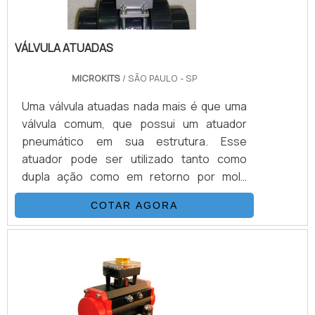
VÁLVULA ATUADAS
MICROKITS
/ SÃO PAULO - SP
Uma válvula atuadas nada mais é que uma
válvula comum, que possui um atuador
pneumático em sua estrutura. Esse
atuador pode ser utilizado tanto como
dupla ação como em retorno por mola
(simples ação).Conheça mais sobre o
COTAR AGORA
atuador utilizado na válvulaPara a escolha
do atuador, é importante saber para qual
tipo de válvula ele ira ser utilizado. Isso
porque, cada tipo de válvula possui uma
aplicação mais adequada para ser utilizada,
e dessa forma existe uma série de