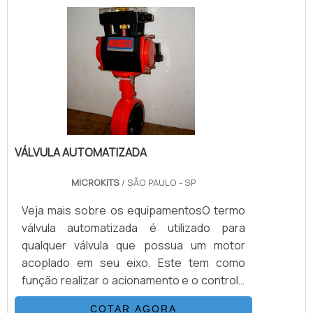
próprio campo). Além de sua versatilidade
de atuação, o equipamento realiza o
processo com precisão, eficiência e força.
São procurados pelos mais diversos se.
VÁLVULA AUTOMATIZADA
MICROKITS
/ SÃO PAULO - SP
Veja mais sobre os equipamentosO termo
válvula automatizada é utilizado para
qualquer válvula que possua um motor
acoplado em seu eixo. Este tem como
função realizar o acionamento e o controle
de fluído a distância. Este motor também é
COTAR AGORA