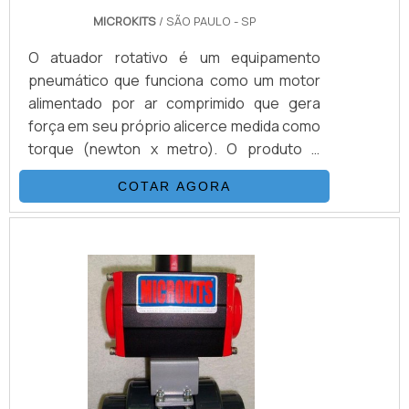
MICROKITS
/ SÃO PAULO - SP
O atuador rotativo é um equipamento
pneumático que funciona como um motor
alimentado por ar comprimido que gera
força em seu próprio alicerce medida como
torque (newton x metro). O produto é
bastante utilizado para a automação de
COTAR AGORA
válvulas industriais rotativas. TIPOS DE
ATUADORES DISPONÍVEIS NO MERCADO
Este tipo de atuador tem como matéria-
prima o ferro ou ligas de aço, mas
recentemente estão sendo desenvolvidos
exemplares para serem aplicados em
ambientes nocivos às ligas de metal, estes
fabric.