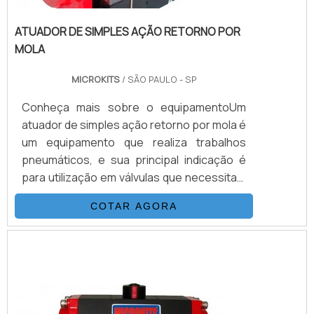
ATUADOR DE SIMPLES AÇÃO RETORNO POR
MOLA
MICROKITS
/ SÃO PAULO - SP
Conheça mais sobre o equipamentoUm
atuador de simples ação retorno por mola é
um equipamento que realiza trabalhos
pneumáticos, e sua principal indicação é
para utilização em válvulas que necessitam
de posicionamento de emergência ou
COTAR AGORA
posição de pane dentro do processo.O
equipamento possui molas encapsuladas
em formato de cartuchos, que são
instalados em seu interior, atuando na
abertura e/ou fechamento, sem que haja a
necessidade de uti...