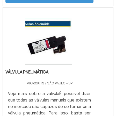
conhecido como atuador, e pode ser
encontrado em modelos diferentes, como:
Hidráulicos; Elétricos; E
pneumáticos.Benefício da válvula
automatizadaÉ bastante evidente o
benefício que a válvula oferece quando
colocamos em questão a distância entre os
pontos e o tama.
VÁLVULA PNEUMÁTICA
MICROKITS
/ SÃO PAULO - SP
Veja mais sobre a válvulaÉ possível dizer
que todas as válvulas manuais que existem
no mercado são capazes de se tornar uma
válvula pneumática. Para isso, basta ser