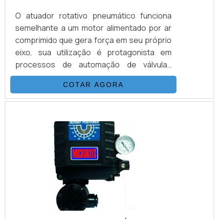
O atuador rotativo pneumático funciona
semelhante a um motor alimentado por ar
comprimido que gera força em seu próprio
eixo, sua utilização é protagonista em
processos de automação de válvulas
industriais rotativas. A medida utilizada é o
COTAR AGORA
torque (newton x metro).LOCAIS DE
APLICAÇÃO DO ATUADOR ROTATIVOO
atuador pneumático rotativo é utilizado nos
mais diversos segmentos, tais como:
plantas e sistemas suspensos em
unidades de tratamento d'água ou em
indústrias químicas. Os atuadores em aço
sã.