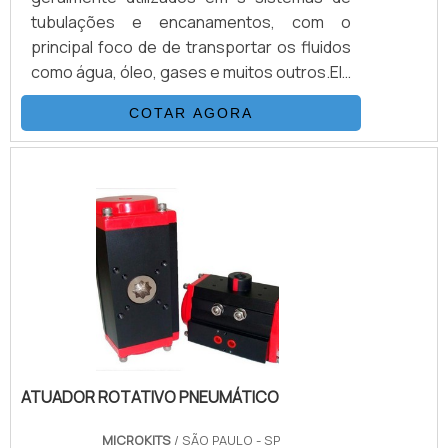
tubulações e encanamentos, com o
principal foco de de transportar os fluidos
como água, óleo, gases e muitos outros.Ela
possui propriedades destinadas ao
COTAR AGORA
processo de controle de pressão e
passagem através de modulação,
juntamente com instrumentos de medição
e transmissão. Existem atualmente no
mercado dois tipos de mais utilizadas, que
são o tipo globo ou diafragma.Quais as
principais aplicações das válvulas Tipo glo.
ATUADOR ROTATIVO PNEUMÁTICO
MICROKITS
/ SÃO PAULO - SP