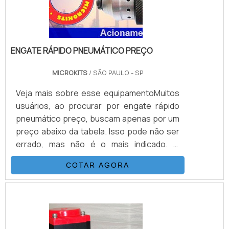
ENGATE RÁPIDO PNEUMÁTICO PREÇO
MICROKITS
/ SÃO PAULO - SP
Veja mais sobre esse equipamentoMuitos
usuários, ao procurar por engate rápido
pneumático preço, buscam apenas por um
preço abaixo da tabela. Isso pode não ser
errado, mas não é o mais indicado. O
cliente, além do preço baixo, deve buscar
COTAR AGORA
um equipamento que apresente qualidade
em sua estrutura, além de uma garantia de
funcionamento correto. Isso é possível de
conquistar contatando uma empresa de
qualidade.Estrutura do engate rápido