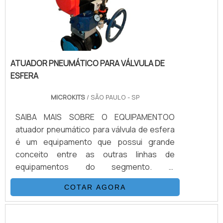
possibilidades e aplicações que .
ATUADOR PNEUMÁTICO PARA VÁLVULA DE
ESFERA
MICROKITS
/ SÃO PAULO - SP
SAIBA MAIS SOBRE O EQUIPAMENTOO
atuador pneumático para válvula de esfera
é um equipamento que possui grande
conceito entre as outras linhas de
equipamentos do segmento. O
equipamento é encontrado com tamanhos
COTAR AGORA
adequados, desde os menores diâmetros
existentes no mercado. Também pode ser
encontrado com as mais variadas