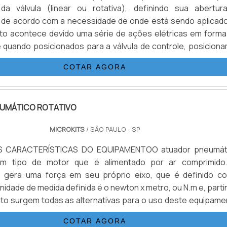
a válvula (linear ou rotativa), definindo sua abertur
 de acordo com a necessidade de onde está sendo aplicado
to acontece devido uma série de ações elétricas em forma
 quando posicionados para a válvula de controle, posiciona
sição correta, ora para abertura, ora fechamento. E
COTAR AGORA
 é bastante utilizado para realizar o controle de vazão
d.
UMÁTICO ROTATIVO
MICROKITS
/ SÃO PAULO - SP
 CARACTERÍSTICAS DO EQUIPAMENTOO atuador pneumát
um tipo de motor que é alimentado por ar comprimido
 gera uma força em seu próprio eixo, que é definido c
nidade de medida definida é o newton x metro, ou N.m e, part
to surgem todas as alternativas para o uso deste equipame
 de válvulas industriais rotativas.Por conta disso, ele p
COTAR AGORA
e diversas formas, como por exemplo: O atuador pode 