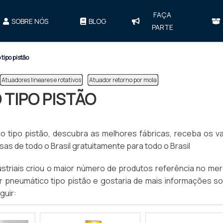
FAÇA
SOBRE NÓS
BLOG
PARTE
tipo pistão
Atuadores lineares e rotativos
Atuador retorno por mola
TIPO PISTÃO
 tipo pistão, descubra as melhores fábricas, receba os va
as de todo o Brasil gratuitamente para todo o Brasil
ndustriais criou o maior número de produtos referência no me
 pneumático tipo pistão e gostaria de mais informações so
guir: