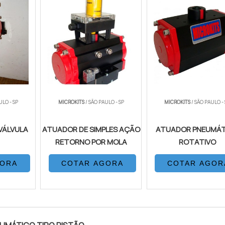
ULO - SP
MICROKITS
/ SÃO PAULO - SP
MICROKITS
/ SÃO PAULO -
VÁLVULA
ATUADOR DE SIMPLES AÇÃO
ATUADOR PNEUMÁT
RETORNO POR MOLA
ROTATIVO
GORA
COTAR AGORA
COTAR AGOR