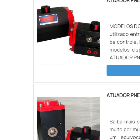
ATUADOR PNE
MODELOS DO 
utilizado en
de controle.
modelos dis
ATUADOR PNEUMÁTICO Criado com dimen
com partes e
apenas uma c
ATUADOR PNE
Saiba mais 
muito por mu
um equívoc