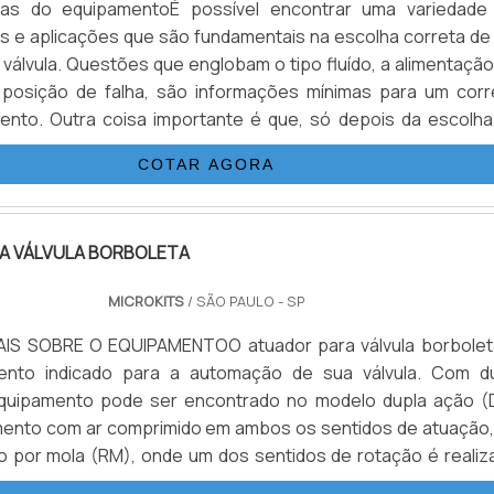
icas do equipamentoÉ possível encontrar uma variedade
es e aplicações que são fundamentais na escolha correta de
 válvula. Questões que englobam o tipo fluído, a alimentaçã
, posição de falha, são informações mínimas para um corr
ento. Outra coisa importante é que, só depois da escolha
e pode escolher o tipo de atuador.Variações do atuador p
COTAR AGORA
atuador para válvula em possui uma aplicação considerada.
A VÁLVULA BORBOLETA
MICROKITS
/ SÃO PAULO - SP
S SOBRE O EQUIPAMENTOO atuador para válvula borbolet
nto indicado para a automação de sua válvula. Com d
quipamento pode ser encontrado no modelo dupla ação (
mento com ar comprimido em ambos os sentidos de atuação,
 por mola (RM), onde um dos sentidos de rotação é realiz
a ação das molas e proporciona alternativas de utilização