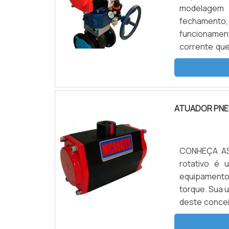
modelagem d
fechamento,
funcionamen
corrente que
mesma na po
equipamento
fluídos. Além 
ATUADOR PNE
CONHEÇA AS
rotativo é 
equipamento
torque. Sua u
deste concei
na automação
utilizado d