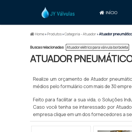
INÍCIO
Home
»
Produtos
»
Categoria - Atuador
»
Atuador pneumático 
Buscas relacionadas:
Atuador elétrico para válvula borboleta
ATUADOR PNEUMÁTICO 
Realize um orçamento de Atuador pneumático
médios pelo formulário com mais de 30 empres
Feito para facilitar a sua vida, o Soluções I
Caso você tenha se interessado por Atuador
empresa clique em um dos fornecedores a se