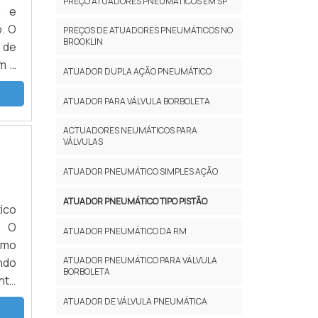
PREÇO ATUADORES PNEUMÁTICOS EM SP
a e
. O
PREÇOS DE ATUADORES PNEUMÁTICOS NO
BROOKLIN
 de
m a
ATUADOR DUPLA AÇÃO PNEUMÁTICO
sse
 de
ATUADOR PARA VÁLVULA BORBOLETA
ACTUADORES NEUMÁTICOS PARA
VÁLVULAS
ATUADOR PNEUMÁTICO SIMPLES AÇÃO
ATUADOR PNEUMÁTICO TIPO PISTÃO
ico
. O
ATUADOR PNEUMÁTICO DA RM
omo
ATUADOR PNEUMÁTICO PARA VÁLVULA
indo
BORBOLETA
nto
ode
ATUADOR DE VÁLVULA PNEUMÁTICA
ser