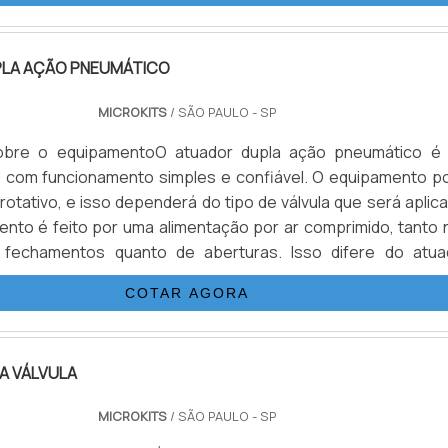
 .
LA AÇÃO PNEUMÁTICO
MICROKITS
/ SÃO PAULO - SP
obre o equipamentoO atuador dupla ação pneumático é
 com funcionamento simples e confiável. O equipamento p
 rotativo, e isso dependerá do tipo de válvula que será aplic
nto é feito por uma alimentação por ar comprimido, tanto 
 fechamentos quanto de aberturas. Isso difere do atua
imples ação, que usa molas na sua parte interior, acionando
COTAR AGORA
dos, sem a necessidade do ar induzido.Benefícios oferecid.
A VÁLVULA
MICROKITS
/ SÃO PAULO - SP