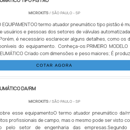
UMÁTICO TIPO PISTÃO
MICROKITS
/ SÃO PAULO - SP
EQUIPAMENTOO termo atuador pneumático tipo pistão é mu
tre usuários e pessoas dos setores de válvulas automatizada
 Porém, é necessário esclarecer alguns detalhes, como os d
poníveis do equipamento. Conheça-os:PRIMEIRO MODELO
sões e peso maiores; É produzido
m ferro fundido e aço carbono; Possui desenho concebido 
COTAR AGORA
âma...
UMÁTICO DA/RM
MICROKITS
/ SÃO PAULO - SP
sobre esse equipamentoO termo atuador pneumático da/r
itos profissionais de campo, mas o mesmo pode ser visto c
o pelo setor de engenharia das empresas.Segundo