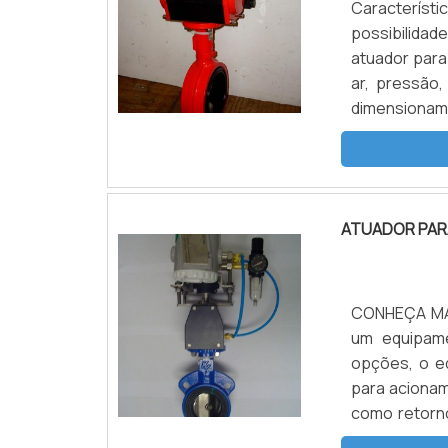
Característ
possibilidad
atuador para
ar, pressão
dimensionam
válvula é qu
válvulaCada 
ATUADOR PAR
CONHEÇA MAI
um equipame
opções, o e
para aciona
como retorno
pela força d