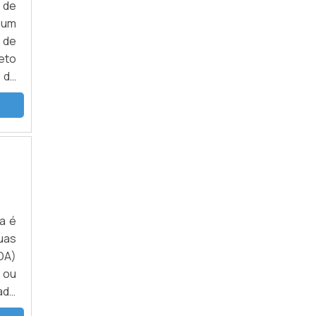
 de
 um
o de
eto
 da
ara
a é
uas
DA)
 ou
ado
 ou