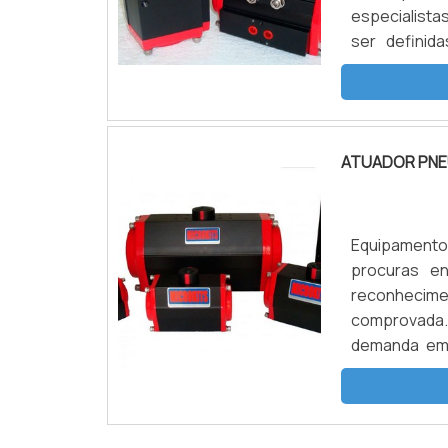
especialista
ser definid
modelos, são
dupla ação (D
ATUADOR PNE
Equipamento
procuras e
reconhecime
comprovada.
demanda em 
equipamento
usuários.A in