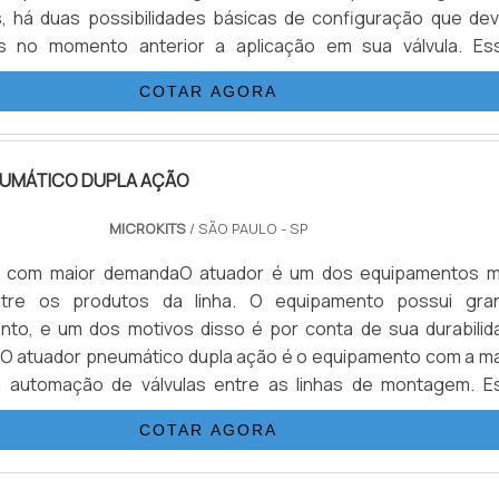
s, há duas possibilidades básicas de configuração que de
as no momento anterior a aplicação em sua válvula. Es
: Dupla ação (DA) e Retorno por mola (RM):Características
COTAR AGORA
A) Necessita...
UMÁTICO DUPLA AÇÃO
MICROKITS
/ SÃO PAULO - SP
 com maior demandaO atuador é um dos equipamentos m
ntre os produtos da linha. O equipamento possui gra
nto, e um dos motivos disso é por conta de sua durabilid
O atuador pneumático dupla ação é o equipamento com a ma
automação de válvulas entre as linhas de montagem. E
 apresenta simplicidade de operação e nos manejos para
COTAR AGORA
stalação do produt...