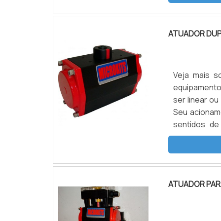
produzido em
ATUADOR DUP
Veja mais s
equipamento
ser linear ou
Seu acioname
sentidos de
pneumático s
um dos senti
ATUADOR PAR