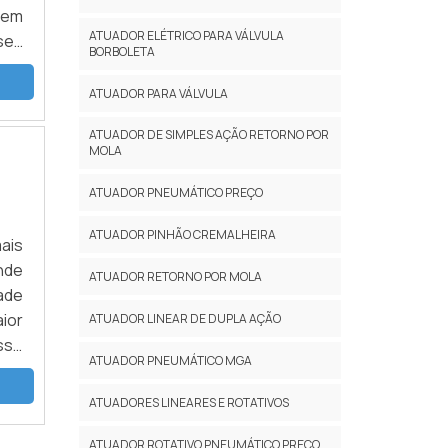
vem
ATUADOR ELÉTRICO PARA VÁLVULA
ses
BORBOLETA
 da
ATUADOR PARA VÁLVULA
ATUADOR DE SIMPLES AÇÃO RETORNO POR
MOLA
ATUADOR PNEUMÁTICO PREÇO
ATUADOR PINHÃO CREMALHEIRA
ais
nde
ATUADOR RETORNO POR MOLA
ade
ior
ATUADOR LINEAR DE DUPLA AÇÃO
sse
ATUADOR PNEUMÁTICO MGA
 os
ATUADORES LINEARES E ROTATIVOS
ATUADOR ROTATIVO PNEUMÁTICO PREÇO