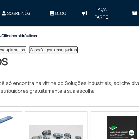
FAÇA
SOBRE NÓS
BLOG
PARTE
»
Cilindros hidráulicos
s dupla anilha
Conexões para mangueiras
OS
ê só encontra na vitrine do Soluções Industriais, solicite di
stribuidores gratuitamente a sua escolha