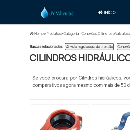
INÍCIO
Home
»
Produtos
»
Categoria - Conexões, Cilindros e Válvulas
Buscas relacionadas:
Válvula reguladora de pressão
Conexõe
CILINDROS HIDRÁULIC
Se você procura por Cilindros hidráulicos, voc
comparativos agora mesmo com mais de 50 di