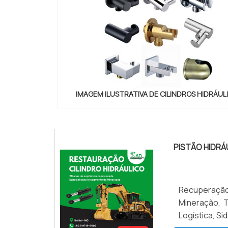
IMAGEM ILUSTRATIVA DE CILINDROS HIDRÁUL
conexoes-cilindros-e-valvulas"
PISTÃO HIDR
Recuperação
Mineração, T
Logística, Si