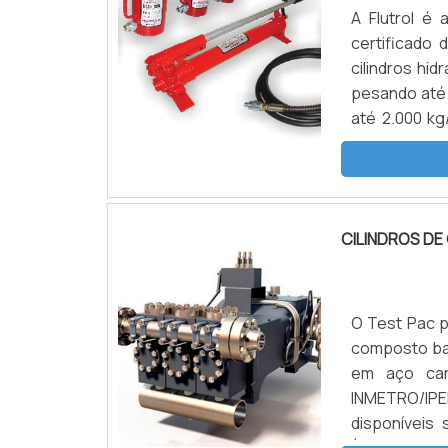
A Flutrol é
certificado 
cilindros hi
pesando até 
até 2.000 kg
máxima de 5
básicos e...
CILINDROS DE
O Test Pac p
composto ba
em aço carb
INMETRO/IPE
disponíveis
´água, pai