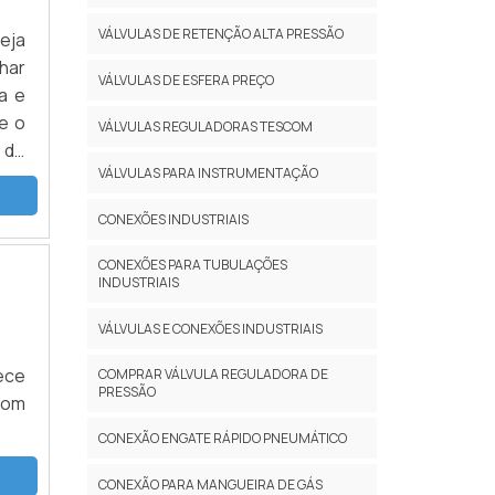
maq
ca,
VÁLVULAS DE RETENÇÃO ALTA PRESSÃO
eja
al;
har
VÁLVULAS DE ESFERA PREÇO
hor
a e
 de
e o
VÁLVULAS REGULADORAS TESCOM
ott
 de
s e
VÁLVULAS PARA INSTRUMENTAÇÃO
 de
que
im,
CONEXÕES INDUSTRIAIS
é a
UBO
nte
uma
CONEXÕES PARA TUBULAÇÕES
ção
INDUSTRIAIS
ço.
 os
cos
VÁLVULAS E CONEXÕES INDUSTRIAIS
maq
ado
. A
sar
COMPRAR VÁLVULA REGULADORA DE
xão
PRESSÃO
ima
 de
dos
CONEXÃO ENGATE RÁPIDO PNEUMÁTICO
nto
mas
ção
 de
CONEXÃO PARA MANGUEIRA DE GÁS