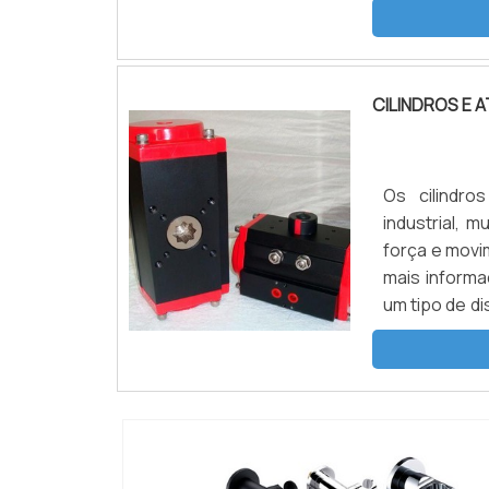
comprimido d
CILINDROS E
Os cilindr
industrial, 
força e mov
mais informa
um tipo de di
sob pressão.
m...