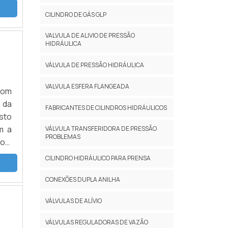
CILINDRO DE GÁS GLP
VALVULA DE ALIVIO DE PRESSÃO
HIDRÁULICA
VÁLVULA DE PRESSÃO HIDRÁULICA
VALVULA ESFERA FLANGEADA
com
 da
FABRICANTES DE CILINDROS HIDRÁULICOS
sto
m a
VÁLVULA TRANSFERIDORA DE PRESSÃO
PROBLEMAS
com
HES
CILINDRO HIDRÁULICO PARA PRENSA
oca
rio
CONEXÕES DUPLA ANILHA
nte
VÁLVULAS DE ALÍVIO
ica
rar
VÁLVULAS REGULADORAS DE VAZÃO