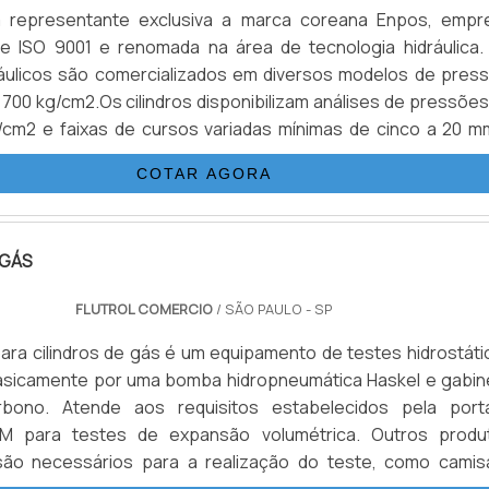
 a representante exclusiva a marca coreana Enpos, empr
de ISO 9001 e renomada na área de tecnologia hidráulica.
dráulicos são comercializados em diversos modelos de press
700 kg/cm2.Os cilindros disponibilizam análises de pressões
/cm2 e faixas de cursos variadas mínimas de cinco a 20 m
0 a 500 mm. Compatíveis para bombas manuais de 11 mode
COTAR AGORA
 GÁS
FLUTROL COMERCIO
/ SÃO PAULO - SP
ara cilindros de gás é um equipamento de testes hidrostáti
sicamente por uma bomba hidropneumática Haskel e gabin
ono. Atende aos requisitos estabelecidos pela porta
M para testes de expansão volumétrica. Outros produ
 são necessários para a realização do teste, como camis
ne de buretas (Certificado RBC) e etc.Acionados por