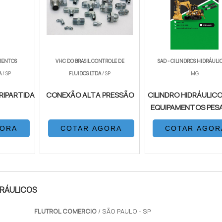
MENTOS
VHC DO BRASIL CONTROLE DE
SAD - CILINDROS HIDRÁULI
A
/ SP
FLUIDOS LTDA
/ SP
MG
RIPARTIDA
CONEXÃO ALTA PRESSÃO
CILINDRO HIDRÁULICO
EQUIPAMENTOS PES
GORA
COTAR AGORA
COTAR AGOR
DRÁULICOS
FLUTROL COMERCIO
/ SÃO PAULO - SP