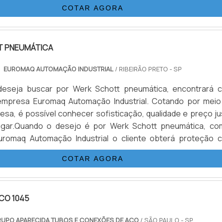
COTAR AGORA
 PNEUMÁTICA
EUROMAQ AUTOMAÇÃO INDUSTRIAL
/ RIBEIRÃO PRETO - SP
eseja buscar por Werk Schott pneumática, encontrará 
empresa Euromaq Automação Industrial. Cotando por meio
esa, é possível conhecer sofisticação, qualidade e preço ju
gar.Quando o desejo é por Werk Schott pneumática, co
uromaq Automação Industrial o cliente obterá proteção 
 pneumática, hidráulica e sensores no Brasil.MAIS DETAL
COTAR AGORA
 SCHOTT PNEUMÁTICAA Euromaq Automação Industrial f
s em produzir uma estrutura para os parceiros com escritó
idade onde são realizadas as atividades e estrutura suficie
CO 1045
 todas as demandas, tudo para garantir Werk Schott pneumát
o.Há muitas maneiras eficientes de uma empresa demonst
UPO APARECIDA TUBOS E CONEXÕES DE AÇO
/ SÃO PAULO - SP