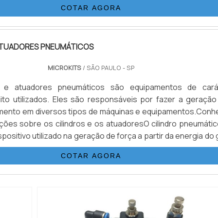
COTAR AGORA
e compressor, algun...
 ATUADORES PNEUMÁTICOS
MICROKITS
/ SÃO PAULO - SP
os e atuadores pneumáticos são equipamentos de cará
muito utilizados. Eles são responsáveis por fazer a geração
imento em diversos tipos de máquinas e equipamentos.Conh
ções sobre os cilindros e os atuadoresO cilindro pneumátic
spositivo utilizado na geração de força a partir da energia do
 Ele é constituído de câmara cilíndrica juntamente com pis
COTAR AGORA