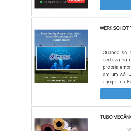
WERK SCHOTT
Quando se d
certeza na 
própria empr
em um só lu
equipe da E
soluções em
SOBRE WERK
seus esforço
de alta qual
TUBO MECÂNI
para atender
com precisã
GR