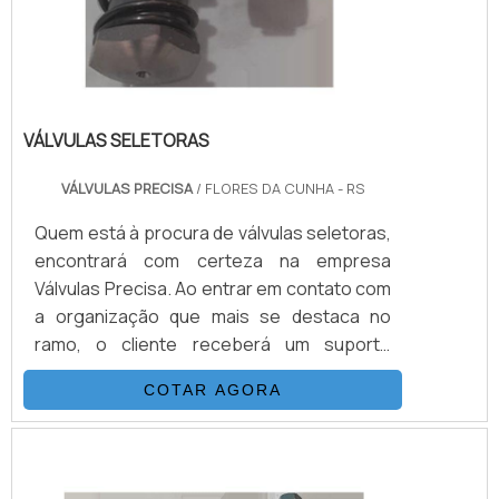
VÁLVULAS SELETORAS
VÁLVULAS PRECISA
/ FLORES DA CUNHA - RS
Quem está à procura de válvulas seletoras,
encontrará com certeza na empresa
Válvulas Precisa. Ao entrar em contato com
a organização que mais se destaca no
ramo, o cliente receberá um suporte
completo para sanar eventuais dúvidas
COTAR AGORA
sobre o produto a ser adquirido.Quando o
quesito é válvulas seletoras, com a melhor
mão de obra da Válvulas Precisa o cliente
poderá contar com excelente custo-