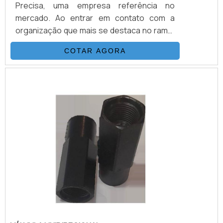
Precisa, uma empresa referência no
mercado. Ao entrar em contato com a
organização que mais se destaca no ramo,
o cliente receberá um suporte completo
COTAR AGORA
para sanar eventuais dúvidas sobre o
produto a ser adquirido.MAIS
INFORMAÇÕES SOBRE VÁLVULAS DE
CONTROLE DIRECIONALQuem quer
encontrar válvulas de controle direcional
em uma empresa que preza pela
segurança, enc...