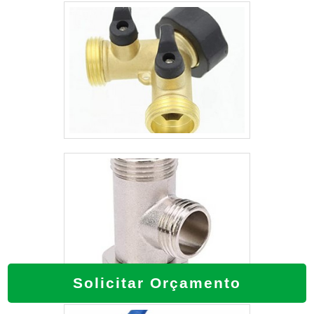
conexões industriais e acessórios. Os
clientes encontram itens como esguicho
de bronze e cotovelo galvanizado com
ótima qualidade e assertividade.A empresa
garante a satisfação dos clientes através
de um atendimento singular, por meio de
profissionais treinados e altamente
qualificados. A Valfluid Acessórios
Industriais é uma empresa que tem sido
preferência no segmento por toda
seriedade e qualidade, o que garante a
melhor experiência para parceiros novos e
antigos.
Solicitar Orçamento