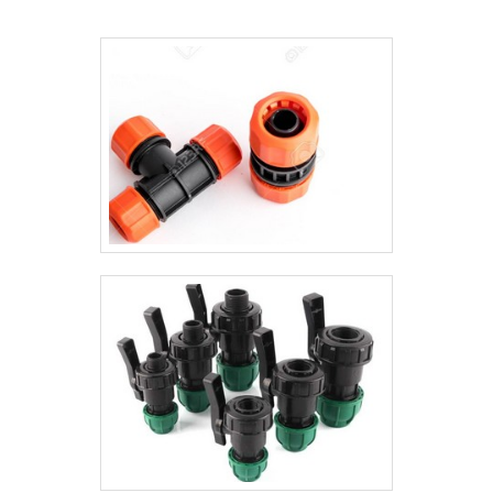
seus serviços e que preza pela segurança,
autorizada das melhores marcas.OUTRAS
padrões alcançados por possuir escritório
INFORMAÇÕES SOBRE SACO DE
de alta qualidade onde são realizadas as
ARGAMASSAA Valfluid Acessórios
atividades e equipamentos de última
Industriais foca seus recursos em oferecer
geração. Tudo isso, unido a um time de
aos parceiros uma estrutura com escritório
equipe multidisciplinar de consultores
de alta qualidade onde são realizadas as
associados e colaboradores eficientes,
atividades e estrutura suficiente para
garante a melhor experiência para os
atender todas as demandas, tudo para
clientes.
oferecer saco de argamassa com
precisão.Há muitas maneiras eficientes de
uma companhia demonstrar competência,
excelência e destaque em sua área de
atuação. A Valfluid Acessórios Industriais
se mostra referência por ter: Profissionais
com ampla experiência na área de
atuação; Atendimento personalizado;
Equipe constantemente treinada; Estoque
vasto para atender qualquer demanda em