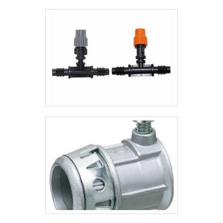
curto prazo. Ainda tratando-se de saco de
argamassa, deve-se descartar empresas
que não tenham produtos e serviços com
ótima qualidade e proteção, detalhes
primordiais que são deixados de lado por
muitas empresas que não focam na
fidelização do cliente.Tudo isso que já foi
explorado é a razão pela qual a Valfluid
Acessórios Industriais é uma empresa que
preza pela segurança quando se trata de
empresas do segmento de válvulas, tubos,
conexões industriais e acessórios. O
objetivo é disponibilizar a satisfação da
venda à entrega final, com foco total na
qualidade.QUALIDADES E PONTOS FORTES
DA EMPRESAApenas na Valfluid Acessórios
Industriais existe variedade e qualidade
quando o assunto for válvulas, tubos,