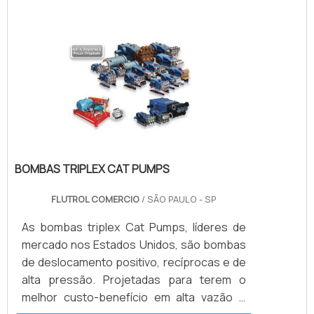
melhores serviços e profissionais com
acionamento por meio de sinal elétrico. A
vasta experiência nas diversas áreas de
Acepil possui o maior estoque nacional de
atuação, garantem a melhor experiência
produtos da linha de automação industrial
para os clientes com qualidade.
Danfoss e te garante qualidade nestes
produtos.
BOMBAS TRIPLEX CAT PUMPS
FLUTROL COMERCIO
/ SÃO PAULO - SP
As bombas triplex Cat Pumps, líderes de
mercado nos Estados Unidos, são bombas
de deslocamento positivo, recíprocas e de
alta pressão. Projetadas para terem o
melhor custo-benefício em alta vazão e