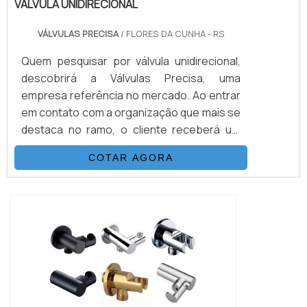
VÁLVULA UNIDIRECIONAL
VÁLVULAS PRECISA
/ FLORES DA CUNHA - RS
Quem pesquisar por válvula unidirecional,
descobrirá a Válvulas Precisa, uma
empresa referência no mercado. Ao entrar
em contato com a organização que mais se
destaca no ramo, o cliente receberá um
suporte completo para sanar eventuais
COTAR AGORA
dúvidas sobre o produto a ser
adquirido.Quando o interesse é por válvula
unidirecional, com os melhores
profissionais da Válvulas Precisa o cliente
encontrará excelente custo-benefício e
diversas opções d...