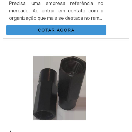
Precisa, uma empresa referência no
mercado. Ao entrar em contato com a
organização que mais se destaca no ramo,
o cliente receberá um suporte completo
COTAR AGORA
para sanar eventuais dúvidas sobre o
produto a ser adquirido.MAIS
INFORMAÇÕES SOBRE VÁLVULAS DE
CONTROLE DIRECIONALQuem quer
encontrar válvulas de controle direcional
em uma empresa que preza pela
segurança, enc...