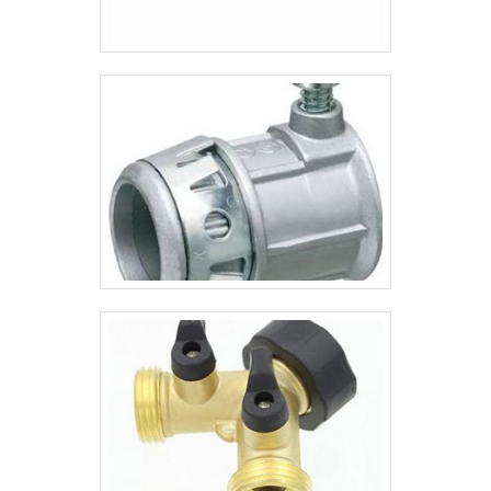
quando pensamos em uma instituição que
entrega confiança e produtos de
qualidade. Alguns desses motivos são:
Equipe multidisciplinar de consultores
associados; Profissionais com vasta
experiência na área de atuação; Diversas
opções de pagamento; Atendimento
personalizado; Comprometimento com o
resultado final; Estrutura suficiente para
atender todas as demandas. REFERÊNCIA
DE QUALIDADE NO SEGMENTOSomente na
Novo Milênio Comércio de Refrigeração
existem as melhores variedades no
segmento quando o assunto for
termostatos. É possível encontrar itens
variados com tecnologia de ponta, como
controladores de temperatura e válvula de
descarga.Isso se deve ao fato de ser uma