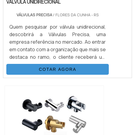
VÁLVULA UNIDIRECIONAL
VÁLVULAS PRECISA
/ FLORES DA CUNHA - RS
Quem pesquisar por válvula unidirecional,
descobrirá a Válvulas Precisa, uma
empresa referência no mercado. Ao entrar
em contato com a organização que mais se
destaca no ramo, o cliente receberá um
suporte completo para sanar eventuais
COTAR AGORA
dúvidas sobre o produto a ser
adquirido.Quando o interesse é por válvula
unidirecional, com os melhores
profissionais da Válvulas Precisa o cliente
encontrará excelente custo-benefício e
diversas opções d...