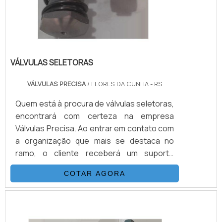
VÁLVULAS SELETORAS
VÁLVULAS PRECISA
/ FLORES DA CUNHA - RS
Quem está à procura de válvulas seletoras,
encontrará com certeza na empresa
Válvulas Precisa. Ao entrar em contato com
a organização que mais se destaca no
ramo, o cliente receberá um suporte
completo para sanar eventuais dúvidas
COTAR AGORA
sobre o produto a ser adquirido.Quando o
quesito é válvulas seletoras, com a melhor
mão de obra da Válvulas Precisa o cliente
poderá contar com excelente custo-