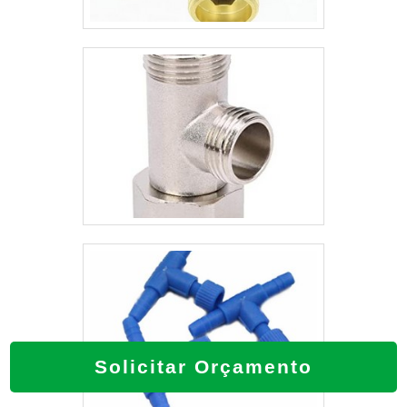
empresa responsável e comprometida
com seus serviços, qualificações possíveis
pelo fato de possuir escritório de alta
qualidade onde são realizadas as atividades
e sede em localização privilegiada na
cidade de São Paulo.Tudo isso, somado à
performance de uma equipe multidisciplinar
de consultores associados e equipe de alta
qualidade, garante uma entrega de
excelência de ponta a ponta.
Solicitar Orçamento