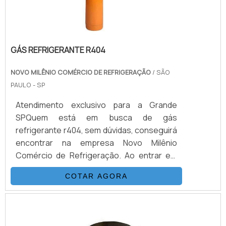
#ConexõesTriclamp
#TecnologiaIndustrial #Higiene
#Segurança #Eficiência
GÁS REFRIGERANTE R404
NOVO MILÊNIO COMÉRCIO DE REFRIGERAÇÃO
/ SÃO
PAULO - SP
Atendimento exclusivo para a Grande
SPQuem está em busca de gás
refrigerante r404, sem dúvidas, conseguirá
encontrar na empresa Novo Milênio
Comércio de Refrigeração. Ao entrar em
contato com a organização que mais se
COTAR AGORA
destaca no ramo, o cliente receberá um
suporte completo para sanar eventuais
dúvidas sobre o produto a ser
adquirido.Quando a procura é por gás