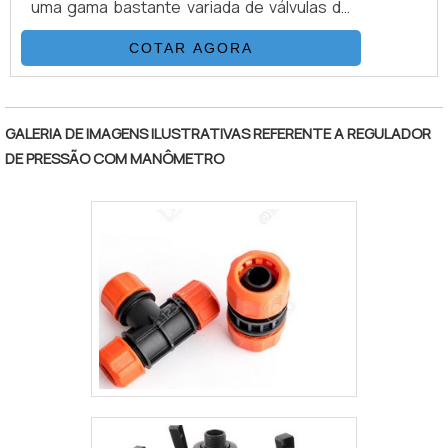
uma gama bastante variada de válvulas de
agulha, tanto do material com que são
COTAR AGORA
produzidas, suas extremidades ou
pressões de trabalho.
"
GALERIA DE IMAGENS ILUSTRATIVAS REFERENTE A REGULADOR
DE PRESSÃO COM MANÔMETRO