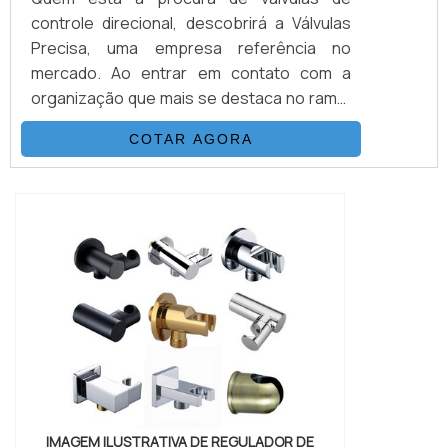
controle direcional, descobrirá a Válvulas
Precisa, uma empresa referência no
mercado. Ao entrar em contato com a
organização que mais se destaca no ramo,
o cliente receberá um suporte completo
COTAR AGORA
para sanar eventuais dúvidas sobre o
produto a ser adquirido.MAIS
INFORMAÇÕES SOBRE VÁLVULAS DE
CONTROLE DIRECIONALQuem quer
encontrar válvulas de controle direcional
em uma empresa que preza pela
segurança, enc...
IMAGEM ILUSTRATIVA DE REGULADOR DE