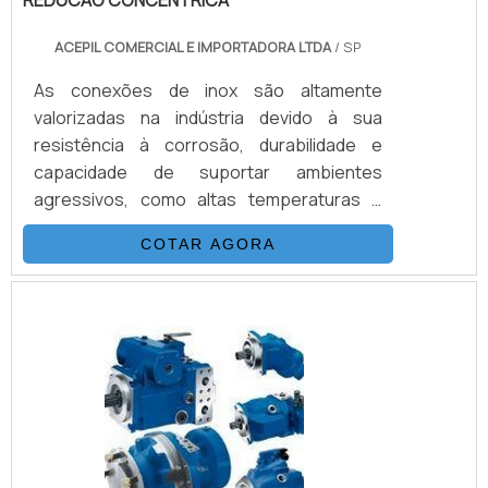
ACEPIL COMERCIAL E IMPORTADORA LTDA
/ SP
As conexões de inox são altamente
valorizadas na indústria devido à sua
resistência à corrosão, durabilidade e
capacidade de suportar ambientes
agressivos, como altas temperaturas e
produtos químicos. Elas garantem maior
COTAR AGORA
segurança, longa vida útil e menor
necessidade de manutenção. São ideais
em setores como alimentos, bebidas,
farmacêutico e químico. Os principais tipos
de conexões de inox incluem flanges, tees,
cotovelos, adaptadores e redutores,
usados para conectar e direcionar fluidos
em sistemas de tubulação. Essas
conexões oferecem estanqueidade e