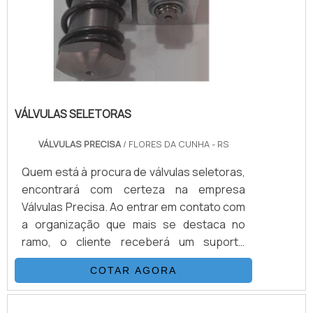
VÁLVULAS SELETORAS
VÁLVULAS PRECISA
/ FLORES DA CUNHA - RS
Quem está à procura de válvulas seletoras,
encontrará com certeza na empresa
Válvulas Precisa. Ao entrar em contato com
a organização que mais se destaca no
ramo, o cliente receberá um suporte
completo para sanar eventuais dúvidas
COTAR AGORA
sobre o produto a ser adquirido.Quando o
quesito é válvulas seletoras, com a melhor
mão de obra da Válvulas Precisa o cliente