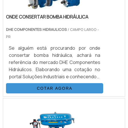
robustez, contribuindo para a eficiência e
integridade dos processos industriais.
ONDE CONSERTAR BOMBA HIDRÁULICA
DHE COMPONENTES HIDRAULICOS
/ CAMPO LARGO -
PR
Se alguém está procurando por onde
consertar bomba hidráulica, achará na
referência do mercado DHE Componentes
Hidráulicos. Elaborando uma cotação no
portal Soluções Industriais e conhecendo a
sofisticação, qualidade e preço justo em
COTAR AGORA
um só lugar. Quando o interesse é por
consertar bomba hidráulica, na DHE
Componentes Hidráulicos obterá
excelente custo-benefício com soluções
em pneumática.INFORMAÇÕES
INTERESSANTES SOBRE ONDE CONSERTAR