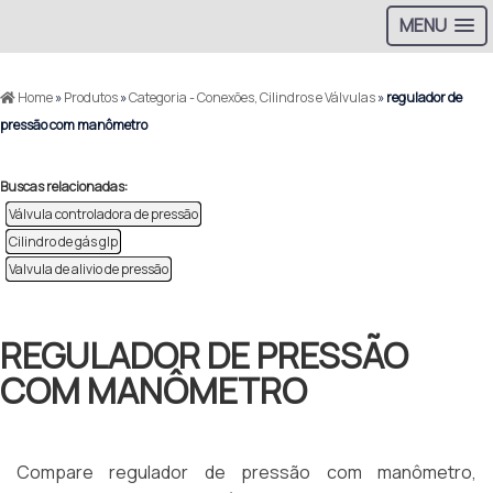
MENU
Home
»
Produtos
»
Categoria - Conexões, Cilindros e Válvulas
»
regulador de
pressão com manômetro
Buscas relacionadas:
Válvula controladora de pressão
Cilindro de gás glp
Valvula de alivio de pressão
REGULADOR DE PRESSÃO
COM MANÔMETRO
Compare regulador de pressão com manômetro,