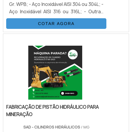
Gr. WPB; - Aço Inoxidável AISI 304 ou 304L; -
Aço Inoxidável AISI 316 ou 316L; - Outras
Ligas; - Extremidades preparadas para
COTAR AGORA
rosca, garantindo vedação e desempenho
em aplicações de alta pressão.
FABRICAÇÃO DE PISTÃO HIDRÁULICO PARA
MINERAÇÃO
SAD - CILINDROS HIDRÁULICOS
/ MG