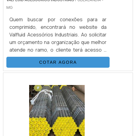
MG
Quem buscar por conexões para ar
comprimido, encontrará no website da
Valfluid Acessórios Industriais. Ao solicitar
um orçamento na organização que melhor
atende no ramo, o cliente terá acesso a
produtos de primeira linha e um suporte
COTAR AGORA
completo, do contato inicial ao pós-
venda. MAIS INFORMAÇÕES SOBRE
CONEXÕES PARA AR COMPRIMIDOSe
alguém pesquisar conexões para ar
comprimido em uma empresa
comprometida com seus serviços, chega
até a Valfluid Acessórios Industriais.
Disponibilizando para os clientes válvula de
retenção e curva inox 304, garantindo a
satisfação da venda à entrega final, com