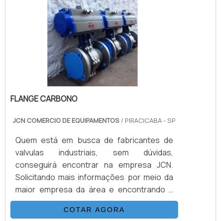
FLANGE CARBONO
JCN COMERCIO DE EQUIPAMENTOS
/ PIRACICABA - SP
Quem está em busca de fabricantes de
valvulas industriais, sem dúvidas,
conseguirá encontrar na empresa JCN.
Solicitando mais informações por meio da
maior empresa da área e encontrando a
melhor referência em qualidade.Quando o
COTAR AGORA
assunto é fabricantes de valvulas