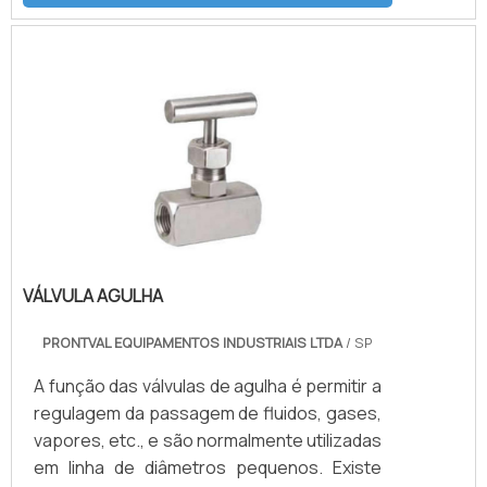
singular, por meio de profissionais
treinados e altamente qualificados. A DHE
Componentes Hidráulicos é uma empresa
que tem se destacado da concorrência
pela idoneidade em tudo que faz, fechando
todo o ciclo de entrega com excelência
para seus parceiros.
VÁLVULA AGULHA
PRONTVAL EQUIPAMENTOS INDUSTRIAIS LTDA
/ SP
A função das válvulas de agulha é permitir a
regulagem da passagem de fluidos, gases,
vapores, etc., e são normalmente utilizadas
em linha de diâmetros pequenos. Existe