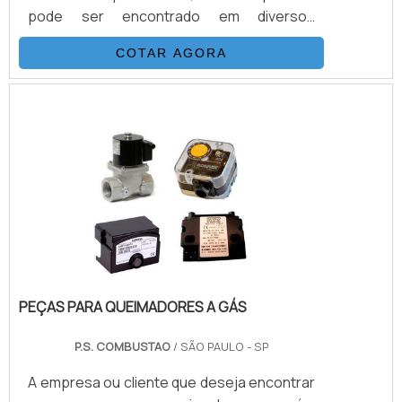
pode ser encontrado em diversos
sistemas de distribuição em decorrência da
COTAR AGORA
sua capacidade de cortar líquidos.
PEÇAS PARA QUEIMADORES A GÁS
P.S. COMBUSTAO
/ SÃO PAULO - SP
A empresa ou cliente que deseja encontrar