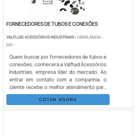
FORNECEDORES DE TUBOS E CONEXÕES
VALFLUID ACESSÓRIOS INDUSTRIAIS
/ UBERLÂNDIA -
MG
Quem buscar por fornecedores de tubos e
conexões, conhecerá a Valfluid Acessórios
Industriais, empresa líder do mercado. Ao
entrar em contato com a companhia, o
cliente recebe o melhor atendimento para
tirar eventuais dúvidas, além de encontrar
COTAR AGORA
qualidade e preço justo em um só
lugar.DETALHES SOBRE FORNECEDORES DE
TUBOS E CONEXÕESQuem quer achar
fornecedores de tubos e conexões
altamente qualificados, encontra o site da