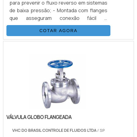
para prevenir o fluxo reverso em sistemas
parceiros.
de baixa pressão; - Montada com flanges
que asseguram conexão fácil e
manutenção simplificada.
COTAR AGORA
VÁLVULA GLOBO FLANGEADA
VHC DO BRASIL CONTROLE DE FLUIDOS LTDA
/ SP