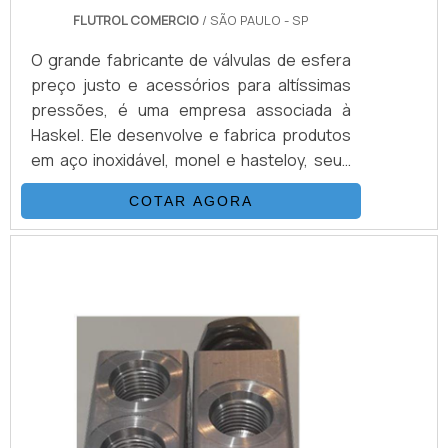
FLUTROL COMERCIO
/ SÃO PAULO - SP
O grande fabricante de válvulas de esfera
preço justo e acessórios para altíssimas
pressões, é uma empresa associada à
Haskel. Ele desenvolve e fabrica produtos
em aço inoxidável, monel e hasteloy, seus
principais ítens são Válvulas Esfera, Agulha,
COTAR AGORA
Retenção, Tubos Conexões e Niple.
Também fornece equipamentos para sub-
sea como válvulas atuadas e conexões.
Suas principais aplicações são sistemas
hidráulicos, equipamentos e sistemas para
...