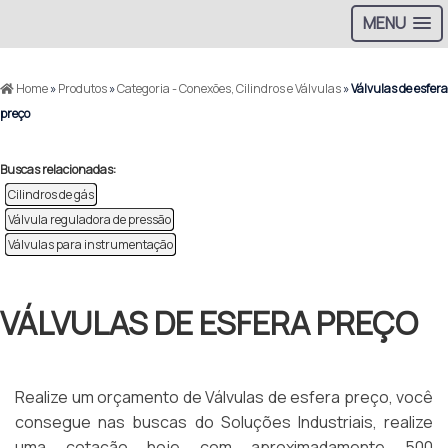
MENU
Home
»
Produtos
»
Categoria - Conexões, Cilindros e Válvulas
»
Válvulas de esfera
preço
Buscas relacionadas:
Cilindros de gás
Válvula reguladora de pressão
Válvulas para instrumentação
VÁLVULAS DE ESFERA PREÇO
Realize um orçamento de Válvulas de esfera preço, você
consegue nas buscas do Soluções Industriais, realize
uma cotação hoje com aproximadamente 500