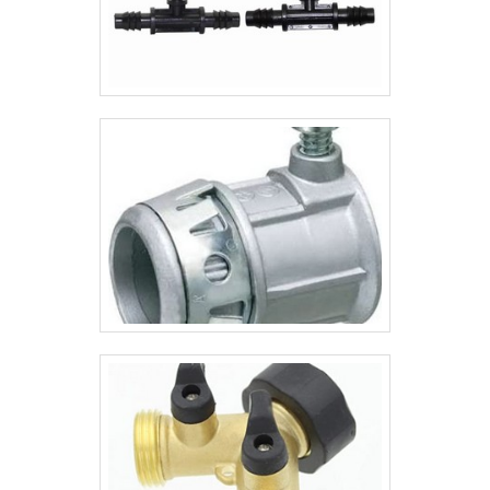
confiança e produtos de qualidade. Alguns
desses motivos são: Mais de 15 anos de
atuação no ramo; Profissionais
constantemente treinados; Diversas
opções de pagamento disponíveis;
Distribuição autorizada das melhores
marcas; Estoque capaz de suprir
demandas das indústrias de todos os
segmentos; Atendimento personalizado.A
MAIOR REFERÊNCIA NO
SEGMENTOSomente na Valfluid Acessórios
Industriais existem as melhores variedades
no segmento quando o assunto for válvula
de retenção. Os clientes encontram itens
como válvula de retenção e cotovelo
galvanizado.Isso se deve ao fato de ser
uma empresa responsável e
comprometida com seus serviços,