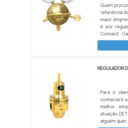
Quem procura
referência 
maior empres
é por regul
Connect Ga
comprometim
REGULADOR D
REGULADOR DE
Para o clie
conhecerá a
melhor em
atuação.DE
alguém quer 
altamente q