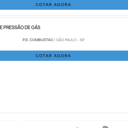
COTAR AGORA
 gases e conexões anilha...
E PRESSÃO DE GÁS
P.S. COMBUSTAO
/ SÃO PAULO - SP
COTAR AGORA