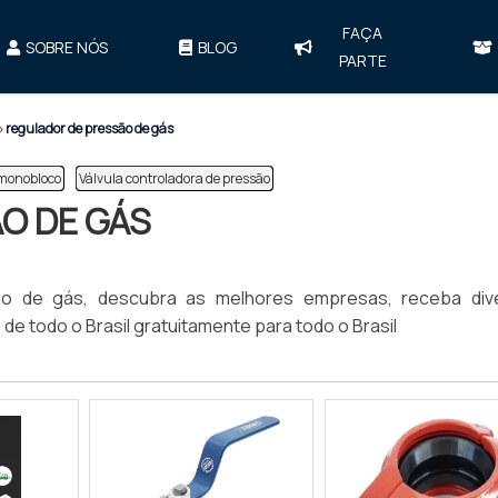
FAÇA
SOBRE NÓS
BLOG
PARTE
»
regulador de pressão de gás
 monobloco
Válvula controladora de pressão
O DE GÁS
ão de gás, descubra as melhores empresas, receba div
e todo o Brasil gratuitamente para todo o Brasil