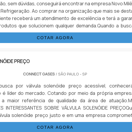
ção, sem dúvidas, conseguirá encontrar na empresa Novo Milê
Refrigeração. Ao comprar na organização que mais se dest
liente receberá um atendimento de excelência e terá a garan
 produtos que solucionem qualquer demanda.Quando a busc
 materiais de refrigeração, com a Novo Milênio Comércio
COTAR AGORA
 o cliente encontrará excelente custo-benefício e as melho
sistemas de refrigeração comerciais e industriais.DETAL
DE MATERIAIS DE REFRIGERAÇÃOA Novo Milênio Comércio
ENÓIDE PREÇO
 foca seus esforços em criar uma estrutura com escritório
ade onde são realizadas as atividades e matéria-prima
CONNECT GASES
/ SÃO PAULO - SP
alidade, tudo para oferecer loja de materiais de refrigera
te custo-benefício.Há muitas maneiras eficientes de 
usca por válvula solenóide preço acessível, conhecer
emonstrar competência, excelência e destaque em sua área
 é líder do mercado. Cotando por meio da própria empres
ovo Milênio Comércio de Refrigeração se mostra referência 
 a maior referência de qualidade da área de atuação.M
ento personalizado; Profissionais com vasta experiência na 
S INTERESSANTES SOBRE VÁLVULA SOLENÓIDE PREÇOQ
 Comprometimento com o resultado final; Diversas opções
álvula solenóide preço justo e em uma empresa compromet
Não obstante, quando falamos em loja de materiais
iços, acha o site da Connect Gases. Com grande know-
COTAR AGORA
o, é importante buscar uma empresa que tenha produto
rviços de instalação de gases e conexões anilhas e roscad