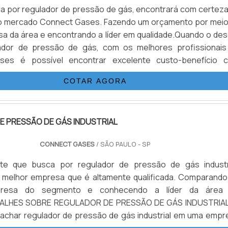
 por regulador de pressão de gás, encontrará com certeza
do mercado Connect Gases. Fazendo um orçamento por meio
a da área e encontrando a líder em qualidade.Quando o des
ador de pressão de gás, com os melhores profissionais
ses é possível encontrar excelente custo-benefício 
ento com os resultados dos clientes.MAIS DETALHES SO
COTAR AGORA
E PRESSÃO DE G...
 PRESSÃO DE GÁS INDUSTRIAL
CONNECT GASES
/ SÃO PAULO - SP
nte que busca por regulador de pressão de gás industri
 melhor empresa que é altamente qualificada. Comparando
presa do segmento e conhecendo a líder da área
TALHES SOBRE REGULADOR DE PRESSÃO DE GÁS INDUSTRIA
achar regulador de pressão de gás industrial em uma empr
ualificada, acha a Connect Gases. Atuando com serviços