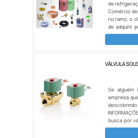
de refrigera
Comércio de 
no ramo, o c
de adquirir
por loja de
Refrigeração
peças para 
SOBRE LOJA 
VÁLVULA SOL
Refrigeração
alta qualid
excelente qu
com excelen
Se alguém b
companhia d
empresa que
atuação. A N
descobrindo
ter: Atendim
INFORMAÇÕE
de atuação;
busca por v
pagamento.
com os serv
refrigeraçã
focado em se