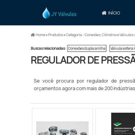
INÍCIO
Home
»
Produtos
»
Categoria - Conexões, Cilindros e Válvulas
Buscas relacionadas:
Conexões dupla anilha
Válvula esfera
REGULADOR DE PRESSÃ
Se você procura por regulador de press
orçamentos agora com mais de 200 indústrias d