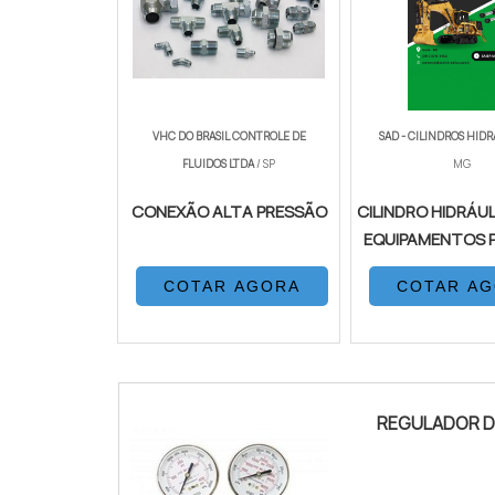
VHC DO BRASIL CONTROLE DE
SAD - CILINDROS HID
FLUIDOS LTDA
/ SP
MG
CONEXÃO ALTA PRESSÃO
CILINDRO HIDRÁU
EQUIPAMENTOS 
COTAR AGORA
COTAR A
REGULADOR D