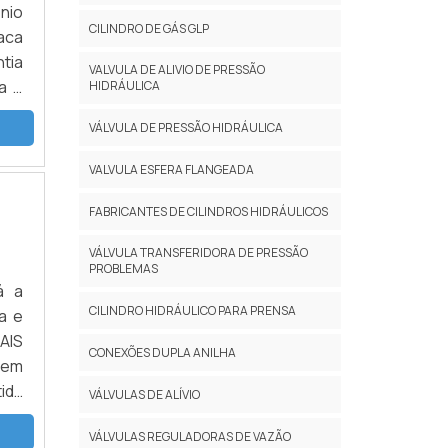
nio
CILINDRO DE GÁS GLP
aca
tia
VALVULA DE ALIVIO DE PRESSÃO
a é
HIDRÁULICA
 de
VÁLVULA DE PRESSÃO HIDRÁULICA
res
HES
VALVULA ESFERA FLANGEADA
 de
 de
FABRICANTES DE CILINDROS HIDRÁULICOS
 de
VÁLVULA TRANSFERIDORA DE PRESSÃO
ção
PROBLEMAS
uma
á a
 de
CILINDRO HIDRÁULICO PARA PRENSA
a e
por
AIS
CONEXÕES DUPLA ANILHA
área
uem
 de
ida
VÁLVULAS DE ALÍVIO
 de
how
s e
VÁLVULAS REGULADORAS DE VAZÃO
as,