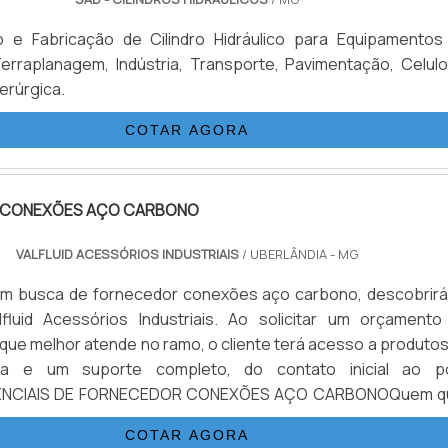
 e Fabricação de Cilindro Hidráulico para Equipamentos
erraplanagem, Indústria, Transporte, Pavimentação, Celulo
derúrgica.
COTAR AGORA
 CONEXÕES AÇO CARBONO
VALFLUID ACESSÓRIOS INDUSTRIAIS
/ UBERLÂNDIA - MG
m busca de fornecedor conexões aço carbono, descobrirá
fluid Acessórios Industriais. Ao solicitar um orçamento
que melhor atende no ramo, o cliente terá acesso a produtos
inha e um suporte completo, do contato inicial ao p
RENCIAIS DE FORNECEDOR CONEXÕES AÇO CARBONOQuem q
rnecedor conexões aço carbono que preza pela seguran
COTAR AGORA
ontrar o site da Valfluid Acessórios Industriais. É possí