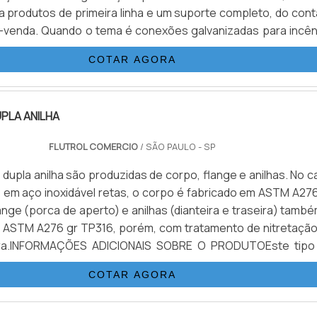
a produtos de primeira linha e um suporte completo, do cont
ós-venda. Quando o tema é conexões galvanizadas para incên
com a melhor mão de obra da Valfluid Acessórios Industriais...
COTAR AGORA
PLA ANILHA
FLUTROL COMERCIO
/ SÃO PAULO - SP
dupla anilha são produzidas de corpo, flange e anilhas. No 
em aço inoxidável retas, o corpo é fabricado em ASTM A276
ange (porca de aperto) e anilhas (dianteira e traseira) tamb
 ASTM A276 gr TP316, porém, com tratamento de nitretação
eira.INFORMAÇÕES ADICIONAIS SOBRE O PRODUTOEste tipo
ante um endurecimento externo muito grande, contudo, man
COTAR AGORA