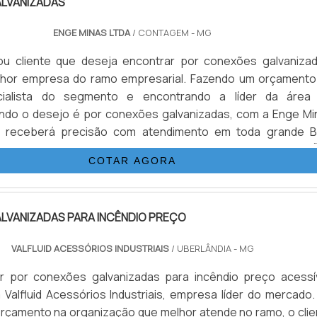
LVANIZADAS
ENGE MINAS LTDA
/ CONTAGEM - MG
u cliente que deseja encontrar por conexões galvanizad
lhor empresa do ramo empresarial. Fazendo um orçamento
cialista do segmento e encontrando a líder da área
ndo o desejo é por conexões galvanizadas, com a Enge Mi
e receberá precisão com atendimento em toda grande B
 e em todo o Estado.UM POUCO MAIS SOBRE CONEX
COTAR AGORA
A Enge Minas BH canaliza sua en...
LVANIZADAS PARA INCÊNDIO PREÇO
VALFLUID ACESSÓRIOS INDUSTRIAIS
/ UBERLÂNDIA - MG
 por conexões galvanizadas para incêndio preço acessív
 Valfluid Acessórios Industriais, empresa líder do mercado.
 orçamento na organização que melhor atende no ramo, o clie