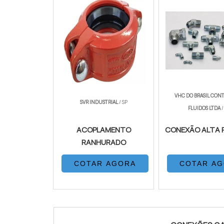
VHC DO BRASIL CON
SVR INDUSTRIAL
/ SP
FLUIDOS LTDA
/
ACOPLAMENTO
CONEXÃO ALTA 
RANHURADO
COTAR AGORA
COTAR A