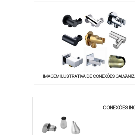
IMAGEM ILUSTRATIVA DE CONEXÕES GALVANI
conexoes-cilindros-e-valvulas"
CONEXÕES INO