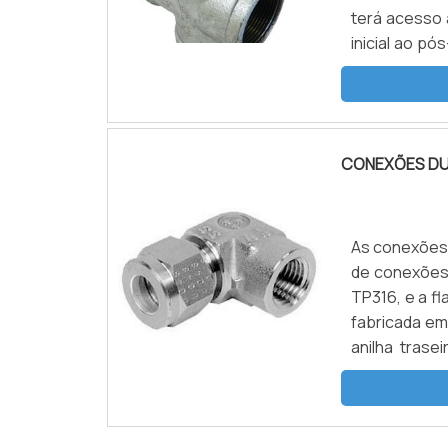
terá acesso 
inicial ao p
preço justo, 
CONEXÕES DU
As conexões 
de conexões 
TP316, e a fl
fabricada em
anilha tras
produto gar
a f...