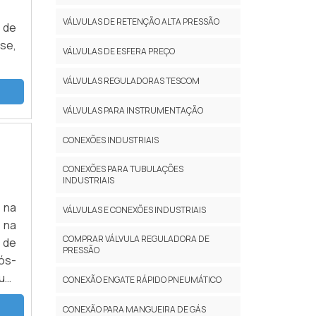
VÁLVULAS DE RETENÇÃO ALTA PRESSÃO
 de
se,
VÁLVULAS DE ESFERA PREÇO
VÁLVULAS REGULADORAS TESCOM
VÁLVULAS PARA INSTRUMENTAÇÃO
CONEXÕES INDUSTRIAIS
CONEXÕES PARA TUBULAÇÕES
INDUSTRIAIS
 na
VÁLVULAS E CONEXÕES INDUSTRIAIS
 na
COMPRAR VÁLVULA REGULADORA DE
 de
PRESSÃO
ós-
uer
CONEXÃO ENGATE RÁPIDO PNEUMÁTICO
ça,
CONEXÃO PARA MANGUEIRA DE GÁS
vel