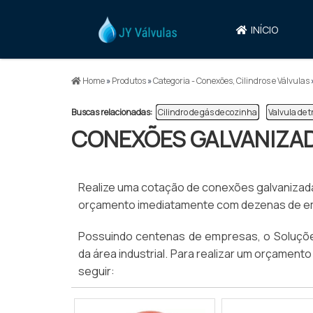
INÍCIO
Home
»
Produtos
»
Categoria - Conexões, Cilindros e Válvulas
Buscas relacionadas:
Cilindro de gás de cozinha
Valvula de 
CONEXÕES GALVANIZA
Realize uma cotação de conexões galvanizadas,
orçamento imediatamente com dezenas de empr
Possuindo centenas de empresas, o Soluções
da área industrial. Para realizar um orçamen
seguir: