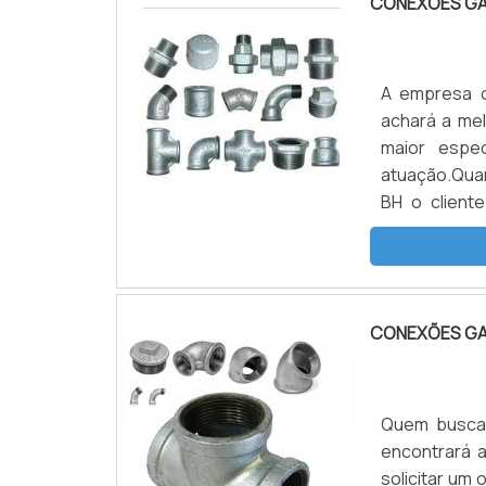
CONEXÕES GA
A empresa o
achará a me
maior espe
atuação.Qua
BH o client
Horizonte
GALVANIZADAS
CONEXÕES GA
Quem buscar
encontrará a
solicitar um