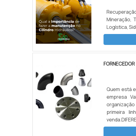
Recuperação
Mineração, T
Logística, Si
FORNECEDOR
Quem está e
empresa Val
organização 
primeira l
venda.DIFE
achar um fo
consegue enc