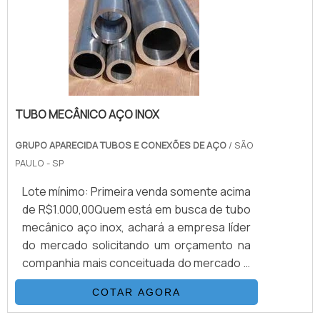
as instalações de linhas químicas,
petroquímicas, petróleo e farmacêuticas. A
linha Schedule para solda de topo da Acepil
oferece diâmetros a partir de 1/2” polegada
principalmente em Inox 304/L e 316/L.
TUBO MECÂNICO AÇO INOX
GRUPO APARECIDA TUBOS E CONEXÕES DE AÇO
/ SÃO
PAULO - SP
Lote mínimo: Primeira venda somente acima
de R$1.000,00Quem está em busca de tubo
mecânico aço inox, achará a empresa líder
do mercado solicitando um orçamento na
companhia mais conceituada do mercado e
descobrindo detalhes sobre a melhor em
COTAR AGORA
qualidade e custo-benefício.ALGUNS
DETALHES SOBRE O TUBO MECÂNICO AÇO