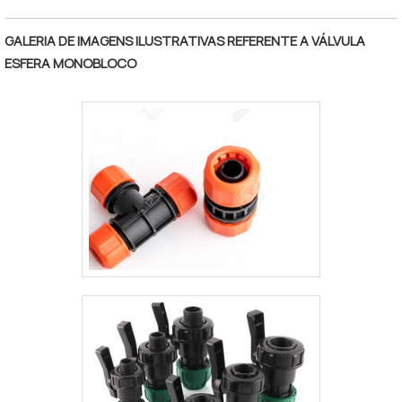
"
INOXSe alguém procurar por tubo
mecânico aço inox em uma empresa
GALERIA DE IMAGENS ILUSTRATIVAS REFERENTE A VÁLVULA
inovadora, encontra no Grupo Aparecida
ESFERA MONOBLOCO
Tubos e Conexões de Aço. Com grande
expressão de mercado quando o assunto é
Tubos centrifugados em aço inox e ligas
especiais e tubos mecânicos trepanados
em aços especiais, a companhia oferece o
que há de melhor em tecnologia ao
cliente.Sem trocar o foco sobre tubo
mecânico aço inox, deve-se descartar
empresas que não tenham produtos e
serviços com ótima qualidade e eficiência,
detalhes que passam despercebidos e
podem gerar prejuízo futuros para os
clientes.Existem muitas formas diferentes
de demonstrar conhecimento e autoridade
em uma área de atuação. Os motivos pelos