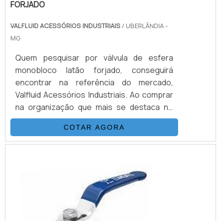
FORJADO
VALFLUID ACESSÓRIOS INDUSTRIAIS
/ UBERLÂNDIA -
MG
Quem pesquisar por válvula de esfera
monobloco latão forjado, conseguirá
encontrar na referência do mercado,
Valfluid Acessórios Industriais. Ao comprar
na organização que mais se destaca no
ramo, o cliente receberá um atendimento
COTAR AGORA
de excelência e terá a garantia de adquirir
produtos que solucionem qualquer
demanda.MAIS SOBRE VÁLVULA DE ESFERA
MONOBLOCO LATÃO FORJADOQuem
procura por válvula de esfera monobloco
latão forjado em uma empres...