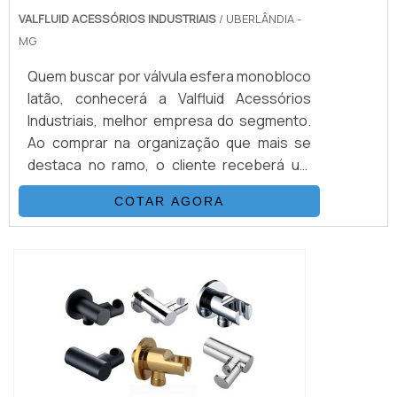
VALFLUID ACESSÓRIOS INDUSTRIAIS
/ UBERLÂNDIA -
MG
Quem buscar por válvula esfera monobloco
latão, conhecerá a Valfluid Acessórios
Industriais, melhor empresa do segmento.
Ao comprar na organização que mais se
destaca no ramo, o cliente receberá um
atendimento de excelência e terá a
COTAR AGORA
garantia de adquirir produtos que
solucionem qualquer demanda.Quando a
procura é por válvula esfera monobloco
latão, na Valfluid Acessórios Industriais o
cliente obterá excelente custo benefício e
distribuiç...