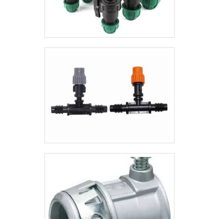
quais o Grupo Aparecida Tubos e
Conexões de Aço é a melhor escolha
quando buscar por tubo mecânico aço
inox: Comprometida com os serviços;
Responsável; Altamente qualificada;
Inovadora; Segura. GARANTIA DE
QUALIDADE COMPROVADASomente no
Grupo Aparecida Tubos e Conexões de
Aço tem tudo que se precisa para tubo
mecânico aço inox. São opções variadas
que a empresa oferece, como Tubos
centrifugados em aço inox e ligas especiais
e tubos mecânicos trepanados em aços
especiais.É comprometida com os serviços
e responsável, qualificações possíveis
pelo fato de a empresa possuir escritório
de alta qualidade onde são realizadas as
atividades e equipamentos de última