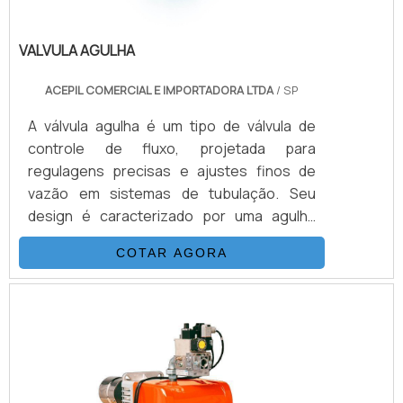
VALVULA AGULHA
ACEPIL COMERCIAL E IMPORTADORA LTDA
/ SP
A válvula agulha é um tipo de válvula de
controle de fluxo, projetada para
regulagens precisas e ajustes finos de
vazão em sistemas de tubulação. Seu
design é caracterizado por uma agulha
metálica que se encaixa em um assento,
COTAR AGORA
permitindo o controle minucioso do fluxo de
líquidos ou gases. Comumente usada em
aplicações que exigem alta precisão, como
laboratórios, indústrias farmacêuticas,
químicas e de petróleo, a válvula agulha é
ideal para ambientes onde o fluxo deve ser
ajustado de forma gradual e controlada.