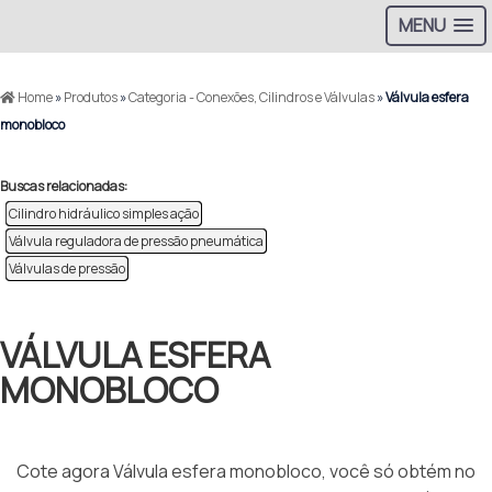
MENU
Home
»
Produtos
»
Categoria - Conexões, Cilindros e Válvulas
»
Válvula esfera
monobloco
Buscas relacionadas:
Cilindro hidráulico simples ação
Válvula reguladora de pressão pneumática
Válvulas de pressão
VÁLVULA ESFERA
MONOBLOCO
Cote agora Válvula esfera monobloco, você só obtém no