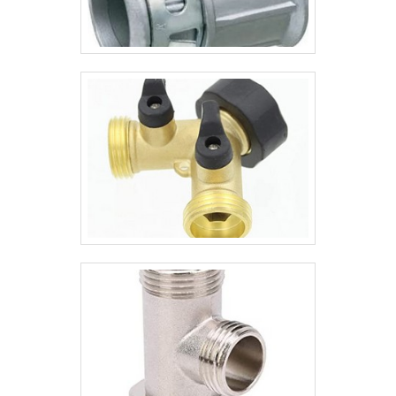
geração. Tudo isso, somado à
performance de uma equipe de
colaboradores altamente treinados e
profissionais aptos a facilitar e identificar
as necessidades dos clientes, garante a
melhor experiência para os clientes com
qualidade.Aproveite a visita para acessar o
site e saber mais sobre a empresa, os
serviços e os produtos. Se preferir, entre
em contato com um dos nossos
consultores e solicite um orçamento!