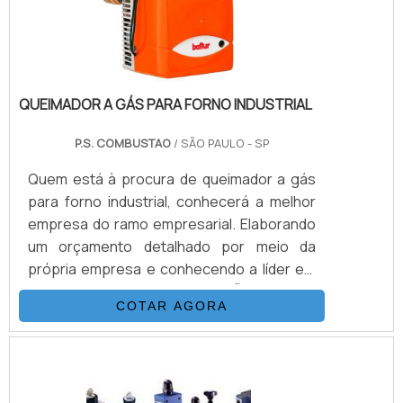
Seu uso garante maior eficiência e
segurança no manuseio de substâncias
delicadas.
QUEIMADOR A GÁS PARA FORNO INDUSTRIAL
P.S. COMBUSTAO
/ SÃO PAULO - SP
Quem está à procura de queimador a gás
para forno industrial, conhecerá a melhor
empresa do ramo empresarial. Elaborando
um orçamento detalhado por meio da
própria empresa e conhecendo a líder em
qualidade.OUTRAS INFORMAÇÕES SOBRE
COTAR AGORA
QUEIMADOR A GÁS PARA FORNO
INDUSTRIALQuem está à procura de
queimador a gás para forno em uma
empresa altamente qualificada, depara