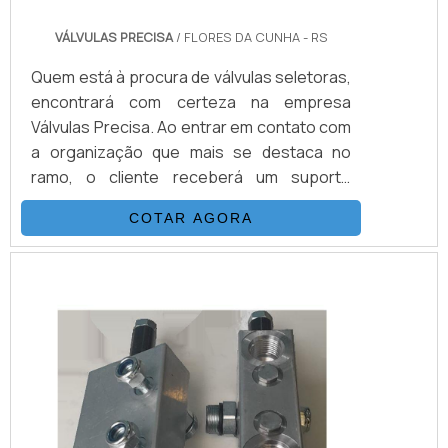
VÁLVULAS PRECISA
/ FLORES DA CUNHA - RS
Quem está à procura de válvulas seletoras,
encontrará com certeza na empresa
Válvulas Precisa. Ao entrar em contato com
a organização que mais se destaca no
ramo, o cliente receberá um suporte
completo para sanar eventuais dúvidas
COTAR AGORA
sobre o produto a ser adquirido.Quando o
quesito é válvulas seletoras, com a melhor
mão de obra da Válvulas Precisa o cliente
poderá contar com excelente custo-
benefício e atendimento eficaz em todo o
territór...