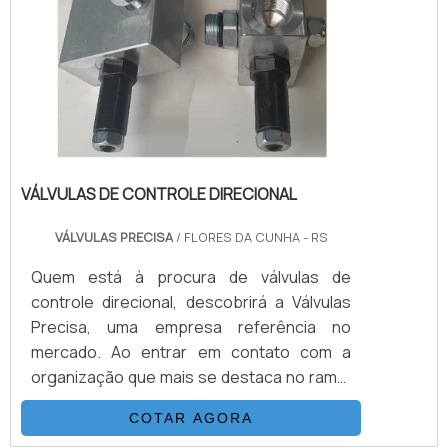
VÁLVULAS DE CONTROLE DIRECIONAL
VÁLVULAS PRECISA
/ FLORES DA CUNHA - RS
Quem está à procura de válvulas de
controle direcional, descobrirá a Válvulas
Precisa, uma empresa referência no
mercado. Ao entrar em contato com a
organização que mais se destaca no ramo,
o cliente receberá um suporte completo
COTAR AGORA
para sanar eventuais dúvidas sobre o