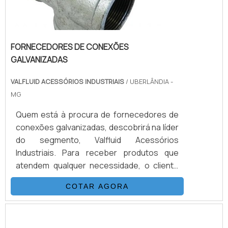
FORNECEDORES DE CONEXÕES
GALVANIZADAS
VALFLUID ACESSÓRIOS INDUSTRIAIS
/ UBERLÂNDIA -
MG
Quem está à procura de fornecedores de
conexões galvanizadas, descobrirá na líder
do segmento, Valfluid Acessórios
Industriais. Para receber produtos que
atendem qualquer necessidade, o cliente
deve escolher uma organização que se
COTAR AGORA
destaque por um bom suporte pré-venda e
tenha ampla experiência no ramo.Quando a
questão é fornecedores de conexões