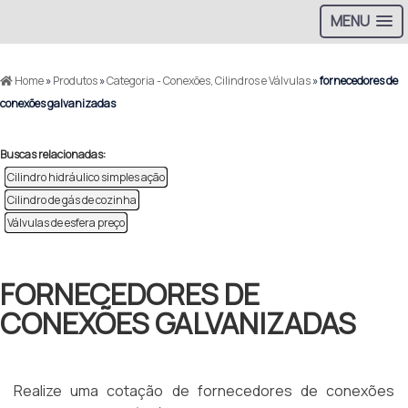
MENU
Home
»
Produtos
»
Categoria - Conexões, Cilindros e Válvulas
»
fornecedores de
conexões galvanizadas
Buscas relacionadas:
Cilindro hidráulico simples ação
Cilindro de gás de cozinha
Válvulas de esfera preço
FORNECEDORES DE
CONEXÕES GALVANIZADAS
Realize uma cotação de fornecedores de conexões