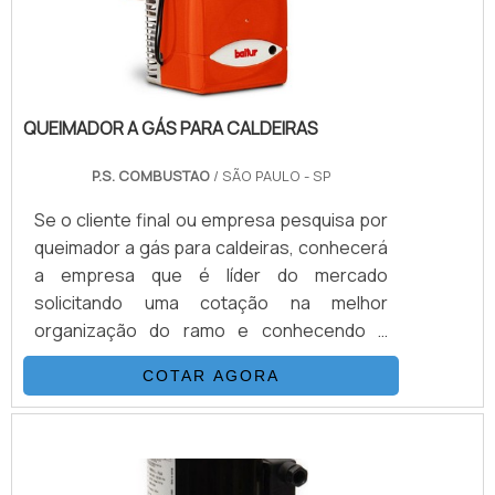
QUEIMADOR A GÁS PARA CALDEIRAS
P.S. COMBUSTAO
/ SÃO PAULO - SP
Se o cliente final ou empresa pesquisa por
queimador a gás para caldeiras, conhecerá
a empresa que é líder do mercado
solicitando uma cotação na melhor
organização do ramo e conhecendo a
melhor referência em qualidade.Quando a
COTAR AGORA
questão é queimador a gás para caldeiras,
com a melhor mão de obra da PS
Combustão atingirá excelente custo-
benefício com baixo custo em manutenção