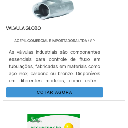
VALVULA GLOBO
ACEPIL COMERCIAL E IMPORTADORA LTDA
/ SP
As válvulas industriais são componentes
essenciais para controle de fluxo em
tubulações, fabricadas em materiais como
aço inox, carbono ou bronze. Disponíveis
em diferentes modelos, como esfera,
gaveta e globo, garantem vedação
COTAR AGORA
eficiente e operação precisa em sistemas
hidráulicos, pneumáticos e industriais.As
válvulas industriais são componentes
essenciais para controle de fluxo em
tubulações, fabricadas em materiais como