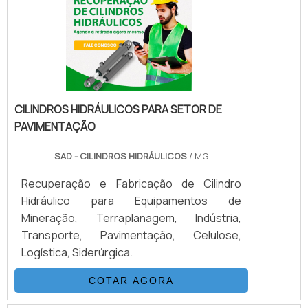
aço inox, carbono ou bronze. Disponíveis
em diferentes modelos, como esfera,
gaveta e globo, garantem vedação
eficiente e operação precisa em sistemas
hidráulicos, pneumáticos e industriais.
CILINDROS HIDRÁULICOS PARA SETOR DE
PAVIMENTAÇÃO
SAD - CILINDROS HIDRÁULICOS
/ MG
Recuperação e Fabricação de Cilindro
Hidráulico para Equipamentos de
Mineração, Terraplanagem, Indústria,
Transporte, Pavimentação, Celulose,
Logística, Siderúrgica.
COTAR AGORA