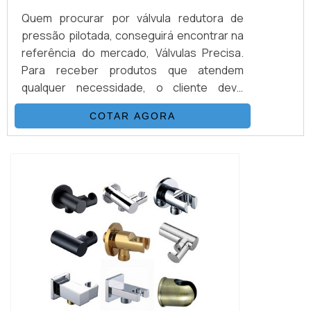
Quem procurar por válvula redutora de
pressão pilotada, conseguirá encontrar na
referência do mercado, Válvulas Precisa.
Para receber produtos que atendem
qualquer necessidade, o cliente deve
escolher uma organização que se
COTAR AGORA
destaque por um bom suporte pré-venda e
tenha ampla experiência no ramo.Quando o
tema é válvula redutora de pressão
pilotada, com a Válvulas Precisa o cliente
poderá contar com assertividade e
diversas opções de paga...