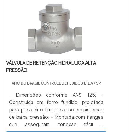
resistência ao fluxo. Comumente usadas
clientes, a empresa busca investir nos
em sistemas de alta pressão e
melhores profissionais do mercado, e em
temperatura, as válvulas de esfera são
instalações modernas, garantindo assim, a
ideais para indústrias como petroquímica,
sua confiança e boa cotação no mercado.A
gás e óleo, além de sistemas de água.
Euromaq Automação Industrial é uma
empresa que tem sido apontada de forma
positiva no mercado pela idoneidade em
tudo que faz onde comprova sua essência
VÁLVULA DE RETENÇÃO HIDRÁULICA ALTA
de trazer o melhor aos clientes no
PRESSÃO
mercado.
VHC DO BRASIL CONTROLE DE FLUIDOS LTDA
/ SP
- Dimensões conforme ANSI 125; -
Construída em ferro fundido, projetada
para prevenir o fluxo reverso em sistemas
de baixa pressão; - Montada com flanges
que asseguram conexão fácil e
manutenção simplificada.